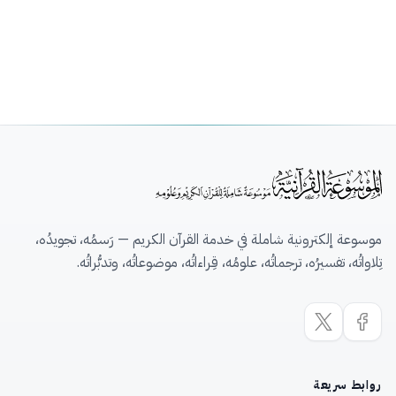
موسوعة إلكترونية شاملة في خدمة القرآن الكريم — رَسمُه، تجويدُه،
تِلاواتُه، تفسيرُه، ترجماتُه، علومُه، قِراءاتُه، موضوعاتُه، وتدبُّراتُه.
روابط سريعة