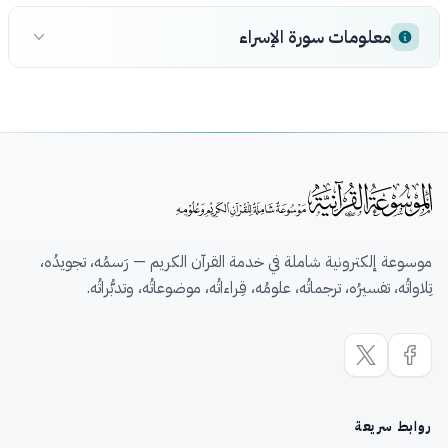
معلومات سورة الإسراء
موسوعة إلكترونية شاملة في خدمة القرآن الكريم — رَسمُه، تجويدُه،
تِلاواتُه، تفسيرُه، ترجماتُه، علومُه، قِراءاتُه، موضوعاتُه، وتدبُّراتُه.
روابط سريعة