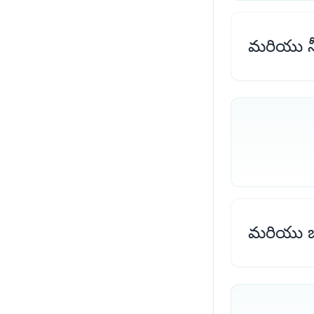
మరియు నీ
మరియు బ