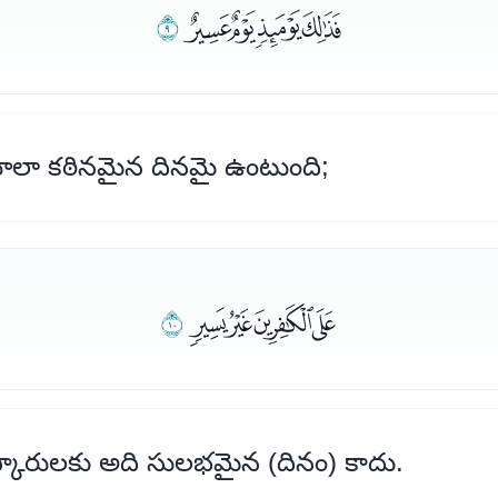
ﯦﯧﯨﯩ
ﯪ
ాలా కఠినమైన దినమై ఉంటుంది;
ﯫﯬﯭﯮ
ﯯ
్కారులకు అది సులభమైన (దినం) కాదు.