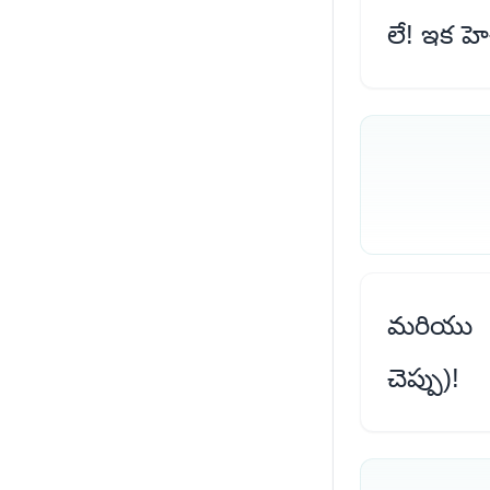
లే! ఇక హె
మరియు మ
చెప్పు)!