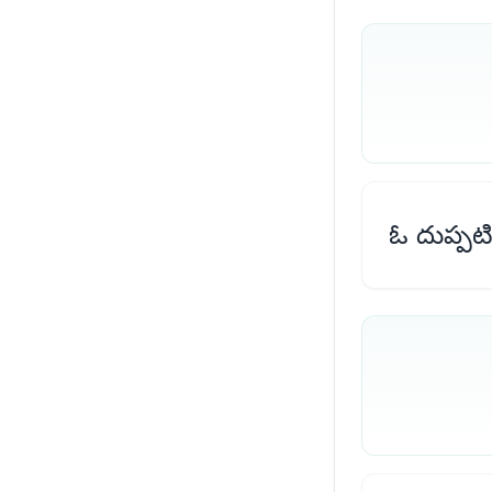
ఓ దుప్పటి