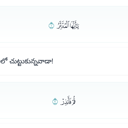
ﮪﮫ
ﮬ
లో చుట్టుకున్నవాడా!
ﮭﮮ
ﮯ