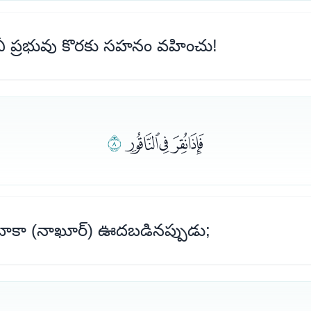
 ప్రభువు కొరకు సహనం వహించు!
ﯡﯢﯣﯤ
ﯥ
ాకా (నాఖూర్) ఊదబడినప్పుడు;