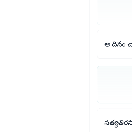
ఆ దినం చ
సత్యతిరస