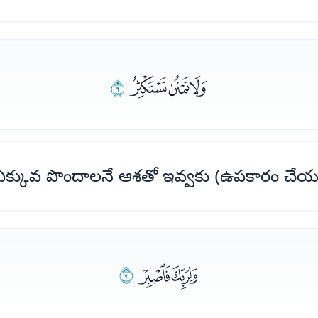
ﯚﯛﯜ
ﯝ
క్కువ పొందాలనే ఆశతో ఇవ్వకు (ఉపకారం చేయ
ﯞﯟ
ﯠ