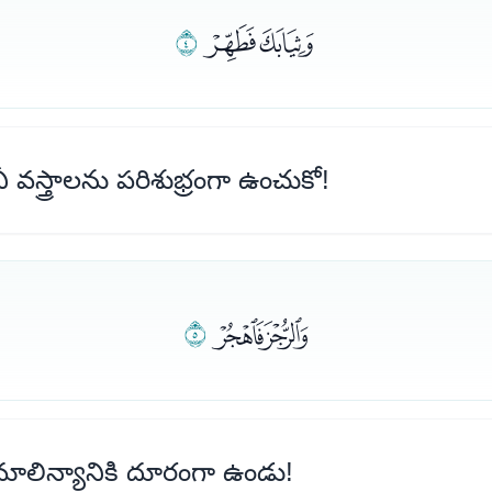
ﯔﯕ
ﯖ
వస్త్రాలను పరిశుభ్రంగా ఉంచుకో!
ﯗﯘ
ﯙ
లిన్యానికి దూరంగా ఉండు!