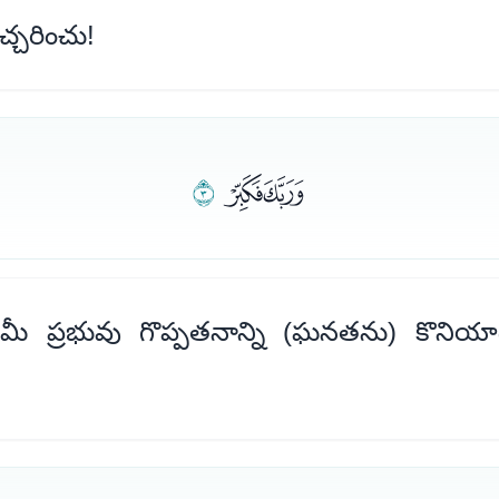
చ్చరించు!
ﮰﮱ
ﯓ
ీ ప్రభువు గొప్పతనాన్ని (ఘనతను) కొనియా