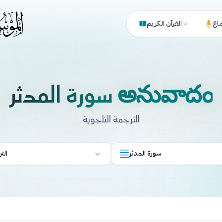
ماع
القرآن الكريم
سورة المدثر అనువాదం
الترجمة التلجوية
سورة المدثر
الت