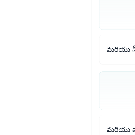
మరియు నీ 
మరియు మా