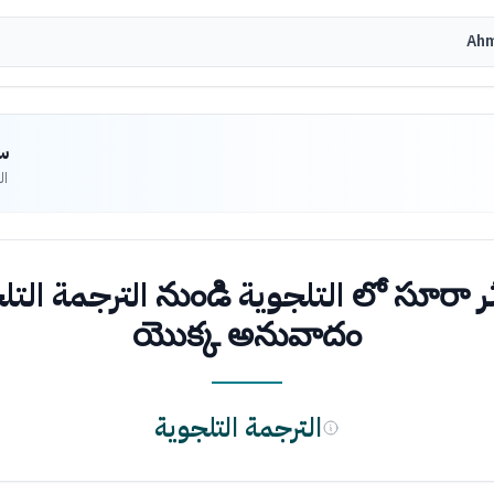
Ahm
سو
ال
الت నుండి التلجوية లో సూరా المدّثر
యొక్క అనువాదం
الترجمة التلجوية