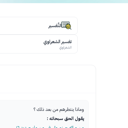
التَّفسير
تفسير الشعراوي
الشعراوي
وماذا ينتظرهم من بعد ذلك ؟
يقول الحق سبحانه :
من ورائه جهنم ويُسقى من ماء صديد ١٦