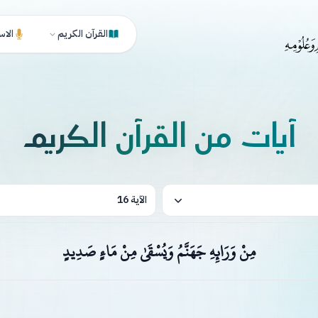
القرآن الكريم
الاس
آيات من القرآن الكريم
الآية 16
مِنْ وَرَائِهِ جَهَنَّمُ وَيُسْقَىٰ مِنْ مَاءٍ صَدِيدٍ