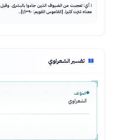
١ أي: تعجبت من الضيوف الذين جاءوا بالبشرى. وقيل
معناه سُرّت كثيرا. [القاموس القويم: ١/٣٩٠]..
تفسير الشعراوي
المؤلف
الشعراوي