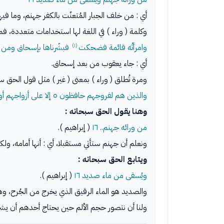
أي : من خلف الجبار المُتعنّت بالكفر جهنم، وما في
وكلمة ( وراء ) في اللغة لها استخدامات متعددة، فمرة
(١)
وامرأتُه قائمة فضحكت
فبشّرناها بإسحاق ومن و
أي : جاء يعقوب من بعد إسحاق.
ومرة تُطلق ( وراء ) بمعنى ( غير ) مثل قول الحق س
والذين هم لفروجهم حافظون ٥ إلا على أزواجهم أو ما ملكت أيمانهم فإنهم غير ملومين ٦ فمن ابتغى وراء ذلك فأولئك هم العادون ٧
وهنا يقول الحق سبحانه :
من ورائه جهنم.. ١٦
( إبراهيم ).
ونعلم أن جهنم ستأتي مستقبلا، أي : أنها أمامه، ولكن
ويتابع الحق سبحانه :
ويُسقى من ماء صديد ١٦
( إبراهيم ).
والصديد هو الماء الرقيق الذي يخرج من الجُرح، و
ولنا أن نتصور حجم الألم حين يحتاج أحدهم أن يشرب، 