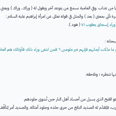
ها من عذاب. وفي العامية نسمع من يتوعد آخر ويقول له ( وراك.. وراك ) ويعني 
 تأتي بمعنى ( بعد ) والمثل في قوله تعالى عن امرأة إبراهيم عليه السلام :
راء إسحاق يعقوب ٧١
( هود ).
بحانه :
ها تنتظره ؛ وتلاحقه.
هو القيح الذي يسيل من أجساد أهل النار حين تُشوى جلودهم.
فيُقدّم له الصديد الناتج من حرق جلده وجلود أمثاله. والصديد أمر يُتأفّف من