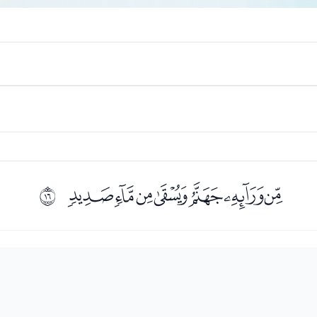
ﮩﮪﮫﮬﮭﮮﮯ
ﰏ