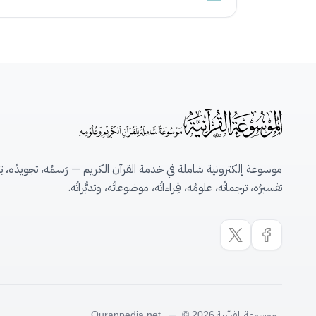
موسوعة إلكترونية شاملة في خدمة القرآن الكريم — رَسمُه، تجويدُه، تِلاو
تفسيرُه، ترجماتُه، علومُه، قِراءاتُه، موضوعاتُه، وتدبُّراتُه.
الموسوعة القرآنية
—
Quranpedia.net
© 2026