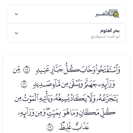
التَّفسير
بحر العلوم
أبو الليث السمرقندي
ﮣﮤﮥﮦﮧ
ﮩ
ﰎ
ﮪﮫﮬﮭﮮﮯ
ﰏ
ﮱﯓﯔﯕﯖﯗﯘ
ﯙﯚﯛﯜﯝﯞﯟﯠ
ﯡﯢ
ﰐ