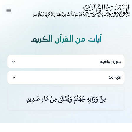
فتح ال
آيات من القرآن الكريم
سورة إبراهيم
الآية 16
مِنْ وَرَائِهِ جَهَنَّمُ وَيُسْقَىٰ مِنْ مَاءٍ صَدِيدٍ