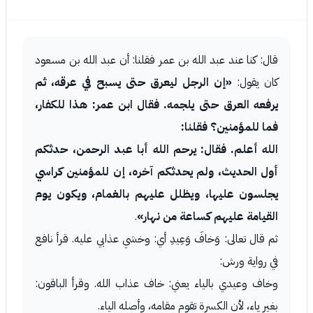
قال: كنا عند عبد الله بن عمر فقلنا: أن عبد الله بن مسعود
كان يقول:
«إن الرجل ليعرق حتى يسبح في عرقه، ثم
يرفعه العرق حتى يلجمه. فقال ابن عمر: هذا للكفار،
فما للمؤمنين؟ فقلنا:
الله أعلم. فقال: يرحم الله أبا عبد الرحمن، حدثكم
أول الحديث، ولم يحدثكم آخره، إن للمؤمنين كراسي
يجلسون عليها، ويظلل عليهم بالغمام، ويكون يوم
القيامة عليهم كساعة من نهار»
.
ثم قال تعالى: وَخافَ وَعِيدِ أي: وخشي عذابي عليه. قرأ نافع
في رواية ورش:
وخاف وعيدي بالياء يعني: خاف عذاب الله. وقرأ الباقون:
بغير ياء، لأن الكسرة تقوم مقامه، وأصله الياء.