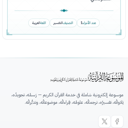
عدد الأجزاء
1
التصنيف
التفسير
اللغة
العربية
موسوعة إلكترونية شاملة في خدمة القرآن الكريم — رَسمُه، تجويدُه،
تِلاواتُه، تفسيرُه، ترجماتُه، علومُه، قِراءاتُه، موضوعاتُه، وتدبُّراتُه.