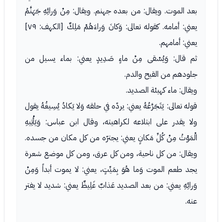
بعد الموت. ويقال: من بعده جهنم. ويقال: مِنْ وَرائِهِ جَهَنَّمُ
يعني: أمامه. كقوله تعالى: وَكانَ وَراءَهُمْ مَلِكٌ [الكهف: ٧٩]
يعني: أمامهم.
ثم قال: وَيُسْقى مِنْ ماءٍ صَدِيدٍ يعني: بماء يسيل من
جلودهم من القيح والدم.
ويقال: ماء كهيئة الصديد.
قوله تعالى: يَتَجَرَّعُهُ يعني: يردّه في حلقه وَلا يَكادُ يُسِيغُهُ يقول
ولا يقدر على ابتلاعه لكراهيته، وقال ابن عباس: وَيَأْتِيهِ
الْمَوْتُ مِنْ كُلِّ مَكانٍ يعني: يجترّه من كل مكان من جسده.
ويقال: من كل ناحية، ومن كل عرق، ومن كل موضع شعرة
يجد طعم الموت وَما هُوَ بِمَيِّتٍ، يعني: لا يموت أبداً وَمِنْ
وَرائِهِ يعني: من بعد الصديد عَذابٌ غَلِيظٌ يعني: شديد لا يفتر
عنه.