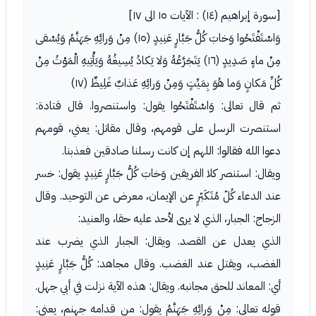
[سورة إبراهيم (١٤) : الآيات ١٥ الى ١٧]
وَاسْتَفْتَحُوا وَخابَ كُلُّ جَبَّارٍ عَنِيدٍ (١٥) مِنْ وَرائِهِ جَهَنَّمُ وَيُسْقى
مِنْ ماءٍ صَدِيدٍ (١٦) يَتَجَرَّعُهُ وَلا يَكادُ يُسِيغُهُ وَيَأْتِيهِ الْمَوْتُ مِنْ
كُلِّ مَكانٍ وَما هُوَ بِمَيِّتٍ وَمِنْ وَرائِهِ عَذابٌ غَلِيظٌ (١٧)
ثم قال تعالى: وَاسْتَفْتَحُوا يقول: واستنصروا. قال قتادة:
استنصرت الرسل على قومهم، وقال مقاتل: يعني، قومهم
دعوا الله فقالوا: اللهم إن كانت رسلنا صادقين فعذبنا.
ويقال: استنصر كلا الفريقين وَخابَ كُلُّ جَبَّارٍ عَنِيدٍ يقول: خسر
عند الدعاء كُلّ مُتَكَبّرٍ عن الإيمان، معرض عن التوحيد. وقال
الزجاج: الجبار، الذي لا يرى لأحد عليه حقا، والعنيد:
الذي يعدل عن القصد. ويقال: الجبار الذي يضرب عند
الغضب، ويقتل عند الغضب. وقال مجاهد: كُلُّ جَبَّارٍ عَنِيدٍ
أي: المعاند للحق مجانبه. ويقال: هذه الآية نزلت في أبي جهل.
قوله تعالى: مِنْ وَرائِهِ جَهَنَّمُ يقول: من قدامه جهنم، يعني: