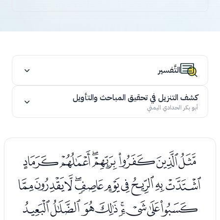
التَّفسير
كشف التنزيل في تحقيق المباحث والتأويل
أبو بكر الحدادي اليمني
ﯤﯥﯦﯧﯨﯩﯪ
ﯫﯬﯭﯮﯯﯰﯱﯲﯳﯴ
ﯵﯶﯷﯸﯹﯺﯻﯼ