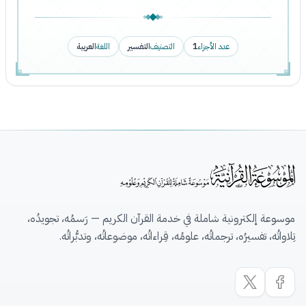
عدد الأجزاء
1
التصنيف
التفسير
اللغة
العربية
موسوعة إلكترونية شاملة في خدمة القرآن الكريم — رَسمُه، تجويدُه،
تِلاواتُه، تفسيرُه، ترجماتُه، علومُه، قِراءاتُه، موضوعاتُه، وتدبُّراتُه.