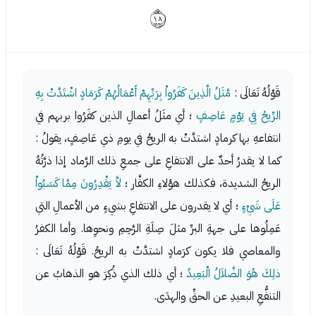
ﰑ
قَوْلُهُ تَعَالَى :
مَّثَلُ الَّذِينَ كَفَرُواْ بِرَبِّهِمْ أَعْمَالُهُمْ كَرَمَادٍ اشْتَدَّتْ بِهِ
الرِّيحُ فِي يَوْمٍ عَاصِفٍ
؛ أي مثَلُ أعمالِ الذين كفَرُوا بربهم في
انتفاعهِ بها كرمادٍ اشتدَّتْ به الريحُ في يومِ ذي عَاصِفٍ، يقولُ :
كما لا يقدرُ أحدٌ على الانتفاعِ على جمعِ ذلك الرَّماد إذا ذرَّتُهُ
الريحُ الشديدة، فكذلك هؤلاءِ الكفَّار ؛
لاَّ يَقْدِرُونَ مِمَّا كَسَبُواْ
عَلَى شَيْءٍ
؛ أي لا يقدرون على الانتفاعِ بشيءٍ من الأعمالِ التي
عَمِلُوها على جهةِ البرِّ مثلَ صِلَةِ الرَّحِمِ ونحوِها. وأما الكفرُ
والمعاصي فلا يكون كرَمادٍ اشتدَّتْ به الريحُ. قَوْلُهُ تَعَالَى :
ذلِكَ هُوَ الضَّلاَلُ الْبَعِيدُ
؛ أي ذلك الذي ذُكِرَ هو الذهابُ عن
التنفُّعِ البعيدِ عن الحقِّ والهدَى.