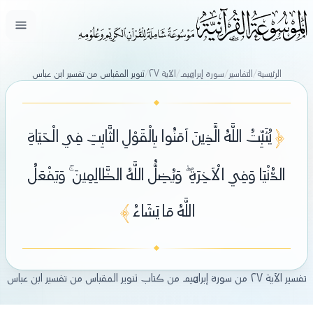
فتح ال
الرئيسية
/
التفاسير
/
سورة إبراهيم
/
الآية ٢٧
/
تنوير المقباس من تفسير ابن عباس
﴿
يُثَبِّتُ اللَّهُ الَّذِينَ آمَنُوا بِالْقَوْلِ الثَّابِتِ فِي الْحَيَاةِ
الدُّنْيَا وَفِي الْآخِرَةِ ۖ وَيُضِلُّ اللَّهُ الظَّالِمِينَ ۚ وَيَفْعَلُ
اللَّهُ مَا يَشَاءُ
﴾
تفسير الآية ٢٧ من سورة إبراهيم من كتاب تنوير المقباس من تفسير ابن عباس