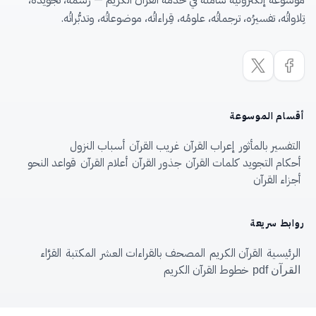
موسوعة إلكترونية شاملة في خدمة القرآن الكريم — رَسمُه، تجويدُه،
تِلاواتُه، تفسيرُه، ترجماتُه، علومُه، قِراءاتُه، موضوعاتُه، وتدبُّراتُه.
أقسام الموسوعة
التفسير بالمأثور
إعراب القرآن
غريب القرآن
أسباب النزول
أحكام التجويد
كلمات القرآن
جذور القرآن
أعلام القرآن
قواعد النحو
أجزاء القرآن
روابط سريعة
الرئيسية
القرآن الكريم
المصحف بالقراءات العشر
المكتبة
القرَّاء
خطوط القرآن الكريم
القرآن pdf
المزيد