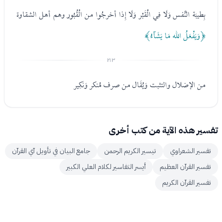
بِطيبَة النَّفس وَلَا فِي الْقَبْر وَلَا إِذا أخرجُوا من الْقُبُور وهم أهل الشقاوة
﴿وَيَفْعَلُ الله مَا يَشَآءُ﴾
٢١٣
من الإضلال والتثبت وَيُقَال من صرف مُنكر وَنَكِير
تفسير هذه الآية من كتب أخرى
تفسير الشعراوي
تيسير الكريم الرحمن
جامع البيان في تأويل آي القرآن
تفسير القرآن العظيم
أيسر التفاسير لكلام العلي الكبير
تفسير القرآن الكريم