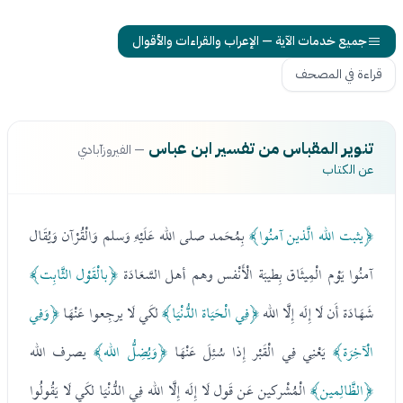
جميع خدمات الآية — الإعراب والقراءات والأقوال
قراءة في المصحف
تنوير المقباس من تفسير ابن عباس
— الفيروزآبادي
عن الكتاب
﴿يثبت الله الَّذين آمنُوا﴾
بِمُحَمد صلى الله عَلَيْهِ وَسلم وَالْقُرْآن وَيُقَال
آمنُوا يَوْم الْمِيثَاق بِطيبَة الْأَنْفس وهم أهل السَّعَادَة
﴿بالْقَوْل الثَّابِت﴾
شَهَادَة أَن لَا إِلَه إِلَّا الله
﴿فِي الْحَيَاة الدُّنْيَا﴾
لكَي لَا يرجِعوا عَنْهَا
﴿وَفِي
الْآخِرَة﴾
يَعْنِي فِي الْقَبْر إِذا سُئِلَ عَنْهَا
﴿وَيُضِلُّ الله﴾
يصرف الله
﴿الظَّالِمين﴾
الْمُشْركين عَن قَول لَا إِلَه إِلَّا الله فِي الدُّنْيَا لكَي لَا يَقُولُوا