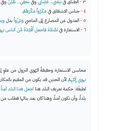
٣ -
الطباق في
تَبِعَنِي... عَصَانِي
وفي
نُخْفِي... نُعْلِنُ
وفي
٤ -
جناس الاشتقاق في
مَكَرُواْ مَكْرَهُمْ
.
٥ -
العدول عن المضارع إلى الماضي
وَبَرَزُواْ
بدل
ويب
٦ -
الاستعارة في
لصَّلاَةَ فاجعل أَفْئِدَةً مِّنَ الناس تهوي 
محاسن الاستعارة وحقيقةُ الهُوي النزول من علوٍ إل
تهوي إِلَيْهِمْ
لأن الحنين قد يكون من المقيم بالمكان
لطيفَة: حكمة تعريف البلد هنا
اجعل هذا البلد آمِناً
و
بلداً، وأن تكون آمناً، وهنا كان بعد بنائها فطلب من ال