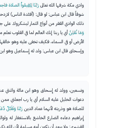
وادي مكة شرفها الله تعالى
رَبَّنَا لِيُقِيمُواْ الصلاة فاج
شوقاً قال ابن عباس: لو قال: (أفئدة الناس) لازد
ذلك الوادي القفر من أنواع الثمار ليشكروك على جز
وَمَا نُعْلِنُ
أي يا ربنا إنك العالم لما في القلوب تعلم ما
الأرض أو في السماء، فكيف تخفى عليه وهو خالقه
وإسحاق قال ابن عباس: ولد له إِسماعيل وهو ابن 
وتسعين، وولد له إِسحاق وهو ابن مائة واثنتي 
دعوات الخليل عليه السلام أي يا رب اجعلني ممن ح
للصلاة هو وذريته لأنهما عماد الدين
رَبَّنَا وَتَقَبَّلْ دُعَآ
إِبراهيم دعاءه الضارع الخاشع بالاستغفار له ولوال
القشيري: ولا يبعد أن تكون أمه مسلمة لأن الله ذكر 