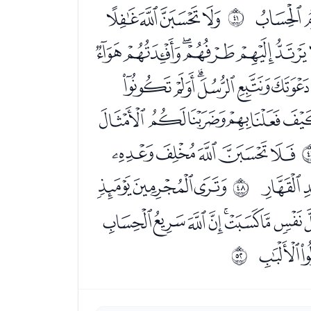
ﯴ
ﯶﯷﯸﯹ
ﰨ
ﭖﭗﭘﭙﭚ
ﭫﭬﭭﭮﭯ
ﮁﮂﮃﮄﮅ
ﮔﮕﮖﮗﮘ
ﮫ
ﮭﮮﮯ
ﰯ
ﯠﯡﯢﯣﯤﯥﯦ
ﯴ
ﰳ