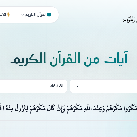
القرآن الكريم
الاس
آيات من القرآن الكريم
الآية 46
مَكَرُوا مَكْرَهُمْ وَعِنْدَ اللَّهِ مَكْرُهُمْ وَإِنْ كَانَ مَكْرُهُمْ لِتَزُولَ مِنْهُ الْج