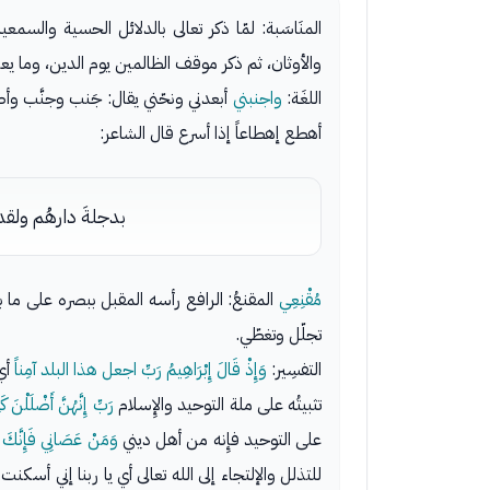
المنَاسَبة: لمّا ذكر تعالى بالدلائل الحسية والسمعية 
والأوثان، ثم ذكر موقف الظالمين يوم الدين، وما يعتر
اللغَة:
واجنبني
أبعدني ونحّني يقال: جَنب وجنَّب و
أهطع إهطاعاً إذا أسرع قال الشاعر:
بدجلةَ دارهُم ولقد
مُقْنِعِي
المقنعُ: الرافع رأسه المقبل ببصره على ما 
تجلّل وتغطّي.
التفسِير:
وَإِذْ قَالَ إِبْرَاهِيمُ رَبِّ اجعل هذا البلد آمِناً
أي
تثبيتُه على ملة التوحيد والإِسلام
رَبِّ إِنَّهُنَّ أَضْلَلْنَ 
على التوحيد فإِنه من أهل ديني
وَمَنْ عَصَانِي فَإِنَّكَ غ
للتذلل والإلتجاء إلى الله تعالى أي يا ربنا إني 