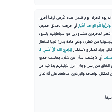
ه يوم الجزاء، يوم تتبدل هذه الأرض أرضاً أخرى،
وَبَرَزُواْ للَّهِ الواحد الْقَهَّارِ
أي خرجت الخلائق جميعها
 تبصر المجرمين مشدودين مع شياطينهم بالقيود
 يلبسونها من قطران وهي مادة يسرع فيها اشتعال
نار، جزاء المكر والاستكبار
لِيَجْزِيَ الله كُلَّ نَفْسٍ مَّا
الحساب
أي لا يشغله شأن عن شأن، يحاسب جميع
ع الخلق من إِنس وجان، أنزل لتبليغهم بما فيه من
الدلائل الواضحة والبراهين القاطعة، على أنه تعالى
غاً.