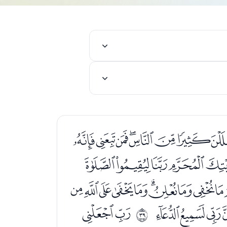
ﭴﭵﭶﭷﭸﭹﭺ
ﮌﮍﮎﮏﮐﮑ
ﮢﮣﮤﮥﮦﮧﮨﮩﮪ
ﯞﯟﯠ
ﯢﯣ
ﰦ