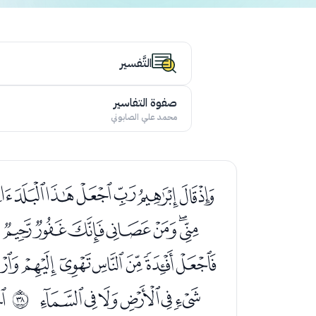
التَّفسير
صفوة التفاسير
محمد علي الصابوني
ﭣﭤﭥﭦﭧﭨﭩ
ﭻﭼﭽﭾﭿﮀﮁ
ﮒﮓﮔﮕﮖﮗ
ﮫﮬﮭﮮﮯﮰ
ﯓ
ﰥ