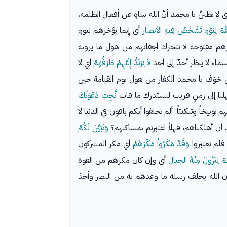
 لا تظننَّ يا محمد أنَّ الله ساهٍ عن أفعال الظلمة،
ِّرُهُمْ لِيَوْمٍ تَشْخَصُ فِيهِ الأبصار
أي إِنما يؤخرهم ليومٍ
رهم مفتوحة لا تتحرك أجفانهم من هول ما يرونه
اء لا ينظر أحدٌ إلى أحد
لاَ يَرْتَدُّ إِلَيْهِمْ طَرْفُهُمْ
أي لا
خوّف يا محمد الكفار من هول يوم القيامة حين
أمهلنا إلى زمنٍ قريب لنستدرك ما فات
نُّجِبْ دَعْوَتَكَ
 توبيخاً وتبكيتاً: ألم تحلفوا أنكم باقون في الدنيا لا
أن أهلكناهم، فهلاَّ اعتبرتم بمساكنهم؟
وَتَبَيَّنَ لَكُمْ
 فلم تعتبروا
وَقَدْ مَكَرُواْ مَكْرَهُمْ
أي مكر المشركون
مْ لِتَزُولَ مِنْهُ الجبال
أي وإن كان مكرهم من القوة
 أن الله يخلف رسله ما وعدهم به من النصر وأخذ