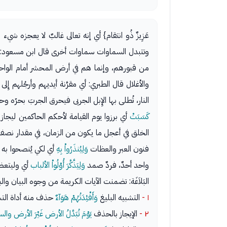
عَزِيزٌ ذُو انتقام} أي إنه تعالى غالبٌ لا يعجزه 
وتتبدل السماوات سماوات أخرى قال ابن مسعود: تُ
من قبورهم، وإنما هم في أرض المحشر أمام الواحد
والأغلال قال الطبري: أي مقرَّنة أيديهم وأرجُلهم إِ
النار، تُطلى بها الإِبل الجربى فيحرق الجربَ بحرّه 
كَسَبَتْ
أي برزوا يوم القيامة لأحكم الحاكمين ليجازي
الخلق في أعجل ما يكون من الزمان، في مقدار نصف نها
فنون العبر والعظات
وَلِيُنذَرُواْ بِهِ
أي لكي يُنصحوا به 
واحد أحدٌ، فردٌ صمد
وَلِيَذَّكَّرَ أُوْلُواْ الألباب
أي وليتعظ 
البَلاَغَة: تضمنت الآيات الكريمة من وجوه البيان والب
١ -
التشبيه البليغ
وَأَفْئِدَتُهُمْ هَوَآءٌ
حذف منه أداة التشب
٢ -
الإيجاز بالحذف
يَوْمَ تُبَدَّلُ الأرض غَيْرَ الأرض و