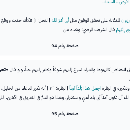
الأرض... السمآء
.
رزون
للدلالة على تحقق الوقوع مثل
أتى أَمْرُ الله
[النحل: ١] فكأنه حدث ووقع فأخبر عنه بصيغة الماضي.
إِلَيْهِمْ
قال الشريف الرضي: وهذه من
صفحة رقم 94
ى انخفاض كالهبوط والمراد تسرع إليهم شوقاً وتطير إليهم حباً، ولو قال
«تحنّ
.
تنكيره في البقرة
اجعل هذا بَلَداً آمِناً
[البقرة: ١٢٦] أنه تكرر الدعاء من
له أن تكون آمناً أي بلد أمنٍ واستقرار، وهذا هو السرُّ في التفريق في الآيتين، ال
صفحة رقم 95