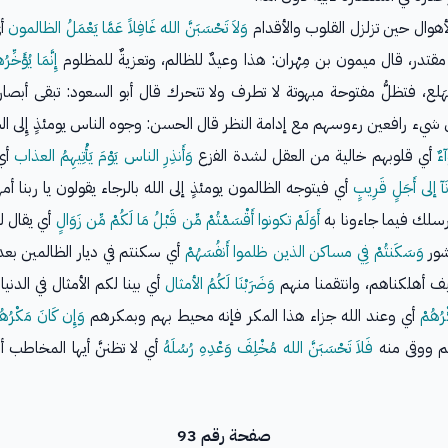
أهوال حين تزلزل القلوب والأقدام
وَلاَ تَحْسَبَنَّ الله غَافِلاً عَمَّا يَعْمَلُ الظالمون
أي
تدر، قال ميمون بن مِهْران: هذا وعيدٌ للظالم، وتعزيةٌ للمظلوم
إِنَّمَا يُؤَخ
لع، فتظلُّ مفتوحة مبهوتة لا تطرف ولا تتحرك قال أبو السعود: تبقى أبصا
 شيء رافعين رءوسهم مع إدامة النظر قال الحسن: وجوه الناس يومئذٍ إِلى السم
آءٌ
أي قلوبهم خالية من العقل لشدة الفزع
وَأَنذِرِ الناس يَوْمَ يَأْتِيهِمُ العذاب
أي 
نَآ إلى أَجَلٍ قَرِيبٍ
أي فيتوجه الظالمون يومئذٍ إلى الله بالرجاء يقولون يا ربنا 
 رسلك فيما جاءونا به
أَوَلَمْ تكونوا أَقْسَمْتُمْ مِّن قَبْلُ مَا لَكُمْ مِّن زَوَالٍ
أي يقال لهم
شور
وَسَكَنتُمْ فِي مساكن الذين ظلموا أَنفُسَهُمْ
أي سكنتم في ديار الظالمين بعد 
كيف أهلكناهم، وانتقمنا منهم
وَضَرَبْنَا لَكُمُ الأمثال
أي بينا لكم الأمثال في الدنيا
رُهُمْ
أي وعند الله جزاء هذا المكر فإنه محيط بهم وبمكرهم
وَإِن كَانَ مَكْرُهُ
صَم ووقى منه
فَلاَ تَحْسَبَنَّ الله مُخْلِفَ وَعْدِهِ رُسُلَهُ
أي لا تظننَّ أيها المخاطب
صفحة رقم 93