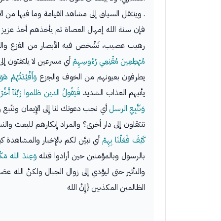
. وينتقل السياق إلى مشاهد القيامة وما فيها من ال
فإن سنة الله إمهال العصاة ثم يأخذهم أخذ عزيز مق
رهيب عصيب، تَشْخص فيه الأبصار من الفزع والهَ
مُهْطِعِينَ مُقْنِعِي رُءُوسِهِمْ
أي مسرعين لا يلتفتون إلى
يطرفون بعيونهم من الخوف والجزع
وَأَفْئِدَتُهُمْ هَوَ
يأتيهم العذاب الشديد
فَيَقُولُ الذين ظلموا رَبَّنَآ أَخِّرْ
وَنَتَّبِعِ الرسل
أي نجب دعوتك لنا إِلى الإِيمان ونتّبع
تنتقلون إلى دار أخرى؟ والمراد إِنكارهم للبعث والن
كَيْفَ فَعَلْنَا بِهِمْ
أي تبيَّن لكم بالإِخبار والمشاهدة 
بالرسول وبالمؤمنين حين أرادوا قتله
وَعِندَ الله مَكْ
والتأثير حتى ليؤدي إلى زوال الجبال ولكنَّ الله ع
الظالمين المكذبين {إِنَّ الله