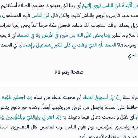
عل أَفْئِدَةً مِّنَ الناس تهوي إِلَيْهِمْ
أي ربنا لكي يعبدوك ويقيموا الصلاة أسكنتهم به
حمت عليه فارس والروم والناسُ كلهم، ولكنْ قال
مِّنَ الناس
فهم المسلمون
و
يل نِعمك، وقد استجاب الله دعاءه فجعل مكة حرماً آمناً يجبى إليها ثمرات 
 نسرُّ وما نظهر
وَمَا يخفى عَلَى الله مِن شَيْءٍ فَي الأرض وَلاَ فِي السمآء
أي لا يغيب
ا وموجدها؟
الحمد للَّهِ الذي وَهَبَ لِي عَلَى الكبر إِسْمَاعِيلَ وَإِسْحَاقَ
أي الحمد 
تسعٍ
صفحة رقم 92
عشرة سنة
إِنَّ رَبِّي لَسَمِيعُ الدعآء
أي مجيبٌ لدعاء من دعاه
رَبِّ اجعلني مُقِيمَ ا
افظ على الصلاة واجعل من ذريتي من يقيمها أيضاً، وهذه خير دعوةٍ يدعوها 
ءِ
أي تقبَّلْ واستجبْ دعائي فيما دعوتك به
رَبَّنَا اغفر لِي وَلِوَالِدَيَّ وَلِلْمُؤْمِنِينَ
ديه ولجميع المؤمنين، يوم يقوم الناس لرب العالمين قال المفسرون: استغفر ل
عذره في استغفاره لأبيه دون أمه.