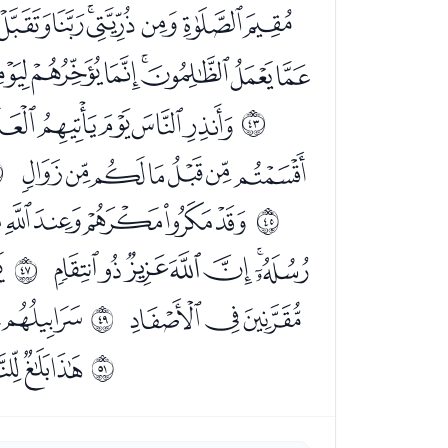
ﯤﯥﯦﯧﯨﯩﯪ
ﯺﯻﯼﯽﯾﯿﰀ
ﭜﭝﭞﭟﭠ
ﰪ
ﭰﭱﭲﭳﭴﭵﭶ
ﰫ
ﮇﮈﮉﮊﮋ
ﰬ
ﮙﮚﮛﮜﮝﮞﮟ
ﮡ
ﰮ
ﮰﮱﯓ
ﯕﯖ
ﰰ
ﯨﯩ
ﰲ