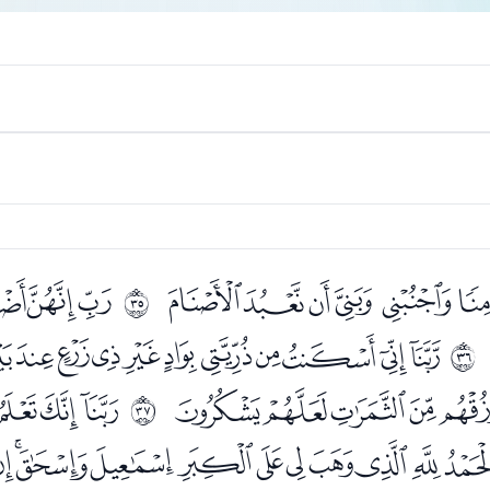
ﭪﭫﭬﭭﭮﭯ
ﭱﭲﭳ
ﰢ
ﮃﮄﮅﮆﮇﮈﮉﮊﮋ
ﰣ
ﮘﮙﮚﮛﮜ
ﮞﮟﮠﮡ
ﰤ
ﯔﯕﯖﯗﯘﯙﯚﯛﯜﯝ