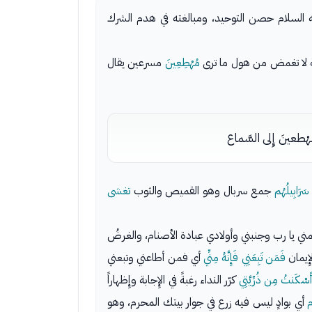
 السلام حصن التوحيد، ومبالغته في هدم الشرك
ة لا تغمض من هول ما ترى
مُهْطِعِينَ
مسرعين يقال
ْطعينَ إِلى السَّماع
سَرَابِيلُهُم
جمع سربال وهو القميص والثوب
تغشى
ني يا رب وجنبني وأولادي عبادة الأصنام، والغرضُ
إِيمان
فَمَن تَبِعَنِي فَإِنَّهُ مِنِّي
أي فمن أطاعني وتبعني
ي أَسْكَنتُ مِن ذُرِّيَّتِي
كرّر النداء رغبةً في الإِجابة وإِظهاراً
م
أي بوادٍ ليس فيه زرع في جوار بيتك المحرم، وهو