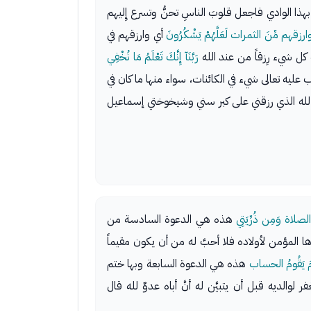
ذا الوادي فاجعل قلوبَ الناسِ تحنُّ وتسرع إِليهم
ارزقهم مِّنَ الثمرات لَعَلَّهُمْ يَشْكُرُونَ
أي وارزقهم في
كل شيء رِزقاً من عند الله
رَبَّنَآ إِنَّكَ تَعْلَمُ مَا نُخْفِي
 عليه تعالى شيء في الكائنات، سواء منها ما كان في
لله الذي رزقني على كبر سني وشيخوختي إسماعيل
لصلاة وَمِن ذُرِّيَتِي
هذه هي الدعوة السادسة من
المؤمن لأولاده فلا أحبَّ له من أن يكون مقيماً
 يَوْمَ يَقُومُ الحساب
هذه هي الدعوة السابعة وبها ختم
والديه قبل أن يتبيَّن له أنَّ أباه عدوٌ لله قال