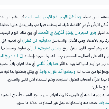
شيء منتقم ممن عصاه
يَوْمَ تُبَدَّلُ الأرض غَيْرَ الأرض والسماوات
أي ينتقم من أعدائ
بدَّل الأرضُ بأرضٍ كالفضة نقية، لم يسفك فيها دم، ولم يعمل عليها خطيئة
 القهار
وَتَرَى المجرمين يَوْمَئِذٍ مُّقَرَّنِينَ فِي الأصفاد
أي وفي ذلك اليوم الرهيب
لى رقابهم بالأصفاد وهي الأغلال والسلاسل
سَرَابِيلُهُم مِّن قَطِرَانٍ
أي ثيابهم التي
وحدته، وهو أسود اللون منتنُ الريح
وتغشى وُجُوهَهُمُ النار
أي تعلوها وتحيط بها ال
هم الله على أعمالهم، المحسنَ بإِحسانه، والمسيءَ بإِساءته
إِنَّ الله سَرِيعُ 
ر من أيام الدنيا كما ورد به الأثر
هذا بَلاَغٌ لِّلنَّاسِ
أي هذا القرآن بلاغٌ لجمي
ويخوّفوا من عقاب الله
وليعلموا أَنَّمَا هُوَ إله وَاحِدٌ
أي ولكي يتحققوا بما فيه من 
بهذا القرآن أصحاب العقول السليمة، وهم السعداء أهل النهي والصلاح.
ديع ما يلي:
يه ووجه الشبه أي قلوبهم كالهواء لفراغها من جميع الأشياء فأصبح التشبيه بلي
السماوات
حذف منه والسماوات تبدل غير السماوات لدلالة ما سبق.