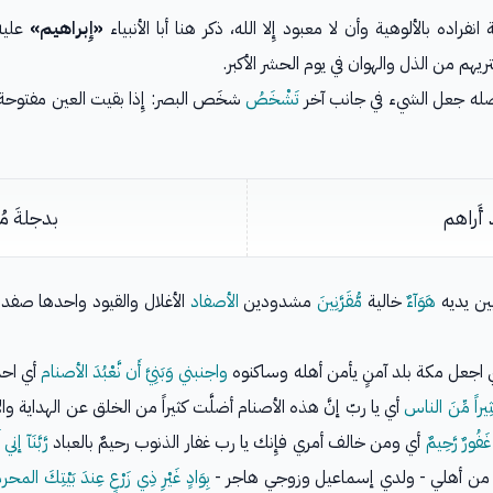
انفراده بالألوهية وأن لا معبود إِلا الله، ذكر هنا أبا الأنبياء
«إِبراهيم»
عليه
يهم من الذل والهوان في يوم الحشر الأكبر.
أصله جعل الشيء في جانب آخر
تَشْخَصُ
شخَص البصر: إِذا بقيت العين مفتوح
 أَراهم
بدجلةَ مُه
بين يديه
هَوَآءٌ
خالية
مُّقَرَّنِينَ
مشدودين
الأصفاد
الأغلال والقيود واحدها صفد
 اجعل مكة بلد آمنٍ يأمن أهله وساكنوه
واجنبني وَبَنِيَّ أَن نَّعْبُدَ الأصنام
أي احم
كَثِيراً مِّنَ الناس
أي يا ربّ إنَّ هذه الأصنام أضلَّت كثيراً من الخلق عن الهداية وال
َفُورٌ رَّحِيمٌ
أي ومن خالف أمري فإِنك يا رب غفار الذنوب رحيمٌ بالعباد
رَّبَّنَآ إن
أسكنت من أهلي - ولدي إسماعيل وزوجي هاجر -
بِوَادٍ غَيْرِ ذِي زَرْعٍ عِندَ بَيْتِكَ المحر