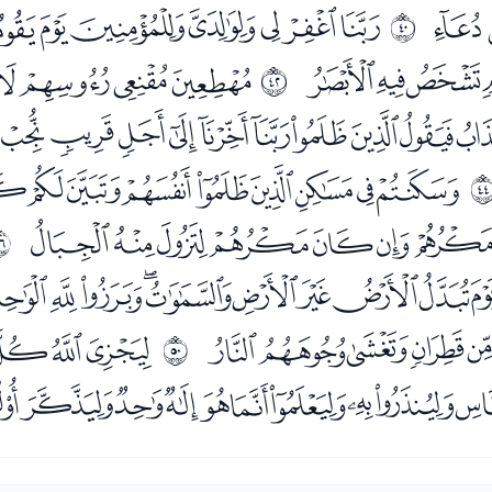
ﯫ
ﯭﯮﯯﯰﯱﯲﯳ
ﰧ
ﰁﰂﰃ
ﭑﭒﭓﭔﭕ
ﰩ
ﭡﭢﭣﭤﭥﭦﭧﭨﭩﭪ
ﭸﭹﭺﭻﭼﭽﭾﭿﮀ
ﮌﮍﮎﮏﮐﮑﮒ
ﰭ
ﮢﮣﮤﮥﮦﮧﮨﮩﮪ
ﯗﯘﯙﯚ
ﯜﯝﯞﯟ
ﰱ
ﯪﯫﯬﯭﯮﯯﯰﯱﯲﯳ