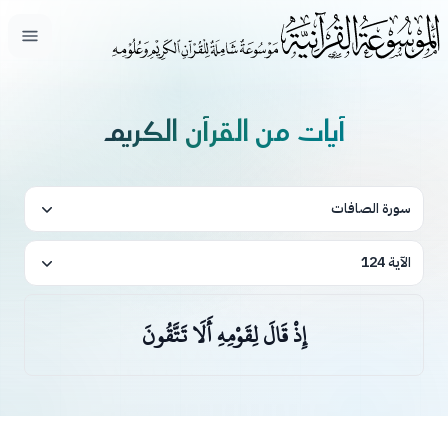
فتح ال
آيات من القرآن الكريم
سورة الصافات
الآية 124
إِذْ قَالَ لِقَوْمِهِ أَلَا تَتَّقُونَ