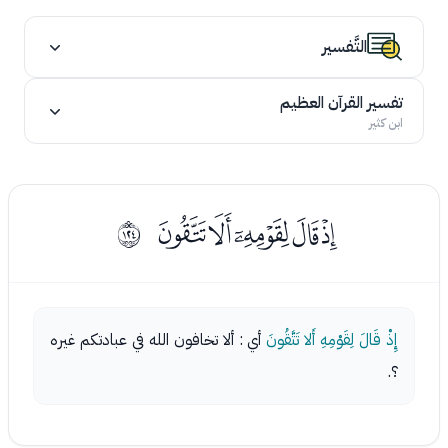
التَّفسير
تفسير القرآن العظيم
ابن كثير
ﯤﯥﯦﯧﯨ
ﱻ
إِذْ قَالَ لِقَوْمِهِ أَلا تَتَّقُونَ
أي : ألا تخافون الله في عبادتكم غيره
؟.