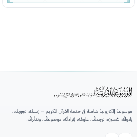
موسوعة إلكترونية شاملة في خدمة القرآن الكريم — رَسمُه، تجويدُه،
تِلاواتُه، تفسيرُه، ترجماتُه، علومُه، قِراءاتُه، موضوعاتُه، وتدبُّراتُه.