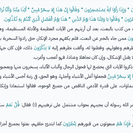
وَإِذَا رَأَوْا آيَةً يَسْتَسْخِرُونَ * وَقَالُوا إِنْ هَذَا إِلا سِحْرٌ مُبِينٌ * أَئِذَا مِتْنَا وَكُنَّا تُرَابًا 
رُونَ * وَقَالُوا يَا وَيْلَنَا هَذَا يَوْمُ الدِّينِ * هَذَا يَوْمُ الْفَصْلِ الَّذِي كُنْتُمْ بِهِ تُكَذِّبُونَ
.
يب من كذب بالبعث، بعد أن أريتهم من الآيات العظيمة والأدلة المستقيمة، 
ونَ
ممن جاء بالخبر عن البعث، فلم يكفهم مجرد الإنكار، حتى زادوا السخرية با
رهم وعقولهم، وفطنوا له، وألفت نظرهم إليه
لا يَذْكُرُونَ
ذلك، فإن كان جهلا 
 يقبل الإشكال، وإن كان تجاهلا وعنادا، فهو أعجب وأغرب.
كروا الآيات التي يخضع لها فحول الرجال وألباب الألباء، يسخرون منها ويعجبو
 إِلا سِحْرٌ مُبِينٌ
فجعلوا أعلى الأشياء وأجلها، وهو الحق، في رتبة أخس الأشياء و
وات، على قدرة الآدمي الناقص من جميع الوجوه، فقالوا استبعادا وإنكار
الله رسوله أن يجيبهم بجواب مشتمل على ترهيبهم (١) فقال:
قُلْ نَعَمْ
ستبع
ر
فَإِذَا هُمْ
مبعوثون من قبورهم
يَنْظَرُونَ
كما ابتدئ خلقهم، بعثوا بجميع أجزائ