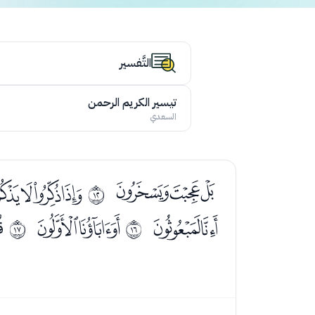
التَّفسير
تيسير الكريم الرحمن
السعدي
ﮙﮚﮛ
ﮝﮞﮟ
ﰋ
ﯔﯕ
ﯗﯘ
ﯚ
ﰏ
ﰐ