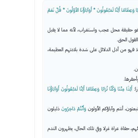
وَعِظَامًا أَئِنَّا لَمَبْعُوثُونَ * أَوَآبَاؤُنَا الأوَّلُونَ * قُلْ نَعَمْ
وهو حقيقة محل عجب واستغراب، لأنه مما لا يقبل
لقول الحق.
فهو من أدل الدلائل على شدة بلادتهم العظيمة،
ن.
أحقرها.
ا:
أَئِذَا مِتْنَا وَكُنَّا تُرَابًا وَعِظَامًا أَئِنَّا لَمَبْعُوثُونَ أَوَآبَاؤُنَا
ثون، أنتم وآباؤكم الأولون
وَأَنْتُمْ دَاخِرُونَ
ذليلون
هم، حفاة عراة غرلا وفي تلك الحال، يظهرون الندم