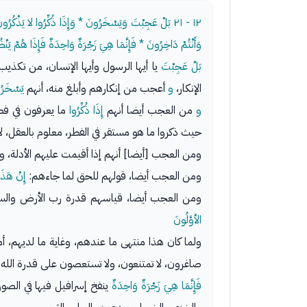
١٢ - ٢١
بَلْ عَجِبْتَ وَيَسْخَرُونَ * وَإِذَا ذُكِّرُوا لا يَذْكُرُونَ * 
وَأَنْتُمْ دَاخِرُونَ * فَإِنَّمَا هِيَ زَجْرَةٌ وَاحِدَةٌ فَإِذَا هُمْ يَنْظُ
بَلْ عَجِبْتَ
يا أيها الرسول وأيها الإنسان، من تكذ
الإنكار،
و
أعجب من إنكارهم وأبلغ منه، أنهم
يَسْخَرُ
و
من العجب أيضا أنهم
إِذَا ذُكِّرُوا
ما يعرفون في فط
حيث ذكروا ما هو مستقر في الفطر، معلوم بالعقل، لا
ومن العجب [أيضا] أنهم إذا أقيمت عليهم الأدلة، وذ
ومن العجب أيضا، قولهم للحق لما جاءهم:
إِنْ هَذَا
ومن العجب أيضا، قياسهم قدرة رب الأرض والسما
الأوَّلُونَ
ولما كان هذا منتهى ما عندهم، وغاية ما لديهم، أمر 
صاغرون، لا تمتنعون، ولا تستعصون على قدرة الله.
فَإِنَّمَا هِيَ زَجْرَةٌ وَاحِدَةٌ
ينفخ إسرافيل فيها في الصو