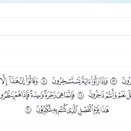
ﮠ
ﮢﮣﮤﮥ
ﮧﮨﮩﮪ
ﰌ
ﰍ
ﯛﯜﯝ
ﯟﯠﯡﯢﯣﯤﯥ
ﰑ
ﯭﯮﯯﯰﯱﯲﯳ
ﰔ