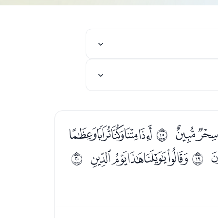
ﮫﮬ
ﮮﮯﮰﮱﯓ
ﰎ
ﯧﯨﯩﯪﯫ
ﰒ
ﰓ