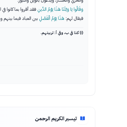
والخزي والخسار، ويدعون بالويل والثبور.
وَقَالُوا يَا وَيْلَنَا هَذَا يَوْمُ الدِّينِ
فقد أقروا بما كانوا في ا
فيقال لهم:
هَذَا يَوْمُ الْفَصْلِ
بين العباد فيما بينهم 
(١) كذا في ب، وفي أ: تربيتهم.
تيسير الكريم الرحمن