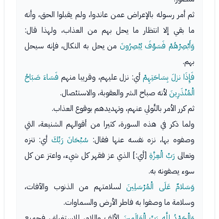
ثم أمر رسوله بالإعراض عمن عاندوا، ولم يقبلوا الحق، وأنه
ما بقي إلا انتظار ما يحل بهم من العذاب، ولهذا قال:
وَأَبْصِرْهُمْ فَسَوْفَ يُبْصِرُونَ
من يحل به النكال، فإنه سيحل
بهم.
فَإِذَا نزلَ بِسَاحَتِهِمْ
أي: نزل عليهم، وقريبا منهم
فَسَاءَ صَبَاحُ
الْمُنْذَرِينَ
لأنه صباح الشر والعقوبة، والاستئصال.
ثم كرر الأمر بالتَّولي عنهم، وتهديدهم بوقوع العذاب.
ولما ذكر في هذه السورة، كثيرا من أقوالهم الشنيعة، التي
وصفوه بها، نزه نفسه عنها فقال:
سُبْحَانَ رَبِّكَ
أي: تنزه
وتعالى
رَبِّ الْعِزَّةِ
[أي:] الذي عز فقهر كل شيء، واعتز عن كل
سوء يصفونه به.
وَسَلامٌ عَلَى الْمُرْسَلِينَ
لسلامتهم من الذنوب والآفات،
وسلامة ما وصفوا به فاطر الأرض والسماوات.
وَالْحَمْدُ لِلَّهِ رَبِّ الْعَالَمِينَ
الألف واللام، للاستغراق، فجميع