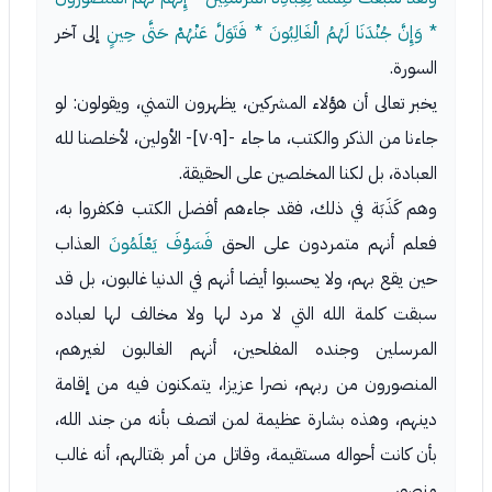
* وَإِنَّ جُنْدَنَا لَهُمُ الْغَالِبُونَ * فَتَوَلَّ عَنْهُمْ حَتَّى حِينٍ
إلى آخر
السورة.
يخبر تعالى أن هؤلاء المشركين، يظهرون التمني، ويقولون: لو
جاءنا من الذكر والكتب، ما جاء -[٧٠٩]- الأولين، لأخلصنا لله
العبادة، بل لكنا المخلصين على الحقيقة.
وهم كَذَبَة في ذلك، فقد جاءهم أفضل الكتب فكفروا به،
فعلم أنهم متمردون على الحق
فَسَوْفَ يَعْلَمُونَ
العذاب
حين يقع بهم، ولا يحسبوا أيضا أنهم في الدنيا غالبون، بل قد
سبقت كلمة الله التي لا مرد لها ولا مخالف لها لعباده
المرسلين وجنده المفلحين، أنهم الغالبون لغيرهم،
المنصورون من ربهم، نصرا عزيزا، يتمكنون فيه من إقامة
دينهم، وهذه بشارة عظيمة لمن اتصف بأنه من جند الله،
بأن كانت أحواله مستقيمة، وقاتل من أمر بقتالهم، أنه غالب
منصور.