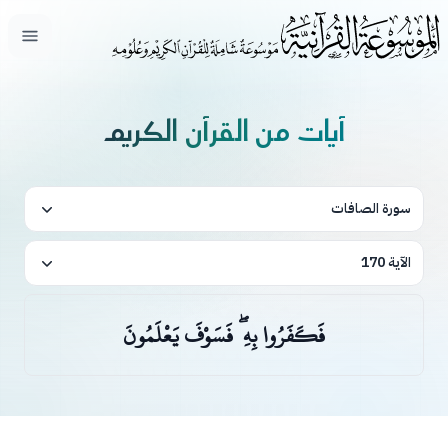
فتح ال
آيات من القرآن الكريم
سورة الصافات
الآية 170
فَكَفَرُوا بِهِ ۖ فَسَوْفَ يَعْلَمُونَ