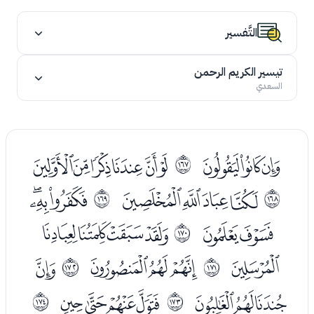
التَّفسير
تيسير الكريم الرحمن
السعدي
ﮘﮙﮚ
ﮜﮝﮞﮟﮠﮡ
ﲦ
ﮣﮤﮥﮦ
ﮨﮩﮪ
ﲧ
ﲨ
ﮫﮬ
ﮮﮯﮰﮱ
ﲩ
ﯓ
ﯕﯖﯗ
ﯙ
ﲪ
ﲫ
ﯚﯛﯜ
ﯞﯟﯠﯡ
ﲬ
ﲭ