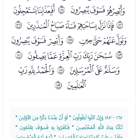
ﯣﯤﯥ
ﯧﯨ
ﲮ
ﯪﯫﯬﯭﯮﯯ
ﲯ
ﲰ
ﯱﯲﯳﯴ
ﯶﯷﯸ
ﲱ
ﯺﯻﯼﯽﯾﯿ
ﲲ
ﲳ
ﰁﰂﰃ
ﰅﰆﰇ
ﲴ
ﰈ
ﲵ
١٦٧ - ١٨٢
وَإِنْ كَانُوا لَيَقُولُونَ * لَوْ أَنَّ عِنْدَنَا ذِكْرًا مِنَ الأوَّلِينَ *
لَكُنَّا عِبَادَ اللَّهِ الْمُخْلَصِينَ * فَكَفَرُوا بِهِ فَسَوْفَ يَعْلَمُونَ *
وَلَقَدْ سَبَقَتْ كَلِمَتُنَا لِعِبَادِنَا الْمُرْسَلِينَ * إِنَّهُمْ لَهُمُ الْمَنْصُورُونَ