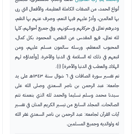
أنواع الحمد، من الصفات الكاملة العظيمة، والأفعال التي ربى
بها العالمين، وأدرَّ عليهم فيها النعم، وصرف عنهم بها النقم،
ودبرهم تعالى في حركاتهم وسكونهم، وفي جميع أحوالهم، كلها
لله تعالى، فهو المقدس عن النقص، المحمود بكل كمال،
المحبوب المعظم، ورسله سالمون مسلم عليهم، ومن
اتبعهم في ذلك له السلامة في الدنيا والآخرة. [وأعداؤه لهم
الهلاك والعطب في الدنيا والآخرة] (١).
تم تفسير سورة الصافات في ٦ شوال سنة ١٣٤٣هـ على يد
جامعه: عبد الرحمن بن ناصر السعدي وصلى الله على
سيدنا محمد وسلم تسليما والحمد لله الذي بنعمته تتم
الصالحات. المجلد السابع من تيسير الكريم المنان في تفسير
آيات القرآن لجامعه: عبد الرحمن بن ناصر السعدي غفر الله
له ولوالديه وجميع المسلمين.