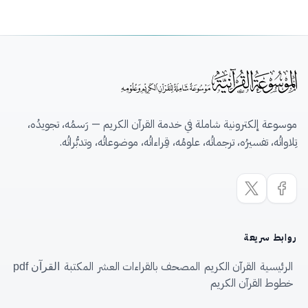
موسوعة إلكترونية شاملة في خدمة القرآن الكريم — رَسمُه، تجويدُه،
تِلاواتُه، تفسيرُه، ترجماتُه، علومُه، قِراءاتُه، موضوعاتُه، وتدبُّراتُه.
روابط سريعة
الرئيسية
القرآن الكريم
المصحف بالقراءات العشر
المكتبة
القرآن pdf
خطوط القرآن الكريم