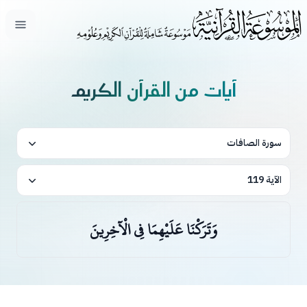
فتح ال
آيات من القرآن الكريم
سورة الصافات
الآية 119
وَتَرَكْنَا عَلَيْهِمَا فِي الْآخِرِينَ