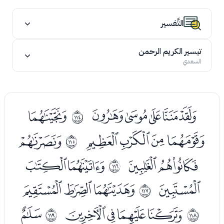
التَّفسير
تيسير الكريم الرحمن
السعدي
ﮑﮒﮓﮔﮕ
ﮗ
ﱱ
ﮘﮙﮚﮛ
ﮝ
ﱲ
ﮞﮟﮠ
ﮢﮣ
ﱳ
ﮤ
ﮦﮧﮨ
ﱴ
ﮪﮫﮬﮭ
ﮯ
ﱵ
ﱶ