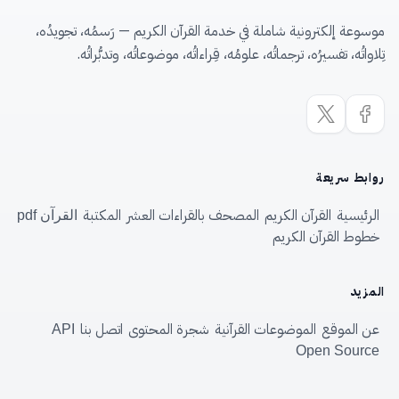
موسوعة إلكترونية شاملة في خدمة القرآن الكريم — رَسمُه، تجويدُه،
تِلاواتُه، تفسيرُه، ترجماتُه، علومُه، قِراءاتُه، موضوعاتُه، وتدبُّراتُه.
روابط سريعة
الرئيسية
القرآن الكريم
المصحف بالقراءات العشر
المكتبة
القرآن pdf
خطوط القرآن الكريم
المزيد
عن الموقع
الموضوعات القرآنية
شجرة المحتوى
اتصل بنا
API
Open Source