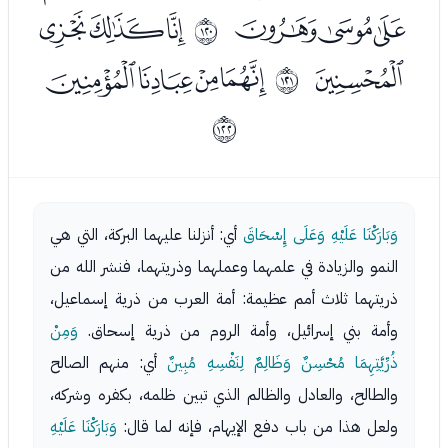
ﮰﮱﯓ
ﯕﯖﯗ
ﱷ
ﯘ
ﯚﯛﯜﯝ
ﱸ
ﱹ
وَبَارَكْنَا عَلَيْهِ وَعَلَى إِسْحَاقَ
أي: أنزلنا عليهما البركة، التي هي
النمو والزيادة في علمهما وعملهما وذريتهما، فنشر الله من
ذريتهما ثلاث أمم عظيمة: أمة العرب من ذرية إسماعيل،
وأمة بني إسرائيل، وأمة الروم من ذرية إسحاق.
وَمِنْ
ذُرِّيَّتِهِمَا مُحْسِنٌ وَظَالِمٌ لِنَفْسِهِ مُبِينٌ
أي: منهم الصالح
والطالح، والعادل والظالم الذي تبين ظلمه، بكفره وشركه،
ولعل هذا من باب دفع الإيهام، فإنه لما قال:
وَبَارَكْنَا عَلَيْهِ