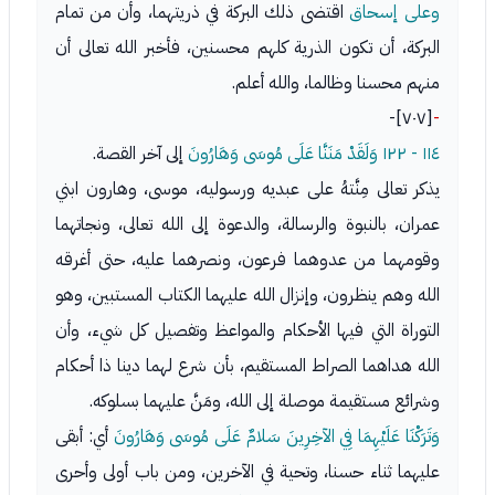
وعلى إسحاق
اقتضى ذلك البركة في ذريتهما، وأن من تمام
البركة، أن تكون الذرية كلهم محسنين، فأخبر الله تعالى أن
منهم محسنا وظالما، والله أعلم.
[٧٠٧]-
-
١١٤ - ١٢٢
وَلَقَدْ مَنَنَّا عَلَى مُوسَى وَهَارُونَ
إلى آخر القصة.
يذكر تعالى مِنَّتهُ على عبديه ورسوليه، موسى، وهارون ابني
عمران، بالنبوة والرسالة، والدعوة إلى الله تعالى، ونجاتهما
وقومهما من عدوهما فرعون، ونصرهما عليه، حتى أغرقه
الله وهم ينظرون، وإنزال الله عليهما الكتاب المستبين، وهو
التوراة التي فيها الأحكام والمواعظ وتفصيل كل شيء، وأن
الله هداهما الصراط المستقيم، بأن شرع لهما دينا ذا أحكام
وشرائع مستقيمة موصلة إلى الله، ومَنَّ عليهما بسلوكه.
وَتَرَكْنَا عَلَيْهِمَا فِي الآخِرِينَ سَلامٌ عَلَى مُوسَى وَهَارُونَ
أي: أبقى
عليهما ثناء حسنا، وتحية في الآخرين، ومن باب أولى وأحرى