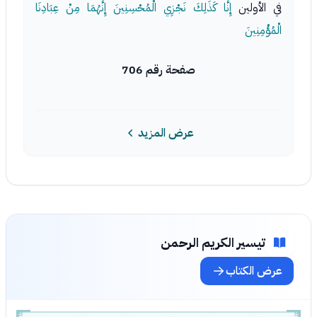
في الأولين
إِنَّا كَذَلِكَ نَجْزِي الْمُحْسِنِينَ إِنَّهُمَا مِنْ عِبَادِنَا
الْمُؤْمِنِينَ
صفحة رقم 706
عرض المزيد
تيسير الكريم الرحمن
عرض الكتاب