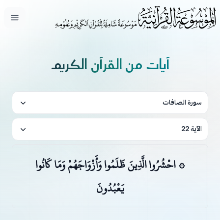
فتح ال
آيات من القرآن الكريم
سورة الصافات
الآية 22
۞ احْشُرُوا الَّذِينَ ظَلَمُوا وَأَزْوَاجَهُمْ وَمَا كَانُوا
يَعْبُدُونَ