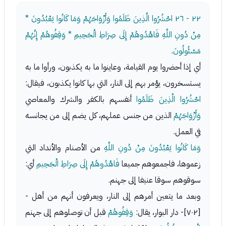
٢٢ - ٢٦
احْشُرُوا الَّذِينَ ظَلَمُوا وَأَزْوَاجَهُمْ وَمَا كَانُوا يَعْبُدُونَ *
مِنْ دُونِ اللَّهِ فَاهْدُوهُمْ إِلَى صِرَاطِ الْجَحِيمِ * وَقِفُوهُمْ إِنَّهُمْ
مَسْئُولُونَ
.
أي إذا أحضروا يوم القيامة، وعاينوا ما به يكذبون، ورأوا ما به
يستسخرون، يؤمر بهم إلى النار، التي بها كانوا يكذبون، فيقال:
احْشُرُوا الَّذِينَ ظَلَمُوا
أنفسهم بالكفر والشرك والمعاصي
وَأَزْوَاجَهُمْ
الذين من جنس عملهم، كل يضم إلى من يجانسه
في العمل.
وَمَا كَانُوا يَعْبُدُونَ مِنْ دُونِ اللَّهِ
من الأصنام والأنداد التي
زعموها، فاجمعوهم جميعا
فَاهْدُوهُمْ إِلَى صِرَاطِ الْجَحِيمِ
أي:
سوقوهم سوقا عنيفا إلى جهنم.
وبعد ما يتعين أمرهم إلى النار، ويعرفون أنهم من أهل -
[٧٠٢]- دار البوار، يقال:
وَقِفُوهُمْ
قبل أن توصلوهم إلى جهنم