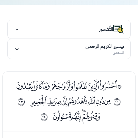
التَّفسير
تيسير الكريم الرحمن
السعدي
ﯵﯶﯷﯸﯹﯺﯻﯼ
ﯾﯿﰀﰁﰂﰃﰄ
ﰕ
ﰖ
ﰆﰇﰈﰉ
ﰗ