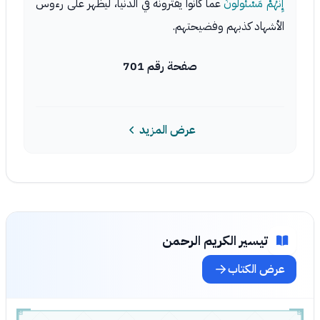
إِنَّهُمْ مَسْئُولُونَ
عما كانوا يفترونه في الدنيا، ليظهر على رءوس
الأشهاد كذبهم وفضيحتهم.
صفحة رقم 701
عرض المزيد
تيسير الكريم الرحمن
عرض الكتاب