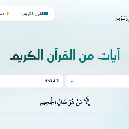
القرآن الكريم
الاس
آيات من القرآن الكريم
الآية 163
إِلَّا مَنْ هُوَ صَالِ الْجَحِيمِ