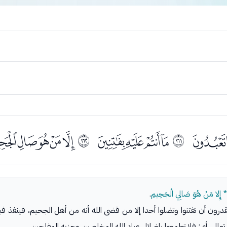
ﭼ
ﭾﭿﮀﮁ
ﮃﮄﮅﮆﮇ
ﲠ
ﲡ
ِينَ * إِلا مَنْ هُوَ صَالِي الْجَحِيمِ
.
تقدرون أن تفتنوا وتضلوا أحدا إلا من قضى الله أنه من أهل الجحيم، فينفذ 
عالى، أي: فلا تطمعوا بإضلال عباد الله المخلصين وحزبه المفلحين.