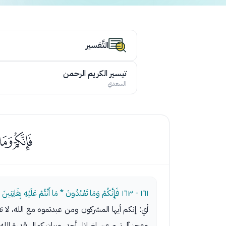
التَّفسير
تيسير الكريم الرحمن
السعدي
ﭺﭻ
١٦١ - ١٦٣
فَإِنَّكُمْ وَمَا تَعْبُدُونَ * مَا أَنْتُمْ عَلَيْهِ بِفَاتِن
أي: إنكم أيها المشركون ومن عبدتموه مع الله، لا 
وعجز آلهتهم عن إضلال أحد، وبيان كمال قدرة الله ت