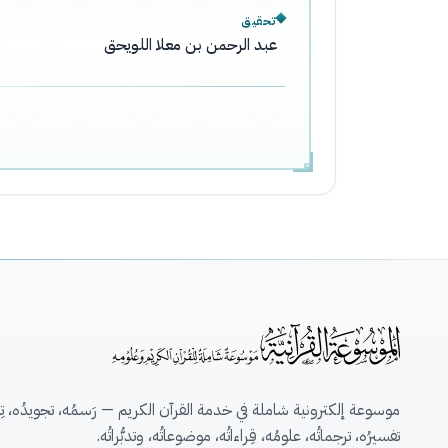
تحقيق
عبد الرحمن بن معلا اللويحق
موسوعة إلكترونية شاملة في خدمة القرآن الكريم — رَسمُه، تجويدُه، تِلاو
تفسيرُه، ترجماتُه، علومُه، قِراءاتُه، موضوعاتُه، وتدبُّراتُه.