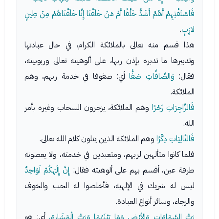
فَاسْتَفْتِهِمْ أَهُمْ أَشَدُّ خَلْقًا أَمْ مَنْ خَلَقْنَا إِنَّا خَلَقْنَاهُمْ مِنْ طِينٍ
لازِبٍ
.
هذا قسم منه تعالى بالملائكة الكرام، في حال عبادتها
وتدبيرها ما تدبره بإذن ربها، على ألوهيته تعالى وربوبيته،
فقال:
وَالصَّافَّاتِ صَفًّا
أي: صفوفا في خدمة ربهم، وهم
الملائكة.
فَالزَّاجِرَاتِ زَجْرًا
وهم الملائكة، يزجرون السحاب وغيره بأمر
الله.
فَالتَّالِيَاتِ ذِكْرًا
وهم الملائكة الذين يتلون كلام الله تعالى.
فلما كانوا متألهين لربهم، ومتعبدين في خدمته، ولا يعصونه
طرفة عين، أقسم بهم على ألوهيته فقال:
إِنَّ إِلَهَكُمْ لَوَاحِدٌ
ليس له شريك في الإلهية، فأخلصوا له الحب والخوف
والرجاء، وسائر أنواع العبادة.
رَبُّ السَّمَاوَاتِ وَالأرْضِ وَمَا بَيْنَهُمَا وَرَبُّ الْمَشَارِقِ
أي: هو