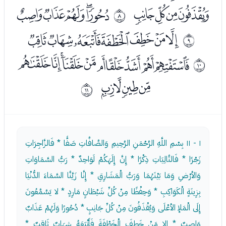
ﭸﭹﭺﭻ
ﭽﭾﭿﮀﮁ
ﰇ
ﮃﮄﮅﮆﮇﮈﮉ
ﰈ
ﮋﮌﮍﮎﮏﮐﮑﮒﮓﮔ
ﰉ
ﮕﮖﮗ
ﰊ
١ - ١١
بِسْمِ اللَّهِ الرَّحْمَنِ الرَّحِيمِ وَالصَّافَّاتِ صَفًّا * فَالزَّاجِرَاتِ
زَجْرًا * فَالتَّالِيَاتِ ذِكْرًا * إِنَّ إِلَهَكُمْ لَوَاحِدٌ * رَبُّ السَّمَاوَاتِ
وَالأرْضِ وَمَا بَيْنَهُمَا وَرَبُّ الْمَشَارِقِ * إِنَّا زَيَّنَّا السَّمَاءَ الدُّنْيَا
بِزِينَةٍ الْكَوَاكِبِ * وَحِفْظًا مِنْ كُلِّ شَيْطَانٍ مَارِدٍ * لا يَسَّمَّعُونَ
إِلَى الْمَلإ الأعْلَى وَيُقْذَفُونَ مِنْ كُلِّ جَانِبٍ * دُحُورًا وَلَهُمْ عَذَابٌ
وَاصِبٌ * إِلا مَنْ خَطِفَ الْخَطْفَةَ فَأَتْبَعَهُ شِهَابٌ ثَاقِبٌ *