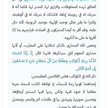
الخالق لهذه المخلوقات، والرازق لها، المدبر لها، فكما أنه لا
شريك له في ربوبيته إياها، فكذلك لا شريك له في ألوهيته،
وكثيرا ما يقرر تعالى توحيد الإلهية بتوحيد الربوبية، لأنه دال
عليه. وقد أقر به أيضا المشركون في العبادة، فيلزمهم بما (١)
أقروا به على ما أنكروه.
وخص الله المشارق بالذكر، لدلالتها على المغارب، أو لأنها
مشارق النجوم التي سيذكرها، فلهذا قال:
إِنَّا زَيَّنَّا السَّمَاءَ
الدُّنْيَا بِزِينَةٍ الْكَوَاكِبِ وَحِفْظًا مِنْ كُلِّ شَيْطَانٍ مَارِدٍ لا يَسَّمَّعُونَ
إِلَى الْمَلإ الأعْلَى
ذكر الله في الكواكب هاتين الفائدتين العظيمتين:
إحداهما: كونها زينة للسماء، إذ لولاها، لكانت السماء جرما
مظلما لا ضوء فيها، ولكن زينها فيها لتستنير أرجاؤها،
وتحسن صورتها، ويهتدى بها في ظلمات البر والبحر، ويحصل
فيها من المصالح ما يحصل.