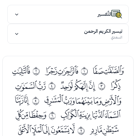
التَّفسير
تيسير الكريم الرحمن
السعدي
ﭑﭒ
ﭔﭕ
ﭗ
ﰀ
ﰁ
ﭘ
ﭚﭛﭜ
ﭞﭟ
ﰂ
ﰃ
ﭠﭡﭢﭣﭤ
ﭦﭧ
ﰄ
ﭨﭩﭪﭫ
ﭭﭮﭯ
ﰅ
ﭰﭱ
ﭳﭴﭵﭶﭷ
ﰆ