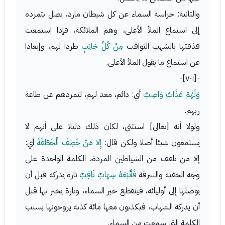
والثانية: حراسة السماء عن كل شيطان مارد، يصل بتمرده
إلى استماع الملأ الأعلى، وهم الملائكة، فإذا استمعت
قذفتها بالشهب الثواقب
مِنْ كُلِّ جَانِبٍ
طردا لهم، وإبعادا
عن استماع ما يقول الملأ الأعلى.
[٧٠١]-
-
وَلَهُمْ عَذَابٌ وَاصِبٌ
أي: دائم، معد لهم، لتمردهم عن طاعة
ربهم.
ولولا أنه [تعالى] استثنى، لكان ذلك دليلا على أنهم لا
يستمعون شيئا أصلا ولكن قال:
إِلا مَنْ خَطِفَ الْخَطْفَةَ
أي:
إلا من تلقف من الشياطين المردة، الكلمة الواحدة على
وجه الخفية والسرقة
فَأَتْبَعَهُ شِهَابٌ ثَاقِبٌ
تارة يدركه قبل أن
يوصلها إلى أوليائه، فينقطع خبر السماء، وتارة يخبر بها قبل
أن يدركه الشهاب، فيكذبون معها مائة كذبة يروجونها بسبب
الكلمة التي سمعت من السماء.