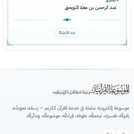
تحقيق
عبد الرحمن بن معلا اللويحق
عدد الأجزاء
1
موسوعة إلكترونية شاملة في خدمة القرآن الكريم — رَسمُه، تجويدُه،
تِلاواتُه، تفسيرُه، ترجماتُه، علومُه، قِراءاتُه، موضوعاتُه، وتدبُّراتُه.