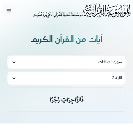
فتح ال
آيات من القرآن الكريم
سورة الصافات
الآية 2
فَالزَّاجِرَاتِ زَجْرًا