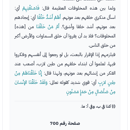
ولما بين هذه المخلوقات العظيمة قال:
فَاسْتَفْتِهِمْ
أي:
اسأل منكري خلقهم بعد موتهم.
أَهُمْ أَشَدُّ خَلْقًا
أي: إيجادهم
بعد موتهم، أشد خلقا وأشق؟.
أَمْ مَنْ خَلَقْنَا
من [هذه]
المخلوقات؟ فلا بد أن يقروا أن خلق السماوات والأرض أكبر
من خلق الناس.
فيلزمهم إذا الإقرار بالبعث، بل لو رجعوا إلى أنفسهم وفكروا
فيها، لعلموا أن ابتداء خلقهم من طين لازب، أصعب عند
الفكر من إنشائهم بعد موتهم، ولهذا قال:
إِنَّا خَلَقْنَاهُمْ مِنْ
طِينٍ لازِبٍ
أي: قوي شديد كقوله تعالى:
وَلَقَدْ خَلَقْنَا الإنْسَانَ
مِنْ صَلْصَالٍ مِنْ حَمَإٍ مَسْنُونٍ
(١) كذا في ب، وفي أ: ما.
صفحة رقم 700