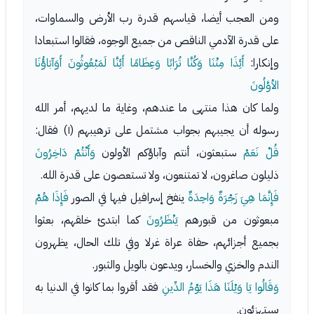
ومن العجب أيضا، قياسهم قدرة رب الأرض والسماوات،
على قدرة الآدمي الناقص من جميع الوجوه، فقالوا استبعادا
وإنكارا:
أَئِذَا مِتْنَا وَكُنَّا تُرَابًا وَعِظَامًا أَئِنَّا لَمَبْعُوثُونَ أَوَآبَاؤُنَا
الأوَّلُونَ
ولما كان هذا منتهى ما عندهم، وغاية ما لديهم، أمر الله
رسوله أن يجيبهم بجواب مشتمل على ترهيبهم (١) فقال:
قُلْ نَعَمْ
ستبعثون، أنتم وآباؤكم الأولون
وَأَنْتُمْ دَاخِرُونَ
ذليلون صاغرون، لا تمتنعون، ولا تستعصون على قدرة الله.
فَإِنَّمَا هِيَ زَجْرَةٌ وَاحِدَةٌ
ينفخ إسرافيل فيها في الصور
فَإِذَا هُمْ
مبعوثون من قبورهم
يَنْظَرُونَ
كما ابتدئ خلقهم، بعثوا
بجميع أجزائهم، حفاة عراة غرلا وفي تلك الحال، يظهرون
الندم والخزي والخسار، ويدعون بالويل والثبور.
وَقَالُوا يَا وَيْلَنَا هَذَا يَوْمُ الدِّينِ
فقد أقروا بما كانوا في الدنيا به
يستهزئون.