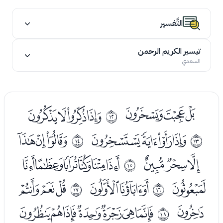
التَّفسير
تيسير الكريم الرحمن
السعدي
ﮙﮚﮛ
ﮝﮞﮟﮠ
ﰋ
ﮢﮣﮤﮥ
ﮧﮨﮩ
ﰌ
ﰍ
ﮪﮫﮬ
ﮮﮯﮰﮱﯓﯔ
ﰎ
ﯕ
ﯗﯘ
ﯚﯛﯜ
ﰏ
ﰐ
ﯝ
ﯟﯠﯡﯢﯣﯤﯥ
ﰑ