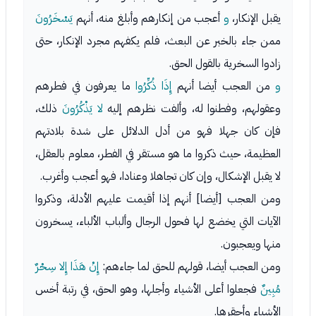
يقبل الإنكار،
و
أعجب من إنكارهم وأبلغ منه، أنهم
يَسْخَرُونَ
ممن جاء بالخبر عن البعث، فلم يكفهم مجرد الإنكار، حتى
زادوا السخرية بالقول الحق.
و
من العجب أيضا أنهم
إِذَا ذُكِّرُوا
ما يعرفون في فطرهم
وعقولهم، وفطنوا له، وألفت نظرهم إليه
لا يَذْكُرُونَ
ذلك،
فإن كان جهلا فهو من أدل الدلائل على شدة بلادتهم
العظيمة، حيث ذكروا ما هو مستقر في الفطر، معلوم بالعقل،
لا يقبل الإشكال، وإن كان تجاهلا وعنادا، فهو أعجب وأغرب.
ومن العجب [أيضا] أنهم إذا أقيمت عليهم الأدلة، وذكروا
الآيات التي يخضع لها فحول الرجال وألباب الألباء، يسخرون
منها ويعجبون.
ومن العجب أيضا، قولهم للحق لما جاءهم:
إِنْ هَذَا إِلا سِحْرٌ
مُبِينٌ
فجعلوا أعلى الأشياء وأجلها، وهو الحق، في رتبة أخس
الأشياء وأحقرها.