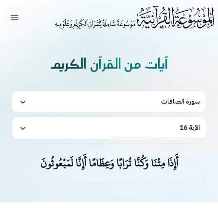
فتح ال
آيات من القرآن الكريم
سورة الصافات
الآية 16
أَإِذَا مِتْنَا وَكُنَّا تُرَابًا وَعِظَامًا أَإِنَّا لَمَبْعُوثُونَ