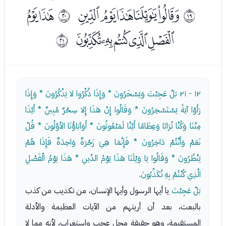
ﯧﯨﯩﯪﯫ
ﯭﯮ
ﰒ
ﰓ
ﯯﯰﯱﯲﯳ
ﰔ
١٢ - ٢١
بَلْ عَجِبْتَ وَيَسْخَرُونَ * وَإِذَا ذُكِّرُوا لا يَذْكُرُونَ * وَإِذَا
رَأَوْا آيَةً يَسْتَسْخِرُونَ * وَقَالُوا إِنْ هَذَا إِلا سِحْرٌ مُبِينٌ * أَئِذَا
مِتْنَا وَكُنَّا تُرَابًا وَعِظَامًا أَئِنَّا لَمَبْعُوثُونَ * أَوَآبَاؤُنَا الأوَّلُونَ * قُلْ
نَعَمْ وَأَنْتُمْ دَاخِرُونَ * فَإِنَّمَا هِيَ زَجْرَةٌ وَاحِدَةٌ فَإِذَا هُمْ
يَنْظُرُونَ * وَقَالُوا يَا وَيْلَنَا هَذَا يَوْمُ الدِّينِ * هَذَا يَوْمُ الْفَصْلِ
الَّذِي كُنْتُمْ بِهِ تُكَذِّبُونَ
.
بَلْ عَجِبْتَ
يا أيها الرسول وأيها الإنسان، من تكذيب من كذب
بالبعث، بعد أن أريتهم من الآيات العظيمة والأدلة
المستقيمة، وهو حقيقة محل عجب واستغراب، لأنه مما لا