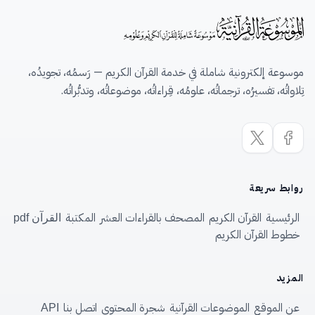
موسوعة إلكترونية شاملة في خدمة القرآن الكريم — رَسمُه، تجويدُه،
تِلاواتُه، تفسيرُه، ترجماتُه، علومُه، قِراءاتُه، موضوعاتُه، وتدبُّراتُه.
روابط سريعة
الرئيسية
القرآن الكريم
المصحف بالقراءات العشر
المكتبة
القرآن pdf
خطوط القرآن الكريم
المزيد
عن الموقع
الموضوعات القرآنية
شجرة المحتوى
اتصل بنا
API