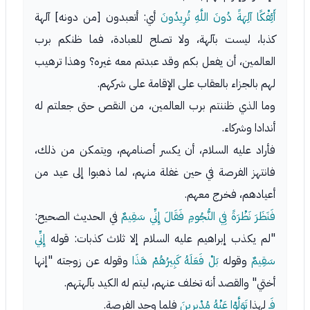
أَئِفْكًا آلِهَةً دُونَ اللَّهِ تُرِيدُونَ
أي: أتعبدون [من دونه] آلهة
كذبا، ليست بآلهة، ولا تصلح للعبادة، فما ظنكم برب
العالمين، أن يفعل بكم وقد عبدتم معه غيره؟ وهذا ترهيب
لهم بالجزاء بالعقاب على الإقامة على شركهم.
وما الذي ظننتم برب العالمين، من النقص حتى جعلتم له
أندادا وشركاء.
فأراد عليه السلام، أن يكسر أصنامهم، ويتمكن من ذلك،
فانتهز الفرصة في حين غفلة منهم، لما ذهبوا إلى عيد من
أعيادهم، فخرج معهم.
فَنَظَرَ نَظْرَةً فِي النُّجُومِ فَقَالَ إِنِّي سَقِيمٌ
في الحديث الصحيح:
"لم يكذب إبراهيم عليه السلام إلا ثلاث كذبات: قوله
إِنِّي
سَقِيمٌ
وقوله
بَلْ فَعَلَهُ كَبِيرُهُمْ هَذَا
وقوله عن زوجته "إنها
أختي" والقصد أنه تخلف عنهم، ليتم له الكيد بآلهتهم.
فَـ
لهذا
تَوَلَّوْا عَنْهُ مُدْبِرِينَ
فلما وجد الفرصة.