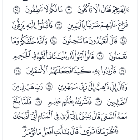
ﮜﮝﮞﮟ
ﮡﮢﮣﮤ
ﱚ
ﱛ
ﮦﮧﮨﮩ
ﮫﮬﮭ
ﱜ
ﮯﮰﮱﯓ
ﯕﯖﯗ
ﱝ
ﱞ
ﯘ
ﯚﯛﯜﯝﯞﯟﯠ
ﱟ
ﯢﯣﯤﯥﯦ
ﱠ
ﱡ
ﯨﯩﯪﯫﯬﯭ
ﯯﯰﯱﯲ
ﱢ
ﯳ
ﯵﯶﯷ
ﯹﯺ
ﱣ
ﱤ
ﯻﯼﯽﯾﯿﰀﰁﰂﰃﰄ
ﰅﰆﰇﰈﰉﰊﰋﰌﰍﰎ