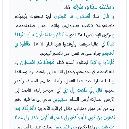
لا يَنفَعُكُمْ شَيْئًا وَلا يَضُرُّكُمْ
الآية.
و
قَالَ
هنا:
أَتَعْبُدُونَ مَا تَنْحِتُونَ
أي: تنحتونه بأيديكم
وتصنعونه؟ فكيف تعبدونهم، وأنتم الذين صنعتموهم،
وتتركون الإخلاص لله؟ الذي
خَلَقَكُمْ وَمَا تَعْمَلُونَ قَالُوا ابْنُوا لَهُ
بُنْيَانًا
أي: عاليا مرتفعا، وأوقدوا فيها النار -[٧٠٦]-
فَأَلْقُوهُ فِي
الْجَحِيمِ
جزاء على ما فعل، من تكسير آلهتهم.
فَأَرَادُوا بِهِ كَيْدًا
ليقتلوه أشنع قتلة
فَجَعَلْنَاهُمُ الأسْفَلِينَ
رد
الله كيدهم في نحورهم، وجعل النار على إبراهيم بردا وسلاما.
وَ
لما فعلوا فيه هذا الفعل، وأقام عليهم الحجة، وأعذر
منهم،
قال إِنِّي ذَاهِبٌ إِلَى رَبِّي
أي: مهاجر إليه، قاصد إلى
الأرض المباركة أرض الشام.
سَيَهْدِينِ
يدلني إلى ما فيه الخير
لي، من أمر ديني ودنياي، وقال في الآية الأخرى:
وَأَعْتَزِلُكُمْ وَمَا
تَدْعُونَ مِنْ دُونِ اللَّهِ وَأَدْعُو رَبِّي عَسَى أَلا أَكُونَ بِدُعَاءِ رَبِّي شَقِيًّا
رَبِّ هَبْ لِي
ولدا يكون
مِنَ الصَّالِحِينَ
وذلك عند ما أيس من