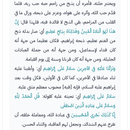
ويختبر خلته، فأمره أن يذبح من زاحم حبه حب ربه، فلما
قدّم حب الله، وآثره على هواه، وعزم على ذبحه، وزال ما في
القلب من المزاحم، بقي الذبح لا فائدة فيه، فلهذا قال:
إِنَّ
هَذَا لَهُوَ الْبَلاءُ الْمُبِينُ وَفَدَيْنَاهُ بِذِبْحٍ عَظِيمٍ
أي: صار بدله ذبح
من الغنم عظيم، ذبحه إبراهيم، فكان عظيما من جهة أنه
كان فداء لإسماعيل، ومن جهة أنه من جملة العبادات
الجليلة، ومن جهة أنه كان قربانا وسنة إلى يوم القيامة.
وَتَرَكْنَا عَلَيْهِ فِي الآخِرِينَ سَلامٌ عَلَى إِبْرَاهِيمَ
أي: وأبقينا عليه
ثناء صادقا في الآخرين، كما كان في الأولين، فكل وقت بعد
إبراهيم عليه السلام، فإنه [فيه] محبوب معظم مثني عليه.
سَلامٌ عَلَى إِبْرَاهِيمَ
أي: تحيته عليه كقوله:
قُلِ الْحَمْدُ لِلَّهِ
وَسَلامٌ عَلَى عِبَادِهِ الَّذِينَ اصْطَفَى
إِنَّا كَذَلِكَ نَجْزِي الْمُحْسِنِينَ
في عبادة الله، ومعاملة خلقه، أن
نفرج عنهم الشدائد، ونجعل لهم العاقبة، والثناء الحسن.