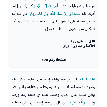
مرضيا لربه، وبارا بوالده:
يَا أَبَتِ افْعَلْ مَا تُؤْمَرُ
أي: [امض] لما
أمرك الله
سَتَجِدُنِي إِنْ شَاءَ اللَّهُ مِنَ الصَّابِرِينَ
أخبر أباه أنه
موطن نفسه على الصبر، وقرن ذلك بمشيئة الله تعالى، لأنه
لا يكون شيء بدون مشيئة الله تعالى.
(١) في ب: على وجه.
(٢) كذا في ب، وفي أ: ورأي.
صفحة رقم 705
فَلَمَّا أَسْلَمَا
أي: إبراهيم وابنه إسماعيل، جازما بقتل ابنه
وثمرة فؤاده، امتثالا لأمر ربه، وخوفا من عقابه، والابن قد
وطَّن نفسه على الصبر، وهانت عليه في طاعة ربه، ورضا
والده،
وَتَلَّهُ لِلْجَبِينِ
أي: تل إبراهيم إسماعيل على جبينه،