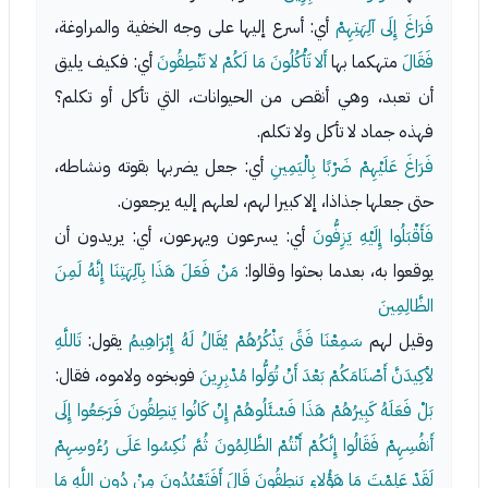
فَرَاغَ إِلَى آلِهَتِهِمْ
أي: أسرع إليها على وجه الخفية والمراوغة،
فَقَالَ
متهكما بها
أَلا تَأْكُلُونَ مَا لَكُمْ لا تَنْطِقُونَ
أي: فكيف يليق
أن تعبد، وهي أنقص من الحيوانات، التي تأكل أو تكلم؟
فهذه جماد لا تأكل ولا تكلم.
فَرَاغَ عَلَيْهِمْ ضَرْبًا بِالْيَمِينِ
أي: جعل يضربها بقوته ونشاطه،
حتى جعلها جذاذا، إلا كبيرا لهم، لعلهم إليه يرجعون.
فَأَقْبَلُوا إِلَيْهِ يَزِفُّونَ
أي: يسرعون ويهرعون، أي: يريدون أن
يوقعوا به، بعدما بحثوا وقالوا:
مَنْ فَعَلَ هَذَا بِآلِهَتِنَا إِنَّهُ لَمِنَ
الظَّالِمِينَ
وقيل لهم
سَمِعْنَا فَتًى يَذْكُرُهُمْ يُقَالُ لَهُ إِبْرَاهِيمُ
يقول:
تَاللَّهِ
لأكِيدَنَّ أَصْنَامَكُمْ بَعْدَ أَنْ تُوَلُّوا مُدْبِرِينَ
فوبخوه ولاموه، فقال:
بَلْ فَعَلَهُ كَبِيرُهُمْ هَذَا فَسْئَلُوهُمْ إِنْ كَانُوا يَنطِقُونَ فَرَجَعُوا إِلَى
أَنفُسِهِمْ فَقَالُوا إِنَّكُمْ أَنْتُمْ الظَّالِمُونَ ثُمَّ نُكِسُوا عَلَى رُءُوسِهِمْ
لَقَدْ عَلِمْتَ مَا هَؤُلاءِ يَنطِقُونَ قَالَ أَفَتَعْبُدُونَ مِنْ دُونِ اللَّهِ مَا