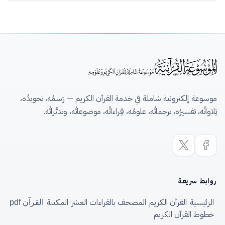
موسوعة إلكترونية شاملة في خدمة القرآن الكريم — رَسمُه، تجويدُه،
تِلاواتُه، تفسيرُه، ترجماتُه، علومُه، قِراءاتُه، موضوعاتُه، وتدبُّراتُه.
روابط سريعة
الرئيسية
القرآن الكريم
المصحف بالقراءات العشر
المكتبة
القرآن pdf
خطوط القرآن الكريم