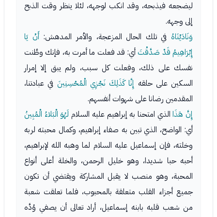
ليضجعه فيذبحه، وقد انكب لوجهه، لئلا ينظر وقت الذبح
إلى وجهه.
وَنَادَيْنَاهُ
في تلك الحال المزعجة، والأمر المدهش:
أَنْ يَا
إِبْرَاهِيمُ قَدْ صَدَّقْتَ
أي: قد فعلت ما أمرت به، فإنك وطَّنت
نفسك على ذلك، وفعلت كل سبب، ولم يبق إلا إمرار
السكين على حلقه
إِنَّا كَذَلِكَ نَجْزِي الْمُحْسِنِينَ
في عبادتنا،
المقدمين رضانا على شهوات أنفسهم.
إِنَّ هَذَا
الذي امتحنا به إبراهيم عليه السلام
لَهُوَ الْبَلاءُ الْمُبِينُ
أي: الواضح، الذي تبين به صفاء إبراهيم، وكمال محبته لربه
وخلته، فإن إسماعيل عليه السلام لما وهبه الله لإبراهيم،
أحبه حبا شديدا، وهو خليل الرحمن، والخلة أعلى أنواع
المحبة، وهو منصب لا يقبل المشاركة ويقتضي أن تكون
جميع أجزاء القلب متعلقة بالمحبوب، فلما تعلقت شعبة
من شعب قلبه بابنه إسماعيل، أراد تعالى أن يصفي وُدَّه