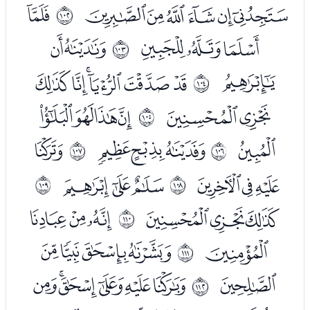
ﰏﰐﰑﰒﰓﰔ
ﭑ
ﱥ
ﭒﭓﭔ
ﭖﭗ
ﱦ
ﭘ
ﭚﭛﭜﭝﭞﭟ
ﱧ
ﭠﭡ
ﭣﭤﭥﭦ
ﱨ
ﭧ
ﭩﭪﭫ
ﭭ
ﱩ
ﱪ
ﭮﭯﭰ
ﭲﭳﭴ
ﱫ
ﱬ
ﭶﭷﭸ
ﭺﭻﭼ
ﱭ
ﭽ
ﭿﮀﮁﮂ
ﱮ
ﮃ
ﮅﮆﮇﮈﮉﮊ
ﱯ