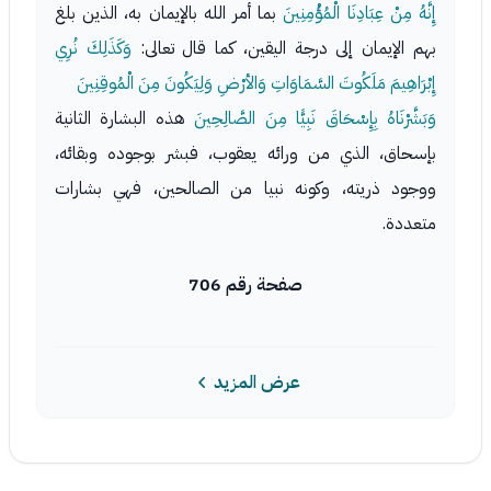
إِنَّهُ مِنْ عِبَادِنَا الْمُؤْمِنِينَ
بما أمر الله بالإيمان به، الذين بلغ
بهم الإيمان إلى درجة اليقين، كما قال تعالى:
وَكَذَلِكَ نُرِي
إِبْرَاهِيمَ مَلَكُوتَ السَّمَاوَاتِ وَالأرْضِ وَلِيَكُونَ مِنَ الْمُوقِنِينَ
وَبَشَّرْنَاهُ بِإِسْحَاقَ نَبِيًّا مِنَ الصَّالِحِينَ
هذه البشارة الثانية
بإسحاق، الذي من ورائه يعقوب، فبشر بوجوده وبقائه،
ووجود ذريته، وكونه نبيا من الصالحين، فهي بشارات
متعددة.
صفحة رقم 706
عرض المزيد