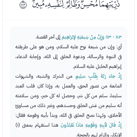
ﮋﮌﮍﮎﮏ
ﱰ
٨٣ - ١١٣
وَإِنَّ مِنْ شِيعَتِهِ لإبْرَاهِيمَ
إلى آخر القصة.
أي: وإن من شيعة نوح عليه السلام، ومن هو على طريقته
في النبوة والرسالة، ودعوة الخلق إلى الله، وإجابة الدعاء،
إبراهيم الخليل عليه السلام.
إِذْ جَاءَ رَبَّهُ بِقَلْبٍ سَلِيمٍ
من الشرك والشبه، والشهوات
المانعة من تصور الحق، والعمل به، وإذا كان قلب العبد
سليما، سلم من كل شر، وحصل له كل خير، ومن سلامته
أنه سليم من غش الخلق وحسدهم، وغير ذلك من مساوئ
الأخلاق، ولهذا نصح الخلق في الله، وبدأ بأبيه وقومه فقال:
إِذْ قَالَ لأبِيهِ وَقَوْمِهِ مَاذَا تَعْبُدُونَ
هذا استفهام بمعنى (١)
الإنكار، وإلزام لهم بالحجة.