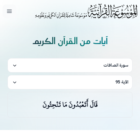
فتح ال
آيات من القرآن الكريم
سورة الصافات
الآية 95
قَالَ أَتَعْبُدُونَ مَا تَنْحِتُونَ