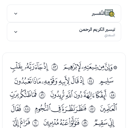
التَّفسير
تيسير الكريم الرحمن
السعدي
ﭯﭰﭱﭲﭳ
ﭵﭶﭷﭸ
ﱒ
ﭹ
ﭻﭼﭽﭾﭿﮀ
ﱓ
ﮂﮃﮄﮅﮆ
ﮈﮉﮊ
ﱔ
ﱕ
ﮋ
ﮍﮎﮏﮐ
ﮒ
ﱖ
ﱗ
ﮓﮔ
ﮖﮗﮘ
ﮚﮛ
ﱘ
ﱙ