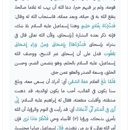
قومه، ولم ير فيهم خيرا، دعا الله أن يهب له غلاما صالحا،
ينفع الله به في حياته، وبعد مماته، فاستجاب الله له وقال:
فَبَشَّرْنَاهُ بِغُلامٍ حَلِيمٍ
وهذا إسماعيل عليه السلام بلا شك،
فإنه ذكر بعده البشارة [بإسحاق، ولأن الله تعالى قال في
بشراه بإسحاق
فَبَشَّرْنَاهَا] بِإِسْحَاقَ وَمِنْ وَرَاءِ إِسْحَاقَ
يَعْقُوبَ
فدل على أن إسحاق غير الذبيح، ووصف الله
إسماعيل، عليه السلام بالحلم، وهو يتضمن الصبر، وحسن
الخلق، وسعة الصدر والعفو عمن جنى.
فَلَمَّا بَلَغَ
الغلام
مَعَهُ السَّعْيَ
أي: أدرك أن يسعى معه، وبلغ
سنا يكون في الغالب، أحب ما يكون لوالديه، قد ذهبت
مشقته، وأقبلت منفعته، فقال له إبراهيم عليه السلام:
إِنِّي
أَرَى فِي الْمَنَامِ أَنِّي أَذْبَحُكَ
أي: قد رأيت في النوم والرؤيا، أن الله
يأمرني بذبحك، ورؤيا (٢) الأنبياء وحي
فَانْظُرْ مَاذَا تَرَى
فإن
أمر الله تعالى، لا بد من تنفيذه،
قَالَ
إسماعيل صابرا محتسبا،