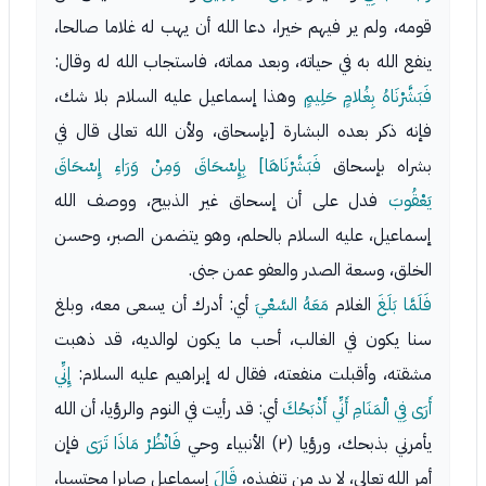
قومه، ولم ير فيهم خيرا، دعا الله أن يهب له غلاما صالحا،
ينفع الله به في حياته، وبعد مماته، فاستجاب الله له وقال:
فَبَشَّرْنَاهُ بِغُلامٍ حَلِيمٍ
وهذا إسماعيل عليه السلام بلا شك،
فإنه ذكر بعده البشارة [بإسحاق، ولأن الله تعالى قال في
بشراه بإسحاق
فَبَشَّرْنَاهَا] بِإِسْحَاقَ وَمِنْ وَرَاءِ إِسْحَاقَ
يَعْقُوبَ
فدل على أن إسحاق غير الذبيح، ووصف الله
إسماعيل، عليه السلام بالحلم، وهو يتضمن الصبر، وحسن
الخلق، وسعة الصدر والعفو عمن جنى.
فَلَمَّا بَلَغَ
الغلام
مَعَهُ السَّعْيَ
أي: أدرك أن يسعى معه، وبلغ
سنا يكون في الغالب، أحب ما يكون لوالديه، قد ذهبت
مشقته، وأقبلت منفعته، فقال له إبراهيم عليه السلام:
إِنِّي
أَرَى فِي الْمَنَامِ أَنِّي أَذْبَحُكَ
أي: قد رأيت في النوم والرؤيا، أن الله
يأمرني بذبحك، ورؤيا (٢) الأنبياء وحي
فَانْظُرْ مَاذَا تَرَى
فإن
أمر الله تعالى، لا بد من تنفيذه،
قَالَ
إسماعيل صابرا محتسبا،