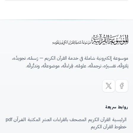
موسوعة إلكترونية شاملة في خدمة القرآن الكريم — رَسمُه، تجويدُه،
تِلاواتُه، تفسيرُه، ترجماتُه، علومُه، قِراءاتُه، موضوعاتُه، وتدبُّراتُه.
روابط سريعة
الرئيسية
القرآن الكريم
المصحف بالقراءات العشر
المكتبة
القرآن pdf
خطوط القرآن الكريم