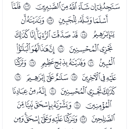
ﰏﰐﰑﰒﰓﰔ
ﭑ
ﱥ
ﭒﭓﭔ
ﭖﭗ
ﱦ
ﭘ
ﭚﭛﭜﭝﭞﭟ
ﱧ
ﭠﭡ
ﭣﭤﭥﭦ
ﱨ
ﭧ
ﭩﭪﭫ
ﭭ
ﱩ
ﱪ
ﭮﭯﭰ
ﭲﭳﭴ
ﱫ
ﱬ
ﭶﭷﭸ
ﭺﭻﭼ
ﱭ
ﭽ
ﭿﮀﮁﮂ
ﱮ
ﮃ
ﮅﮆﮇﮈﮉﮊ
ﱯ