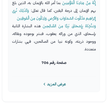
إِنَّهُ مِنْ عِبَادِنَا الْمُؤْمِنِينَ
بما أمر الله بالإيمان به، الذين بلغ
بهم الإيمان إلى درجة اليقين، كما قال تعالى:
وَكَذَلِكَ نُرِي
إِبْرَاهِيمَ مَلَكُوتَ السَّمَاوَاتِ وَالأرْضِ وَلِيَكُونَ مِنَ الْمُوقِنِينَ
وَبَشَّرْنَاهُ بِإِسْحَاقَ نَبِيًّا مِنَ الصَّالِحِينَ
هذه البشارة الثانية
بإسحاق، الذي من ورائه يعقوب، فبشر بوجوده وبقائه،
ووجود ذريته، وكونه نبيا من الصالحين، فهي بشارات
متعددة.
صفحة رقم 706
عرض المزيد