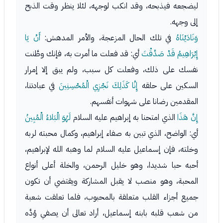
ليضجعه فيذبحه، وقد انكب لوجهه، لئلا ينظر وقت الذبح
إلى وجهه.
وَنَادَيْنَاهُ
في تلك الحال المزعجة، والأمر المدهش:
أَنْ يَا
إِبْرَاهِيمُ قَدْ صَدَّقْتَ
أي: قد فعلت ما أمرت به، فإنك وطَّنت
نفسك على ذلك، وفعلت كل سبب، ولم يبق إلا إمرار
السكين على حلقه
إِنَّا كَذَلِكَ نَجْزِي الْمُحْسِنِينَ
في عبادتنا،
المقدمين رضانا على شهوات أنفسهم.
إِنَّ هَذَا
الذي امتحنا به إبراهيم عليه السلام
لَهُوَ الْبَلاءُ الْمُبِينُ
أي: الواضح، الذي تبين به صفاء إبراهيم، وكمال محبته لربه
وخلته، فإن إسماعيل عليه السلام لما وهبه الله لإبراهيم،
أحبه حبا شديدا، وهو خليل الرحمن، والخلة أعلى أنواع
المحبة، وهو منصب لا يقبل المشاركة ويقتضي أن تكون
جميع أجزاء القلب متعلقة بالمحبوب، فلما تعلقت شعبة
من شعب قلبه بابنه إسماعيل، أراد تعالى أن يصفي وُدَّه