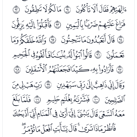
ﮜﮝﮞﮟ
ﮡﮢﮣﮤ
ﱚ
ﱛ
ﮦﮧﮨﮩ
ﮫﮬﮭ
ﱜ
ﮯﮰﮱﯓ
ﯕﯖﯗ
ﱝ
ﱞ
ﯘ
ﯚﯛﯜﯝﯞﯟﯠ
ﱟ
ﯢﯣﯤﯥﯦ
ﱠ
ﱡ
ﯨﯩﯪﯫﯬﯭ
ﯯﯰﯱﯲ
ﱢ
ﯳ
ﯵﯶﯷ
ﯹﯺ
ﱣ
ﱤ
ﯻﯼﯽﯾﯿﰀﰁﰂﰃﰄ
ﰅﰆﰇﰈﰉﰊﰋﰌﰍﰎ