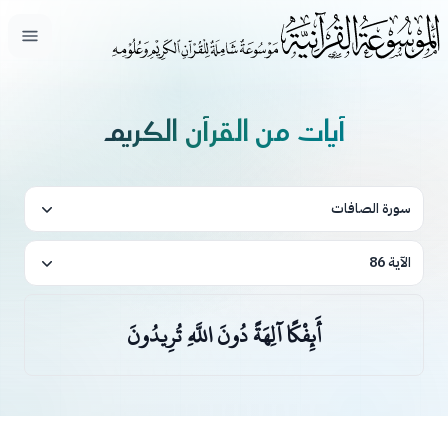
فتح ال
آيات من القرآن الكريم
سورة الصافات
الآية 86
أَئِفْكًا آلِهَةً دُونَ اللَّهِ تُرِيدُونَ