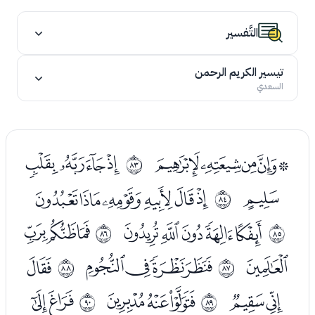
التَّفسير
تيسير الكريم الرحمن
السعدي
ﭯﭰﭱﭲﭳ
ﭵﭶﭷﭸ
ﱒ
ﭹ
ﭻﭼﭽﭾﭿﮀ
ﱓ
ﮂﮃﮄﮅﮆ
ﮈﮉﮊ
ﱔ
ﱕ
ﮋ
ﮍﮎﮏﮐ
ﮒ
ﱖ
ﱗ
ﮓﮔ
ﮖﮗﮘ
ﮚﮛ
ﱘ
ﱙ