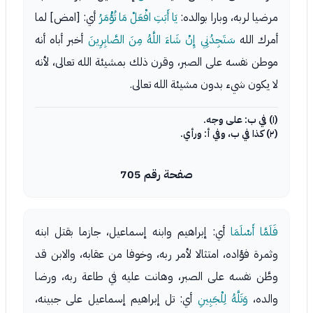
مرضيا لربه، وبارا بوالده:
يَا أَبَتِ افْعَلْ مَا تُؤْمَرُ
أي: [امض] لما
أمرك الله
سَتَجِدُنِي إِنْ شَاءَ اللَّهُ مِنَ الصَّابِرِينَ
أخبر أباه أنه
موطن نفسه على الصبر، وقرن ذلك بمشيئة الله تعالى، لأنه
لا يكون شيء بدون مشيئة الله تعالى.
(١) في ب: على وجه.
(٢) كذا في ب، وفي أ: ورأي.
صفحة رقم 705
فَلَمَّا أَسْلَمَا
أي: إبراهيم وابنه إسماعيل، جازما بقتل ابنه
وثمرة فؤاده، امتثالا لأمر ربه، وخوفا من عقابه، والابن قد
وطَّن نفسه على الصبر، وهانت عليه في طاعة ربه، ورضا
والده،
وَتَلَّهُ لِلْجَبِينِ
أي: تل إبراهيم إسماعيل على جبينه،