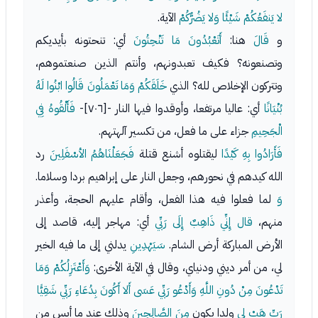
لا يَنفَعُكُمْ شَيْئًا وَلا يَضُرُّكُمْ
الآية.
و
قَالَ
هنا:
أَتَعْبُدُونَ مَا تَنْحِتُونَ
أي: تنحتونه بأيديكم
وتصنعونه؟ فكيف تعبدونهم، وأنتم الذين صنعتموهم،
وتتركون الإخلاص لله؟ الذي
خَلَقَكُمْ وَمَا تَعْمَلُونَ قَالُوا ابْنُوا لَهُ
بُنْيَانًا
أي: عاليا مرتفعا، وأوقدوا فيها النار -[٧٠٦]-
فَأَلْقُوهُ فِي
الْجَحِيمِ
جزاء على ما فعل، من تكسير آلهتهم.
فَأَرَادُوا بِهِ كَيْدًا
ليقتلوه أشنع قتلة
فَجَعَلْنَاهُمُ الأسْفَلِينَ
رد
الله كيدهم في نحورهم، وجعل النار على إبراهيم بردا وسلاما.
وَ
لما فعلوا فيه هذا الفعل، وأقام عليهم الحجة، وأعذر
منهم،
قال إِنِّي ذَاهِبٌ إِلَى رَبِّي
أي: مهاجر إليه، قاصد إلى
الأرض المباركة أرض الشام.
سَيَهْدِينِ
يدلني إلى ما فيه الخير
لي، من أمر ديني ودنياي، وقال في الآية الأخرى:
وَأَعْتَزِلُكُمْ وَمَا
تَدْعُونَ مِنْ دُونِ اللَّهِ وَأَدْعُو رَبِّي عَسَى أَلا أَكُونَ بِدُعَاءِ رَبِّي شَقِيًّا
رَبِّ هَبْ لِي
ولدا يكون
مِنَ الصَّالِحِينَ
وذلك عند ما أيس من