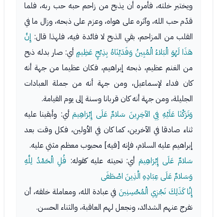
ويختبر خلته، فأمره أن يذبح من زاحم حبه حب ربه، فلما
قدّم حب الله، وآثره على هواه، وعزم على ذبحه، وزال ما في
القلب من المزاحم، بقي الذبح لا فائدة فيه، فلهذا قال:
إِنَّ
هَذَا لَهُوَ الْبَلاءُ الْمُبِينُ وَفَدَيْنَاهُ بِذِبْحٍ عَظِيمٍ
أي: صار بدله ذبح
من الغنم عظيم، ذبحه إبراهيم، فكان عظيما من جهة أنه
كان فداء لإسماعيل، ومن جهة أنه من جملة العبادات
الجليلة، ومن جهة أنه كان قربانا وسنة إلى يوم القيامة.
وَتَرَكْنَا عَلَيْهِ فِي الآخِرِينَ سَلامٌ عَلَى إِبْرَاهِيمَ
أي: وأبقينا عليه
ثناء صادقا في الآخرين، كما كان في الأولين، فكل وقت بعد
إبراهيم عليه السلام، فإنه [فيه] محبوب معظم مثني عليه.
سَلامٌ عَلَى إِبْرَاهِيمَ
أي: تحيته عليه كقوله:
قُلِ الْحَمْدُ لِلَّهِ
وَسَلامٌ عَلَى عِبَادِهِ الَّذِينَ اصْطَفَى
إِنَّا كَذَلِكَ نَجْزِي الْمُحْسِنِينَ
في عبادة الله، ومعاملة خلقه، أن
نفرج عنهم الشدائد، ونجعل لهم العاقبة، والثناء الحسن.