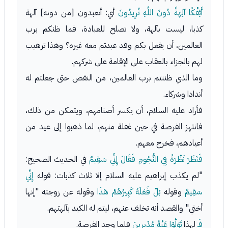
أَئِفْكًا آلِهَةً دُونَ اللَّهِ تُرِيدُونَ
أي: أتعبدون [من دونه] آلهة
كذبا، ليست بآلهة، ولا تصلح للعبادة، فما ظنكم برب
العالمين، أن يفعل بكم وقد عبدتم معه غيره؟ وهذا ترهيب
لهم بالجزاء بالعقاب على الإقامة على شركهم.
وما الذي ظننتم برب العالمين، من النقص حتى جعلتم له
أندادا وشركاء.
فأراد عليه السلام، أن يكسر أصنامهم، ويتمكن من ذلك،
فانتهز الفرصة في حين غفلة منهم، لما ذهبوا إلى عيد من
أعيادهم، فخرج معهم.
فَنَظَرَ نَظْرَةً فِي النُّجُومِ فَقَالَ إِنِّي سَقِيمٌ
في الحديث الصحيح:
"لم يكذب إبراهيم عليه السلام إلا ثلاث كذبات: قوله
إِنِّي
سَقِيمٌ
وقوله
بَلْ فَعَلَهُ كَبِيرُهُمْ هَذَا
وقوله عن زوجته "إنها
أختي" والقصد أنه تخلف عنهم، ليتم له الكيد بآلهتهم.
فَـ
لهذا
تَوَلَّوْا عَنْهُ مُدْبِرِينَ
فلما وجد الفرصة.