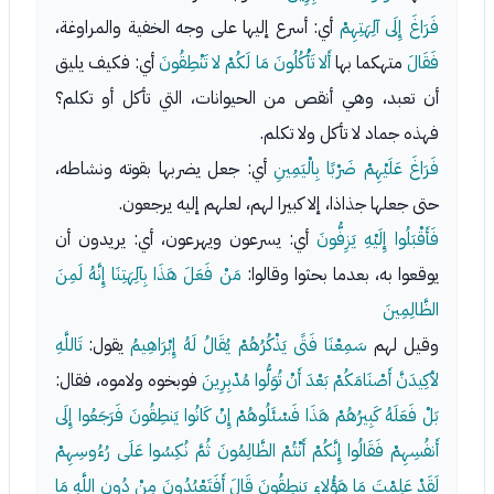
فَرَاغَ إِلَى آلِهَتِهِمْ
أي: أسرع إليها على وجه الخفية والمراوغة،
فَقَالَ
متهكما بها
أَلا تَأْكُلُونَ مَا لَكُمْ لا تَنْطِقُونَ
أي: فكيف يليق
أن تعبد، وهي أنقص من الحيوانات، التي تأكل أو تكلم؟
فهذه جماد لا تأكل ولا تكلم.
فَرَاغَ عَلَيْهِمْ ضَرْبًا بِالْيَمِينِ
أي: جعل يضربها بقوته ونشاطه،
حتى جعلها جذاذا، إلا كبيرا لهم، لعلهم إليه يرجعون.
فَأَقْبَلُوا إِلَيْهِ يَزِفُّونَ
أي: يسرعون ويهرعون، أي: يريدون أن
يوقعوا به، بعدما بحثوا وقالوا:
مَنْ فَعَلَ هَذَا بِآلِهَتِنَا إِنَّهُ لَمِنَ
الظَّالِمِينَ
وقيل لهم
سَمِعْنَا فَتًى يَذْكُرُهُمْ يُقَالُ لَهُ إِبْرَاهِيمُ
يقول:
تَاللَّهِ
لأكِيدَنَّ أَصْنَامَكُمْ بَعْدَ أَنْ تُوَلُّوا مُدْبِرِينَ
فوبخوه ولاموه، فقال:
بَلْ فَعَلَهُ كَبِيرُهُمْ هَذَا فَسْئَلُوهُمْ إِنْ كَانُوا يَنطِقُونَ فَرَجَعُوا إِلَى
أَنفُسِهِمْ فَقَالُوا إِنَّكُمْ أَنْتُمْ الظَّالِمُونَ ثُمَّ نُكِسُوا عَلَى رُءُوسِهِمْ
لَقَدْ عَلِمْتَ مَا هَؤُلاءِ يَنطِقُونَ قَالَ أَفَتَعْبُدُونَ مِنْ دُونِ اللَّهِ مَا