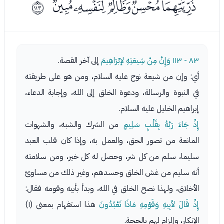
ﮋﮌﮍﮎﮏ
ﱰ
٨٣ - ١١٣
وَإِنَّ مِنْ شِيعَتِهِ لإبْرَاهِيمَ
إلى آخر القصة.
أي: وإن من شيعة نوح عليه السلام، ومن هو على طريقته
في النبوة والرسالة، ودعوة الخلق إلى الله، وإجابة الدعاء،
إبراهيم الخليل عليه السلام.
إِذْ جَاءَ رَبَّهُ بِقَلْبٍ سَلِيمٍ
من الشرك والشبه، والشهوات
المانعة من تصور الحق، والعمل به، وإذا كان قلب العبد
سليما، سلم من كل شر، وحصل له كل خير، ومن سلامته
أنه سليم من غش الخلق وحسدهم، وغير ذلك من مساوئ
الأخلاق، ولهذا نصح الخلق في الله، وبدأ بأبيه وقومه فقال:
إِذْ قَالَ لأبِيهِ وَقَوْمِهِ مَاذَا تَعْبُدُونَ
هذا استفهام بمعنى (١)
الإنكار، وإلزام لهم بالحجة.