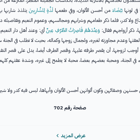
لمستعدون لخدمتهم بالأشربة اللذيذة، بالكاسات الجميلة المنظر، المترعة من
في لونها
بَيْضَاءَ
من أحسن الألوان، وفي طعمها
لَذَّةٍ لِلشَّارِبِينَ
يتلذذ شاربها ب
 ولا كدر، فلما ذكر طعامهم وشرابهم ومجالسهم، وعموم النعيم وتفاصيله دا
، ذكر أزواجهم فقال:
وَعِنْدَهُمْ قَاصِرَاتُ الطَّرْفِ عِينٌ
أي: وعند أهل دار النعيم،
فتها وعدم مجاوزته لغيره، ولجمال زوجها وكماله، بحيث لا تطلب في الجنة سو
ي أوجب لزوجها، أن يقصر طرفه عليها، وقصر الطرف أيضا، يدل على قصر النف
في الجنة، ومحبة بعضهم بعضا، محبة لا يطمح إلى غيره، وشدة عفتهم كلهم،
سنهن وصفائهن وكون ألوانهن أحسن الألوان وأبهاها، ليس فيه كدر ولا شين
صفحة رقم 702
عرض المزيد