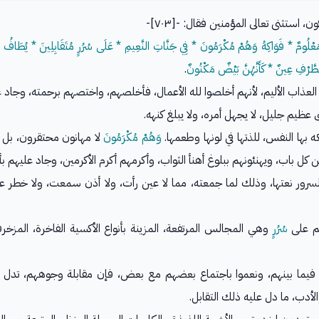
استثنى تعالى المؤمنين فقال: -[٧٠٣]-
ٌ مَعْلُومٌ * فَوَاكِهُ وَهُمْ مُكْرَمُونَ * فِي جَنَّاتِ النَّعِيمِ * عَلَى سُرُرٍ مُتَقَابِلِينَ * يُطَافُ ع
طَّرْفِ عِينٌ * كَأَنَّهُنَّ بَيْضٌ مَكْنُونٌ
.
العذاب الأليم، لأنهم أخلصوا لله الأعمال، فأخلصهم، واختصهم برحمته، وجاد ع
عظيم جليل، لا يجهل أمره، ولا يبلغ كنهه.
ه بها النفس، للذتها في لونها وطعمها.
وَهُمْ مُكْرَمُونَ
لا مهانون محتقرون، بل
كل باب، ويهنئونهم ببلوغ أهنأ الثواب، وأكرمهم أكرم الأكرمين، وجاد عليهم بأن
والسرور نعتها، وذلك لما جمعته، مما لا عين رأت، ولا أذن سمعت، ولا خ
هم على
سُرُرٍ
وهي المجالس المرتفعة، المزينة بأنواع الأكسية الفاخرة، المزخ
يما بينهم، ونعموا باجتماع بعضهم مع بعض، فإن مقابلة وجوههم، تدل
لأدب، ما دل عليه ذلك التقابل.