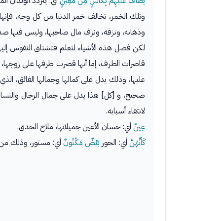
يُطَافُ عَلَيْهِمْ بِكَأْسٍ مِنْ مَعِينٍ
أي: يتردد الولدان ا
وتلك الخمر، تخالف خمر الدنيا من كل وجه، فإنها 
وذهابه، ونزفه، ونزف مال صاحبها، وليس فيها صداع
لكن فصل هذه الأشياء لتعلم فتشتاق النفوس إليها
قاصرات الطرف، إما أنها قصرت طرفها على زوجها، لع
عليها، وذلك يدل على كمالها وجمالها الفائق، الذ
صحيح، و [كل] هذا يدل على جمال الرجال والنساء 
لانتفاء أسبابه.
عِينٌ
أي: حسان الأعين جميلاتها، ملاح الحدق.
كَأَنَّهُنَّ
أي: الحور
بَيْضٌ مَكْنُونٌ
أي: مستور، وذلك من ح