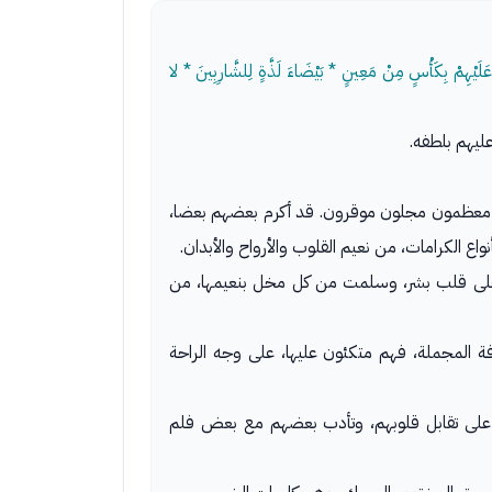
َلَيْهِمْ بِكَأْسٍ مِنْ مَعِينٍ * بَيْضَاءَ لَذَّةٍ لِلشَّارِبِينَ * لا
ليهم بلطفه.
 معظمون مجلون موقرون. قد أكرم بعضهم بعضا،
واع الكرامات، من نعيم القلوب والأرواح والأبدان.
طر على قلب بشر، وسلمت من كل مخل بنعيمها، من
رفة المجملة، فهم متكئون عليها، على وجه الراحة
 على تقابل قلوبهم، وتأدب بعضهم مع بعض فلم