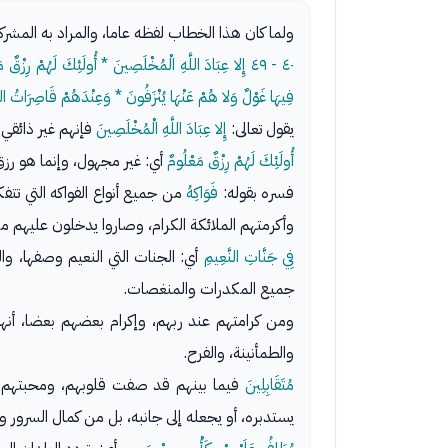
ولما كان هذا الخطاب لفظه عاما، والمراد به المشركون، 
٤٠ - ٤٩
إِلا عِبَادَ اللَّهِ الْمُخْلَصِينَ * أُولَئِكَ لَهُمْ رِزْق
فِيهَا غَوْلٌ وَلا هُمْ عَنْهَا يُنْزَفُونَ * وَعِنْدَهُمْ قَاصِرَاتُ ال
يقول تعالى:
إِلا عِبَادَ اللَّهِ الْمُخْلَصِينَ
فإنهم غير ذائقي 
أُولَئِكَ لَهُمْ رِزْقٌ مَعْلُومٌ
أي: غير مجهول، وإنما هو رزق 
فسره بقوله:
فَوَاكِهُ
من جميع أنواع الفواكه التي تتفك
وأكرمتهم الملائكة الكرام، وصاروا يدخلون عليهم من 
فِي جَنَّاتِ النَّعِيمِ
أي: الجنات التي النعيم وصفها، 
جميع المكدرات والمنغصات.
ومن كرامتهم عند ربهم، وإكرام بعضهم بعضا، أن
والطمأنينة، والفرح.
مُتَقَابِلِينَ
فيما بينهم قد صفت قلوبهم، ومحبتهم ف
يستدبره، أو يجعله إلى جانبه، بل من كمال السرور وا