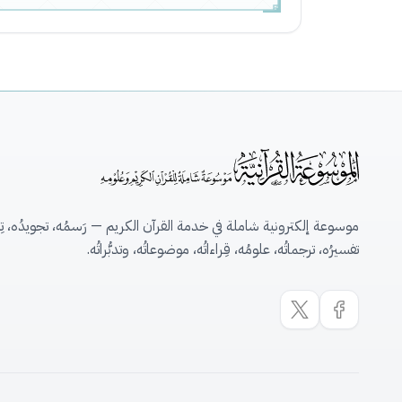
موسوعة إلكترونية شاملة في خدمة القرآن الكريم — رَسمُه، تجويدُه، تِلاو
تفسيرُه، ترجماتُه، علومُه، قِراءاتُه، موضوعاتُه، وتدبُّراتُه.