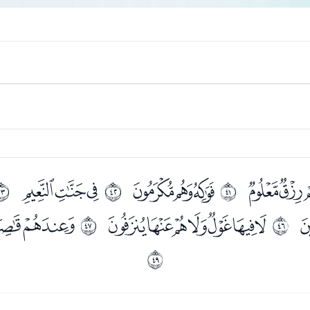
ﯞﯟ
ﯡﯢﯣ
ﯥﯦﯧ
ﰨ
ﰩ
ﰪ
ﯷﯸﯹﯺﯻﯼﯽ
ﯿﰀ
ﰭ
ﰮ
ﰰ