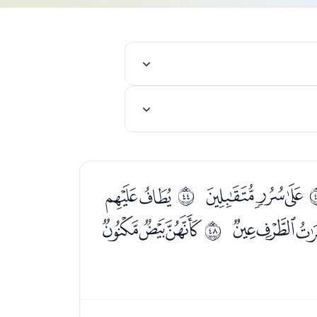
ﯩﯪﯫ
ﯭﯮ
ﰫ
ﰁﰂ
ﰄﰅﰆ
ﰯ