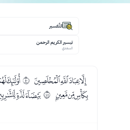
التَّفسير
تيسير الكريم الرحمن
السعدي
ﯗﯘﯙﯚ
ﯜﯝ
ﰧ
ﯯﯰﯱ
ﯳﯴﯵ
ﰬ