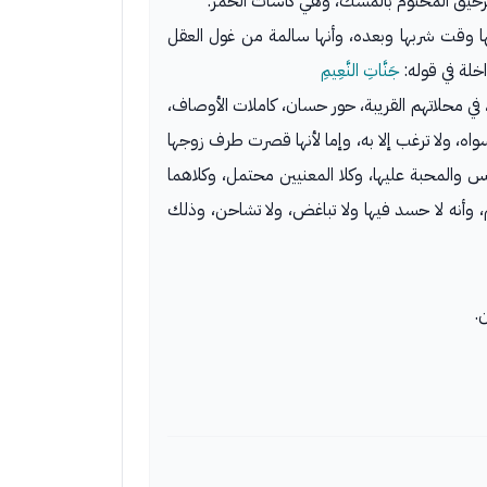
 الرحيق المختوم بالمسك، وهي كاسات الخمر.
ها وقت شربها وبعده، وأنها سالمة من غول العقل
خلة في قوله:
جَنَّاتِ النَّعِيمِ
 في محلاتهم القريبة، حور حسان، كاملات الأوصاف،
اه، ولا ترغب إلا به، وإما لأنها قصرت طرف زوجها
س والمحبة عليها، وكلا المعنيين محتمل، وكلاهما
 وأنه لا حسد فيها ولا تباغض، ولا تشاحن، وذلك
.