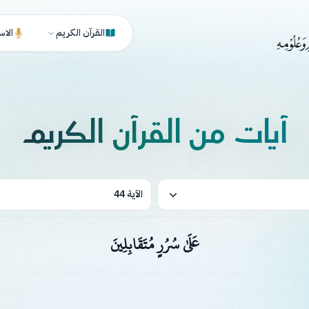
القرآن الكريم
الاس
آيات من القرآن الكريم
الآية 44
عَلَىٰ سُرُرٍ مُتَقَابِلِينَ