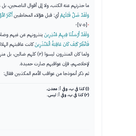
ما حذرتهم عنه الكتب، ولا إلى أقوال الناصحين، بل 
وَلَقَدْ ضَلَّ قَبْلَهُمْ
أي: قبل هؤلاء المخاطبين
أَكْثَرُ الأوّ
[٧٠٥]-
-
وَلَقَدْ أَرْسَلْنَا فِيهِمْ مُنْذِرِينَ
ينذرونهم عن غيهم وضلال
فَانْظُرْ كَيْفَ كَانَ عَاقِبَةُ الْمُنْذَرِينَ
كانت عاقبتهم الهلا
ولما كان المنذرون ليسوا (٢) كلهم ضالين، بل منهم من آمن وأخلص الدين لله، استثناه الله من الهلاك فقال:
لإخلاصهم، فإن عواقبهم صارت حميدة.
ثم ذكر أنموذجا من عواقب الأمم المكذبين فقال:
(١) كذا في ب، وفي أ: معدن.
(٢) كذا في ب، وفي أ: ليس.