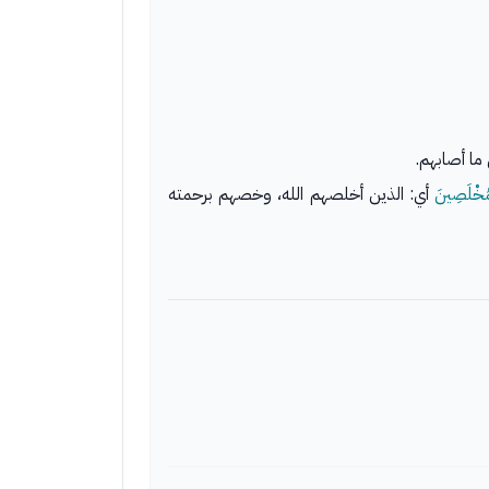
ما أصابهم.
ْمُخْلَصِينَ
أي: الذين أخلصهم الله، وخصهم برحمته