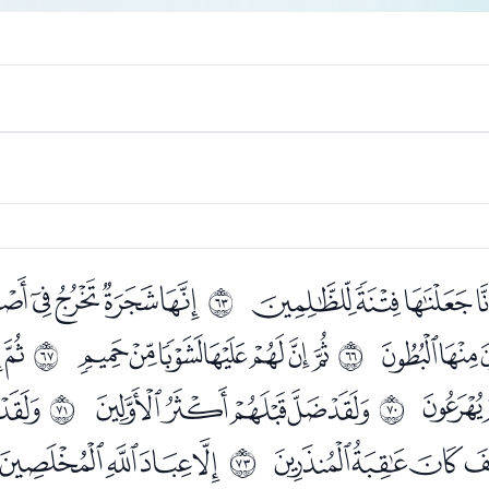
ﮔﮕﮖ
ﮘﮙﮚﮛﮜ
ﰾ
ﮨﮩ
ﮫﮬﮭﮮﮯﮰﮱ
ﯔ
ﱁ
ﱂ
ﯢ
ﯤﯥﯦﯧﯨ
ﯪ
ﱅ
ﱆ
ﯱﯲﯳ
ﯵﯶﯷﯸ
ﱈ