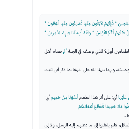
َّيَاطِينِ * فَإِنَّهُمْ لآكِلُونَ مِنْهَا فَمَالِئُونَ مِنْهَا الْبُطُونَ *
قَبْلَهُمْ أَكْثَرُ الأوَّلِينَ * وَلَقَدْ أَرْسَلْنَا فِيهِمْ مُنْذِرِينَ *
الطعامين أولى؟ الذي وصف في الجنة
أَمْ
طعام أهل
ه، ولهذا نبهنا الله على شرها بما ذكر أين تنبت
ْ عَلَيْهَا
أي: على أثر هذا الطعام
لَشَوْبًا مِنْ حَمِيمٍ
أي:
ُوا مَاءً حَمِيمًا فَقَطَّعَ أَمْعَاءَهُمْ
ء.
ال، فلم يلتفتوا إلى ما دعتهم إليه الرسل، ولا إلى