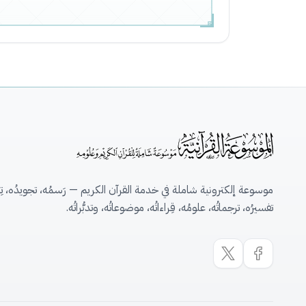
موسوعة إلكترونية شاملة في خدمة القرآن الكريم — رَسمُه، تجويدُه، تِلاو
تفسيرُه، ترجماتُه، علومُه، قِراءاتُه، موضوعاتُه، وتدبُّراتُه.