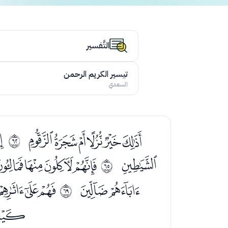
التَّفسير
تيسير الكريم الرحمن
السعدي
ﮌﮍﮎﮏﮐﮑ
ﮓ
ﰽ
ﮢ
ﮤﮥﮦﮧ
ﱀ
ﯜﯝ
ﯟﯠﯡ
ﱄ
ﯰ