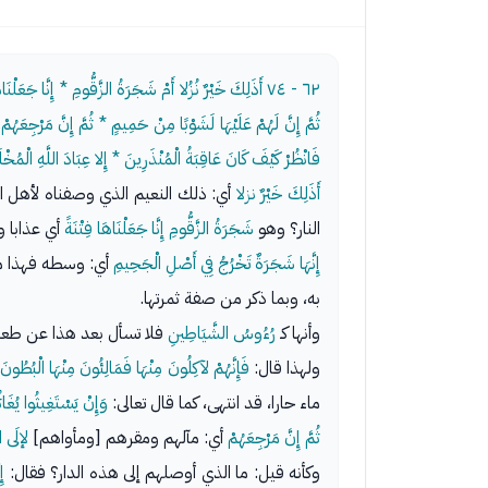
٦٢ - ٧٤
أَذَلِكَ خَيْرٌ نُزُلا أَمْ شَجَرَةُ الزَّقُّومِ * إِنَّا جَعَل
ثُمَّ إِنَّ لَهُمْ عَلَيْهَا لَشَوْبًا مِنْ حَمِيمٍ * ثُمَّ إِنَّ مَرْجِعَهُم
فَانْظُرْ كَيْفَ كَانَ عَاقِبَةُ الْمُنْذَرِينَ * إِلا عِبَادَ اللَّهِ الْمُخ
أَذَلِكَ خَيْرٌ نزلا
أي: ذلك النعيم الذي وصفناه لأهل ا
النار؟ وهو
شَجَرَةُ الزَّقُّومِ إِنَّا جَعَلْنَاهَا فِتْنَةً
أي عذابا و
إِنَّهَا شَجَرَةٌ تَخْرُجُ فِي أَصْلِ الْجَحِيمِ
أي: وسطه فهذا مخ
به، وبما ذكر من صفة ثمرتها.
وأنها كـ
رُءُوسُ الشَّيَاطِينِ
فلا تسأل بعد هذا عن طعمها
ولهذا قال:
فَإِنَّهُمْ لآكِلُونَ مِنْهَا فَمَالِئُونَ مِنْهَا الْبُطُونَ
ماء حارا، قد انتهى، كما قال تعالى:
وَإِنْ يَسْتَغِيثُوا يُغَ
ثُمَّ إِنَّ مَرْجِعَهُمْ
أي: مآلهم ومقرهم [ومأواهم]
لإلَى ا
وكأنه قيل: ما الذي أوصلهم إلى هذه الدار؟ فقال:
إِ