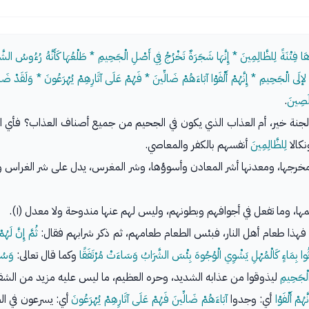
ْنَاهَا فِتْنَةً لِلظَّالِمِينَ * إِنَّهَا شَجَرَةٌ تَخْرُجُ فِي أَصْلِ الْجَحِيمِ * طَلْعُهَا كَأَنَّهُ رُءُوسُ الش
ْ لإلَى الْجَحِيمِ * إِنَّهُمْ أَلْفَوْا آبَاءَهُمْ ضَالِّينَ * فَهُمْ عَلَى آثَارِهِمْ يُهْرَعُونَ * وَلَقَدْ ضَلَّ 
ْلَصِينَ
.
لجنة خير، أم العذاب الذي يكون في الجحيم من جميع أصناف العذاب؟ فأي 
نكالا
لِلظَّالِمِينَ
أنفسهم بالكفر والمعاصي.
رجها، ومعدنها أشر المعادن وأسوؤها، وشر المغرس، يدل على شر الغراس وخست
، وما تفعل في أجوافهم وبطونهم، وليس لهم عنها مندوحة ولا معدل (١).
فهذا طعام أهل النار، فبئس الطعام طعامهم، ثم ذكر شرابهم فقال:
ثُمَّ إِنَّ لَهُم
اثُوا بِمَاءٍ كَالْمُهْلِ يَشْوِي الْوُجُوهَ بِئْسَ الشَّرَابُ وَسَاءَتْ مُرْتَفَقًا
وكما قال تعالى:
وَسُق
لْجَحِيمِ
ليذوقوا من عذابه الشديد، وحره العظيم، ما ليس عليه مزيد من الشقا
نَّهُمْ أَلْفَوْا
أي: وجدوا
آبَاءَهُمْ ضَالِّينَ فَهُمْ عَلَى آثَارِهِمْ يُهْرَعُونَ
أي: يسرعون في الضل