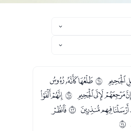
ﮝ
ﮟﮠﮡ
ﰿ
ﯕﯖﯗﯘ
ﯚﯛ
ﱃ
ﯫﯬﯭ
ﯯ
ﱇ
ﱉ