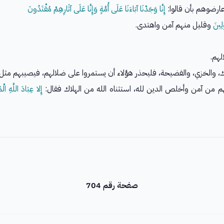
عارضوهم بأن قالوا:
إِنَّا وَجَدْنَا آبَاءَنَا عَلَى أُمَّةٍ وَإِنَّا عَلَى آثَارِهِمْ مُقْتَدُونَ
َلِينَ
وقليل منهم آمن واهتدى.
هم.
ك، والخزي، والفضيحة، فليحذر هؤلاء أن يستمروا على ضلالهم، فيصيبهم مثل 
إِلا عِبَادَ اللَّهِ ال
صفحة رقم 704