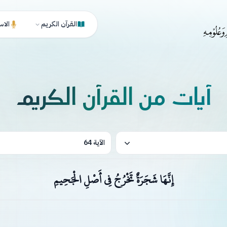
القرآن الكريم
الاس
آيات من القرآن الكريم
الآية 64
إِنَّهَا شَجَرَةٌ تَخْرُجُ فِي أَصْلِ الْجَحِيمِ