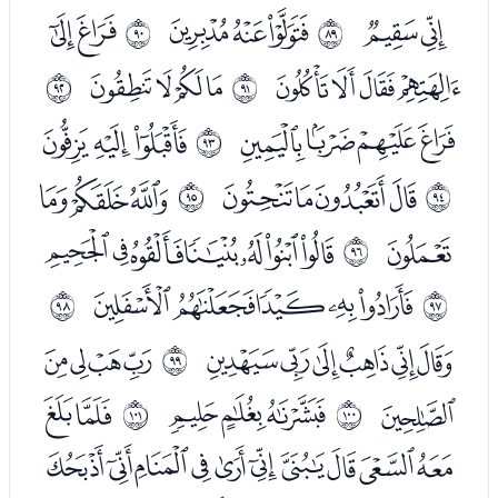
ﮓﮔ
ﮖﮗﮘ
ﮚﮛ
ﱘ
ﱙ
ﮜﮝﮞﮟ
ﮡﮢﮣﮤ
ﱚ
ﱛ
ﮦﮧﮨﮩ
ﮫﮬﮭ
ﱜ
ﮯﮰﮱﯓ
ﯕﯖﯗ
ﱝ
ﱞ
ﯘ
ﯚﯛﯜﯝﯞﯟﯠ
ﱟ
ﯢﯣﯤﯥﯦ
ﱠ
ﱡ
ﯨﯩﯪﯫﯬﯭ
ﯯﯰﯱﯲ
ﱢ
ﯳ
ﯵﯶﯷ
ﯹﯺ
ﱣ
ﱤ
ﯻﯼﯽﯾﯿﰀﰁﰂﰃﰄ