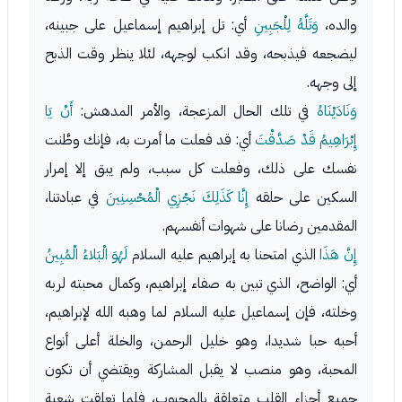
والده،
وَتَلَّهُ لِلْجَبِينِ
أي: تل إبراهيم إسماعيل على جبينه،
ليضجعه فيذبحه، وقد انكب لوجهه، لئلا ينظر وقت الذبح
إلى وجهه.
وَنَادَيْنَاهُ
في تلك الحال المزعجة، والأمر المدهش:
أَنْ يَا
إِبْرَاهِيمُ قَدْ صَدَّقْتَ
أي: قد فعلت ما أمرت به، فإنك وطَّنت
نفسك على ذلك، وفعلت كل سبب، ولم يبق إلا إمرار
السكين على حلقه
إِنَّا كَذَلِكَ نَجْزِي الْمُحْسِنِينَ
في عبادتنا،
المقدمين رضانا على شهوات أنفسهم.
إِنَّ هَذَا
الذي امتحنا به إبراهيم عليه السلام
لَهُوَ الْبَلاءُ الْمُبِينُ
أي: الواضح، الذي تبين به صفاء إبراهيم، وكمال محبته لربه
وخلته، فإن إسماعيل عليه السلام لما وهبه الله لإبراهيم،
أحبه حبا شديدا، وهو خليل الرحمن، والخلة أعلى أنواع
المحبة، وهو منصب لا يقبل المشاركة ويقتضي أن تكون
جميع أجزاء القلب متعلقة بالمحبوب، فلما تعلقت شعبة