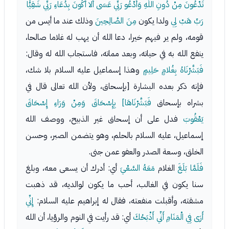
تَدْعُونَ مِنْ دُونِ اللَّهِ وَأَدْعُو رَبِّي عَسَى أَلا أَكُونَ بِدُعَاءِ رَبِّي شَقِيًّا
رَبِّ هَبْ لِي
ولدا يكون
مِنَ الصَّالِحِينَ
وذلك عند ما أيس من
قومه، ولم ير فيهم خيرا، دعا الله أن يهب له غلاما صالحا،
ينفع الله به في حياته، وبعد مماته، فاستجاب الله له وقال:
فَبَشَّرْنَاهُ بِغُلامٍ حَلِيمٍ
وهذا إسماعيل عليه السلام بلا شك،
فإنه ذكر بعده البشارة [بإسحاق، ولأن الله تعالى قال في
بشراه بإسحاق
فَبَشَّرْنَاهَا] بِإِسْحَاقَ وَمِنْ وَرَاءِ إِسْحَاقَ
يَعْقُوبَ
فدل على أن إسحاق غير الذبيح، ووصف الله
إسماعيل، عليه السلام بالحلم، وهو يتضمن الصبر، وحسن
الخلق، وسعة الصدر والعفو عمن جنى.
فَلَمَّا بَلَغَ
الغلام
مَعَهُ السَّعْيَ
أي: أدرك أن يسعى معه، وبلغ
سنا يكون في الغالب، أحب ما يكون لوالديه، قد ذهبت
مشقته، وأقبلت منفعته، فقال له إبراهيم عليه السلام:
إِنِّي
أَرَى فِي الْمَنَامِ أَنِّي أَذْبَحُكَ
أي: قد رأيت في النوم والرؤيا، أن الله