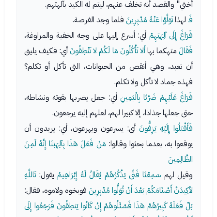
أختي" والقصد أنه تخلف عنهم، ليتم له الكيد بآلهتهم.
فَـ
لهذا
تَوَلَّوْا عَنْهُ مُدْبِرِينَ
فلما وجد الفرصة.
فَرَاغَ إِلَى آلِهَتِهِمْ
أي: أسرع إليها على وجه الخفية والمراوغة،
فَقَالَ
متهكما بها
أَلا تَأْكُلُونَ مَا لَكُمْ لا تَنْطِقُونَ
أي: فكيف يليق
أن تعبد، وهي أنقص من الحيوانات، التي تأكل أو تكلم؟
فهذه جماد لا تأكل ولا تكلم.
فَرَاغَ عَلَيْهِمْ ضَرْبًا بِالْيَمِينِ
أي: جعل يضربها بقوته ونشاطه،
حتى جعلها جذاذا، إلا كبيرا لهم، لعلهم إليه يرجعون.
فَأَقْبَلُوا إِلَيْهِ يَزِفُّونَ
أي: يسرعون ويهرعون، أي: يريدون أن
يوقعوا به، بعدما بحثوا وقالوا:
مَنْ فَعَلَ هَذَا بِآلِهَتِنَا إِنَّهُ لَمِنَ
الظَّالِمِينَ
وقيل لهم
سَمِعْنَا فَتًى يَذْكُرُهُمْ يُقَالُ لَهُ إِبْرَاهِيمُ
يقول:
تَاللَّهِ
لأكِيدَنَّ أَصْنَامَكُمْ بَعْدَ أَنْ تُوَلُّوا مُدْبِرِينَ
فوبخوه ولاموه، فقال:
بَلْ فَعَلَهُ كَبِيرُهُمْ هَذَا فَسْئَلُوهُمْ إِنْ كَانُوا يَنطِقُونَ فَرَجَعُوا إِلَى