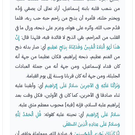
من شعب قلبه بابنه إسماعيل، أراد تعالى أن يصفي وُدَّه
ويختبر خلته، فأمره أن يذبح من زاحم حبه حب ربه، فلما
قدّم حب الله، وآثره على هواه، وعزم على ذبحه، وزال ما في
القلب من المزاحم، بقي الذبح لا فائدة فيه، فلهذا قال:
إِنَّ
هَذَا لَهُوَ الْبَلاءُ الْمُبِينُ وَفَدَيْنَاهُ بِذِبْحٍ عَظِيمٍ
أي: صار بدله ذبح
من الغنم عظيم، ذبحه إبراهيم، فكان عظيما من جهة أنه
كان فداء لإسماعيل، ومن جهة أنه من جملة العبادات
الجليلة، ومن جهة أنه كان قربانا وسنة إلى يوم القيامة.
وَتَرَكْنَا عَلَيْهِ فِي الآخِرِينَ سَلامٌ عَلَى إِبْرَاهِيمَ
أي: وأبقينا عليه
ثناء صادقا في الآخرين، كما كان في الأولين، فكل وقت بعد
إبراهيم عليه السلام، فإنه [فيه] محبوب معظم مثني عليه.
سَلامٌ عَلَى إِبْرَاهِيمَ
أي: تحيته عليه كقوله:
قُلِ الْحَمْدُ لِلَّهِ
وَسَلامٌ عَلَى عِبَادِهِ الَّذِينَ اصْطَفَى
إِنَّا كَذَلِكَ نَجْزِي الْمُحْسِنِينَ
في عبادة الله، ومعاملة خلقه، أن