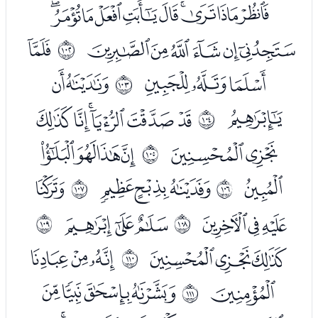
ﰅﰆﰇﰈﰉﰊﰋﰌﰍﰎ
ﰏﰐﰑﰒﰓﰔ
ﭑ
ﱥ
ﭒﭓﭔ
ﭖﭗ
ﱦ
ﭘ
ﭚﭛﭜﭝﭞﭟ
ﱧ
ﭠﭡ
ﭣﭤﭥﭦ
ﱨ
ﭧ
ﭩﭪﭫ
ﭭ
ﱩ
ﱪ
ﭮﭯﭰ
ﭲﭳﭴ
ﱫ
ﱬ
ﭶﭷﭸ
ﭺﭻﭼ
ﱭ
ﭽ
ﭿﮀﮁﮂ
ﱮ