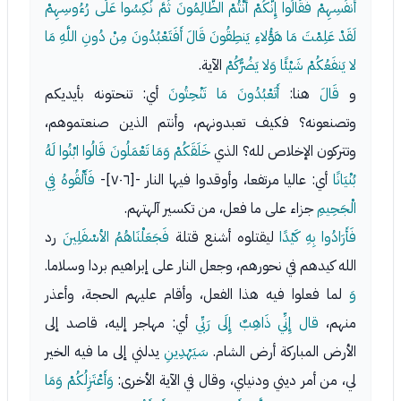
أَنفُسِهِمْ فَقَالُوا إِنَّكُمْ أَنْتُمْ الظَّالِمُونَ ثُمَّ نُكِسُوا عَلَى رُءُوسِهِمْ
لَقَدْ عَلِمْتَ مَا هَؤُلاءِ يَنطِقُونَ قَالَ أَفَتَعْبُدُونَ مِنْ دُونِ اللَّهِ مَا
لا يَنفَعُكُمْ شَيْئًا وَلا يَضُرُّكُمْ
الآية.
و
قَالَ
هنا:
أَتَعْبُدُونَ مَا تَنْحِتُونَ
أي: تنحتونه بأيديكم
وتصنعونه؟ فكيف تعبدونهم، وأنتم الذين صنعتموهم،
وتتركون الإخلاص لله؟ الذي
خَلَقَكُمْ وَمَا تَعْمَلُونَ قَالُوا ابْنُوا لَهُ
بُنْيَانًا
أي: عاليا مرتفعا، وأوقدوا فيها النار -[٧٠٦]-
فَأَلْقُوهُ فِي
الْجَحِيمِ
جزاء على ما فعل، من تكسير آلهتهم.
فَأَرَادُوا بِهِ كَيْدًا
ليقتلوه أشنع قتلة
فَجَعَلْنَاهُمُ الأسْفَلِينَ
رد
الله كيدهم في نحورهم، وجعل النار على إبراهيم بردا وسلاما.
وَ
لما فعلوا فيه هذا الفعل، وأقام عليهم الحجة، وأعذر
منهم،
قال إِنِّي ذَاهِبٌ إِلَى رَبِّي
أي: مهاجر إليه، قاصد إلى
الأرض المباركة أرض الشام.
سَيَهْدِينِ
يدلني إلى ما فيه الخير
لي، من أمر ديني ودنياي، وقال في الآية الأخرى:
وَأَعْتَزِلُكُمْ وَمَا