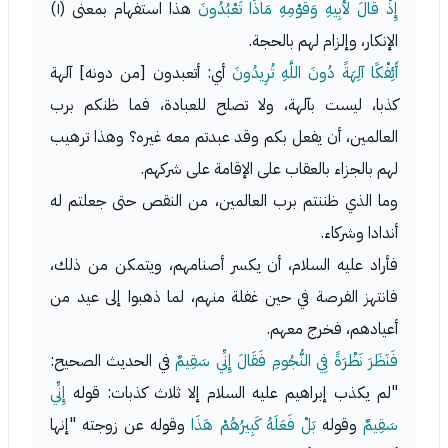
إِذْ قَالَ لأبِيهِ وَقَوْمِهِ مَاذَا تَعْبُدُونَ
هذا استفهام بمعنى (١)
الإنكار، وإلزام لهم بالحجة.
أَئِفْكًا آلِهَةً دُونَ اللَّهِ تُرِيدُونَ
أي: أتعبدون [من دونه] آلهة
كذبا، ليست بآلهة، ولا تصلح للعبادة، فما ظنكم برب
العالمين، أن يفعل بكم وقد عبدتم معه غيره؟ وهذا ترهيب
لهم بالجزاء بالعقاب على الإقامة على شركهم.
وما الذي ظننتم برب العالمين، من النقص حتى جعلتم له
أندادا وشركاء.
فأراد عليه السلام، أن يكسر أصنامهم، ويتمكن من ذلك،
فانتهز الفرصة في حين غفلة منهم، لما ذهبوا إلى عيد من
أعيادهم، فخرج معهم.
فَنَظَرَ نَظْرَةً فِي النُّجُومِ فَقَالَ إِنِّي سَقِيمٌ
في الحديث الصحيح:
"لم يكذب إبراهيم عليه السلام إلا ثلاث كذبات: قوله
إِنِّي
سَقِيمٌ
وقوله
بَلْ فَعَلَهُ كَبِيرُهُمْ هَذَا
وقوله عن زوجته "إنها