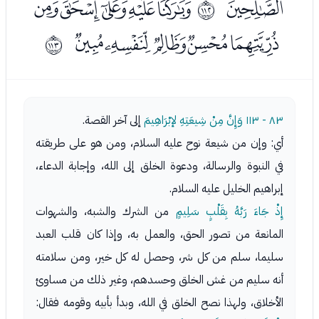
ﮃ
ﮅﮆﮇﮈﮉﮊ
ﱯ
ﮋﮌﮍﮎﮏ
ﱰ
٨٣ - ١١٣
وَإِنَّ مِنْ شِيعَتِهِ لإبْرَاهِيمَ
إلى آخر القصة.
أي: وإن من شيعة نوح عليه السلام، ومن هو على طريقته
في النبوة والرسالة، ودعوة الخلق إلى الله، وإجابة الدعاء،
إبراهيم الخليل عليه السلام.
إِذْ جَاءَ رَبَّهُ بِقَلْبٍ سَلِيمٍ
من الشرك والشبه، والشهوات
المانعة من تصور الحق، والعمل به، وإذا كان قلب العبد
سليما، سلم من كل شر، وحصل له كل خير، ومن سلامته
أنه سليم من غش الخلق وحسدهم، وغير ذلك من مساوئ
الأخلاق، ولهذا نصح الخلق في الله، وبدأ بأبيه وقومه فقال: