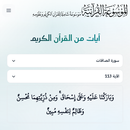
فتح ال
آيات من القرآن الكريم
سورة الصافات
الآية 113
وَبَارَكْنَا عَلَيْهِ وَعَلَىٰ إِسْحَاقَ ۚ وَمِنْ ذُرِّيَّتِهِمَا مُحْسِنٌ
وَظَالِمٌ لِنَفْسِهِ مُبِينٌ