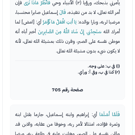
يأمرني بذبحك، ورؤيا (٢) الأنبياء وحي
فَانْظُرْ مَاذَا تَرَى
فإن
أمر الله تعالى، لا بد من تنفيذه،
قَالَ
إسماعيل صابرا محتسبا،
مرضيا لربه، وبارا بوالده:
يَا أَبَتِ افْعَلْ مَا تُؤْمَرُ
أي: [امض] لما
أمرك الله
سَتَجِدُنِي إِنْ شَاءَ اللَّهُ مِنَ الصَّابِرِينَ
أخبر أباه أنه
موطن نفسه على الصبر، وقرن ذلك بمشيئة الله تعالى، لأنه
لا يكون شيء بدون مشيئة الله تعالى.
(١) في ب: على وجه.
(٢) كذا في ب، وفي أ: ورأي.
صفحة رقم 705
فَلَمَّا أَسْلَمَا
أي: إبراهيم وابنه إسماعيل، جازما بقتل ابنه
وثمرة فؤاده، امتثالا لأمر ربه، وخوفا من عقابه، والابن قد
وطَّن نفسه على الصبر، وهانت عليه في طاعة ربه، ورضا