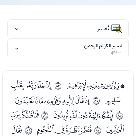
التَّفسير
تيسير الكريم الرحمن
السعدي
ﭯﭰﭱﭲﭳ
ﭵﭶﭷﭸ
ﱒ
ﭹ
ﭻﭼﭽﭾﭿﮀ
ﱓ
ﮂﮃﮄﮅﮆ
ﮈﮉﮊ
ﱔ
ﱕ
ﮋ
ﮍﮎﮏﮐ
ﮒ
ﱖ
ﱗ