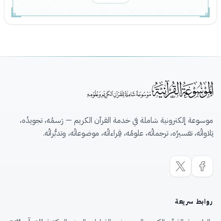
موسوعة إلكترونية شاملة في خدمة القرآن الكريم — رَسمُه، تجويدُه،
تِلاواتُه، تفسيرُه، ترجماتُه، علومُه، قِراءاتُه، موضوعاتُه، وتدبُّراتُه.
روابط سريعة