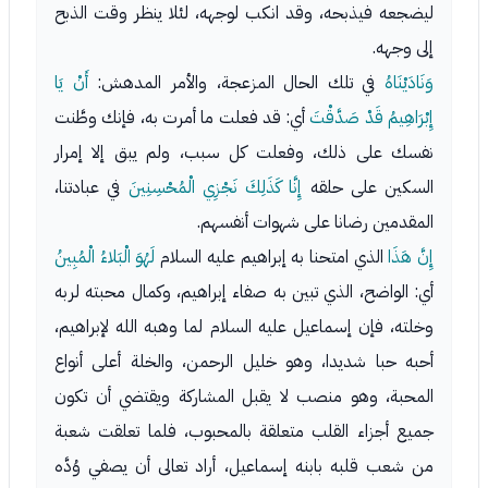
ليضجعه فيذبحه، وقد انكب لوجهه، لئلا ينظر وقت الذبح
إلى وجهه.
وَنَادَيْنَاهُ
في تلك الحال المزعجة، والأمر المدهش:
أَنْ يَا
إِبْرَاهِيمُ قَدْ صَدَّقْتَ
أي: قد فعلت ما أمرت به، فإنك وطَّنت
نفسك على ذلك، وفعلت كل سبب، ولم يبق إلا إمرار
السكين على حلقه
إِنَّا كَذَلِكَ نَجْزِي الْمُحْسِنِينَ
في عبادتنا،
المقدمين رضانا على شهوات أنفسهم.
إِنَّ هَذَا
الذي امتحنا به إبراهيم عليه السلام
لَهُوَ الْبَلاءُ الْمُبِينُ
أي: الواضح، الذي تبين به صفاء إبراهيم، وكمال محبته لربه
وخلته، فإن إسماعيل عليه السلام لما وهبه الله لإبراهيم،
أحبه حبا شديدا، وهو خليل الرحمن، والخلة أعلى أنواع
المحبة، وهو منصب لا يقبل المشاركة ويقتضي أن تكون
جميع أجزاء القلب متعلقة بالمحبوب، فلما تعلقت شعبة
من شعب قلبه بابنه إسماعيل، أراد تعالى أن يصفي وُدَّه