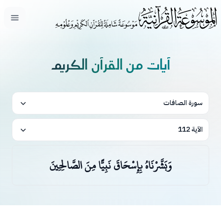
فتح ال
آيات من القرآن الكريم
سورة الصافات
الآية 112
وَبَشَّرْنَاهُ بِإِسْحَاقَ نَبِيًّا مِنَ الصَّالِحِينَ