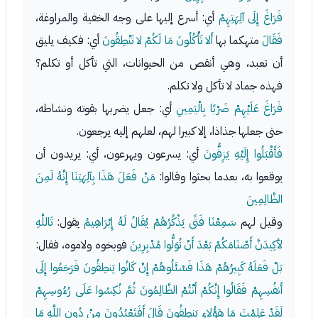
فَرَاغَ إِلَى آلِهَتِهِمْ
أي: أسرع إليها على وجه الخفية والمراوغة،
فَقَالَ
متهكما بها
أَلا تَأْكُلُونَ مَا لَكُمْ لا تَنْطِقُونَ
أي: فكيف يليق
أن تعبد، وهي أنقص من الحيوانات، التي تأكل أو تكلم؟
فهذه جماد لا تأكل ولا تكلم.
فَرَاغَ عَلَيْهِمْ ضَرْبًا بِالْيَمِينِ
أي: جعل يضربها بقوته ونشاطه،
حتى جعلها جذاذا، إلا كبيرا لهم، لعلهم إليه يرجعون.
فَأَقْبَلُوا إِلَيْهِ يَزِفُّونَ
أي: يسرعون ويهرعون، أي: يريدون أن
يوقعوا به، بعدما بحثوا وقالوا:
مَنْ فَعَلَ هَذَا بِآلِهَتِنَا إِنَّهُ لَمِنَ
الظَّالِمِينَ
وقيل لهم
سَمِعْنَا فَتًى يَذْكُرُهُمْ يُقَالُ لَهُ إِبْرَاهِيمُ
يقول:
تَاللَّهِ
لأكِيدَنَّ أَصْنَامَكُمْ بَعْدَ أَنْ تُوَلُّوا مُدْبِرِينَ
فوبخوه ولاموه، فقال:
بَلْ فَعَلَهُ كَبِيرُهُمْ هَذَا فَسْئَلُوهُمْ إِنْ كَانُوا يَنطِقُونَ فَرَجَعُوا إِلَى
أَنفُسِهِمْ فَقَالُوا إِنَّكُمْ أَنْتُمْ الظَّالِمُونَ ثُمَّ نُكِسُوا عَلَى رُءُوسِهِمْ
لَقَدْ عَلِمْتَ مَا هَؤُلاءِ يَنطِقُونَ قَالَ أَفَتَعْبُدُونَ مِنْ دُونِ اللَّهِ مَا