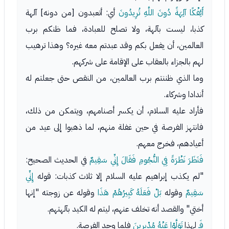
أَئِفْكًا آلِهَةً دُونَ اللَّهِ تُرِيدُونَ
أي: أتعبدون [من دونه] آلهة
كذبا، ليست بآلهة، ولا تصلح للعبادة، فما ظنكم برب
العالمين، أن يفعل بكم وقد عبدتم معه غيره؟ وهذا ترهيب
لهم بالجزاء بالعقاب على الإقامة على شركهم.
وما الذي ظننتم برب العالمين، من النقص حتى جعلتم له
أندادا وشركاء.
فأراد عليه السلام، أن يكسر أصنامهم، ويتمكن من ذلك،
فانتهز الفرصة في حين غفلة منهم، لما ذهبوا إلى عيد من
أعيادهم، فخرج معهم.
فَنَظَرَ نَظْرَةً فِي النُّجُومِ فَقَالَ إِنِّي سَقِيمٌ
في الحديث الصحيح:
"لم يكذب إبراهيم عليه السلام إلا ثلاث كذبات: قوله
إِنِّي
سَقِيمٌ
وقوله
بَلْ فَعَلَهُ كَبِيرُهُمْ هَذَا
وقوله عن زوجته "إنها
أختي" والقصد أنه تخلف عنهم، ليتم له الكيد بآلهتهم.
فَـ
لهذا
تَوَلَّوْا عَنْهُ مُدْبِرِينَ
فلما وجد الفرصة.