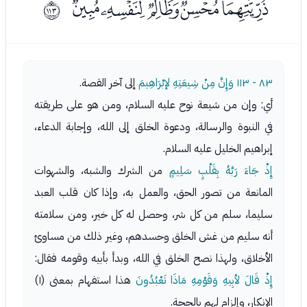
ﮋﮌﮍﮎﮏ
ﱰ
٨٣ - ١١٣
وَإِنَّ مِنْ شِيعَتِهِ لإبْرَاهِيمَ
إلى آخر القصة.
أي: وإن من شيعة نوح عليه السلام، ومن هو على طريقته
في النبوة والرسالة، ودعوة الخلق إلى الله، وإجابة الدعاء،
إبراهيم الخليل عليه السلام.
إِذْ جَاءَ رَبَّهُ بِقَلْبٍ سَلِيمٍ
من الشرك والشبه، والشهوات
المانعة من تصور الحق، والعمل به، وإذا كان قلب العبد
سليما، سلم من كل شر، وحصل له كل خير، ومن سلامته
أنه سليم من غش الخلق وحسدهم، وغير ذلك من مساوئ
الأخلاق، ولهذا نصح الخلق في الله، وبدأ بأبيه وقومه فقال:
إِذْ قَالَ لأبِيهِ وَقَوْمِهِ مَاذَا تَعْبُدُونَ
هذا استفهام بمعنى (١)
الإنكار، وإلزام لهم بالحجة.