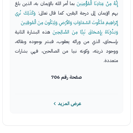
إِنَّهُ مِنْ عِبَادِنَا الْمُؤْمِنِينَ
بما أمر الله بالإيمان به، الذين بلغ
بهم الإيمان إلى درجة اليقين، كما قال تعالى:
وَكَذَلِكَ نُرِي
إِبْرَاهِيمَ مَلَكُوتَ السَّمَاوَاتِ وَالأرْضِ وَلِيَكُونَ مِنَ الْمُوقِنِينَ
وَبَشَّرْنَاهُ بِإِسْحَاقَ نَبِيًّا مِنَ الصَّالِحِينَ
هذه البشارة الثانية
بإسحاق، الذي من ورائه يعقوب، فبشر بوجوده وبقائه،
ووجود ذريته، وكونه نبيا من الصالحين، فهي بشارات
متعددة.
صفحة رقم 706
عرض المزيد