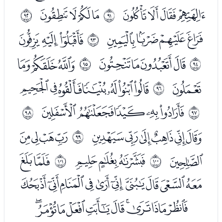
ﮜﮝﮞﮟ
ﮡﮢﮣﮤ
ﱚ
ﱛ
ﮦﮧﮨﮩ
ﮫﮬﮭ
ﱜ
ﮯﮰﮱﯓ
ﯕﯖﯗ
ﱝ
ﱞ
ﯘ
ﯚﯛﯜﯝﯞﯟﯠ
ﱟ
ﯢﯣﯤﯥﯦ
ﱠ
ﱡ
ﯨﯩﯪﯫﯬﯭ
ﯯﯰﯱﯲ
ﱢ
ﯳ
ﯵﯶﯷ
ﯹﯺ
ﱣ
ﱤ
ﯻﯼﯽﯾﯿﰀﰁﰂﰃﰄ
ﰅﰆﰇﰈﰉﰊﰋﰌﰍﰎ