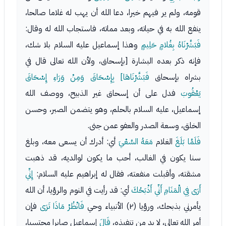
قومه، ولم ير فيهم خيرا، دعا الله أن يهب له غلاما صالحا،
ينفع الله به في حياته، وبعد مماته، فاستجاب الله له وقال:
فَبَشَّرْنَاهُ بِغُلامٍ حَلِيمٍ
وهذا إسماعيل عليه السلام بلا شك،
فإنه ذكر بعده البشارة [بإسحاق، ولأن الله تعالى قال في
بشراه بإسحاق
فَبَشَّرْنَاهَا] بِإِسْحَاقَ وَمِنْ وَرَاءِ إِسْحَاقَ
يَعْقُوبَ
فدل على أن إسحاق غير الذبيح، ووصف الله
إسماعيل، عليه السلام بالحلم، وهو يتضمن الصبر، وحسن
الخلق، وسعة الصدر والعفو عمن جنى.
فَلَمَّا بَلَغَ
الغلام
مَعَهُ السَّعْيَ
أي: أدرك أن يسعى معه، وبلغ
سنا يكون في الغالب، أحب ما يكون لوالديه، قد ذهبت
مشقته، وأقبلت منفعته، فقال له إبراهيم عليه السلام:
إِنِّي
أَرَى فِي الْمَنَامِ أَنِّي أَذْبَحُكَ
أي: قد رأيت في النوم والرؤيا، أن الله
يأمرني بذبحك، ورؤيا (٢) الأنبياء وحي
فَانْظُرْ مَاذَا تَرَى
فإن
أمر الله تعالى، لا بد من تنفيذه،
قَالَ
إسماعيل صابرا محتسبا،