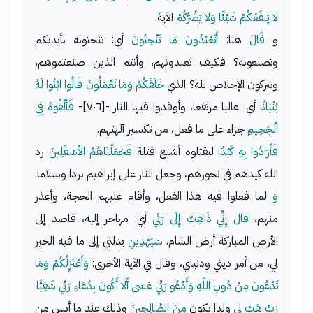
لا يَنفَعُكُمْ شَيْئًا وَلا يَضُرُّكُمْ
الآية.
و
قَالَ
هنا:
أَتَعْبُدُونَ مَا تَنْحِتُونَ
أي: تنحتونه بأيديكم
وتصنعونه؟ فكيف تعبدونهم، وأنتم الذين صنعتموهم،
وتتركون الإخلاص لله؟ الذي
خَلَقَكُمْ وَمَا تَعْمَلُونَ قَالُوا ابْنُوا لَهُ
بُنْيَانًا
أي: عاليا مرتفعا، وأوقدوا فيها النار -[٧٠٦]-
فَأَلْقُوهُ فِي
الْجَحِيمِ
جزاء على ما فعل، من تكسير آلهتهم.
فَأَرَادُوا بِهِ كَيْدًا
ليقتلوه أشنع قتلة
فَجَعَلْنَاهُمُ الأسْفَلِينَ
رد
الله كيدهم في نحورهم، وجعل النار على إبراهيم بردا وسلاما.
وَ
لما فعلوا فيه هذا الفعل، وأقام عليهم الحجة، وأعذر
منهم،
قال إِنِّي ذَاهِبٌ إِلَى رَبِّي
أي: مهاجر إليه، قاصد إلى
الأرض المباركة أرض الشام.
سَيَهْدِينِ
يدلني إلى ما فيه الخير
لي، من أمر ديني ودنياي، وقال في الآية الأخرى:
وَأَعْتَزِلُكُمْ وَمَا
تَدْعُونَ مِنْ دُونِ اللَّهِ وَأَدْعُو رَبِّي عَسَى أَلا أَكُونَ بِدُعَاءِ رَبِّي شَقِيًّا
رَبِّ هَبْ لِي
ولدا يكون
مِنَ الصَّالِحِينَ
وذلك عند ما أيس من