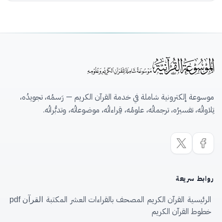
موسوعة إلكترونية شاملة في خدمة القرآن الكريم — رَسمُه، تجويدُه،
تِلاواتُه، تفسيرُه، ترجماتُه، علومُه، قِراءاتُه، موضوعاتُه، وتدبُّراتُه.
روابط سريعة
الرئيسية
القرآن الكريم
المصحف بالقراءات العشر
المكتبة
القرآن pdf
خطوط القرآن الكريم