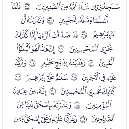
ﰏﰐﰑﰒﰓﰔ
ﭑ
ﱥ
ﭒﭓﭔ
ﭖﭗ
ﱦ
ﭘ
ﭚﭛﭜﭝﭞﭟ
ﱧ
ﭠﭡ
ﭣﭤﭥﭦ
ﱨ
ﭧ
ﭩﭪﭫ
ﭭ
ﱩ
ﱪ
ﭮﭯﭰ
ﭲﭳﭴ
ﱫ
ﱬ
ﭶﭷﭸ
ﭺﭻﭼ
ﱭ
ﭽ
ﭿﮀﮁﮂ
ﱮ
ﮃ
ﮅﮆﮇﮈﮉﮊ
ﱯ