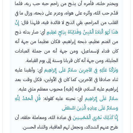
ويختبر خلته، فأمره أن يذبح من زاحم حبه حب ربه، فلما
قدّم حب الله، وآثره على هواه، وعزم على ذبحه، وزال ما في
القلب من المزاحم، بقي الذبح لا فائدة فيه، فلهذا قال:
إِنَّ
هَذَا لَهُوَ الْبَلاءُ الْمُبِينُ وَفَدَيْنَاهُ بِذِبْحٍ عَظِيمٍ
أي: صار بدله ذبح
من الغنم عظيم، ذبحه إبراهيم، فكان عظيما من جهة أنه
كان فداء لإسماعيل، ومن جهة أنه من جملة العبادات
الجليلة، ومن جهة أنه كان قربانا وسنة إلى يوم القيامة.
وَتَرَكْنَا عَلَيْهِ فِي الآخِرِينَ سَلامٌ عَلَى إِبْرَاهِيمَ
أي: وأبقينا عليه
ثناء صادقا في الآخرين، كما كان في الأولين، فكل وقت بعد
إبراهيم عليه السلام، فإنه [فيه] محبوب معظم مثني عليه.
سَلامٌ عَلَى إِبْرَاهِيمَ
أي: تحيته عليه كقوله:
قُلِ الْحَمْدُ لِلَّهِ
وَسَلامٌ عَلَى عِبَادِهِ الَّذِينَ اصْطَفَى
إِنَّا كَذَلِكَ نَجْزِي الْمُحْسِنِينَ
في عبادة الله، ومعاملة خلقه، أن
نفرج عنهم الشدائد، ونجعل لهم العاقبة، والثناء الحسن.