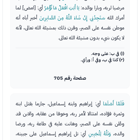
مرضيا لربه، وبارا بوالده:
يَا أَبَتِ افْعَلْ مَا تُؤْمَرُ
أي: [امض] لما
أمرك الله
سَتَجِدُنِي إِنْ شَاءَ اللَّهُ مِنَ الصَّابِرِينَ
أخبر أباه أنه
موطن نفسه على الصبر، وقرن ذلك بمشيئة الله تعالى، لأنه
لا يكون شيء بدون مشيئة الله تعالى.
(١) في ب: على وجه.
(٢) كذا في ب، وفي أ: ورأي.
صفحة رقم 705
فَلَمَّا أَسْلَمَا
أي: إبراهيم وابنه إسماعيل، جازما بقتل ابنه
وثمرة فؤاده، امتثالا لأمر ربه، وخوفا من عقابه، والابن قد
وطَّن نفسه على الصبر، وهانت عليه في طاعة ربه، ورضا
والده،
وَتَلَّهُ لِلْجَبِينِ
أي: تل إبراهيم إسماعيل على جبينه،