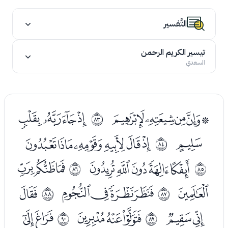
التَّفسير
تيسير الكريم الرحمن
السعدي
ﭯﭰﭱﭲﭳ
ﭵﭶﭷﭸ
ﱒ
ﭹ
ﭻﭼﭽﭾﭿﮀ
ﱓ
ﮂﮃﮄﮅﮆ
ﮈﮉﮊ
ﱔ
ﱕ
ﮋ
ﮍﮎﮏﮐ
ﮒ
ﱖ
ﱗ
ﮓﮔ
ﮖﮗﮘ
ﮚﮛ
ﱘ
ﱙ