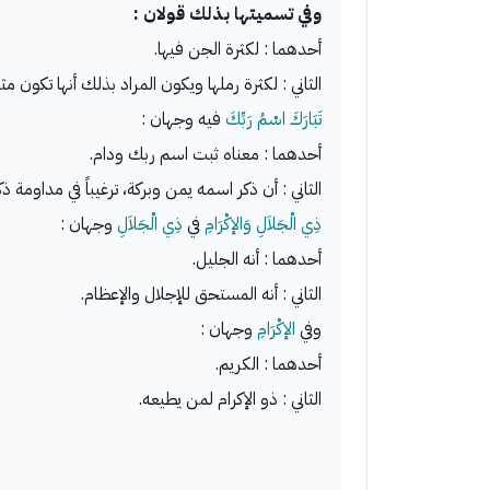
وفي تسميتها بذلك قولان :
أحدهما : لكثرة الجن فيها.
الثاني : لكثرة رملها ويكون المراد بذلك أنها تكون 
تَبَارَكَ اسْمُ رَبِّكَ
فيه وجهان :
أحدهما : معناه ثبت اسم ربك ودام.
الثاني : أن ذكر اسمه يمن وبركة، ترغيباً في مداومة ذك
ذِي الْجَلاَلِ وَالإكْرَامِ
في
ذِي الْجَلاَلِ
وجهان :
أحدهما : أنه الجليل.
الثاني : أنه المستحق للإجلال والإعظام.
وفي
الإكْرَامِ
وجهان :
أحدهما : الكريم.
الثاني : ذو الإكرام لمن يطيعه.