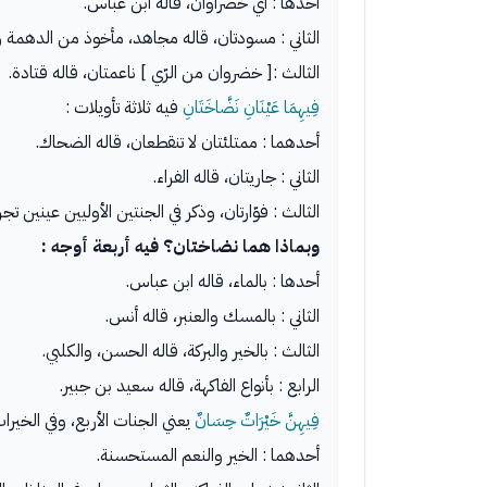
أحدها : أي خضراوان، قاله ابن عباس.
الثاني : مسودتان، قاله مجاهد، مأخوذ من الدهمة
الثالث :[ خضروان من الرّي ] ناعمتان، قاله قتادة.
فِيهِمَا عَيْنَانِ نَضَّاخَتَانِ
فيه ثلاثة تأويلات :
أحدهما : ممتلئتان لا تنقطعان، قاله الضحاك.
الثاني : جاريتان، قاله الفراء.
الثالث : فوّارتان، وذكر في الجنتين الأوليين عينين 
وبماذا هما نضاختان؟ فيه أربعة أوجه :
أحدها : بالماء، قاله ابن عباس.
الثاني : بالمسك والعنبر، قاله أنس.
الثالث : بالخير والبركة، قاله الحسن، والكلبي.
الرابع : بأنواع الفاكهة، قاله سعيد بن جبير.
فِيهِنَّ خَيْرَاتٌ حِسَانٌ
يعني الجنات الأربع، وفي الخيرا
أحدهما : الخير والنعم المستحسنة.