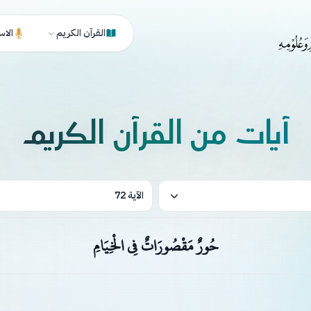
القرآن الكريم
الاس
آيات من القرآن الكريم
الآية 72
حُورٌ مَقْصُورَاتٌ فِي الْخِيَامِ