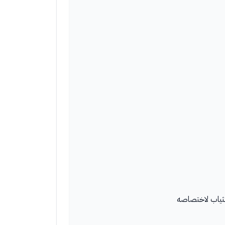
لثياب لاختصاصه