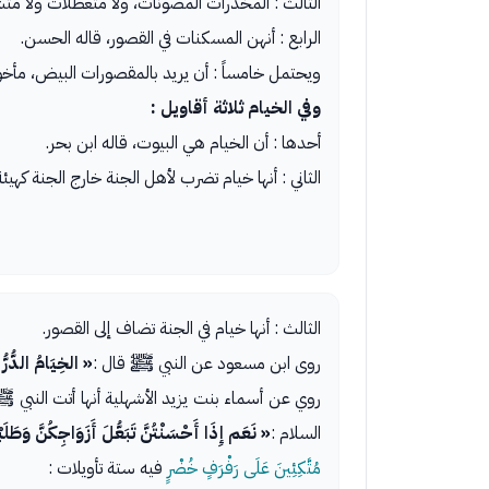
الثالث : المخدرات المصونات، ولا متعطلات ولا متشوّ
الرابع : أنهن المسكنات في القصور، قاله الحسن.
ويحتمل خامساً : أن يريد بالمقصورات البيض، مأخو
وفي الخيام ثلاثة أقاويل :
أحدها : أن الخيام هي البيوت، قاله ابن بحر.
الثاني : أنها خيام تضرب لأهل الجنة خارج الجنة كهيئ
الثالث : أنها خيام في الجنة تضاف إلى القصور.
روى ابن مسعود عن النبي ﷺ قال :
« الخِيَامُ الدُّرّ
روي عن أسماء بنت يزيد الأشهلية أنها أتت النبي 
السلام :
« نَعَم إِذَا أَحْسَنْتُنَّ تَبَعُّلَ أَزَوَاجِكُنَّ وَطَل
مُتَّكِئِينَ عَلَى رَفْرَفٍ خُضْرٍ
فيه ستة تأويلات :