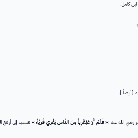
بن كامل.
.
 [ أيضاً ].
 رضي الله عنه :
« فَلَمْ أَرَ عَبْقَرِياً مِنَ النَّاسِ يَفْري فَرِيَّةُ »
فنسبه إلى أرفع ا