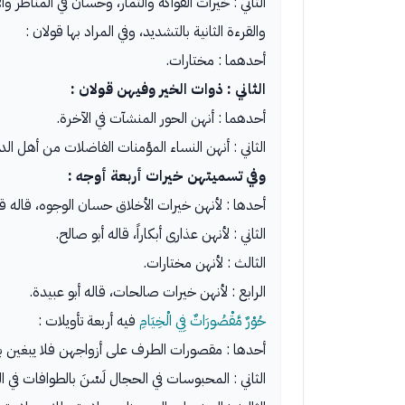
الثاني : خيرات الفواكه والثمار، وحسان في المناظر وال
والقرءة الثانية بالتشديد، وفي المراد بها قولان :
أحدهما : مختارات.
الثاني : ذوات الخير وفيهن قولان :
أحدهما : أنهن الحور المنشآت في الآخرة.
الثاني : أنهن النساء المؤمنات الفاضلات من أهل الدني
وفي تسميتهن خيرات أربعة أوجه :
أحدها : لأنهن خيرات الأخلاق حسان الوجوه، قاله قت
الثاني : لأنهن عذارى أبكاراً، قاله أبو صالح.
الثالث : لأنهن مختارات.
الرابع : لأنهن خيرات صالحات، قاله أبو عبيدة.
حُوْرٌ مَّقْصُورَاتٌ فِي الْخِيَامِ
فيه أربعة تأويلات :
أحدها : مقصورات الطرف على أزواجهن فلا يبغين بهم 
الثاني : المحبوسات في الحجال لَسْنَ بالطوافات في 