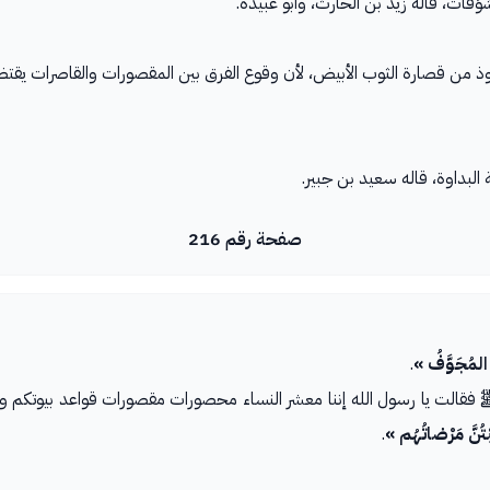
ِفات، قاله زيد بن الحارث، وأبو عبيدة.
ذ من قصارة الثوب الأبيض، لأن وقوع الفرق بين المقصورات والقاصرات يقتضي 
ة البداوة، قاله سعيد بن جبير.
صفحة رقم 216
ُ المُجَوَّفُ »
.
ﷺ فقالت يا رسول الله إننا معشر النساء محصورات مقصورات قواعد بيوتكم وح
َبْتُنَّ مَرْضاتُهُم »
.