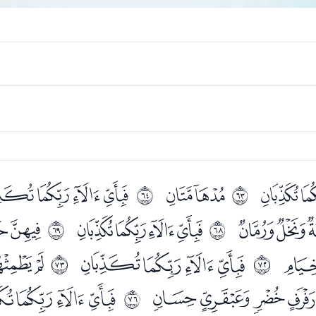
ﯪ
ﯬ
ﯮﯯﯰﯱ
ﰾ
ﰿ
ﯾﯿ
ﰁﰂﰃﰄ
ﭑﭒ
ﱃ
ﱄ
ﭟﭠﭡﭢ
ﭤﭥ
ﱇ
ﱈ
ﭲﭳﭴﭵ
ﭷﭸﭹ
ﱋ