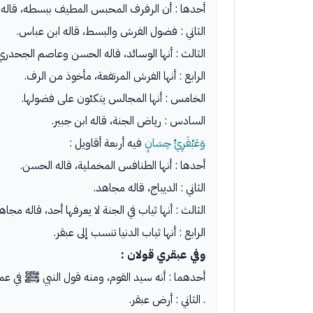
أحدها : أن الرفرف المحبس المطيف ببسطه، قاله ا
الثاني : فضول الفرش والبسط، قاله ابن عباس.
الثالث : أنها الوسائد، قاله الحسن وعاصم الجحدري
الرابع : أنها الفرش المرتفعة، مأخوذ من الرف.
الخامس : أنها المجالس يتكئون على فضولها.
السادس : رياض الجنة، قاله ابن جبير.
وَعَبْقَرِيٍّ حِسَانٍ
فيه أربعة أقاويل :
أحدها : أنها الطنافس المخملية، قاله الحسن.
الثاني : الديباج، قاله مجاهد.
الثالث : أنها ثياب في الجنة لا يعرفها أحد، قاله مجاهد
الرابع : أنها ثياب الدنيا تنسب إلى عبقر.
وفي عبقري قولان :
أحدهما : أنه سيد القوم، ومنه قول النبي ﷺ في عمر
. الثاني : أرض عبقر.