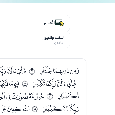
التَّفسير
النكت والعيون
الماوردي
ﯣﯤﯥ
ﯧﯨﯩ
ﰽ
ﯷﯸﯹﯺ
ﯼﯽ
ﱂ
ﭘ
ﭚﭛﭜﭝ
ﱆ
ﭭﭮ
ﭰﭱ
ﱊ