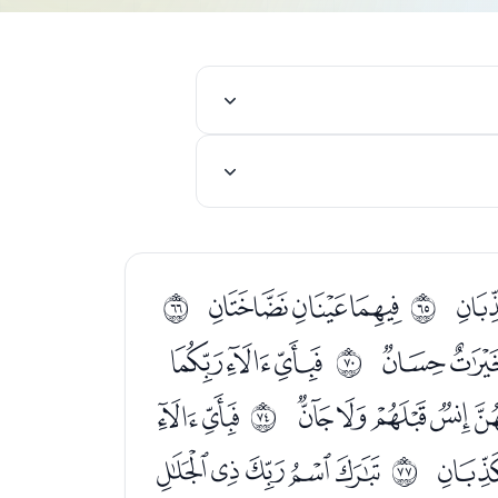
ﯳﯴﯵ
ﱀ
ﱁ
ﭓ
ﭕﭖﭗ
ﱅ
ﭦﭧﭨﭩ
ﭫﭬ
ﱉ
ﭺ
ﭼﭽﭾﭿﮀ
ﱌ