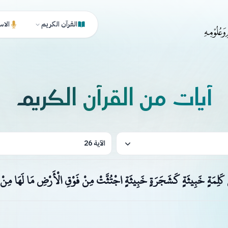
القرآن الكريم
الاس
آيات من القرآن الكريم
الآية 26
ُ كَلِمَةٍ خَبِيثَةٍ كَشَجَرَةٍ خَبِيثَةٍ اجْتُثَّتْ مِنْ فَوْقِ الْأَرْضِ مَا لَهَا مِنْ ق