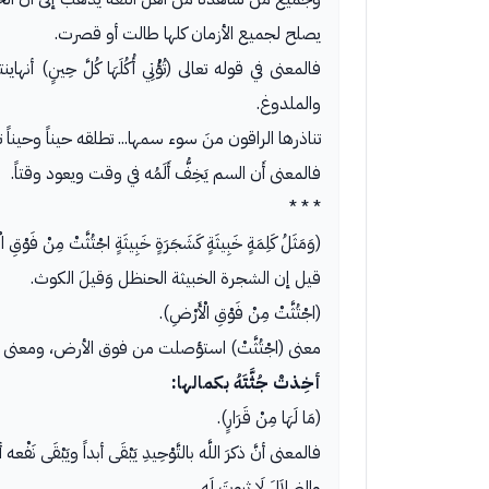
يصلح لجميع الأزمان كلها طالت أو قصرت.
فالمعنى في قوله تعالى (تُؤْتِي أُكُلَهَا كُلَّ حِينٍ
والملدوغ.
تناذرها الراقون منَ سوء سمها... تطلقه حيناً وحيناً تر
فالمعنى أَن السم يَخِفُّ أَلَمُه في وقت ويعود وقتاً.
* * *
(وَمَثَلُ كَلِمَةٍ خَبِيثَةٍ كَشَجَرَةٍ خَبِيثَةٍ اجْتُثَّتْ مِنْ فَوْقِ الْأ
قيل إن الشجرة الخبيثة الحنظل وَقيلَ الكوث.
(اجْتُثَّتْ مِنْ فَوْقِ الْأَرْضِ).
معنى (اجْتُثَّتْ) استؤصلت من فوق الأرض، ومعنى اجْتُ
أخِذتْ جُثَّتَهُ بكمالها:
(مَا لَهَا مِنْ قَرَارٍ).
فالمعنى أنَّ ذكرَ اللَّه بالتَّوْحِيدِ يَبْقَى أبداً ويَبْقَى نَفْعه 
والضلاَلَ لَا ثبوتَ لَه.