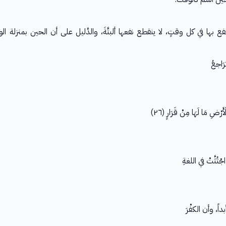
) أنهاينتفع بها في كل وقتٍ، لا ينقطع نفعها ألبتَّةَ، والدَّليل على أن الحين بمنز
َاجعُ
َرْضِ مَا لَهَا مِنْ قَرَارٍ (٢٦)
ثَّتْ في اللغةِ
أبداً، وأن الكفْرَ