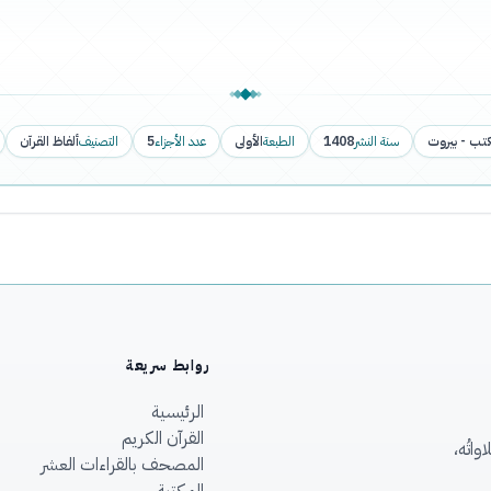
كتب - بيروت
سنة النشر
1408
الطبعة
الأولى
عدد الأجزاء
5
التصنيف
ألفاظ القرآن
روابط سريعة
الرئيسية
القرآن الكريم
اتُه،
المصحف بالقراءات العشر