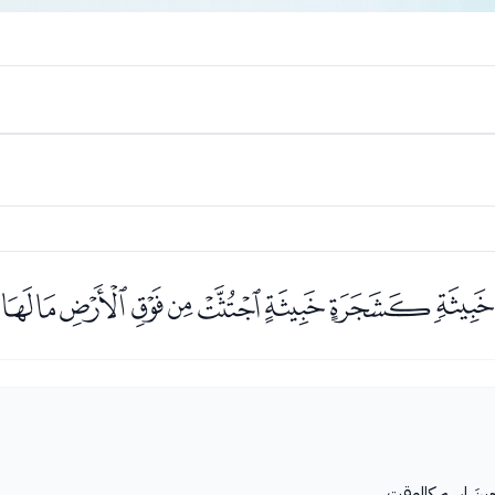
ﭢﭣﭤﭥﭦﭧﭨﭩﭪ
ينَ اسم كالوقت.