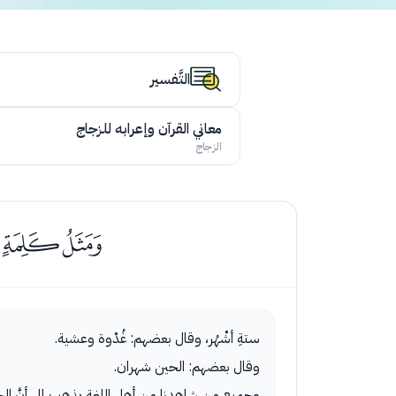
التَّفسير
معاني القرآن وإعرابه للزجاج
الزجاج
ﭟﭠﭡ
ستةِ أشْهُر، وقال بعضهم: غُدْوة وعشية.
وقال بعضهم: الحين شهران.
وجميع من شاهدنا من أهل اللغة يذهب إلى أنَّ الح