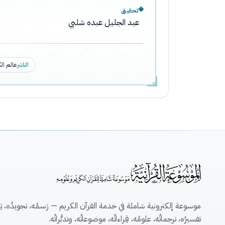
تحقيق
عبد الجليل عبده شلبي
الناشر
عالم ال
موسوعة إلكترونية شاملة في خدمة القرآن الكريم — رَسمُه، تجويدُه، تِلاو
تفسيرُه، ترجماتُه، علومُه، قِراءاتُه، موضوعاتُه، وتدبُّراتُه.