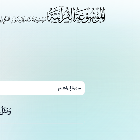
سورة إبراهيم
وَمَثَل