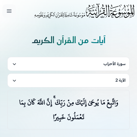
فتح ال
آيات من القرآن الكريم
سورة الأحزاب
الآية 2
وَاتَّبِعْ مَا يُوحَىٰ إِلَيْكَ مِنْ رَبِّكَ ۚ إِنَّ اللَّهَ كَانَ بِمَا
تَعْمَلُونَ خَبِيرًا