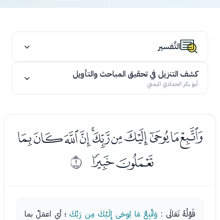
التَّفسير
كشف التنزيل في تحقيق المباحث والتأويل
أبو بكر الحدادي اليمني
ﭠﭡﭢﭣﭤﭥﭦﭧﭨﭩﭪ
ﭫﭬ
ﰁ
قَوْلُهُ تَعَالَى :
وَاتَّبِعْ مَا يُوحَى إِلَـيْكَ مِن رَبِّكَ
؛ أي اعمَلْ بما