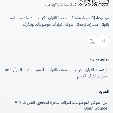
موسوعة إلكترونية شاملة في خدمة القرآن الكريم — رَسمُه، تجويدُه،
تِلاواتُه، تفسيرُه، ترجماتُه، علومُه، قِراءاتُه، موضوعاتُه، وتدبُّراتُه.
روابط سريعة
الرئيسية
القرآن الكريم
المصحف بالقراءات العشر
المكتبة
القرآن pdf
خطوط القرآن الكريم
المزيد
عن الموقع
الموضوعات القرآنية
شجرة المحتوى
اتصل بنا
API
Open Source