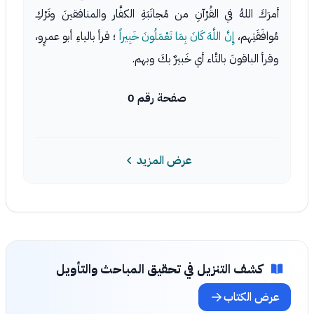
أمرَكَ اللهُ في القُرْآنِ من مُجانَبَةِ الكفَّار والمنافقينَ وتَرْكِ
مُوافَقَتِهم،
إِنَّ اللَّهَ كَانَ بِمَا تَعْمَلُونَ خَبِيراً
؛ قرأ بالياءِ أبو عمرٍو،
وقرأ الباقونَ بالتَّاء أي خَبيرٌ بكَ وبهم.
صفحة رقم 0
عرض المزيد
كشف التنزيل في تحقيق المباحث والتأويل
عرض الكتاب