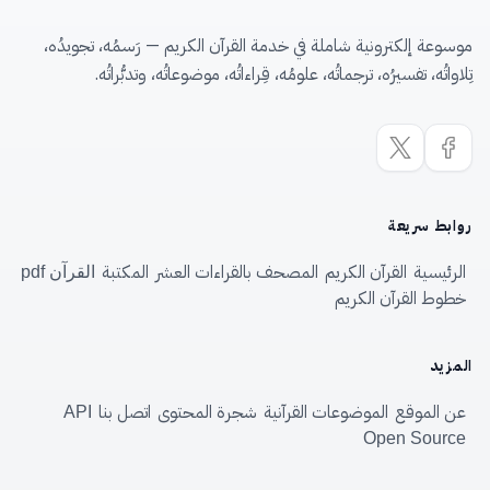
موسوعة إلكترونية شاملة في خدمة القرآن الكريم — رَسمُه، تجويدُه،
تِلاواتُه، تفسيرُه، ترجماتُه، علومُه، قِراءاتُه، موضوعاتُه، وتدبُّراتُه.
روابط سريعة
الرئيسية
القرآن الكريم
المصحف بالقراءات العشر
المكتبة
القرآن pdf
خطوط القرآن الكريم
المزيد
عن الموقع
الموضوعات القرآنية
شجرة المحتوى
اتصل بنا
API
Open Source