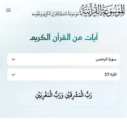
فتح ال
آيات من القرآن الكريم
سورة الرحمن
الآية 17
رَبُّ الْمَشْرِقَيْنِ وَرَبُّ الْمَغْرِبَيْنِ