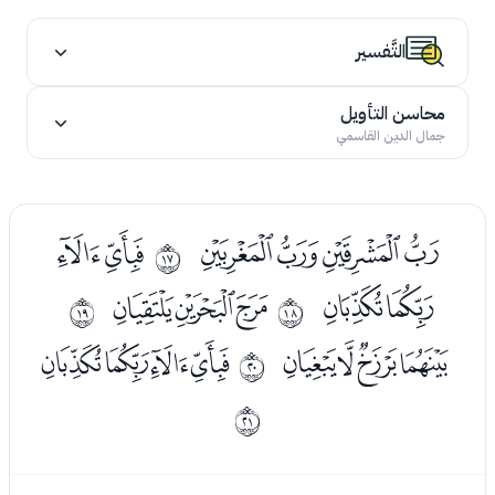
التَّفسير
محاسن التأويل
جمال الدين القاسمي
ﯢﯣﯤﯥ
ﯧﯨ
ﰐ
ﯩﯪ
ﭑﭒﭓ
ﰑ
ﰒ
ﭕﭖﭗﭘ
ﭚﭛﭜﭝ
ﰓ
ﰔ