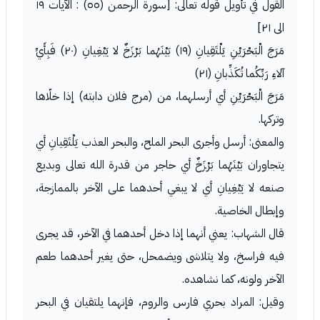
القول في تأويل قوله تعالى: [سورة الرحمن (٥٥) : الآيات ١٩
الى ٢١]
مَرَجَ الْبَحْرَيْنِ يَلْتَقِيانِ (١٩) بَيْنَهُما بَرْزَخٌ لا يَبْغِيانِ (٢٠) فَبِأَيِّ
آلاءِ رَبِّكُما تُكَذِّبانِ (٢١)
مَرَجَ الْبَحْرَيْنِ أي أرسلهما، من (مرج فلان دابته) إذا خلّاها
وتركها.
والمعنى: أرسل وأجرى البحر الملح، والبحر العذب يَلْتَقِيانِ أي
يتجاوران بَيْنَهُما بَرْزَخٌ أي حاجر من قدرة الله تعالى وبديع
صنعه لا يَبْغِيانِ أي لا يبغي أحدهما على الآخر بالممازجة،
وإبطال الخاصية.
قال الشهاب: يعني أنهما إذا دخل أحدهما في الآخر، قد يجرى
فيه فراسخ، ولا يتلاشى ويضمحل، حتى يغير أحدهما طعم
الآخر ولونه، كما نشاهده.
وقيل: المراد بحري فارس والروم، فإنهما يلتقيان في البحر