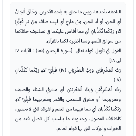
الناطقة بأحدها، وبين ما نطق به بأحد الآخرين. وَخَلَقَ الْجَانَّ
أي الجن، أو أبا الجن، مِنْ مارِجٍ أي لهب صاف مِنْ نارٍ فَبِأَيِّ
آلاءِ رَبِّكُما تُكَذِّبانِ أي مما أفاض عليكما في تضاعيف خلقكما
من سوابغ النّعم. ومما أظهره لكما بالقرآن.
القول في تأويل قوله تعالى: [سورة الرحمن (٥٥) : الآيات ١٧
الى ١٨]
رَبُّ الْمَشْرِقَيْنِ وَرَبُّ الْمَغْرِبَيْنِ (١٧) فَبِأَيِّ آلاءِ رَبِّكُما تُكَذِّبانِ
(١٨)
رَبُّ الْمَشْرِقَيْنِ وَرَبُّ الْمَغْرِبَيْنِ أي مشرقي الشتاء والصيف
ومغربيهما، أو مشرقي الشمس والقمر ومغربيهما فَبِأَيِّ آلاءِ
رَبِّكُما تُكَذِّبانِ أي مما فيهما من النعم والفوائد التي لا تحصى،
كاختلاف الفصول، وحدوث ما يناسب كل فصل فيه من
الخيرات والبركات التي بها قوام العالم.