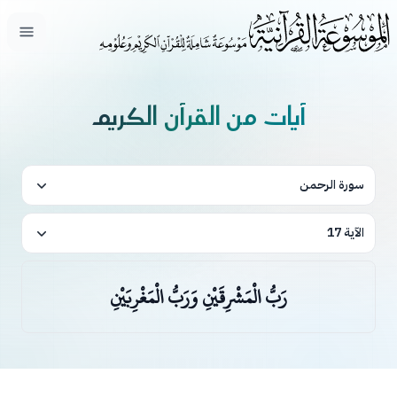
فتح ال
آيات من القرآن الكريم
سورة الرحمن
الآية 17
رَبُّ الْمَشْرِقَيْنِ وَرَبُّ الْمَغْرِبَيْنِ