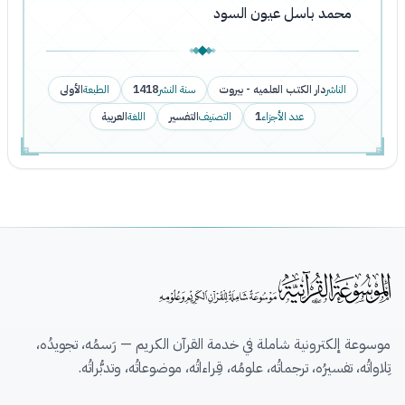
محمد باسل عيون السود
الناشر
دار الكتب العلميه - بيروت
سنة النشر
1418
الطبعة
الأولى
عدد الأجزاء
1
التصنيف
التفسير
اللغة
العربية
موسوعة إلكترونية شاملة في خدمة القرآن الكريم — رَسمُه، تجويدُه،
تِلاواتُه، تفسيرُه، ترجماتُه، علومُه، قِراءاتُه، موضوعاتُه، وتدبُّراتُه.