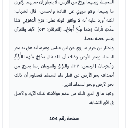
المحيط، وبينهما برزخ من الأرض، لا يتجاوزان حديهما بإغراق
ما بينهما- وهو مروي عن قتادة والحسن- قال الشهاب:
لكنه أورد عليه أنه لا يوافق قوله تعالى: مَرَجَ الْبَحْرَيْنِ هذا
عَذْبٌ فُراتٌ وَهذا مِلْحٌ أُجاجٌ... [الفرقان: ٥٣] الآية. والقرآن
يفسر بعضه بعضا.
واختار ابن جرير ما روي عن ابن عباس وغيره، أنه عني به بحر
السماء وبحر الأرض وذلك أن الله قال يَخْرُجُ مِنْهُمَا اللُّؤْلُؤُ
وَالْمَرْجانُ [الرحمن: ٢٢]، واللؤلؤ والمرجان إنما يخرج من
أصداف بحر الأرض عن قطر ماء السماء. فمعلوم أن ذلك
بحر الأرض وبحر السماء. انتهى.
وفيه ما في الذي قبله من عدم موافقته لتلك الآية. والأصل
في الآي التشابه.
صفحة رقم 104