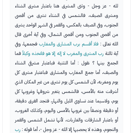
لله - عز وجل - وثنى المشرق هنا باعتبار مشرق الشتاء
ومشرق الصيف، فالشمس في الشتاء تشرق من أقصى
الجنوب، وفي الصيف بالعكس، والقمر في الشهر الواحد يشرق
من أقصى الجنوب ومن أقصى الشمال، وفي آية أخرى قال
الله تعالى :
فلا أقسم برب المشارق والمغارب
فجمعها، وفي
آية ثالثة
رب المشرق والمغرب لا إله إلا هو فاتخذه وكيلاً
فما
الجمع بينها ؟ نقول : أما التثنية فباعتبار مشرقي الشتاء
والصيف، أما جمع المغارب والمشارق فباعتبار مشرق كل
يوم ومغربه، لأن الشمس كل يوم تشرق من غير المكان الذي
أشرقت منه بالأمس، فالشمس يتغير شروقها وغروبها كل
يوم، ولاسيما عند تساوي الليل والنهار، فتجد الفرق دقيقة،
أو دقيقة ونصفاً بين غروبها بالأمس واليوم، وكذلك الغروب،
أو باعتبار الشارقات والغاربات، لأنها تشمل الشمس والقمر
والنجوم، وهذه لا يحصيها إلا الله - عز وجل -، أما قوله :
رب