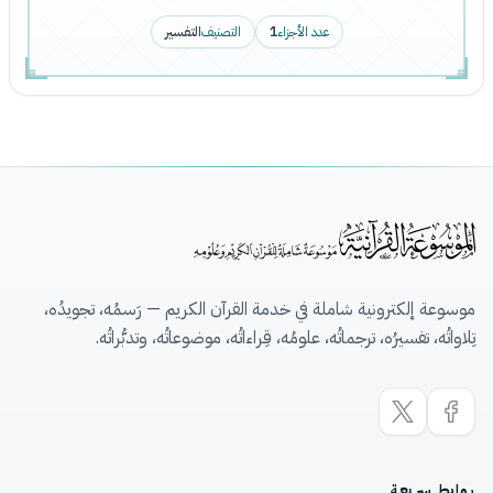
عدد الأجزاء
1
التصنيف
التفسير
موسوعة إلكترونية شاملة في خدمة القرآن الكريم — رَسمُه، تجويدُه،
تِلاواتُه، تفسيرُه، ترجماتُه، علومُه، قِراءاتُه، موضوعاتُه، وتدبُّراتُه.
روابط سريعة