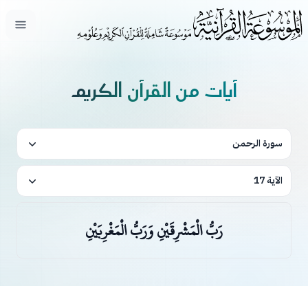
فتح ال
آيات من القرآن الكريم
سورة الرحمن
الآية 17
رَبُّ الْمَشْرِقَيْنِ وَرَبُّ الْمَغْرِبَيْنِ