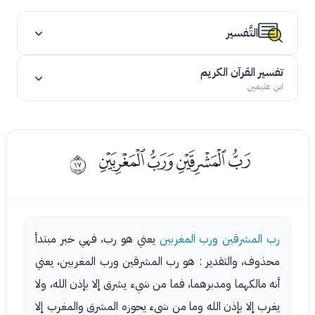
التَّفسير
تفسير القرآن الكريم
ابن عثيمين
ﯢﯣﯤﯥ
ﰐ
رب المشرقين ورب المغربين
يعني هو رب، فهي خبر مبتدأ
محذوف، والتقدير : هو رب المشرقين ورب المغربين، يعني
أنه مالكهما ومدبرهما، فما من شيء يشرق إلا بإذن الله، ولا
يغرب إلا بإذن الله وما من شيء يحوزه المشرق والمغرب إلا