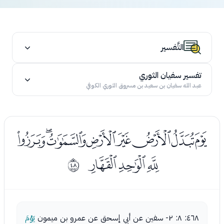
التَّفسير
تفسير سفيان الثوري
عبد الله سفيان بن سعيد بن مسروق الثوري الكوفي
ﮡﮢﮣﮤﮥﮦﮧﮨ
ﮩﮪﮫ
ﰯ
٤٦٨: ٨: ٢- سفين عن أبي إسحق عن عمرو بن ميمون
يَوْمَ