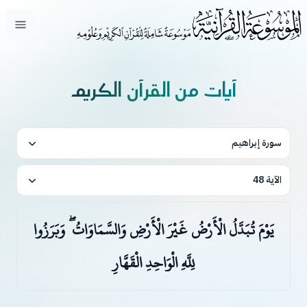
فتح ال
آيات من القرآن الكريم
سورة إبراهيم
الآية 48
يَوْمَ تُبَدَّلُ الْأَرْضُ غَيْرَ الْأَرْضِ وَالسَّمَاوَاتُ ۖ وَبَرَزُوا
لِلَّهِ الْوَاحِدِ الْقَهَّارِ