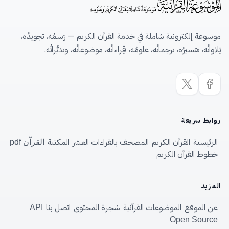
موسوعة إلكترونية شاملة في خدمة القرآن الكريم — رَسمُه، تجويدُه،
تِلاواتُه، تفسيرُه، ترجماتُه، علومُه، قِراءاتُه، موضوعاتُه، وتدبُّراتُه.
روابط سريعة
الرئيسية
القرآن الكريم
المصحف بالقراءات العشر
المكتبة
القرآن pdf
خطوط القرآن الكريم
المزيد
عن الموقع
الموضوعات القرآنية
شجرة المحتوى
اتصل بنا
API
Open Source