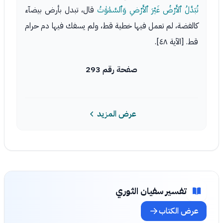
تُبَدَّلُ ٱلأَرْضُ غَيْرَ ٱلأَرْضِ وَٱلسَّمَٰوَٰتُ
قال، تبدل بأرض بيضآء
كالفضة، لم تعمل فيها خطية قط، ولم يسفك فيها دم حرام
قط. [الآية ٤٨].
صفحة رقم 293
عرض المزيد
تفسير سفيان الثوري
عرض الكتاب