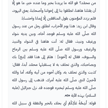
من محمّد؟ فو الله ما يريدنا بخير وما عنده خير، ما هو إلّا
أن يقتلنا هاهنا، انطلقوا بنا إلى إخواننا وأصحابنا، يعني اليهود،
فلم يزدد المؤمنون بقول المنافقين إلّا إيمانا واحتسابا.
وقال ابن زيد: هذا يوم الأحزاب، انطلق رجل من عند رسول
الله صلّى الله عليه وسلم فوجد أخاه، وبين يديه شواء
ورغيف ونبيذ، فقال له: أنت هاهنا في الشواء والنبيذ
والرغيف ورسول الله صلّى الله عليه وسلم بين الرماح
والسيوف، فقال له [أخوه] : هلمّ إلى هذا فقد [تبع] بك
وبصاحبك، والذي تحلف به لا يستقيلها محمّد أبدا، فقال:
كذبت والذي تحلف به، وكان أخوه من أبيه وأمّه، أما والله
لأخبرنّ النبي صلّى الله عليه أمرك، فذهب إلى رسول الله
صلّى الله عليه وسلم ليخبره فوجده قد نزل جبرائيل (عليه
السلام) بهذه الآية
«١»
.
قوله: أَشِحَّةً عَلَيْكُمْ أي بخلاء بالخير والنفقة في سبيل الله