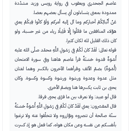
عاصم الجحدري ويعقوب في رواية رويس وزيد مشدّدة
ممدودة بمعنى يتساءلون أي يسأل بعضهم بعضا.
عَنْ أَنْبائِكُمْ أخباركم وما آل إليه أمركم وَلَوْ كانُوا فِيكُمْ يعني
هؤلاء المنافقين ما قاتَلُوا إِلَّا قَلِيلًا رياء من غير حسبة، ولو
كان ذلك القليل لله لكان كثيرا.
قوله تعالى: لَقَدْ كانَ لَكُمْ فِي رَسُولِ اللَّهِ محمّد صلّى الله عليه
أُسْوَةٌ قدوة حَسَنَةٌ قرأ عاصم هاهنا وفي سورة الامتحان
(أُسْوَةٌ) بضمّ الألف وقرأهما الآخرون بالكسر وهما لغتان
مثل عدوة وعدوة ورشوة ورشوة وكسوة وكسوة. وكان
يحيى بن ثابت يكسرها هنا ويضمّ الأخرى.
قال أبو عبيد: ولا نعرف بين ما فرّق يحيى فرقا.
قال المفسّرون: يعني لَقَدْ كانَ لَكُمْ فِي رَسُولِ اللَّهِ أُسْوَةٌ حَسَنَةٌ
سنّة صالحة أن تنصروه وتؤازروه ولا تتخلّفوا عنه ولا ترغبوا
بأنفسكم عن نفسه وعن مكان هواه، كما فعل هو إذ كسرت