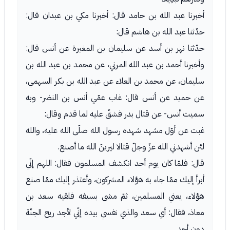
أخبرنا عبد الله بن حامد قال: أخبرنا مكي بن عبدان قال:
حدّثنا عبد الله بن هاشم قال:
حدّثنا نهر بن أسد عن سليمان بن المغيرة عن أنس قال:
وأخبرنا أحمد بن عبد الله المرني، عن محمد بن عبد الله بن
سليمان، عن محمد بن العلاء عن عبد الله بن بكر السهمي،
عن حميد عن أنس قال: غاب عمّي أنس بن النضر- وبه
سميت أنس- عن قتال بدر فشقّ عليه لما قدم وقال:
غبت عن أوّل مشهد شهده رسول الله صلّى الله عليه، والله
لئن أشهدني الله عزّ وجلّ قتالا ليرينّ الله ما أصنع.
قال: فلمّا كان يوم أحد انكشف المسلمون فقال: اللهم إنّي
أبرأ إليك ممّا جاء به هؤلاء المشركون، وأعتذر إليك ممّا صنع
هؤلاء، يعني المسلمين، ثمّ مشى بسيفه فلقيه سعد بن
معاذ، فقال: أي سعد والذي نفسي بيده إنّي لأجد ريح الجنّة
دون أحد.