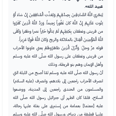
عبيد الله»
.
لِيَجْزِيَ اللَّهُ الصَّادِقِينَ بِصِدْقِهِمْ وَيُعَذِّبَ الْمُنافِقِينَ إِنْ شاءَ أَوْ
يَتُوبَ عَلَيْهِمْ إِنَّ اللَّهَ كانَ غَفُوراً رَحِيماً. وَرَدَّ اللَّهُ الَّذِينَ كَفَرُوا
من قريش وغطفان بِغَيْظِهِمْ لَمْ يَنالُوا خَيْراً نصرا وظفرا وَكَفَى
اللَّهُ الْمُؤْمِنِينَ الْقِتالَ بالملائكة والريح وَكانَ اللَّهُ قَوِيًّا عَزِيزاً.
قوله عزّ وجلّ: وَأَنْزَلَ الَّذِينَ ظاهَرُوهُمْ يعني عاونوا الأحزاب
من قريش وغطفان على رسول الله صلّى الله عليه وسلم
وأهل الإيمان وهم بنو قريظة، وذلك
أنّ رسول الله صلّى الله عليه وسلم لمّا أصبح من الليلة التي
انصرف الأحزاب راجعين إلى بلادهم، وانصرف (عليه السلام)
والمسلمون من الخندق راجعين إلى المدينة، ووضعوا
السلاح، فلمّا كان الظهر أتى جبرائيل رسول الله صلّى الله
عليه [معتما] بعمامة من إستبرق على بغلة عليها رحالة،
عليها قطيفة من ديباج، ورسول الله صلّى الله عليه وسلم