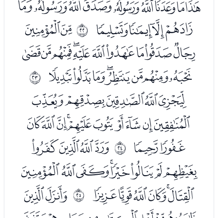
ﰆﰇﰈﰉﰊﰋﰌﰍﰎﰏ
ﰐﰑﰒﰓ
ﭑﭒ
ﰕ
ﭓﭔﭕﭖﭗﭘﭙﭚﭛﭜ
ﭝﭞﭟﭠﭡﭢﭣﭤ
ﰖ
ﭦﭧﭨﭩﭪ
ﭫﭬﭭﭮﭯﭰﭱﭲﭳﭴ
ﭵﭶ
ﭸﭹﭺﭻ
ﰗ
ﭼﭽﭾﭿﮀﮁﮂﮃ
ﮄﮅﮆﮇﮈﮉ
ﮋﮌ
ﰘ