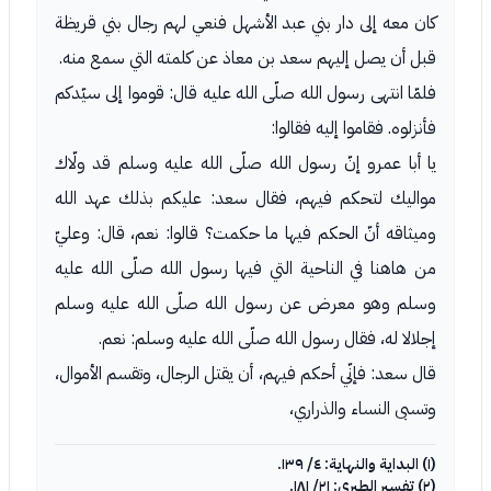
كان معه إلى دار بني عبد الأشهل فنعي لهم رجال بني قريظة
قبل أن يصل إليهم سعد بن معاذ عن كلمته التي سمع منه.
فلمّا انتهى رسول الله صلّى الله عليه قال: قوموا إلى سيّدكم
فأنزلوه. فقاموا إليه فقالوا:
يا أبا عمرو إنّ رسول الله صلّى الله عليه وسلم قد ولّاك
مواليك لتحكم فيهم، فقال سعد: عليكم بذلك عهد الله
وميثاقه أنّ الحكم فيها ما حكمت؟ قالوا: نعم، قال: وعليّ
من هاهنا في الناحية التي فيها رسول الله صلّى الله عليه
وسلم وهو معرض عن رسول الله صلّى الله عليه وسلم
إجلالا له، فقال رسول الله صلّى الله عليه وسلم: نعم.
قال سعد: فإنّي أحكم فيهم، أن يقتل الرجال، وتقسم الأموال،
وتسبى النساء والذراري،
(١) البداية والنهاية: ٤/ ١٣٩.
(٢) تفسير الطبري: ٢١/ ١٨١.