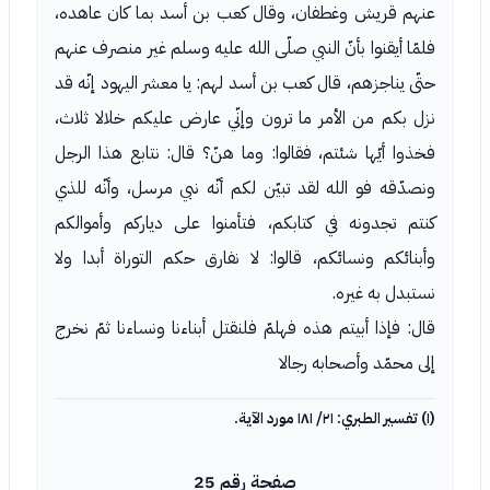
عنهم قريش وغطفان، وقال كعب بن أسد بما كان عاهده،
فلمّا أيقنوا بأنّ النبي صلّى الله عليه وسلم غير منصرف عنهم
حتّى يناجزهم، قال كعب بن أسد لهم: يا معشر اليهود إنّه قد
نزل بكم من الأمر ما ترون وإنّي عارض عليكم خلالا ثلاث،
فخذوا أيّها شئتم، فقالوا: وما هنّ؟ قال: نتابع هذا الرجل
ونصدّقه فو الله لقد تبيّن لكم أنّه نبي مرسل، وأنّه للذي
كنتم تجدونه في كتابكم، فتأمنوا على دياركم وأموالكم
وأبنائكم ونسائكم، قالوا: لا نفارق حكم التوراة أبدا ولا
نستبدل به غيره.
قال: فإذا أبيتم هذه فهلمّ فلنقتل أبناءنا ونساءنا ثمّ نخرج
إلى محمّد وأصحابه رجالا
(١) تفسير الطبري: ٢١/ ١٨١ مورد الآية.
صفحة رقم 25