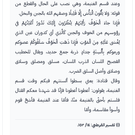
وعند قسم الغنيمة، وهي نصب على الحال والقطع من
قوله: وَلا يَأْتُونَ الْبَأْسَ إِلَّا قَلِيلًا وصفهم الله بالجبن والبخل.
فَإِذا جاءَ الْخَوْفُ رَأَيْتَهُمْ يَنْظُرُونَ إِلَيْكَ تَدُورُ أَعْيُنُهُمْ في
رؤوسهم من الخوف والجبن كَالَّذِي أي كدوران عين الذي
يُغْشى عَلَيْهِ مِنَ الْمَوْتِ فَإِذا ذَهَبَ الْخَوْفُ سَلَقُوكُمْ عصوكم
ورموكم بِأَلْسِنَةٍ حِدادٍ ذربة جمع حديد، ويقال للخطيب
الفصيح اللسان الذرب اللسان، مسلق ومصلق وسلاق
وصلاق وأصل السلق الضرب.
وقال قتادة: يعني بسطوا ألسنتهم فيكم وقت قسم
الغنيمة، يقولون: أعطونا أعطونا فإنّا قد شهدنا معكم القتال
فلستم بأحقّ بالغنيمة منّا، فأمّا عند الغنيمة فأشحّ قوم
وأسوأ مقاسمة، وأمّا
(١) تفسير القرطبي: ١٤/ ١٥٢.