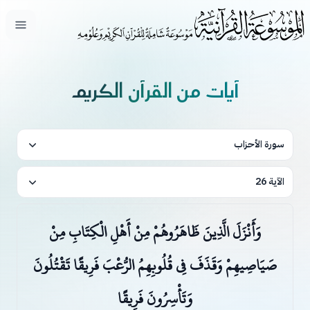
فتح ال
آيات من القرآن الكريم
سورة الأحزاب
الآية 26
وَأَنْزَلَ الَّذِينَ ظَاهَرُوهُمْ مِنْ أَهْلِ الْكِتَابِ مِنْ
صَيَاصِيهِمْ وَقَذَفَ فِي قُلُوبِهِمُ الرُّعْبَ فَرِيقًا تَقْتُلُونَ
وَتَأْسِرُونَ فَرِيقًا