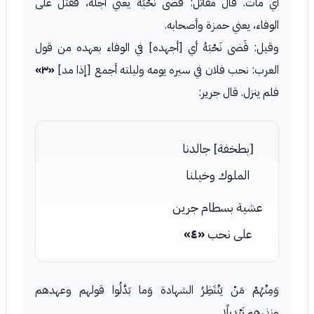
أي مات. قال مقاتل: قَضى نَحْبَهُ يعني أجله، فقتل على
الوفاء، يعني حمزة وأصحابه.
وقيل: قَضى نَحْبَهُ أي [أجهده] في الوفاء بعهده من قول
العرب: نحب فلان في سيره يومه وليلته أجمع [إذا مد]
«٣»
فلم ينزل. قال جرير:
[بطخفة] جالدنا
الملوك وخيلنا
عشية بسطام جرين
على نحب
«٤»
وَمِنْهُمْ مَنْ يَنْتَظِرُ الشهادة وَما بَدَّلُوا قولهم وعهدهم
ونذرهم تَبْدِيلًا.