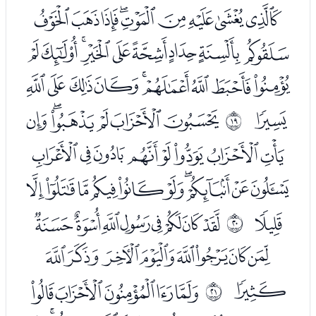
ﮗﮘﮙﮚﮛﮜﮝﮞﮟ
ﮠﮡﮢﮣﮤﮥﮦﮧﮨ
ﮩﮪﮫﮬﮭﮮﮯﮰﮱ
ﯓ
ﯕﯖﯗﯘﯙﯚ
ﰒ
ﯛﯜﯝﯞﯟﯠﯡﯢ
ﯣﯤﯥﯦﯧﯨﯩﯪﯫﯬ
ﯭ
ﯯﯰﯱﯲﯳﯴﯵﯶ
ﰓ
ﯷﯸﯹﯺﯻﯼﯽﯾ
ﯿ
ﰁﰂﰃﰄﰅ
ﰔ