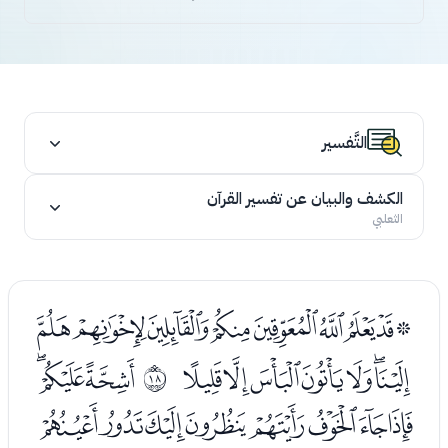
التَّفسير
الكشف والبيان عن تفسير القرآن
الثعلبي
ﭻﭼﭽﭾﭿﮀﮁﮂﮃ
ﮄﮅﮆﮇﮈﮉﮊ
ﮌﮍﮎ
ﰑ
ﮏﮐﮑﮒﮓﮔﮕﮖ