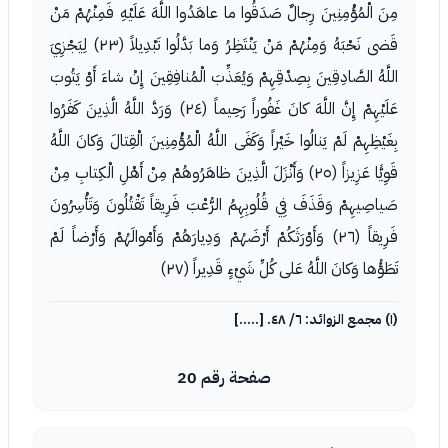
مِنَ الْمُؤْمِنِينَ رِجالٌ صَدَقُوا ما عاهَدُوا اللَّهَ عَلَيْهِ فَمِنْهُمْ مَنْ
قَضى نَحْبَهُ وَمِنْهُمْ مَنْ يَنْتَظِرُ وَما بَدَّلُوا تَبْدِيلاً (٢٣) لِيَجْزِيَ
اللَّهُ الصَّادِقِينَ بِصِدْقِهِمْ وَيُعَذِّبَ الْمُنافِقِينَ إِنْ شاءَ أَوْ يَتُوبَ
عَلَيْهِمْ إِنَّ اللَّهَ كانَ غَفُوراً رَحِيماً (٢٤) وَرَدَّ اللَّهُ الَّذِينَ كَفَرُوا
بِغَيْظِهِمْ لَمْ يَنالُوا خَيْراً وَكَفَى اللَّهُ الْمُؤْمِنِينَ الْقِتالَ وَكانَ اللَّهُ
قَوِيًّا عَزِيزاً (٢٥) وَأَنْزَلَ الَّذِينَ ظاهَرُوهُمْ مِنْ أَهْلِ الْكِتابِ مِنْ
صَياصِيهِمْ وَقَذَفَ فِي قُلُوبِهِمُ الرُّعْبَ فَرِيقاً تَقْتُلُونَ وَتَأْسِرُونَ
فَرِيقاً (٢٦) وَأَوْرَثَكُمْ أَرْضَهُمْ وَدِيارَهُمْ وَأَمْوالَهُمْ وَأَرْضاً لَمْ
تَطَؤُها وَكانَ اللَّهُ عَلى كُلِّ شَيْءٍ قَدِيراً (٢٧)
(١) مجمع الزوائد: ٦/ ٤٨. [.....]
صفحة رقم 20