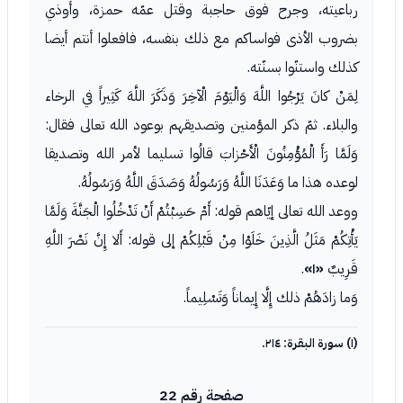
رباعيته، وجرح فوق حاجبة وقتل عمّه حمزة، وأوذي
بضروب الأذى فواساكم مع ذلك بنفسه، فافعلوا أنتم أيضا
كذلك واستنّوا بسنّته.
لِمَنْ كانَ يَرْجُوا اللَّهَ وَالْيَوْمَ الْآخِرَ وَذَكَرَ اللَّهَ كَثِيراً في الرخاء
والبلاء. ثمّ ذكر المؤمنين وتصديقهم بوعود الله تعالى فقال:
وَلَمَّا رَأَ الْمُؤْمِنُونَ الْأَحْزابَ قالُوا تسليما لأمر الله وتصديقا
لوعده هذا ما وَعَدَنَا اللَّهُ وَرَسُولُهُ وَصَدَقَ اللَّهُ وَرَسُولُهُ.
ووعد الله تعالى إيّاهم قوله: أَمْ حَسِبْتُمْ أَنْ تَدْخُلُوا الْجَنَّةَ وَلَمَّا
يَأْتِكُمْ مَثَلُ الَّذِينَ خَلَوْا مِنْ قَبْلِكُمْ إلى قوله: أَلا إِنَّ نَصْرَ اللَّهِ
قَرِيبٌ
«١»
.
وَما زادَهُمْ ذلك إِلَّا إِيماناً وَتَسْلِيماً.
(١) سورة البقرة: ٢١٤.
صفحة رقم 22