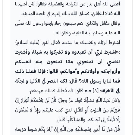
أعطى الله أهل بدر من الكرامة والفضيلة فقالوا: لئن أشهدنا
الله قتالا لنقاتلنّ، فساق الله ذلك إليهم في ناحية المدينة.
وقال مقاتل والكلبي: هم سبعون رجلا بايعوا رسول الله صلّى
الله عليه وسلم ليلة العقبة، وقالوا له:
اشترط لربّك ولنفسك ما شئت، فقال النبي (عليه السلام)
:
«اشترط لربّي أن تعبدوه ولا تشركوا به شيئا، وأشترط
لنفسي أن تمنعوني ممّا تمنعون منه أنفسكم
وأزواجكم وأولادكم وأموالكم، قالوا: فإذا فعلنا ذلك
فما لنا يا رسول الله؟ قال: لكم النصر في الدّنيا والجنّة
في الآخرة»
[٨]
«١»
قالوا: قد فعلنا، فذلك عهدهم.
وَكانَ عَهْدُ اللَّهِ مَسْؤُلًا قوله عزّ وجلّ: قُلْ لَنْ يَنْفَعَكُمُ الْفِرارُ إِنْ
فَرَرْتُمْ مِنَ الْمَوْتِ أَوِ الْقَتْلِ الذي كتب عليكم وَإِذاً لا تُمَتَّعُونَ
إِلَّا قَلِيلًا إلى آجالكم، والدنيا كلّها قليل.
قُلْ مَنْ ذَا الَّذِي يَعْصِمُكُمْ مِنَ اللَّهِ إِنْ أَرادَ بِكُمْ سُوءاً هزيمة