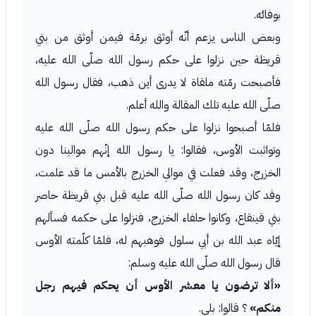
بوفائه.
وبعض الناس يزعم أنّه أوثق برمّة فيمن أوثق من بني
قريظة حين نزلوا على حكم رسول الله صلّى الله عليه،
فأصبحت رمّته ملقاة لا يدرى أين ذهب، فقال رسول الله
صلّى الله عليه تلك المقالة والله أعلم.
فلمّا أصبحوا نزلوا على حكم رسول الله صلّى الله عليه
وتواثبت الأوس، فقالوا: يا رسول الله إنّهم موالينا دون
الخزرج، وقد فعلت في موالي الخزرج بالأمس ما قد علمت،
وقد كان رسول الله صلّى الله عليه قبل بني قريظة حاصر
بني قينقاع، وكانوا حلفاء الخزرج، فنزلوا على حكمه فسألهم
إيّاه عبد الله بن أبي سلول فوهبهم له، فلمّا كلّمته الأوس
قال رسول الله صلّى الله عليه وسلم:
«ألا ترضون يا معشر الأوس أن يحكم فيهم رجل
منكم»
؟ قالوا: بلى.