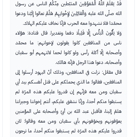
قَدْ يَعْلَمُ اللَّهُ الْمُعَوِّقِينَ المثبّطين مِنْكُمْ الناس عن رسول
الله صلّى الله عليه وَالْقائِلِينَ لِإِخْوانِهِمْ هَلُمَّ تعالوا إِلَيْنا ودعوا
محمّدا فلا تشهدوا معه الحرب فإنّا نخاف عليكم الهلاك.
وَلا يَأْتُونَ الْبَأْسَ إِلَّا قَلِيلًا دفعا وتغديرا. قال قتادة: هؤلاء
ناس من المنافقين كانوا يقولون لإخوانهم: ما محمّد
وأصحابه إلّا أكلة رأس ولو كانوا لحما لالتهمهم أبو سفيان
وأصحابه، دعوا هذا الرجل فإنّه هالك.
قال مقاتل: نزلت في المنافقين، وذلك أنّ اليهود أرسلوا إلى
المنافقين، فقالوا: ما الذي يحملكم على قتل أنفسكم بيد أبي
سفيان ومن معه فإنّهم إن قدروا عليكم هذه المرّة لم
يستبقوا منكم أحدا، وإنّا نشفق عليكم، أنتم إخواننا وجيراننا
هلمّ إلينا، فأقبل عبد الله بن أبيّ وأصحابه على المؤمنين
يعوّقونهم ويخوّفونهم بأبي سفيان ومن معه وقالوا: لئن
قدروا عليكم هذه المرّة لم يستبقوا منكم أحدا، ما ترجون