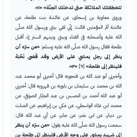
لتخطفتك الملائكة حتى تدخلك الجنّة»
«١»
.
وروى معاوية بن إسحاق، عن عائشة بنت طلحة، عن
عائشة أمّ المؤمنين قالت: إنّي لفي بيتي ورسول الله صلّى
الله عليه وأصحابه في الفناء وبيني وبينهم الستر إذ أقبل
طلحة فقال رسول الله صلّى الله عليه وسلم:
«من سرّه أن
ينظر إلى رجل يمشي على الأرض وقد قَضى نَحْبَهُ
فلينظر إلى طلحة»
[٩]
«٢»
.
وأخبرني أبو عبد الله بن فنجويه قال: أخبرني أبو محمد عبد
الله بن محمد بن سليمان بن بابويه بن قهرويه قال: أخبرني
أبو عبد الله أحمد بن الحسين بن عبد الجبّار الصوفي، عن
محمد ابن عبّاد الواسطي، عن مكي بن إبراهيم، عن الصلت
بن دينار، عن ابن نضر، عن جابر، عن أبي عبد الله قال:
سمعت رسول الله صلّى الله عليه يقول:
«من سرّه أن ينظر
إلى شهيد يمشي على وجه الأرض فلينظر إلى طلحة بن