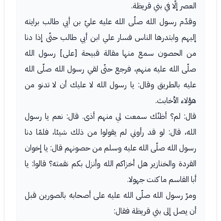
العصر إلّا في بني قريظة.
وقدّم رسول الله صلّى الله عليه عليّ بن أبي طالب برايته
إليهم وابتدرها الناس فسار علي ابن أبي طالب حتّى إذا دنا
من الحصون سمع منها مقالة قبيحة [على] رسول الله
صلّى الله عليه منهم، فرجع حتّى لقي رسول الله صلّى الله
عليه بالطريق وقال: يا رسول الله لا عليك أن لا تدنو من
هؤلاء الأخابث.
قال: لم؟ أظنّك سمعت لي منهم أذى. قال: نعم يا رسول
الله، قال: لو قد رأوني لم يقولوا من ذلك شيئا، فلمّا دنا
رسول الله صلّى الله عليه وسلم من حصونهم قال: يا إخوان
القردة والخنازير هل أخزاكم الله وأنزل بكم نقمته؟ قالوا: يا
أبا القاسم ما كنت جهولا.
ومرّ رسول الله صلّى الله عليه على أصحابه بالصورين قبل
أن يصل إلى بني قريظة فقال: