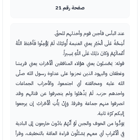
صفحة رقم 21
عند البأس فأجبن قوم وأخذلهم للحقّ.
أَشِحَّةً عَلَى الْخَيْرِ يعني الغنيمة أُولئِكَ لَمْ يُؤْمِنُوا فَأَحْبَطَ اللَّهُ
أَعْمالَهُمْ وَكانَ ذلِكَ عَلَى اللَّهِ يَسِيراً.
قوله: يَحْسَبُونَ يعني هؤلاء المنافقين الْأَحْزابَ يعني قريشا
وغطفان واليهود الذين تحزبوا على عداوة رسول الله صلّى
الله عليه ومخالفته أي اجتمعوا، والأحزاب الجماعات
واحدهم حزب. لَمْ يَذْهَبُوا ولم ينصرفوا عن قتالهم وقد
انصرفوا منهم جماعة وفرقا. وَإِنْ يَأْتِ الْأَحْزابُ إن يرجعوا
إليكم كرّة ثانية.
يَوَدُّوا من الخوف والجبن لَوْ أَنَّهُمْ بادُونَ خارجون إلى البادية
فِي الْأَعْرابِ أي معهم يَسْئَلُونَ قراءة العامّة بالتخفيف، وقرأ