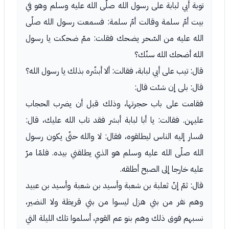
توبة أبي لبابة على رسول الله صلّى الله عليه وسلم وهو في
بيت أمّ سلمة وقالت أمّ سلمة: فسمعت رسول الله صلّى
الله عليه من السّحر يضحك فقلت: ممّ ضحكت يا رسول
الله أضحك الله سنّك؟
قال: تيب على أبي لبابة، فقالت: ألا أبشّره بذلك يا رسول الله؟
قال: بلى إن شئت قال:
فقامت على باب حجرتها، وذلك قبل أن يضرب الحجاب
عليهن. فقالت: يا أبا لبابة أبشر فقد تاب الله عليك، قال:
فسار إليه الناس ليطلقوه، فقال: لا والله حتّى يكون رسول
الله صلّى الله عليه وسلم هو الذي يطلقني بيده. فلمّا مرّ
عليه خارجا إلى الصبح أطلقه.
قال: ثمّ إنّ ثعلبة بن شعبة وأسيد بن شعبة وأسيد بن عبيد
وهم نفر من بني هزل ليسوا من بني قريظة ولا النضير،
نسبهم فوق ذلك وهم بنو عم القوم، أسلموا تلك الليلة التي