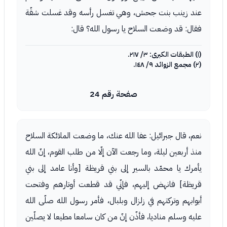
عند زينب بنت جحش، وهي تغسل رأسه وقد غسلت شقّة
فقال: قد وضعت السلاح يا رسول الله؟ قال:
(١) الطبقات الكبرى: ٣/ ٢١٧.
(٢) مجمع الزوائد ٩/ ١٤٨.
صفحة رقم 24
نعم، قال جبرائيل: عفا الله عنك، ما وضعت الملائكة السلاح
منذ أربعين ليلة، وما رجعت الآن إلّا من طلب القوم، إنّ الله
يأمرك يا محمّد بالسير إلى بني قريظة [وأنا عامد إلى بني
قريظة] فانهض إليهم، فإنّي قد قطعت أوتارهم وفتحت
أبوابهم وتركتهم في زلزال وبلبال، فأمر رسول الله صلّى الله
عليه وسلم مناديا، فأذّن إنّ من كان سامعا مطيعا لا يصلّين