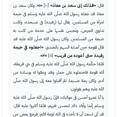
قال:
«فذلك إلى سعد بن معاذ»
[١٠]
«١»
. وكان سعد بن
معاذ قد جعله رسول الله صلّى الله عليه وسلم في خيمة
امرأة من المسلمين، يقال لها (رفيدة) في مسجده، وكانت
تداوي الجرحى، وتحبس نفسها على خدمة من كانت به
ضيعة من المسلمين. وكان رسول الله صلّى الله عليه قد
قال لقومه حين أصابه السهم بالخندق:
«اجعلوه في خيمة
رفيدة حتى أعوده من قريب»
[١١]
«٢»
.
فلمّا حكّمه رسول الله صلّى الله عليه وسلم في بني قريظة،
أتاه قومه فاحتملوه على حمار، وقد وطئوا له بوسادة من
أدم، وكان رجلا جسيما، ثمّ أقبلوا معه إلى رسول الله صلّى
الله عليه وهم يقولون:
يا أبا عمرو أحسن في مواليك، فإنّ رسول الله صلّى الله عليه
وسلم إنّما ولّاك ذاك لتحسن فيهم، فلمّا أكثروا عليه قال:
قد أتى لسعد أن لا تأخذه في الله لومة لائم، فرجع بعض من