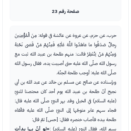
صفحة رقم 23
حرب، عن حزم، عن عروة عن عائشة في قوله: مِنَ الْمُؤْمِنِينَ
رِجالٌ صَدَقُوا ما عاهَدُوا اللَّهَ عَلَيْهِ فَمِنْهُمْ مَنْ قَضى نَحْبَهُ
وَمِنْهُمْ مَنْ يَنْتَظِرُ قالت: منهم طلحة بن عبيد الله ثبت مع
رسول الله صلّى الله عليه حتى أصيبت يده، فقال رسول الله
صلّى الله عليه: أوجب طلحة الجنّة.
وبإسناده عن صالح عن مسلم بن خالد عن عبد الله بن أبي
نجيح أنّ طلحة بن عبيد الله يوم أحد كان محتصنا للنبيّ
(عليه السلام) في الخيل وقد بهر النبيّ صلّى الله عليه قال:
فجاء سهم عابر متوجّها إلى النبيّ صلّى الله عليه فاتّقاه
طلحة بيده فأصاب خنصره فقال: [حس] ثمّ قال:
بسم الله، فقال النبيّ (عليه السلام) :
«لو أنّ بها بدأت