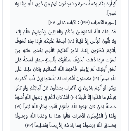
أَوْ أَرادَ بِكُمْ رَحْمَةً نصرة وَلا يَجِدُونَ لَهُمْ مِنْ دُونِ اللَّهِ وَلِيًّا وَلا
نَصِيراً.
[سورة الأحزاب (٣٣) : الآيات ١٨ الى ٢٧]
قَدْ يَعْلَمُ اللَّهُ الْمُعَوِّقِينَ مِنْكُمْ وَالْقائِلِينَ لِإِخْوانِهِمْ هَلُمَّ إِلَيْنا
وَلا يَأْتُونَ الْبَأْسَ إِلاَّ قَلِيلاً (١٨) أَشِحَّةً عَلَيْكُمْ فَإِذا جاءَ الْخَوْفُ
رَأَيْتَهُمْ يَنْظُرُونَ إِلَيْكَ تَدُورُ أَعْيُنُهُمْ كَالَّذِي يُغْشى عَلَيْهِ مِنَ
الْمَوْتِ فَإِذا ذَهَبَ الْخَوْفُ سَلَقُوكُمْ بِأَلْسِنَةٍ حِدادٍ أَشِحَّةً عَلَى
الْخَيْرِ أُولئِكَ لَمْ يُؤْمِنُوا فَأَحْبَطَ اللَّهُ أَعْمالَهُمْ وَكانَ ذلِكَ عَلَى
اللَّهِ يَسِيراً (١٩) يَحْسَبُونَ الْأَحْزابَ لَمْ يَذْهَبُوا وَإِنْ يَأْتِ الْأَحْزابُ
يَوَدُّوا لَوْ أَنَّهُمْ بادُونَ فِي الْأَعْرابِ يَسْئَلُونَ عَنْ أَنْبائِكُمْ وَلَوْ كانُوا
فِيكُمْ ما قاتَلُوا إِلاَّ قَلِيلاً (٢٠) لَقَدْ كانَ لَكُمْ فِي رَسُولِ اللَّهِ أُسْوَةٌ
حَسَنَةٌ لِمَنْ كانَ يَرْجُوا اللَّهَ وَالْيَوْمَ الْآخِرَ وَذَكَرَ اللَّهَ كَثِيراً (٢١)
وَلَمَّا رَأَ الْمُؤْمِنُونَ الْأَحْزابَ قالُوا هذا ما وَعَدَنَا اللَّهُ وَرَسُولُهُ
وَصَدَقَ اللَّهُ وَرَسُولُهُ وَما زادَهُمْ إِلاَّ إِيماناً وَتَسْلِيماً (٢٢)