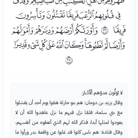
ﮍﮎﮏﮐﮑﮒﮓ
ﮔﮕﮖﮗﮘﮙ
ﮚ
ﮜﮝﮞﮟ
ﰙ
ﮠﮡﮢﮣﮤﮥﮦﮧﮨﮩ
ﰚ
لا يُوَلُّونَ عدوّهم الْأَدْبارَ.
وقال يزيد بن دومان: هم بنو حارثة همّوا يوم أحد أن يفشلوا
مع بني سلمة، فلمّا نزل فيهم ما نزل عاهدوا الله أن لا
يعودوا لمثلها أبدا، فذكر الله لهم الذي أعطوه من أنفسهم،
وقال قتادة: هم ناس كانوا قد غابوا عن واقعة بدر ورأوا ما