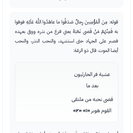
قوله: مِنَ الْمُؤْمِنِينَ رِجالٌ صَدَقُوا ما عاهَدُوا اللَّهَ عَلَيْهِ فوفوا
به فَمِنْهُمْ مَنْ قَضى نَحْبَهُ يعني فرغ من نذره ووفى بعهده
فصبر على الجهاد حتى استشهد، والنحب النذر، والنحب
أيضا الموت. قال ذو الرمّة:
عشية فر الحارثيون
بعد ما
قضى نحبه من ملتقى
القوم هوبر
«١»
«٢»