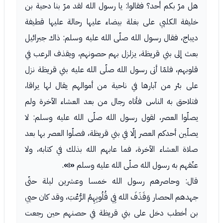
هل مرّ بكم أحد؟ فقالوا: يا رسول الله لقد مرّ بنا دحية بن
خليفة الكلبي على بغلة بيضاء عليها رحالة عليها قطيفة
ديباج، فقال رسول الله صلّى الله عليه وسلم: ذاك جبرائيل
بعث إلى بني قريظة، يزلزل بهم حصونهم، ويقذف الرعب في
قلوبهم، فلمّا أتى رسول الله صلّى الله عليه بني قريظة نزل
على بئر من آبارها في ناحية من أموالهم يقال لها يراقا،
فتلاحق به الناس فأتاه رجال من بعد العشاء الآخرة ولم
يصلّوا العصر، لقول رسول الله صلّى الله عليه وسلم: لا
يصلّين أحدكم العصر إلّا في بني قريظة، فصلّوا العصر بها بعد
صلاة العشاء الآخرة، فما عابهم الله بذلك في كتابه، ولا
عنّفهم به رسول الله صلّى الله عليه وسلم
«١»
.
قال: وحاصرهم رسول الله خمسا وعشرين ليلة حتّى
جهدهم الحصار وَقَذَفَ الله فِي قُلُوبِهِمُ الرُّعْبَ، وقد كان حيي
بن أخطب دخل على بني قريظة في حصنهم حين رجعت