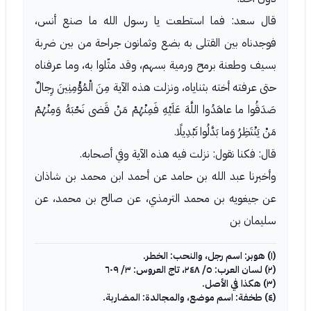
قال سعد: فما استطعت يا رسول الله ما صنع أنس،
فوجدناه بين القتلى به بضع وثمانون جراحة من بين ضربة
بسيف وطعنة برمح ورمية بسهم، وقد مثّلوا به، وما عرفناه
حتى عرفته أخته بثناياه، ونزلت هذه الآية مِنَ الْمُؤْمِنِينَ رِجالٌ
صَدَقُوا ما عاهَدُوا اللَّهَ عَلَيْهِ فَمِنْهُمْ مَنْ قَضى نَحْبَهُ وَمِنْهُمْ
مَنْ يَنْتَظِرُ وَما بَدَّلُوا تَبْدِيلًا.
قال: فكنا نقول: نزلت فيه هذه الآية وفي أصحابه.
وأخبرنا عبد الله بن حامد عن أحمد ابن محمد بن شاذان
عن جيغويه بن محمد الترمذي، عن صالح بن محمد، عن
سليمان بن
(١) هوبر: اسم رجل، والنحب: الخطر.
(٢) لسان العرب: ٥/ ٢٤٨، تاج العروس: ٣/ ٦٠٩
(٣) هكذا في الأصل.
(٤) طخفة: اسم موضع، والمجالدة: المضاربة.