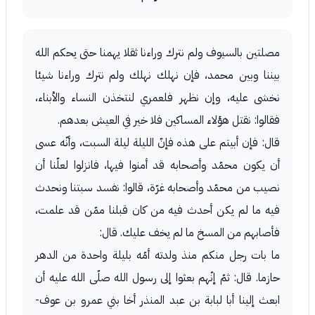
مصلتين بالسيوف ولم نترك وراءنا ثقلا يهمنا حتى يحكم الله
بيننا وبين محمد، فإن نهلك نهلك ولم نترك وراءنا شيئا
نخشى عليه، وإن نظهر فلعمري لنتخذن النساء والأبناء،
فقالوا: نقتل هؤلاء المساكين فلا خير في العيش بعدهم.
قال: فإن أبيتم على هذه فإنّ الليلة ليلة السبت، وأنّه عسى
أن يكون محمّد وأصحابه قد أمنوا فيها، فانزلوا لعلّنا أن
نصيب من محمّد وأصحابه غرّة، قالوا: نفسد سبتنا ونحدث
فيه ما لم يكن أحدث فيه من كان قبلنا ممّن قد علمت،
فأصابهم من المسخ ما لم يخف عليك. قال:
ما بات رجل منكم منذ ولدته أمّه بليلة واحدة من الدهر
حازما. قال: ثمّ إنّهم بعثوا إلى رسول الله صلّى الله عليه أن
ابعث إلينا أبا لبابة بن عبد المنذر أخا بني عمرو بن عوف-