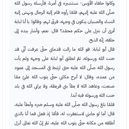
وكانوا حلفاء الأوس- نستشيره في أمرنا، فأرسله رسول الله
صلّى الله عليه إليهم، فلمّا رأوه قام إليه الرجال ونهش إليه
النساء والصبيان يبكون في وجهه، فرقّ لهم، وقالوا: يا أبا لبابة
أترى أن ننزل على حكم محمّد؟ قال: نعم، وأشار بيده إلى
حلقه، إنّه الذبح.
قال أبو لبابة: فو الله ما زالت قدماي حتّى عرفت أنّي قد
خنت الله ورسوله، ثمّ انطلق أبو لبابة على وجهه ولم يأت
رسول الله صلّى الله عليه حتى ارتبط في المسجد إلى عمود
من عمده، وقال: لا أبرح مكاني حتّى يتوب الله عليّ ممّا
صنعت، وعاهد الله لا يطأ بني قريظة، ولا يراني الله في بلد
خنت الله ورسوله فيه أبدا.
فلمّا بلغ رسول الله صلّى الله عليه وسلم خبره وأبطأ عليه،
قال: أما لو جاءني لاستغفرت له، فأمّا إذ فعل فما أنا بالذي
أطلقه من مكانه حتّى يتوب الله عليه، ثمّ إنّ الله تعالى أنزل