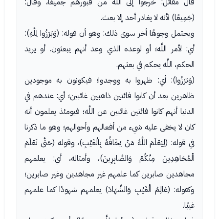
قال مقاتل: خرجوا إلى اللَّه من قبورهم جميعًا، وقال:
(جَمِيعًا) لأنه لا يغادر أحد إلا بعث.
ويحتمل وجوهًا أخر سوى ذلك: وهو أن قوله: (وَبَرَزُوا لِلَّهِ):
أي: لأمر اللَّه؛ أو لوعده الذي وعد أنهم يبعثون. أو يريد
الحكم، اللَّه يحكم في بعثهم.
(وَبَرَزُوا): أي: ظهروا به ووجدوا؛ فيكونون به موجودين
ظاهرين بعد أن كانوا فائتين ذاهبين غائبين؛ أي: عندهم في
الدنيا أنهم كانوا فائتين غائبين عن اللَّه؛ فيومئذ يعلمون أنه
كان لا يخفى عليه شيء من أفعالهم وأحوالهم؛ وهو ما ذكرنا
في قوله: (لِيَعْلَمَ اللَّهُ مَنْ يَخَافُهُ بِالْغَيْبِ)، وقوله (حَتَّى نَعْلَمَ
الْمُجَاهِدِينَ مِنْكُمْ وَالصَّابِرِينَ)، وأمثاله، أي: يعلمهم
مجاهدين صابرين كما علمهم غير مجاهدين وغير صابرين؛
وكقوله: (عَالِمُ الْغَيْبِ وَالشَّهَادَ) يعلمهم شهودًا كما علمهم
غيبًا.