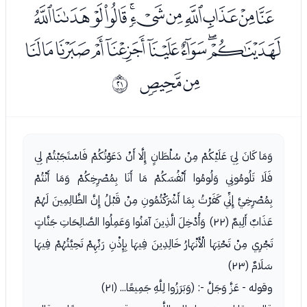
ﭵﭶﭷﭸﭹﭺﭻﭼﭽﭾﭿ
ﮀﮁﮂﮃﮄﮅﮆﮇﮈ
ﮉﮊ
ﰔ
وَمَا كَانَ لِيَ عَلَيْكُمْ مِنْ سُلْطَانٍ إِلَّا أَنْ دَعَوْتُكُمْ فَاسْتَجَبْتُمْ لِي
فَلَا تَلُومُونِي وَلُومُوا أَنْفُسَكُمْ مَا أَنَا بِمُصْرِخِكُمْ وَمَا أَنْتُمْ
بِمُصْرِخِيَّ إِنِّي كَفَرْتُ بِمَا أَشْرَكْتُمُونِ مِنْ قَبْلُ إِنَّ الظَّالِمِينَ لَهُمْ
عَذَابٌ أَلِيمٌ (٢٢) وَأُدْخِلَ الَّذِينَ آمَنُوا وَعَمِلُوا الصَّالِحَاتِ جَنَّاتٍ
تَجْرِي مِنْ تَحْتِهَا الْأَنْهَارُ خَالِدِينَ فِيهَا بِإِذْنِ رَبِّهِمْ تَحِيَّتُهُمْ فِيهَا
سَلَامٌ (٢٣)
وقوله - عَزَّ وَجَلَّ -: (وَبَرَزُوا لِلَّهِ جَمِيعًا... (٢١)