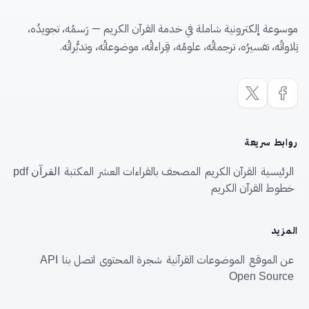
موسوعة إلكترونية شاملة في خدمة القرآن الكريم — رَسمُه، تجويدُه،
تِلاواتُه، تفسيرُه، ترجماتُه، علومُه، قِراءاتُه، موضوعاتُه، وتدبُّراتُه.
روابط سريعة
الرئيسية
القرآن الكريم
المصحف بالقراءات العشر
المكتبة
القرآن pdf
خطوط القرآن الكريم
المزيد
عن الموقع
الموضوعات القرآنية
شجرة المحتوى
اتصل بنا
API
Open Source