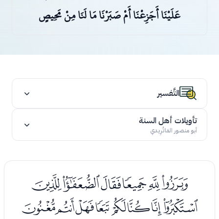
عَلَيْنَا أَجَزِعْنَا أَمْ صَبَرْنَا مَا لَنَا مِنْ مَحِيصٍ
التَّفسير
تأويلات أهل السنة
أبو منصور المَاتُرِيدي
ﭧﭨﭩﭪﭫﭬ
ﭭﭮﭯﭰﭱﭲﭳﭴ