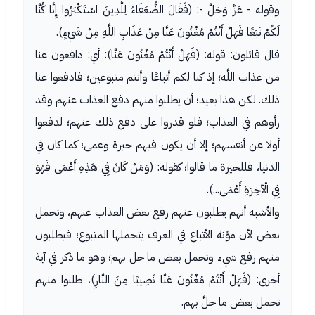
وقوله - عَزَّ وَجَلَّ -: (فَقَالَ الضُّعَفَاءُ لِلَّذِينَ اسْتَكْبَرُوا إِنَّا كُنَّا
لَكُمْ تَبَعًا فَهَلْ أَنْتُمْ مُغْنُونَ عَنَّا مِنْ عَذَابِ اللَّهِ مِنْ شَيْءٍ).
قال قائلون: قوله: (فَهَلْ أَنْتُمْ مُغْنُونَ عَنَّا): أي: دافعون عنا
من عذاب اللَّه؛ إذ كنا لكم أتباعًا وأنتم متبوعين؛ فادفعوا عنا
ذلك. لكن هذا بعيد؛ أن يطلبوا منهم دفع العذاب عنهم وقد
رأوهم في العذاب؛ فلو قدروا على دفع ذلك عنهم؛ لدفعوا
أولا عن أنفسهم؛ إلا أن يكون فيهم حيرة وعمى؛ كما كان في
الدنيا، فللحيرة ما قالوا؛ كقوله: (وَمَنْ كَانَ فِي هَذِهِ أَعْمَى فَهُوَ
فِي الْآخِرَةِ أَعْمَى...).
والأشبه أنهم يطلبون عنهم رفع بعض العذاب عنهم، وتحمل
بعض لأن مؤنة الأتباع في العرف يتحملها المتبوع؛ فيطلبون
منهم رفع شيء وتحمل بعض ما حل بهم؛ وهو ما ذكر في آية
أخرى: (فَهَلْ أَنْتُمْ مُغْنُونَ عَنَّا نَصِيبًا مِنَ النَّارِ)، طلبوا منهم
تحمل بعض ما حلَّ بهم.