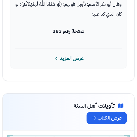
وقال أبو بكر الأصم: تأويل قولهم: (لَوْ هَدَانَا اللَّهُ لَهَدَيْنَاكُمْ): لو
كان الذي كنا عليه
صفحة رقم 383
عرض المزيد
تأويلات أهل السنة
عرض الكتاب