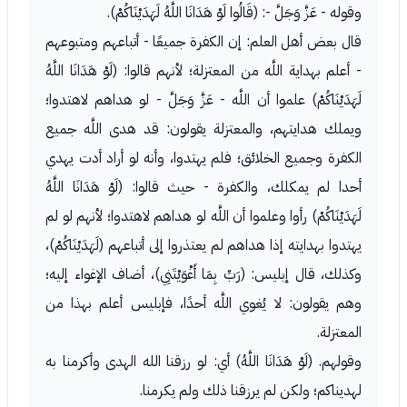
وقوله - عَزَّ وَجَلَّ -: (قَالُوا لَوْ هَدَانَا اللَّهُ لَهَدَيْنَاكُمْ).
قال بعض أهل العلم: إن الكفرة جميعًا - أتباعهم ومتبوعهم
- أعلم بهداية اللَّه من المعتزلة؛ لأنهم قالوا: (لَوْ هَدَانَا اللَّهُ
لَهَدَيْنَاكُمْ) علموا أن اللَّه - عَزَّ وَجَلَّ - لو هداهم لاهتدوا؛
ويملك هدايتهم، والمعتزلة يقولون: قد هدى اللَّه جميع
الكفرة وجميع الخلائق؛ فلم يهتدوا، وأنه لو أراد أدت يهدي
أحدا لم يمكلك، والكفرة - حيث قالوا: (لَوْ هَدَانَا اللَّهُ
لَهَدَيْنَاكُمْ) رأوا وعلموا أن اللَّه لو هداهم لاهتدوا؛ لأنهم لو لم
يهتدوا بهدايته إذا هداهم لم يعتذروا إلى أتباعهم (لَهَدَيْنَاكُمْ)،
وكذلك، قال إبليس: (رَبِّ بِمَا أَغْوَيْتَنِي)، أضاف الإغواء إليه؛
وهم يقولون: لا يُغوي اللَّه أحدًا، فإبليس أعلم بهذا من
المعتزلة.
وقولهم. (لَوْ هَدَانَا اللَّهُ) أي: لو رزقنا الله الهدى وأكرمنا به
لهديناكم؛ ولكن لم يرزقنا ذلك ولم يكرمنا.