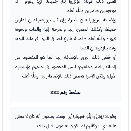
فعلى ذلك قوله: (وَبَرَزُوا لِلَّهِ جَمِيعًا) أي: يكونون له
موجودين ظاهرين واللَّه أعلم.
وإضافة البروز إليه في الآخرة وإن كان بروزهم له في الدارين
جميعًا، وكذلك المصير، إليه والمرجع إليه والمآب ونحوه؛
فهو - واللَّه أعلم - لما لا ينازع أحد في البروز في ذلك اليوم؛
وقد ينازعونه في الدنيا.
أو خُصّ ذلك البروز بالإضافة إليه؛ لما هو المقصود من
إنشائه إياهم وخلقهم؛ ليس المقصود في خلقهم وإنشائهم
الأول؛ ولكن الآخر؛ فخص ذلك بالإضافة إليه. واللَّه أعلم.
صفحة رقم 382
وقوله: (وَبَرَزُوا لِلَّهِ جَمِيعًا) أي: يومئذ يعلمون أنه كان لا يخفى
عليه شيء؛ وكأنهم لم يكونوا يعلمون؛ قبل ذلك.