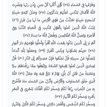
وَفَرْعُها فِي السَّماءِ (٢٤) تُؤْتِي أُكُلَها كُلَّ حِينٍ بِإِذْنِ رَبِّها وَيَضْرِبُ
اللَّهُ الْأَمْثالَ لِلنَّاسِ لَعَلَّهُمْ يَتَذَكَّرُونَ (٢٥) وَمَثَلُ كَلِمَةٍ خَبِيثَةٍ
كَشَجَرَةٍ خَبِيثَةٍ اجْتُثَّتْ مِنْ فَوْقِ الْأَرْضِ ما لَها مِنْ قَرارٍ (٢٦)
يُثَبِّتُ اللَّهُ الَّذِينَ آمَنُوا بِالْقَوْلِ الثَّابِتِ فِي الْحَياةِ الدُّنْيا وَفِي
الْآخِرَةِ وَيُضِلُّ اللَّهُ الظَّالِمِينَ وَيَفْعَلُ اللَّهُ ما يَشاءُ (٢٧)
أَلَمْ تَرَ إِلَى الَّذِينَ بَدَّلُوا نِعْمَتَ اللَّهِ كُفْراً وَأَحَلُّوا قَوْمَهُمْ دارَ الْبَوارِ
(٢٨) جَهَنَّمَ يَصْلَوْنَها وَبِئْسَ الْقَرارُ (٢٩) وَجَعَلُوا لِلَّهِ أَنْداداً
لِيُضِلُّوا عَنْ سَبِيلِهِ قُلْ تَمَتَّعُوا فَإِنَّ مَصِيرَكُمْ إِلَى النَّارِ (٣٠) قُلْ
لِعِبادِيَ الَّذِينَ آمَنُوا يُقِيمُوا الصَّلاةَ وَيُنْفِقُوا مِمَّا رَزَقْناهُمْ سِرًّا
وَعَلانِيَةً مِنْ قَبْلِ أَنْ يَأْتِيَ يَوْمٌ لا بَيْعٌ فِيهِ وَلا خِلالٌ (٣١) اللَّهُ
الَّذِي خَلَقَ السَّماواتِ وَالْأَرْضَ وَأَنْزَلَ مِنَ السَّماءِ ماءً فَأَخْرَجَ
بِهِ مِنَ الثَّمَراتِ رِزْقاً لَكُمْ وَسَخَّرَ لَكُمُ الْفُلْكَ لِتَجْرِيَ فِي الْبَحْرِ
بِأَمْرِهِ وَسَخَّرَ لَكُمُ الْأَنْهارَ (٣٢)
وَسَخَّرَ لَكُمُ الشَّمْسَ وَالْقَمَرَ دائِبَيْنِ وَسَخَّرَ لَكُمُ اللَّيْلَ وَالنَّهارَ