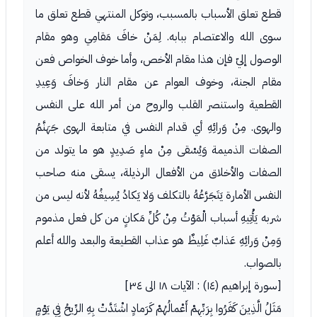
قطع تعلق الأسباب بالمسبب، وتوكل المنتهي قطع تعلق ما
سوى الله والاعتصام ببابه. لِمَنْ خافَ مَقامِي وهو مقام
الوصول إليّ فإن هذا مقام الأخص، وأما خوف الخواص فعن
مقام الجنة، وخوف العوام عن مقام النار وَخافَ وَعِيدِ
القطعية واستنصر القلب والروح من أمر الله على النفس
والهوى. مِنْ وَرائِهِ أي قدام النفس في متابعة الهوى جَهَنَّمُ
الصفات الذميمة وَيُسْقى مِنْ ماءٍ صَدِيدٍ هو ما يتولد من
الصفات والأخلاق من الأفعال الرذيلة، يسقى منه صاحب
النفس الأمارة يَتَجَرَّعُهُ بالتكلف وَلا يَكادُ يُسِيغُهُ لأنه ليس من
شربه يَأْتِيهِ أسباب الْمَوْتُ مِنْ كُلِّ مَكانٍ من كل فعل مذموم
وَمِنْ وَرائِهِ عَذابٌ غَلِيظٌ هو عذاب القطيعة والبعد والله أعلم
بالصواب.
[سورة إبراهيم (١٤) : الآيات ١٨ الى ٣٤]
مَثَلُ الَّذِينَ كَفَرُوا بِرَبِّهِمْ أَعْمالُهُمْ كَرَمادٍ اشْتَدَّتْ بِهِ الرِّيحُ فِي يَوْمٍ