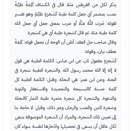
يذكر لكل من الفريقين مثلا. قال في الكشاف كَلِمَةً طَيِّبَةً
نصب بمضمر أي جعل كلمة طيبة كَشَجَرَةٍ طَيِّبَةٍ وهو تفسير
لقوله: ضَرَبَ اللَّهُ مَثَلًا أو ضرب بمعنى جعل أي جعل الله
كلمة طيبة مثلا. ثم قال كشجرة طيبة أي هي كشجرة.
وقال صاحب حل العقد: أظن أن الوجه أن يجعل قوله: كَلِمَةً
عطف بيان، وقوله:
كَشَجَرَةٍ مفعول ثان. عن ابن عباس: الكلمة الطيبة هي قول
لا إله إلا الله محمد رسول الله. والشجرة الطيبة شجرة في
الجنة. وعن ابن عمر: هي النخلة. وقيل: الكلمة الطيبة كل
كلمة حسنة كالتسبيحة والتحميدة والاستغفار والتوبة
والدعوة. والشجرة كل شجرة مثمرة طيبة الثمار كالنخلة
وشجرة التين والعنب والرمان وغير ذلك. وقيل: لا حاجة بنا
إلى تعيين تلك الشجرة، والمراد أن الشجرة الموصوفة ينبغي
لكل عاقل أن يسعى في تحصيلها وادّخارها لنفسه سواء كان