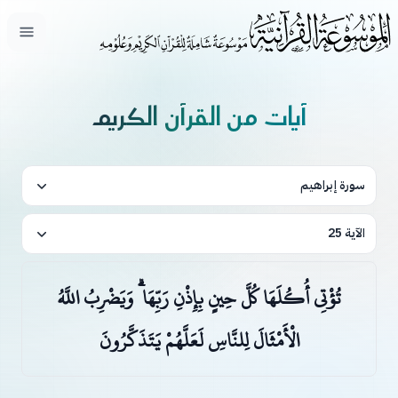
فتح ال
آيات من القرآن الكريم
سورة إبراهيم
الآية 25
تُؤْتِي أُكُلَهَا كُلَّ حِينٍ بِإِذْنِ رَبِّهَا ۗ وَيَضْرِبُ اللَّهُ
الْأَمْثَالَ لِلنَّاسِ لَعَلَّهُمْ يَتَذَكَّرُونَ