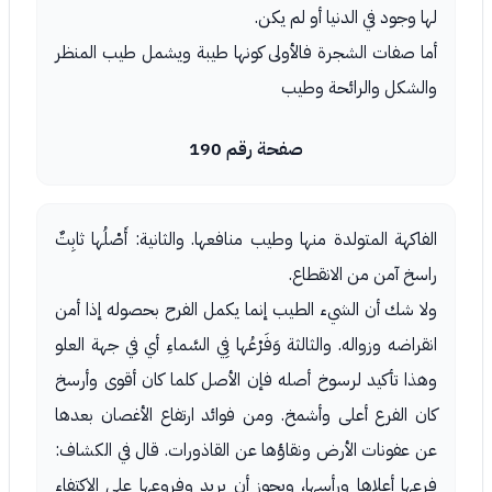
لها وجود في الدنيا أو لم يكن.
أما صفات الشجرة فالأولى كونها طيبة ويشمل طيب المنظر
والشكل والرائحة وطيب
صفحة رقم 190
الفاكهة المتولدة منها وطيب منافعها. والثانية: أَصْلُها ثابِتٌ
راسخ آمن من الانقطاع.
ولا شك أن الشيء الطيب إنما يكمل الفرح بحصوله إذا أمن
انقراضه وزواله. والثالثة وَفَرْعُها فِي السَّماءِ أي في جهة العلو
وهذا تأكيد لرسوخ أصله فإن الأصل كلما كان أقوى وأرسخ
كان الفرع أعلى وأشمخ. ومن فوائد ارتفاع الأغصان بعدها
عن عفونات الأرض ونقاؤها عن القاذورات. قال في الكشاف:
فرعها أعلاها ورأسها، ويجوز أن يريد وفروعها على الاكتفاء