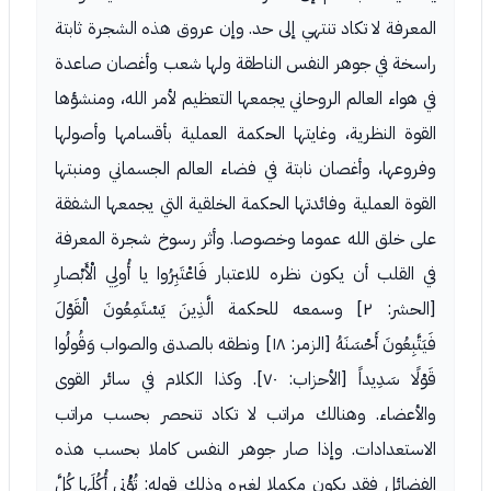
المعرفة لا تكاد تنتهي إلى حد. وإن عروق هذه الشجرة ثابتة
راسخة في جوهر النفس الناطقة ولها شعب وأغصان صاعدة
في هواء العالم الروحاني يجمعها التعظيم لأمر الله، ومنشؤها
القوة النظرية، وغايتها الحكمة العملية بأقسامها وأصولها
وفروعها، وأغصان نابتة في فضاء العالم الجسماني ومنبتها
القوة العملية وفائدتها الحكمة الخلقية التي يجمعها الشفقة
على خلق الله عموما وخصوصا. وأثر رسوخ شجرة المعرفة
في القلب أن يكون نظره للاعتبار فَاعْتَبِرُوا يا أُولِي الْأَبْصارِ
[الحشر: ٢] وسمعه للحكمة الَّذِينَ يَسْتَمِعُونَ الْقَوْلَ
فَيَتَّبِعُونَ أَحْسَنَهُ [الزمر: ١٨] ونطقه بالصدق والصواب وَقُولُوا
قَوْلًا سَدِيداً [الأحزاب: ٧٠]. وكذا الكلام في سائر القوى
والأعضاء. وهنالك مراتب لا تكاد تنحصر بحسب مراتب
الاستعدادات. وإذا صار جوهر النفس كاملا بحسب هذه
الفضائل فقد يكون مكملا لغيره وذلك قوله: تُؤْتِي أُكُلَها كُلَّ