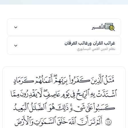
التَّفسير
غرائب القرآن ورغائب الفرقان
نظام الدين القمي النيسابوري
ﯤﯥﯦﯧﯨﯩﯪ
ﯫﯬﯭﯮﯯﯰﯱﯲﯳﯴ
ﯵﯶﯷﯸﯹﯺﯻﯼ
ﭑﭒﭓﭔﭕﭖﭗ
ﰑ