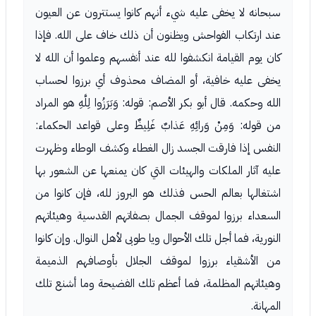
سبحانه لا يخفى عليه شيء أنهم كانوا يستترون عن العيون
عند ارتكاب الفواحش ويظنون أن ذلك خاف على الله. فإذا
كان يوم القيامة انكشفوا لله عند أنفسهم وعلموا أن الله لا
يخفى عليه خافية، أو المضاف محذوف أي برزوا لحساب
الله وحكمه. قال أبو بكر الأصم: قوله: وَبَرَزُوا لِلَّهِ هو المراد
من قوله: وَمِنْ وَرائِهِ عَذابٌ غَلِيظٌ وعلى قواعد الحكماء:
النفس إذا فارقت الجسد زال الغطاء وكشف الوطاء وظهرت
عليه آثار الملكات والهيئات التي كان يمنعها عن الشعور بها
اشتغالها بعالم الحس فذلك هو البروز لله، فإن كانوا من
السعداء برزوا لموقف الجمال بصفاتهم القدسية وهيئاتهم
النورية، فما أجل تلك الأحوال ويا طوبى لأهل النوال. وإن كانوا
من الأشقياء برزوا لموقف الجلال بأوصافهم الذميمة
وهيئاتهم المظلمة، فما أعظم تلك الفضيحة وما أشنع تلك
المهانة.