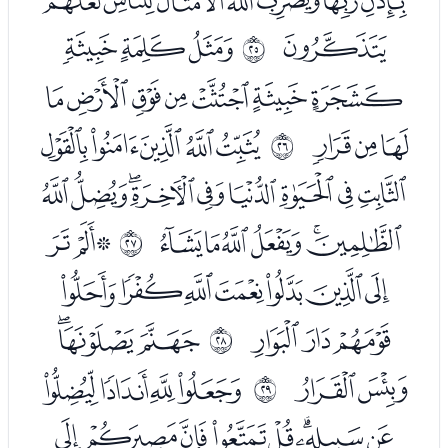
ﭝ
ﭟﭠﭡ
ﰘ
ﭢﭣﭤﭥﭦﭧﭨ
ﭩﭪﭫ
ﭭﭮﭯﭰﭱ
ﰙ
ﭲﭳﭴﭵﭶﭷﭸﭹﭺ
ﭻﭼﭽﭾﭿﮀ
ﮂﮃﮄ
ﰚ
ﮅﮆﮇﮈﮉﮊﮋ
ﮌﮍﮎ
ﮐﮑﮒ
ﰛ
ﮓﮔ
ﮖﮗﮘﮙ
ﰜ
ﮚﮛﮜﮝﮞﮟﮠﮡ