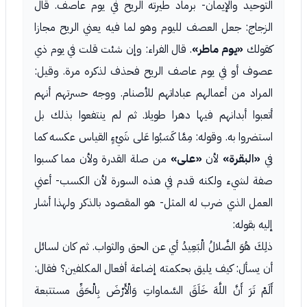
التوحيد والإيمان- برماد طيرته الريح في يوم عاصف. قال
الزجاج: جعل العصف لليوم وهو لما فيه يعني الريح مجازا
كقولك
«يوم ماطر»
. قال الفراء: وإن شئت قلت في يوم ذي
عصوف أو في يوم عاصف الريح فحذف لذكره مرة. وقيل:
المراد من أعمالهم عباداتهم للأصنام. ووجه حسرتهم أنهم
أتعبوا أبدانهم فيها دهرا طويلا. ثم لم ينتفعوا بذلك بل
استضروا به. وقوله: مِمَّا كَسَبُوا عَلى شَيْءٍ القياس عكسه كما
في
«البقرة»
لأن
«على»
من صلة القدرة ولأن مما كسبوا
صفة لشيء ولكنه قدم في هذه السورة لأن الكسب- أعني
العمل الذي ضرب له المثل- هو المقصود بالذكر ولهذا أشار
إليه بقوله:
ذلِكَ هُوَ الضَّلالُ الْبَعِيدُ أي عن الحق والثواب. ثم كان لسائل
أن يسأل: كيف يليق بحكمته إضاعة أفعال المكلفين؟ فقال:
أَلَمْ تَرَ أَنَّ اللَّهَ خَلَقَ السَّماواتِ وَالْأَرْضَ بِالْحَقِّ مستتبعة