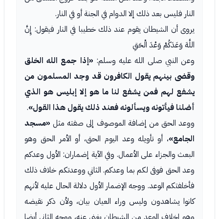
النار فليس بعد ذلك إلا الدوام في الجنة أو في النار.
يروى أن الشيطان يقوم عند ذلك خطيبا في النار فيقول: إِنَّ
اللَّهَ وَعَدَكُمْ وَعْدَ الْحَقِ
وعن النبي صلى الله عليه وسلم:
«إذا جمع الله الخلق
وقضى بينهم يقول الكافرون قد وجد المسلمون من
يشفع لهم فمن يشفع لنا ما هو إلا إبليس هو الذي
أضلنا فيأتونه ويسألونه فعند ذلك يقول هذا القول»
.
ووعد الحق من إضافة الموصوف إلى صفته مثل
«مسجد
الجامع»
، أو تأويله وعد اليوم الحق، أو الأمر الحق وهو
البعث والجزاء على الأعمال. وفي الآية إضماران: الأول وعدكم
وعد الحق فوفى لكم بما وعدكم. الثاني ووعدتكم خلاف ذلك
فأخلفتكم الوعد. ووجه الإضمار الأول دلالة الحال عليه لأنهم
كانوا يشاهدون وليس وراء العيان بيان، ولأن ذكر نقيضه
وهو إخلاف الوعد من الشيطان يغني عنه، ووجه الثاني أيضا