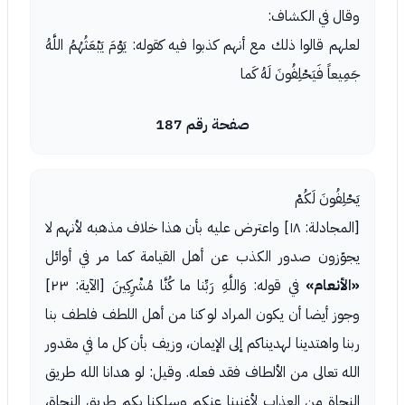
وقال في الكشاف:
لعلهم قالوا ذلك مع أنهم كذبوا فيه كقوله: يَوْمَ يَبْعَثُهُمُ اللَّهُ
جَمِيعاً فَيَحْلِفُونَ لَهُ كَما
صفحة رقم 187
يَحْلِفُونَ لَكُمْ
[المجادلة: ١٨] واعترض عليه بأن هذا خلاف مذهبه لأنهم لا
يجوّزون صدور الكذب عن أهل القيامة كما مر في أوائل
«الأنعام»
في قوله: وَاللَّهِ رَبِّنا ما كُنَّا مُشْرِكِينَ [الآية: ٢٣]
وجوز أيضا أن يكون المراد لو كنا من أهل اللطف فلطف بنا
ربنا واهتدينا لهديناكم إلى الإيمان، وزيف بأن كل ما في مقدور
الله تعالى من الألطاف فقد فعله. وقيل: لو هدانا الله طريق
النجاة من العذاب لأغنينا عنكم وسلكنا بكم طريق النجاة،