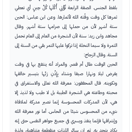
بلفظ الجنس. الصفة الرابعة تُؤْتِي أُكُلَها كُلَّ حِينٍ أي تعطي
ثمرها كل وقت وقّته الله لأثمارها. وعن ابن عباس: الحين
ستة أشهر لأن من حملها إلى صرامها ستة أشهر. وقال
مجاهد وابن زيد: سنة لأن الشجرة من العام إلى العام تحمل
الثمرة ولا سيما النخلة إذا تركوا عليها التمر بقي من السنة إلى
السنة. وقال الزجاج:
الحين الوقت طال أم قصر. والمراد أنه ينتفع بها في وقت
يفرض ليلا ونهارا صيفا وشتاء بِإِذْنِ رَبِّها بتيسير خالقها
وتكوينه. قال المحققون: معرفة الله تعالى والاستغراق في
محبته وطاعته هي الشجرة الطيبة بل لا طيب ولا لذيذ إلا
هي، لأن المدركات المحسوسة إنما تصير مدركة لملاقاة
شيء من المحسوس شيئا من الحاس. أما نور معرفة الله
وإشراقها فإنما ينفذ ويسري في جميع جواهر النفس حتى إنه
يكاد يتحد به. ثم إن سائر اللذات منقطعة متناهية، ولذة