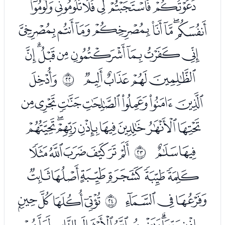
ﮡﮢﮣﮤﮥﮦﮧ
ﮨﮩﮪﮫﮬﮭﮮﮯ
ﮰﮱﯓﯔﯕﯖﯗﯘ
ﯙﯚﯛﯜ
ﯞ
ﰕ
ﯟﯠﯡﯢﯣﯤﯥ
ﯦﯧﯨﯩﯪﯫﯬﯭ
ﯮﯯ
ﯱﯲﯳﯴﯵﯶ
ﰖ
ﯷﯸﯹﯺﯻﯼ
ﯽﯾﯿ
ﭑﭒﭓﭔ
ﰗ
ﭕﭖﭗﭘﭙﭚﭛﭜ