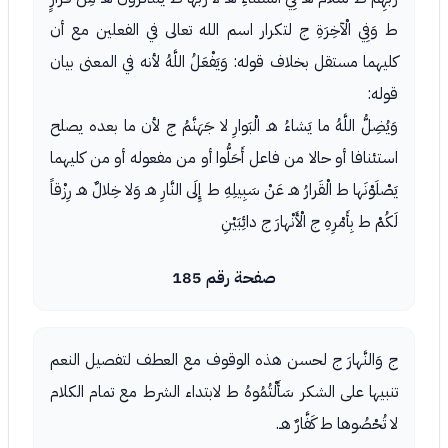
ط وَفِي الْآخِرَةِ ج لتكرار اسم الله تعالى في الفعلين مع أن
كليهما مستقل بخلاف قوله: وَيَفْعَلُ اللَّهُ لأنه في المعنى بيان
قوله:
وَيُضِلُّ اللَّهُ ما يَشاءُ هـ الْبَوارِ لا جَهَنَّمُ ج لأن ما بعده يصلح
استئنافا أو حالا من فاعل أَحَلُّوا أو من مفعوله أو من كليهما
يَصْلَوْنَها ط الْقَرارُ هـ عَنْ سَبِيلِهِ ط إِلَى النَّارِ هـ وَلا خِلالٌ هـ رِزْقاً
لَكُمْ ط بِأَمْرِهِ ج الْأَنْهارَ ج دائِبَيْنِ
صفحة رقم 185
ج وَالنَّهارَ ج لحسن هذه الوقوف مع العطف لتفصيل النعم
تنبيها على الشكر سَأَلْتُمُوهُ ط لابتداء الشرط مع تمام الكلام
لا تُحْصُوها ط كَفَّارٌ هـ.