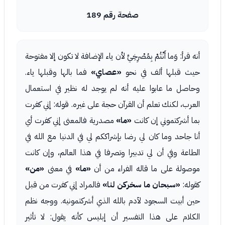
صفحة رقم 189
أنه قرأ: وَما أَنْتُمْ بِمُصْرِخِيَّ لأن ياء الإضافة لا تكون إلا مفتوحة
حيث قبلها ألف في نحو
«عصاي»
فما بالها وقبلها ياء.
وحاصل ما عابوا عليه أنه لم يوجد له نظير في استعمال
العرب، لكنك تعلم أن القرآن حجة على غيره. قوله: إني كفرت
بما أشركتموني إن كانت
«ما»
مصدرية فالمعنى إني كفرت أي
أنا جاحد وما كان لي رضا بإشراككم لي في الدنيا مع الله في
الطاعة وفي أن لي تدبيرا وتصرفا في هذا العالم، وإن كانت
موصولة على ما قاله الفراء من أن
«ما»
في معنى
«من»
كقوله:
«سبحان ما سخركن لنا»
فالمراد إني كفرت من قبل
حين أبيت السجود لآدم بالله الذي أشركتمونيه. ووجه نظم
الكلام على هذا التفسير أن إبليس كأنه يقول: لا تأثير