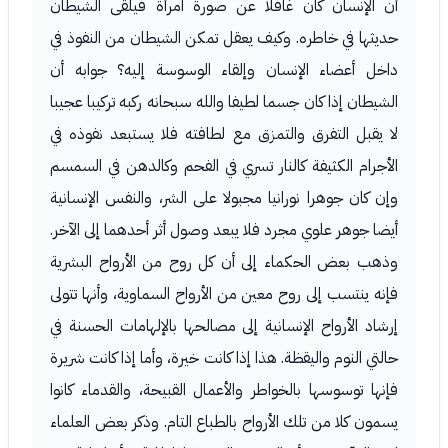
أن الإنسان كان غافلا عن صورة امرأة فيلقى الشيطان
حديثها في خاطره. وكيف يعقل تمكن الشيطان من النفوذ في
داخل أعضاء الإنسان وإلقاء الوسوسة إليه؟ جوابه أن
الشيطان إذا كان جسما لطيفا والله سبحانه ركبه تركيبا عجيبا
لا يقبل التفرق والتمزق مع لطافته فلا يستبعد نفوذه في
الأجرام الكثيفة كالنار تسري في الفحم وكالدهن في السمسم
وإن كان جوهرا نورانيا مجبولا على الشر، والنفس الإنسانية
أيضا جوهر علوي مجرد فلا يبعد وصول أثر أحدهما إلى الآخر.
وذهب بعض الحكماء إلى أن كل روح من الأرواح البشرية
فإنه ينتسب إلى روح معين من الأرواح السماوية، وأنها تتولى
إرشاد الأرواح الإنسانية إلى مصالحها بالإلهامات الحسنة في
حالتي النوم واليقظة. هذا إذا كانت خيرة، وأما إذا كانت شريرة
فإنها توسوسها بالخواطر والأعمال القبيحة، والقدماء كانوا
يسمون كلا من تلك الأرواح بالطباع التام. وذكر بعض العلماء