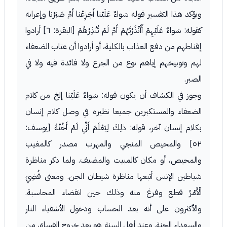
ويؤكد هذا التفسير قوله سَواءٌ عَلَيْنا أَجَزِعْنا أَمْ صَبَرْنا وإعرابه
كقوله: سَواءٌ عَلَيْهِمْ أَأَنْذَرْتَهُمْ أَمْ لَمْ تُنْذِرْهُمْ [البقرة: ٦] أرادوا
إقناطهم من دفع العذاب بالكلية، أو أرادوا أن عتاب الضعفاء
لهم وتوبيخهم إياهم نوع من الجزع ولا فائدة فيه ولا في
الصبر.
وجوز في الكشاف أن يكون قوله: سَواءٌ عَلَيْنا إلخ من كلام
الضعفاء والمستكبرين جميعا نظيره في وصل كلام إنسان
بكلام إنسان آخر، قوله: ذلِكَ لِيَعْلَمَ أَنِّي لَمْ أَخُنْهُ [يوسف:
٥٢] والمحيص المنجي والمهرب مصدر كالمغيب
والمحيص، أو مكان كالمبيت والمضيف. ولما ذكر مناظرة
شياطين الإنس أتبعها مناظرة شيطان الجن. ومعنى قُضِيَ
الْأَمْرُ قطع وفرغ منه وذلك حين انقضاء المحاسبة.
والأكثرون على أنه بعد الحساب ودخول الأشقياء النار
والسعداء الجنة. وعند أهل السنة هو بعد خروج الفساق من