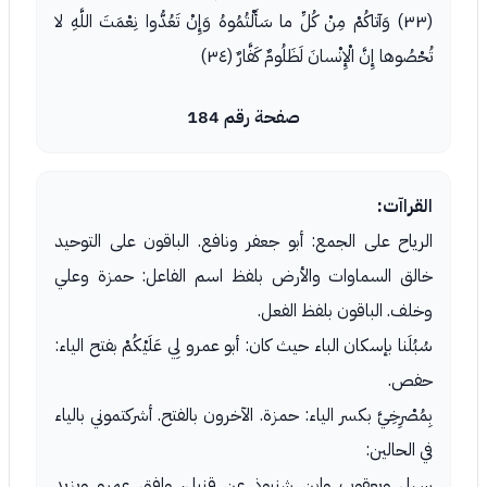
(٣٣) وَآتاكُمْ مِنْ كُلِّ ما سَأَلْتُمُوهُ وَإِنْ تَعُدُّوا نِعْمَتَ اللَّهِ لا
تُحْصُوها إِنَّ الْإِنْسانَ لَظَلُومٌ كَفَّارٌ (٣٤)
صفحة رقم 184
القراآت:
الرياح على الجمع: أبو جعفر ونافع. الباقون على التوحيد
خالق السماوات والأرض بلفظ اسم الفاعل: حمزة وعلي
وخلف. الباقون بلفظ الفعل.
سُبُلَنا بإسكان الباء حيث كان: أبو عمرو لِي عَلَيْكُمْ بفتح الياء:
حفص.
بِمُصْرِخِيَّ بكسر الياء: حمزة. الآخرون بالفتح. أشركتموني بالياء
في الحالين:
سهل ويعقوب وابن شنبوذ عن قنبل، وافق عمرو ويزيد