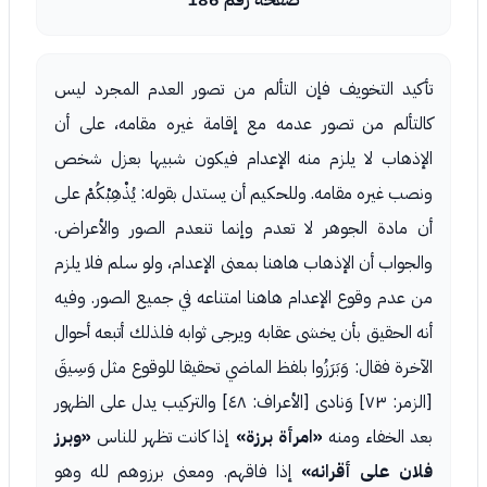
صفحة رقم 186
تأكيد التخويف فإن التألم من تصور العدم المجرد ليس
كالتألم من تصور عدمه مع إقامة غيره مقامه، على أن
الإذهاب لا يلزم منه الإعدام فيكون شبيها بعزل شخص
ونصب غيره مقامه. وللحكيم أن يستدل بقوله: يُذْهِبْكُمْ على
أن مادة الجوهر لا تعدم وإنما تنعدم الصور والأعراض.
والجواب أن الإذهاب هاهنا بمعنى الإعدام، ولو سلم فلا يلزم
من عدم وقوع الإعدام هاهنا امتناعه في جميع الصور. وفيه
أنه الحقيق بأن يخشى عقابه ويرجى ثوابه فلذلك أتبعه أحوال
الآخرة فقال: وَبَرَزُوا بلفظ الماضي تحقيقا للوقوع مثل وَسِيقَ
[الزمر: ٧٣] وَنادى [الأعراف: ٤٨] والتركيب يدل على الظهور
بعد الخفاء ومنه
«امرأة برزة»
إذا كانت تظهر للناس
«وبرز
فلان على أقرانه»
إذا فاقهم. ومعنى برزوهم لله وهو