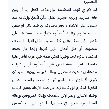
التفسير:
لما ذكر في الآيات المتقدمة أنواع عذاب الكفار أراد أن يبين
غاية حسرتهم ونهاية خيبتهم. فقال: مَثَلُ الَّذِينَ وارتفاعه عند
سيبويه على الابتداء والخبر محذوف أي فيما يتلى أو يقص
عليكم مثلهم. وقوله: أَعْمالُهُمْ كَرَمادٍ جملة مستأنفة على
تقدير سؤال سائل يقول: كيف مثلهم. وقال الفراء: المضاف
محذوف أي مثل أعمال الذين كفروا. وإنما جاز حذفه
استغناء بذكره ثانيا. وقيل: المثل صفة فيها غرابة فأخبر عنها
بالجملة المراد صفة الذين كفروا أَعْمالُهُمْ كَرَمادٍ كقولك
«صفة زيد عرضه مصون وماله غير مخزون»
ويجوز أن
يكون أَعْمالُهُمْ بدلا والخبر كَرَمادٍ وحده. والمراد بأعمال
الكفرة المكارم التي كانت لهم من صلة الأرحام وعتق الرقاب
وفداء الأسارى وعقر الإبل للأضياف وإغاثة الملهوفين وإعانة
المظلومين، شبهها في حبوطها- لبنائها على غير أساس