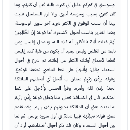
لوسوستي في كفركم بدليل أني كفرت بالله قبل أن كفرتم، وما
كان كفري بسبب وسوسة أخرى وإلا لزم التسلسل فثبت
بهذا أن سبب الوقوع في الكفر شيء آخر سوى الوسوسة،
وهذا التقرير يناسب أصول الأشاعرة. أما قوله: إِنَّ الظَّالِمِينَ
لَهُمْ عَذابٌ أَلِيمٌ فالأظهر أنه كلام الله، ويشمل إبليس ومن
تابعه من الثقلين وليس ببعيد أن يكون من بقية كلام إبليس
قطعا لأطماع أولئك الكفار عن إغاثته. ثم شرع في أحوال
السعداء وقال: وَأُدْخِلَ على لفظ الماضي تحقيقا للوقوع،
وقوله: بِإِذْنِ رَبِّهِمْ متعلق ب أُدْخِلَ أي أدخلتهم الملائكة
الجنة بإذن الله وأمره. وقرأ الحسن وَأُدْخِلَ على لفظ
المتكلم. قال في الكشاف: فعلى هذا يتعلق قوله: بِإِذْنِ رَبِّهِمْ
بما بعده يعني أن الملائكة يحيونهم بإذن ربهم. وقد تقدم
معنى قوله: تَحِيَّتُهُمْ فِيها سَلامٌ في أول سورة يونس. ثم لما
بين أحوال السعداء وكان قد ذكر أحوال أضدادهم، أراد أن