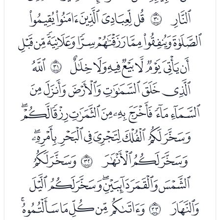
ﮢ
ﮤﮥﮦﮧﮨ
ﰝ
ﮩﮪﮫﮬﮭﮮﮯﮰ
ﮱﯓﯔﯕﯖﯗﯘﯙ
ﯛ
ﰞ
ﯜﯝﯞﯟﯠﯡ
ﯢﯣﯤﯥﯦﯧﯨﯩﯪ
ﯫﯬﯭﯮﯯﯰﯱﯲ
ﯳﯴﯵ
ﯷﯸ
ﰟ
ﯹﯺﯻﯼﯽﯾﯿ
ﰀ
ﭑﭒﭓﭔﭕﭖ
ﰠ