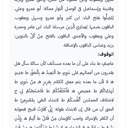
وقتيبة وإسماعيل في الوصل الْبَوارِ ممالة: أبو عمرو وعلي.
لِيُضِلُّوا بفتح الياء: ابن كثير وأبو عمرو وسهل ويعقوب.
الباقون بضمها. لِعِبادِيَ الَّذِينَ مرسلة: الياء: ابن عامر وحمزة
وعلي ويعقوب والأعشى. الباقون بالفتح. مِنْ كُلِّ بالتنوين:
يزيد وعباس. الباقون بالإضافة.
الوقوف:
عاصِفٍ ط بناء على أن ما بعده مستأنف كأن سائلا سأل هل
يقدرون من أعمالهم عَلى شَيْءٍ ط الْبَعِيدُ هـ بِالْحَقِّ ط جَدِيدٍ
هـ لا لأن ما بعده يتم معنى الكلام بِعَزِيزٍ هـ مِنْ شَيْءٍ ط
لَهَدَيْناكُمْ ط مَحِيصٍ هـ فَأَخْلَفْتُكُمْ ط فَاسْتَجَبْتُمْ لِي ج
لاختلاف الجملتين أَنْفُسَكُمْ ط لابتداء النفي بِمُصْرِخِيَّ ط
الحق أن من قال إن الابتداء بقوله: إِنِّي كَفَرْتُ قبيح فجوابه
أن الكفر بالإشراك واجب كالإيمان مِنْ قَبْلُ ط أَلِيمٌ هـ بِإِذْنِ
رَبِّهِمْ ط سَلامٌ هـ فِي السَّماءِ هـ لا رَبِّها ط يَتَذَكَّرُونَ هـ مِنْ قَرارٍ