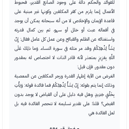
للفوائد والحكم دالة على وجود الصانع القدير، فحبوط
الأعمال إنما يلزم من كفر المكلفين وكونها غير مبنية على
قاعدة الإيمان والإخلاص لا من أنه سبحانه يمكن أن يوجد
في أفعاله عبث أو خلل أو سهو. ثم بين كمال قدرته
واستغنائه عن الظلم والقبائح وعن عمل كل عامل فقال: إِنْ
يَشَأْ يُذْهِبْكُمْ وقد مر مثله في سورة النساء. وَما ذلِكَ عَلَى
اللَّهِ بِعَزِيزٍ بمتعذر لأنه قادر الذات لا اختصاص له بمقدور
دون مقدور. فإن قيل:
الغرض من الآية إظهار القدرة وزجر المكلفين عن المعصية
وذلك إنما يتم بقوله: إِنْ يَشَأْ يُذْهِبْكُمْ فما فائدة قوله: وَيَأْتِ
بِخَلْقٍ جَدِيدٍ وهل فيه دليل على أن الفياض لا يوجد بدون
الفيض؟ قلنا: على تقدير تسليمه لا تنحصر الفائدة فيه بل
لعل الفائدة هي