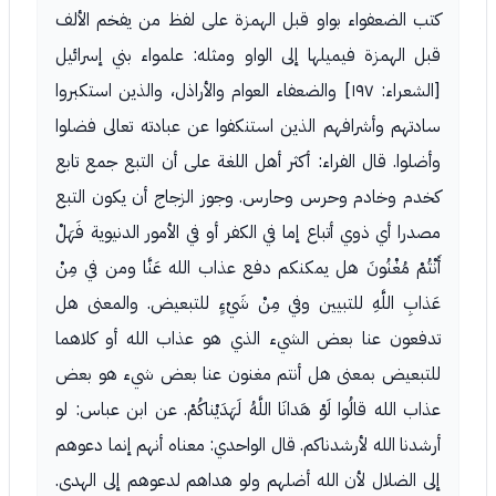
كتب الضعفواء بواو قبل الهمزة على لفظ من يفخم الألف
قبل الهمزة فيميلها إلى الواو ومثله: علمواء بني إسرائيل
[الشعراء: ١٩٧] والضعفاء العوام والأراذل، والذين استكبروا
سادتهم وأشرافهم الذين استنكفوا عن عبادته تعالى فضلوا
وأضلوا. قال الفراء: أكثر أهل اللغة على أن التبع جمع تابع
كخدم وخادم وحرس وحارس. وجوز الزجاج أن يكون التبع
مصدرا أي ذوي أتباع إما في الكفر أو في الأمور الدنيوية فَهَلْ
أَنْتُمْ مُغْنُونَ هل يمكنكم دفع عذاب الله عَنَّا ومن في مِنْ
عَذابِ اللَّهِ للتبيين وفي مِنْ شَيْءٍ للتبعيض. والمعنى هل
تدفعون عنا بعض الشيء الذي هو عذاب الله أو كلاهما
للتبعيض بمعنى هل أنتم مغنون عنا بعض شيء هو بعض
عذاب الله قالُوا لَوْ هَدانَا اللَّهُ لَهَدَيْناكُمْ. عن ابن عباس: لو
أرشدنا الله لأرشدناكم. قال الواحدي: معناه أنهم إنما دعوهم
إلى الضلال لأن الله أضلهم ولو هداهم لدعوهم إلى الهدى.