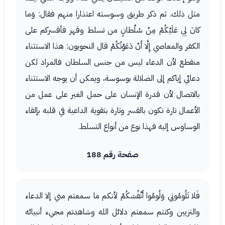
مثل ذلك. ثم ذكر طريق وسوسته اعتذارا منهم فقال: وَما
كانَ لِي عَلَيْكُمْ مِنْ سُلْطانٍ من تسلط وقهر فأقسركم على
الكفر والمعاصي إِلَّا أَنْ دَعَوْتُكُمْ قال النحويون: هذا الاستثناء
منقطع لأن الدعاء ليس من جنس السلطان فالمراد لكن
دعائي إياكم إلى الضلالة بوسوسة، ويمكن أن يوجه الاستثناء
بالاتصال لأن قدرة الإنسان على حمل الغير على عمل من
الأعمال تارة تكون بالقسر وتارة بتقوية الداعية في قلبه بإلقاء
الوساوس إليه فهذا نوع من أنواع التسلط.
صفحة رقم 188
فَلا تَلُومُونِي وَلُومُوا أَنْفُسَكُمْ لأنكم ما سمعتم مني إلا الدعاء
والتزيين وكنتم سمعتم دلائل الله وشاهدتم مجيء أنبيائه