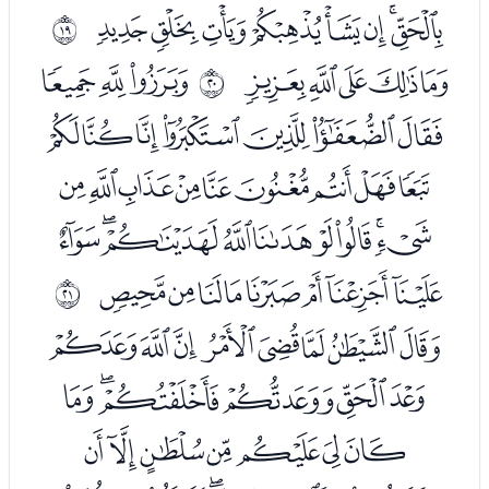
ﭘﭙﭚﭛﭜﭝﭞﭟ
ﰒ
ﭡﭢﭣﭤﭥ
ﭧﭨﭩ
ﰓ
ﭪﭫﭬﭭﭮﭯﭰ
ﭱﭲﭳﭴﭵﭶﭷﭸﭹ
ﭺﭻﭼﭽﭾﭿﮀﮁﮂ
ﮃﮄﮅﮆﮇﮈﮉﮊ
ﰔ
ﮌﮍﮎﮏﮐﮑﮒﮓ
ﮔﮕﮖﮗﮘﮙ
ﮚﮛﮜﮝﮞﮟﮠ