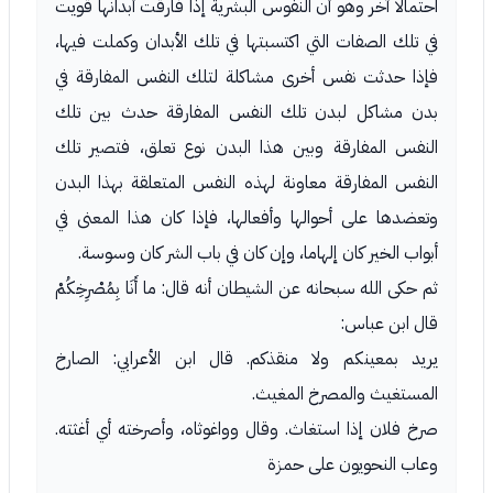
احتمالا آخر وهو أن النفوس البشرية إذا فارقت أبدانها قويت
في تلك الصفات التي اكتسبتها في تلك الأبدان وكملت فيها،
فإذا حدثت نفس أخرى مشاكلة لتلك النفس المفارقة في
بدن مشاكل لبدن تلك النفس المفارقة حدث بين تلك
النفس المفارقة وبين هذا البدن نوع تعلق، فتصير تلك
النفس المفارقة معاونة لهذه النفس المتعلقة بهذا البدن
وتعضدها على أحوالها وأفعالها، فإذا كان هذا المعنى في
أبواب الخير كان إلهاما، وإن كان في باب الشر كان وسوسة.
ثم حكى الله سبحانه عن الشيطان أنه قال: ما أَنَا بِمُصْرِخِكُمْ
قال ابن عباس:
يريد بمعينكم ولا منقذكم. قال ابن الأعرابي: الصارخ
المستغيث والمصرخ المغيث.
صرخ فلان إذا استغاث. وقال وواغوثاه، وأصرخته أي أغثته.
وعاب النحويون على حمزة