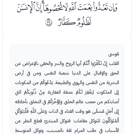
ﭗﭘﭙﭚﭛﭜﭝﭞﭟ
ﭠﭡ
ﰡ
مُوسى
القلب إِنْ تَكْفُرُوا أَنْتُمْ أيها الروح والسر والخفي بالإعراض عن
الحق والإقبال على الدنيا بتبعية النفس ومن في أرض
البشرية من النفس والهوى والطبيعة. يَدْعُوكُمْ من المكونات
إلى الملكوت لِيَغْفِرَ لَكُمْ بصفة الغفارية مِنْ ذُنُوبِكُمْ التي
أصابتكم من حجب عالم الخلق وَيُؤَخِّرَكُمْ في التخلق بأخلاقه
إِلى أَجَلٍ مُسَمًّى هو وقت الفناء في الذات وَعَلَى اللَّهِ فَلْيَتَوَكَّلِ
الْمُتَوَكِّلُونَ للتوكل مقامات: فتوكل المبتدئ قطع النظر عن
الأسباب في طلب المرام ثقة بالمسبب، وتوكل المتوسط