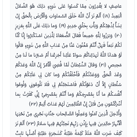
عاصِفٍ لا يَقْدِرُونَ مِمَّا كَسَبُوا عَلى شَيْءٍ ذلِكَ هُوَ الضَّلالُ
الْبَعِيدُ (١٨) أَلَمْ تَرَ أَنَّ اللَّهَ خَلَقَ السَّماواتِ وَالْأَرْضَ بِالْحَقِّ إِنْ
يَشَأْ يُذْهِبْكُمْ وَيَأْتِ بِخَلْقٍ جَدِيدٍ (١٩) وَما ذلِكَ عَلَى اللَّهِ بِعَزِيزٍ
(٢٠) وَبَرَزُوا لِلَّهِ جَمِيعاً فَقالَ الضُّعَفاءُ لِلَّذِينَ اسْتَكْبَرُوا إِنَّا كُنَّا
لَكُمْ تَبَعاً فَهَلْ أَنْتُمْ مُغْنُونَ عَنَّا مِنْ عَذابِ اللَّهِ مِنْ شَيْءٍ قالُوا
لَوْ هَدانَا اللَّهُ لَهَدَيْناكُمْ سَواءٌ عَلَيْنا أَجَزِعْنا أَمْ صَبَرْنا ما لَنا مِنْ
مَحِيصٍ (٢١) وَقالَ الشَّيْطانُ لَمَّا قُضِيَ الْأَمْرُ إِنَّ اللَّهَ وَعَدَكُمْ
وَعْدَ الْحَقِّ وَوَعَدْتُكُمْ فَأَخْلَفْتُكُمْ وَما كانَ لِي عَلَيْكُمْ مِنْ
سُلْطانٍ إِلاَّ أَنْ دَعَوْتُكُمْ فَاسْتَجَبْتُمْ لِي فَلا تَلُومُونِي وَلُومُوا
أَنْفُسَكُمْ ما أَنَا بِمُصْرِخِكُمْ وَما أَنْتُمْ بِمُصْرِخِيَّ إِنِّي كَفَرْتُ بِما
أَشْرَكْتُمُونِ مِنْ قَبْلُ إِنَّ الظَّالِمِينَ لَهُمْ عَذابٌ أَلِيمٌ (٢٢)
وَأُدْخِلَ الَّذِينَ آمَنُوا وَعَمِلُوا الصَّالِحاتِ جَنَّاتٍ تَجْرِي مِنْ تَحْتِهَا
الْأَنْهارُ خالِدِينَ فِيها بِإِذْنِ رَبِّهِمْ تَحِيَّتُهُمْ فِيها سَلامٌ (٢٣) أَلَمْ تَرَ
كَيْفَ ضَرَبَ اللَّهُ مَثَلاً كَلِمَةً طَيِّبَةً كَشَجَرَةٍ طَيِّبَةٍ أَصْلُها ثابِتٌ