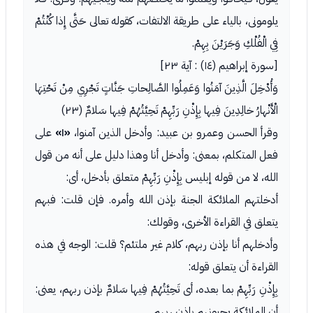
يلومونى، بالياء على طريقة الالتفات، كقوله تعالى حَتَّى إِذا كُنْتُمْ
فِي الْفُلْكِ وَجَرَيْنَ بِهِمْ.
[سورة إبراهيم (١٤) : آية ٢٣]
وَأُدْخِلَ الَّذِينَ آمَنُوا وَعَمِلُوا الصَّالِحاتِ جَنَّاتٍ تَجْرِي مِنْ تَحْتِهَا
الْأَنْهارُ خالِدِينَ فِيها بِإِذْنِ رَبِّهِمْ تَحِيَّتُهُمْ فِيها سَلامٌ (٢٣)
وقرأ الحسن وعمرو بن عبيد: وأدخل الذين آمنوا،
«١»
على
فعل المتكلم، بمعنى: وأدخل أنا وهذا دليل على أنه من قول
الله، لا من قوله إبليس بِإِذْنِ رَبِّهِمْ متعلق بأدخل، أى:
أدخلتهم الملائكة الجنة بإذن الله وأمره. فإن قلت: فبهم
يتعلق في القراءة الأخرى، وقولك:
وأدخلهم أنا بإذن ربهم، كلام غير ملتئم؟ قلت: الوجه في هذه
القراءة أن يتعلق قوله:
بِإِذْنِ رَبِّهِمْ بما بعده، أى تَحِيَّتُهُمْ فِيها سَلامٌ بإذن ربهم، يعنى:
أن الملائكة يحيونهم بإذن ربهم.