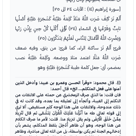
[سورة إبراهيم (١٤) : الآيات ٢٤ الى ٢٥]
أَلَمْ تَرَ كَيْفَ ضَرَبَ اللَّهُ مَثَلاً كَلِمَةً طَيِّبَةً كَشَجَرَةٍ طَيِّبَةٍ أَصْلُها
ثابِتٌ وَفَرْعُها فِي السَّماءِ (٢٤) تُؤْتِي أُكُلَها كُلَّ حِينٍ بِإِذْنِ رَبِّها
وَيَضْرِبُ اللَّهُ الْأَمْثالَ لِلنَّاسِ لَعَلَّهُمْ يَتَذَكَّرُونَ (٢٥)
قرئ أَلَمْ تَرَ ساكنة الراء، كما قرئ: من يتق، وفيه ضعف
ضَرَبَ اللَّهُ مَثَلًا اعتمد مثلا ووضعه. وكَلِمَةً طَيِّبَةً نصب
بمضمر، أى: جعل كلمة طيبة كَشَجَرَةٍ طَيِّبَةٍ وهو
(١). قال محمود:
«وقرأ الحسن وعمرو بن عبيد: وأدخل الذين
آمنوا على فعل المتكلم... الخ»
قال أحمد:
فان قلت: ما الذي صرف الزمخشري عن حمله على الالتفات من
التكلم إلى الغيبة، وألجأه إلى تعليقه بما بعده، وقد كانت له في
ذلك مندوحة، والالتفات على هذا الوجه كثير مستفيض. ألا ترى
إلى قوله تعالى طه ما أَنْزَلْنا عَلَيْكَ الْقُرْآنَ لِتَشْقى ثم قال تَنْزِيلًا
مِمَّنْ خَلَقَ الْأَرْضَ ولم يقل تنزيلا منا. قلت: لأمر ما صرف الكلام
عن هذا الوجه، وهو أن ظاهر أُدْخِلَ بلفظ المتكلم، يشعر بأن
إدخالهم الجنة لم يكن بواسطة، بل من الله تعالى مباشرة، وظاهر