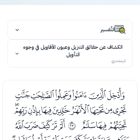
التَّفسير
الكشاف عن حقائق التنزيل وعيون الأقاويل في وجوه
التأويل
الزمخشري
ﯞﯟﯠﯡﯢﯣ
ﯤﯥﯦﯧﯨﯩﯪﯫﯬ
ﯭﯮﯯ
ﯱﯲﯳﯴﯵ
ﰖ