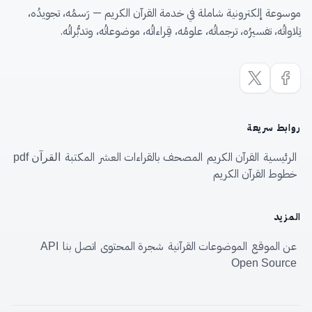
موسوعة إلكترونية شاملة في خدمة القرآن الكريم — رَسمُه، تجويدُه،
تِلاواتُه، تفسيرُه، ترجماتُه، علومُه، قِراءاتُه، موضوعاتُه، وتدبُّراتُه.
روابط سريعة
الرئيسية
القرآن الكريم
المصحف بالقراءات العشر
المكتبة
القرآن pdf
خطوط القرآن الكريم
المزيد
عن الموقع
الموضوعات القرآنية
شجرة المحتوى
اتصل بنا
API
Open Source