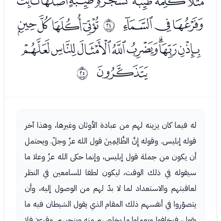
ﯶﯷﯸﯹﯺﯻﯼ
ﯽﯾﯿ
ﭑﭒﭓﭔ
ﰗ
ﭕﭖﭗﭘﭙﭚﭛﭜ
ﭝ
ﰘ
له فيما كان يزينه لهم من عبادة الأوثان وغيرها، وهذا آخر
قوله إبليس. وقوله إِنَّ الظَّالِمِينَ قول الله عزّ وجلّ. ويحتمل
أن يكون من جملة قول إبليس، وإنما حكى الله عزّ وعلا ما
سيقوله في ذلك الوقت، ليكون لطفا للسامعين في النظر
لعاقبتهم والاستعداد لما لا بدّ لهم من الوصول إليه، وأن
يتصوّروا في أنفسهم ذلك المقام الذي يقول الشيطان فيه ما
يقول، فيخافوا ويعملوا ما يخلصهم منه وينجيهم. وقرئ: فلا