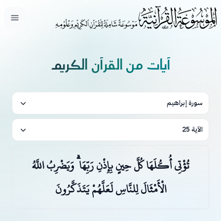
فتح ال
آيات من القرآن الكريم
سورة إبراهيم
الآية 25
تُؤْتِي أُكُلَهَا كُلَّ حِينٍ بِإِذْنِ رَبِّهَا ۗ وَيَضْرِبُ اللَّهُ
الْأَمْثَالَ لِلنَّاسِ لَعَلَّهُمْ يَتَذَكَّرُونَ