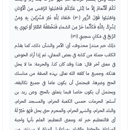
لَكُمُ الْأَنْعامُ إِلاَّ ما يُتْلى عَلَيْكُمْ فَاجْتَنِبُوا الرِّجْسَ مِنَ الْأَوْثانِ
وَاجْتَنِبُوا قَوْلَ الزُّورِ (٣٠) حُنَفاءَ لِلَّهِ غَيْرَ مُشْرِكِينَ بِهِ وَمَنْ
يُشْرِكْ بِاللَّهِ فَكَأَنَّما خَرَّ مِنَ السَّماءِ فَتَخْطَفُهُ الطَّيْرُ أَوْ تَهْوِي بِهِ
الرِّيحُ فِي مَكانٍ سَحِيقٍ (٣١)
ذلِكَ خبر مبتدإ محذوف، أى: الأمر والشأن ذلك، كما يقدّم
الكاتب جملة من كتابه في بعض المعاني، ثم إذا أراد الخوض
في معنى آخر قال: هذا وقد كان كذا. والحرمة: ما لا يحل
هتكه. وجميع ما كلفه الله تعالى بهذه الصفة من مناسك
الحج وغيرها، فيحتمل أن يكون عاما في جميع تكاليفه،
ويحتمل أن يكون خاصا فيما يتعلق بالحج. وعن زيد بن
أسلم: الحرمات خمس الكعبة الحرام، والمسجد الحرام،
والبلد الحرام، والشهر الحرام، والمحرم حتى يحل فَهُوَ خَيْرٌ لَهُ
أى فالتعظيم خير له. ومعنى التعظيم: العلم بأنها واجبة
المراعاة والحفظ والقيام بمراعاتها. المتلوّ لا يستثنى من