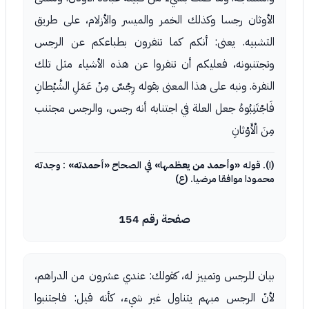
الأوثان رجسا وكذلك الخمر والميسر والأزلام، على طريق
التشبيه. يعنى: أنكم كما تنفرون بطباعكم عن الرجس
وتجتنبونه، فعليكم أن تنفروا عن هذه الأشياء مثل تلك
النفرة. ونبه على هذا المعنى بقوله رِجْسٌ مِنْ عَمَلِ الشَّيْطانِ
فَاجْتَنِبُوهُ جعل العلة في اجتنابه أنه رجس، والرجس مجتنب
مِنَ الْأَوْثانِ
(١). قوله
«وأحمد من يعظمها»
في الصحاح
«أحمدته»
: وجدته
محمودا موافقا مرضيا. (ع)
صفحة رقم 154
بيان للرجس وتمييز له، كقولك: عندي عشرون من الدراهم،
لأنّ الرجس مبهم يتناول غير شيء، كأنه قيل: فاجتنبوا