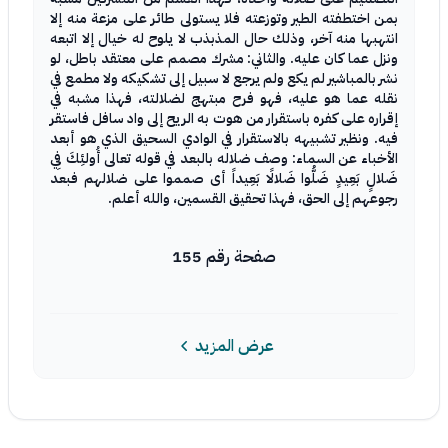
بمن اختطفته الطير وتوزعته فلا يستولى طائر على مزعة منه إلا
انتهبها منه آخر، وذلك حال المذبذب لا يلوح له خيال إلا اتبعه
ونزل عما كان عليه. والثاني: مشرك مصمم على معتقد باطل، لو
نشر بالمباشير لم يكع ولم يرجع لا سبيل إلى تشكيكه ولا مطمع في
نقله عما هو عليه، فهو فرح مبتهج لضلالته، فهذا مشبه في
إقراره على كفره باستقرار من هوت به الريح إلى واد سافل فاستقر
فيه. ونظير تشبيهه بالاستقرار في الوادي السحيق الذي هو أبعد
الأخباء عن السماء: وصف ضلاله بالبعد في قوله تعالى أُولئِكَ فِي
ضَلالٍ بَعِيدٍ ضَلُّوا ضَلالًا بَعِيداً أى صمموا على ضلالهم فبعد
رجوعهم إلى الحق، فهذا تحقيق القسمين، والله أعلم.
صفحة رقم 155
عرض المزيد