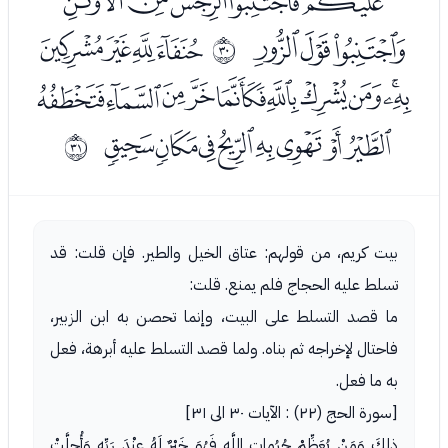
ﯨﯩﯪﯫﯬﯭ
ﯮﯯﯰ
ﭑﭒﭓﭔ
ﰝ
ﭕﭖﭗﭘﭙﭚﭛﭜﭝﭞ
ﭟﭠﭡﭢﭣﭤﭥﭦ
ﰞ
بيت كريم، من قولهم: عتاق الخيل والطير. فإن قلت: قد
تسلط عليه الحجاج فلم يمنع. قلت:
ما قصد التسلط على البيت، وإنما تحصن به ابن الزبير،
فاحتال لإخراجه ثم بناه. ولما قصد التسلط عليه أبرهة، فعل
به ما فعل.
[سورة الحج (٢٢) : الآيات ٣٠ الى ٣١]
ذلِكَ وَمَنْ يُعَظِّمْ حُرُماتِ اللَّهِ فَهُوَ خَيْرٌ لَهُ عِنْدَ رَبِّهِ وَأُحِلَّتْ