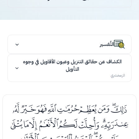
التَّفسير
الكشاف عن حقائق التنزيل وعيون الأقاويل في وجوه
التأويل
الزمخشري
ﯖﯗﯘﯙﯚﯛﯜﯝﯞ
ﯟﯠﯡﯢﯣﯤﯥﯦﯧ