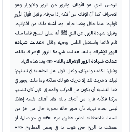
الرجس الذي هو الأوثان. والزور من الزور والازورار وهو
الانحراف، كما أنّ الإفك من أفكه إذا صرفه. وقيل قَوْلَ الزُّورِ
قولهم: هذا حلال وهذا حرام، وما أشبه ذلك من افترائهم.
وقيل: شهادة الزور. عن النبي ﷺ أنه صلى الصبح فلما سلم
قام قائما واستقبل الناس بوجهه وقال
«عدلت شهادة
الزور الإشراك بالله، عدلت شهادة الزور الإشراك بالله،
عدلت شهادة الزور الإشراك بالله»
«١»
وتلا هذه الاية.
وقيل: الكذب والبهتان. وقيل: قول أهل الجاهلية في تلبيتهم:
لبيك لا شريك لك إلا شريك هو لك تملكه وما ملك. يجوز في
هذا التشبيه أن يكون من المركب والمفرق، فإن كان تشبيها
مركبا فكأنه قال: من أشرك بالله فقد أهلك نفسه إهلاكا
ليس بعده نهاية، بأن صور حاله بصورة حال من خرّ من
السماء فاختطفته الطير، فتفرق مزعا
«٢»
في حواصلها، أو
عصفت به الريح حتى هوت به في بعض المطاوح
«٣»