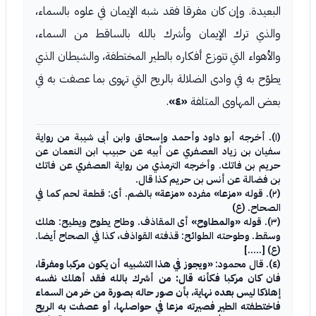
البعيدة. وإن كان مفرقا فقد شبه الإيمان في علوه بالسماء،
والذي ترك الإيمان وأشرك بالله بالساقط من السماء،
والأهواء التي تتوزع أفكاره بالطير المختطفة، والشيطان الذي
يطوّح به في وادى الضلالة بالريح التي تهوى بما عصفت به في
بعض المهاوى المتلفة
«٤»
.
(١). أخرجه أبو داود وأحمد وإسحاق وابن أبى شيبة من رواية
سفيان بن زياد العصفري عن أبيه عن حبيب ابن النعمان عن
حريم بن فاتك. وأخرجه الترمذي من رواية العصفري عن فاتك
بن فضالة عن أنس بن حريم كذا قال.
(٢). قوله
«مزعا»
مفرده
«مزعة»
بالضم. أى: قطعة لحم كما في
الصحاح. (ع)
(٣). قوله
«والمطاوح»
أى المقاذف. وطاح يطوح ويطيح: هلك
وسقط. وطوحته الطوائح: قذفته القواذف، كذا في الصحاح أيضا.
(ع) [.....]
(٤). قال محمود:
«ويجوز في هذا التشبيه أن يكون مركبا ومفرقا،
فان كان مركبا فكأنه قال: من أشرك بالله فقد أهلك نفسه
إهلاكا ليس بعده نهاية، بأن صور حاله بصورة من خر من السماء
فاختطفته الطير فصيرته مزعا في حواصلها، أو عصفت به الريح