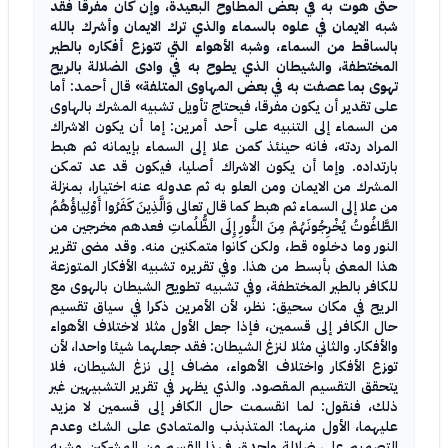
حتى هوت به في بعض المطاوح البعيدة، وإن كان مفرقا فقد
شبه الايمان في علوه بالسماء والذي ترك الايمان وأشرك بالله
بالساقط من السماء، وشبه الأهواء التي تتوزع أفكاره بالطير
المختطفة، والشيطان الذي يطوح به في وادى الضلالة بالريح
تهوى بما عصفت به في بعض المهاوى المتلفة»
قال أحمد: أما
على تقدير أن يكون مفرقا، فيحتاج تأويل تشبيه المشرك بالهاوى
من السماء إلى التنبيه على أحد أمرين: إما أن يكون الاشراك
المراد ردته، فانه حينئذ كمن علا إلى السماء بإيمانه ثم هبط
بارتداده. وإما أن يكون الاشراك أصليا، فيكون قد عد تمكن
المشرك من الايمان ومن العلو به ثم عدوله عنه اختيارا، بمنزلة
من علا إلى السماء ثم هبط كما قال تعالى وَالَّذِينَ كَفَرُوا أَوْلِياؤُهُمُ
الطَّاغُوتُ يُخْرِجُونَهُمْ مِنَ النُّورِ إِلَى الظُّلُماتِ فعدهم مخرجين من
النور وما دخلوه قط، ولكن كانوا متمكنين منه. وقد مضى تقرير
هذا المعنى بأبسط من هذا. وفي تقريره تشبيه الأفكار المتوزعة
للكافر بالطير المختطفة، وفي تشبيه تطويح الشيطان بالهوى مع
الريح في مكان سحيق: نظر، لأن الأمرين ذكرا في سياق تقسيم
حال الكافر إلى قسمين، فإذا جعل الأول مثلا لاختلاف الأهواء
والأفكار. والثاني مثلا لنزغ الشيطان: فقد جعلهما شيئا واحدا، لأن
توزع الأفكار واختلاف الأهواء، مضاف إلى نزغ الشيطان، فلا
يتحقق التقسيم المقصود. والذي يظهر في تقرير التشبيهين غير
ذلك، فنقول: لما انقسمت حال الكافر إلى قسمين لا مزيد
عليهما، الأول منهما: المتذبذب والمتمادى على الشك وعدم
التصميم على ضلالة واحدة، فهذا القسم من المشركين مشبه