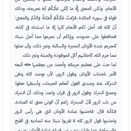
الأنعام، ولكن المعنى إِلَّا ما يُتْلى عَلَيْكُمْ آية تحريمه، وذلك
قوله في سورة المائدة حُرِّمَتْ عَلَيْكُمُ الْمَيْتَةُ وَالدَّمُ والمعنى:
أنّ الله قد أحل لكم الأنعام كلها إلا ما استثناه في كتابه،
فحافظوا على حدوده، وإياكم أن تحرموا مما أحل شيئا،
كتحريم عبدة الأوثان البحيرة والسائبة وغير ذلك، وأن تحلوا
مما حرم الله، كاحلالهم أكل الموقوذة والميتة وغير ذلك.
لما حث على تعظيم حرماته وأحمد من يعظمها
«١»
أتبعه
الأمر باجتناب الأوثان وقول الزور، لأن توحيد الله ونفى
الشركاء عنه وصدق القول أعظم الحرمات وأسبقها خطوا.
وجمع الشرك وقول الزور في قران واحد، وذلك أنّ الشرك
من باب الزور لأنّ المشرك زاعم أنّ الوثن تحق له العبادة،
فكأنه قال: فاجتنبوا عبادة الأوثان التي هي رأس الزور
واجتنبوا قول الزور كله لا تقربوا شيئا منه لتماديه في القبح
والسماجة. وما ظنك بشيء من قبيله عبادة الأوثان. وسمى