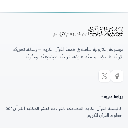
موسوعة إلكترونية شاملة في خدمة القرآن الكريم — رَسمُه، تجويدُه،
تِلاواتُه، تفسيرُه، ترجماتُه، علومُه، قِراءاتُه، موضوعاتُه، وتدبُّراتُه.
روابط سريعة
الرئيسية
القرآن الكريم
المصحف بالقراءات العشر
المكتبة
القرآن pdf
خطوط القرآن الكريم