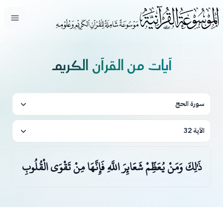
فتح ال
آيات من القرآن الكريم
سورة الحج
الآية 32
ذَٰلِكَ وَمَنْ يُعَظِّمْ شَعَائِرَ اللَّهِ فَإِنَّهَا مِنْ تَقْوَى الْقُلُوبِ