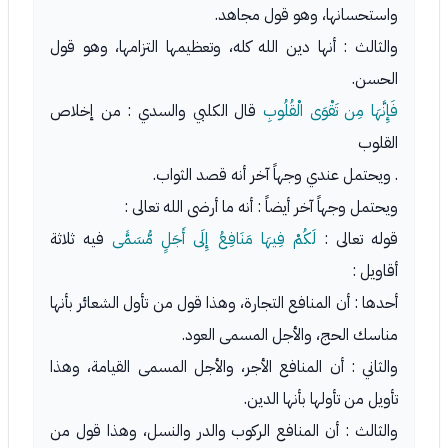
واستحسانها، وهو قول مجاهد.
والثالث : أنها دين الله كله، وتعظيمها التزامها، وهو قول
الحسن.
فَإِنَّهَا مِن تَقْوَى الْقُلُوبِ
قال الكلبي والسدي : من إخلاص
القلوب
. ويحتمل عندي وجهاً آخر أنه قصد الثواب.
ويحتمل وجهاً آخر أيضاً : أنه ما أرضى الله تعالى :
قوله تعالى :
لَكُمْ فِيهَا مَنَافِعُ إِلَى أَجَلٍ مُّسَمًّى
فيه ثلاثة
أقاويل :
أحدها : أن المنافع التجارة، وهذا قول من تأول الشعائر بأنها
مناسك الحج، والأجل المسمى العود.
والثاني : أن المنافع الأجر، والأجل المسمى القيامة، وهذا
تأويل من تأولها بأنها الدين.
والثالث : أن المنافع الركوب والدر والنسل، وهذا قول من