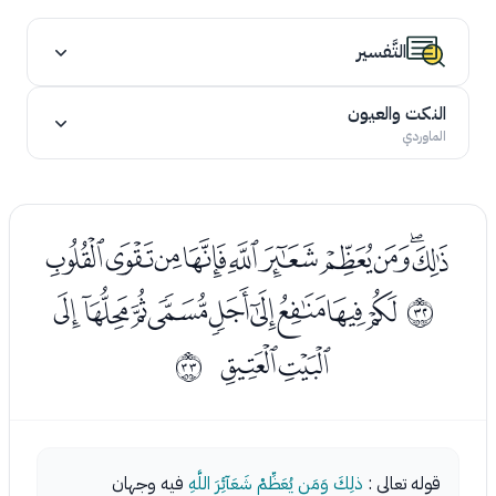
التَّفسير
النكت والعيون
الماوردي
ﭨﭩﭪﭫﭬﭭﭮﭯﭰﭱ
ﭳﭴﭵﭶﭷﭸﭹﭺﭻ
ﰟ
ﭼﭽ
ﰠ
قوله تعالى :
ذلِكَ وَمَن يُعَظِّمْ شَعَآئِرَ اللَّهِ
فيه وجهان