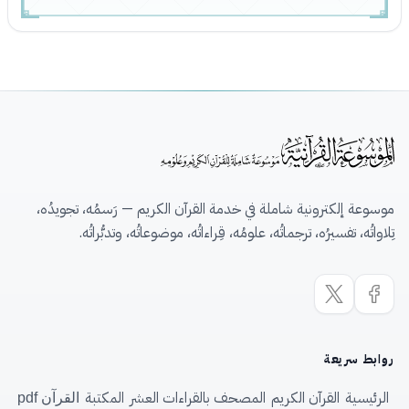
موسوعة إلكترونية شاملة في خدمة القرآن الكريم — رَسمُه، تجويدُه،
تِلاواتُه، تفسيرُه، ترجماتُه، علومُه، قِراءاتُه، موضوعاتُه، وتدبُّراتُه.
روابط سريعة
الرئيسية
القرآن الكريم
المصحف بالقراءات العشر
المكتبة
القرآن pdf