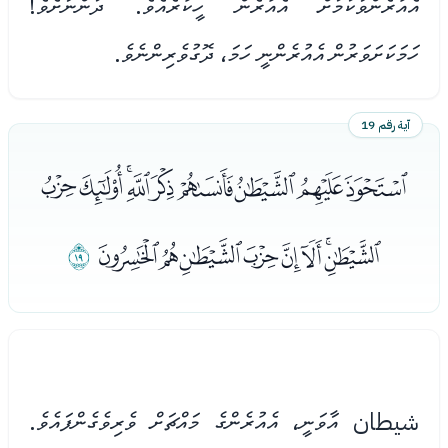
އެއުރެންވާކަމަށް އެއުރެން ހީކުރެއެވެ. ދަންނާށެވެ!
ހަމަކަށަވަރުން އެއުރެންނީ ހަމަ، ދޮގުވެރިންނެވެ.
آية رقم 19
ﯸﯹﯺﯻﯼﯽﯾﯿﰀ
ﰁﰂﰃﰄﰅﰆﰇﰈ
ﰉ
شيطان އާވަނީ، އެއުރެންގެ މައްޗަށް ވެރިވެގެންފައެވެ.