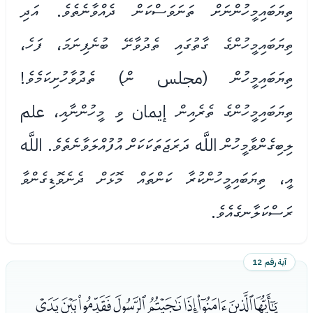
ތިޔަބައިމީހުންނަށް ތަނަވަސްކަން ދެއްވާނެތެވެ. އަދި
ތިޔަބައިމީހުންގެ ގާތުގައި ތެދުވާށޭ ބުނެފިނަމަ، ފަހެ،
ތިޔަބައިމީހުން (مجلس ން) ތެދުވާހުށިކަމެވެ!
ތިޔަބައިމީހުންގެ ތެރެއިން إيمان ވިި މީހުންނާއި، علم
ލިބިގެންވާމީހުން اللَّه ދަރަޖަތަކަކަށް އުފުއްލަވާނެތެވެ. اللَّه
އީ، ތިޔަބައިމީހުންކުރާ ކަންތައް މޮޅަށް ދެނެވޮޑިގެންވާ
ރަސްކަލާނގެއެވެ.
آية رقم 12
ﭑﭒﭓﭔﭕﭖﭗﭘﭙ