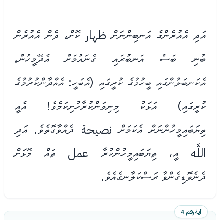
އަދި އެއުރެންގެ އަނބިންނަށް ظهار ކޮށް، ދެން އެއުރެން
ބުނި ބަސް އަނބުރައި ގެނައުމަށް އެދޭމީހުން،
އެކަނބަލުންގައި ބީހުމުގެ ކުރީގައި (އެބަހީ: އެއްދާންކުރުމުގެ
ކުރީގައި) އަޅަކު މިނިވަންކުރާހުށިކަމެވެ! އެއީ
ތިޔަބައިމީހުންނަށް އެކަމަށް نصيحة ދެއްވާގޮތެވެ. އަދި
اللَّه އީ، ތިޔަބައިމީހުންކުރާ عمل ތައް މޮޅަށް
ދެނެވޮޑިގެންވާ ރަސްކަލާނގެއެވެ.
آية رقم 4