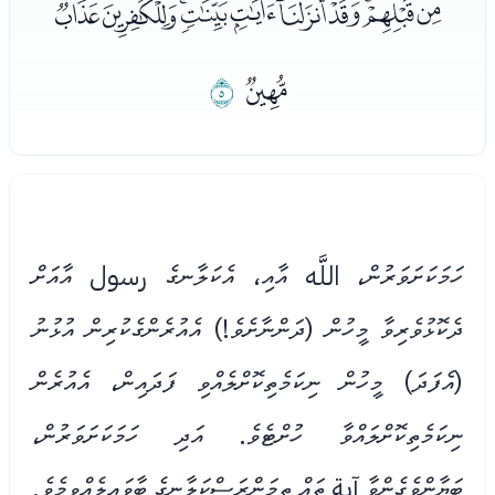
ﯡﯢﯣﯤﯥﯦﯧﯨﯩﯪ
ﯫ
ﯬ
ހަމަކަށަވަރުން، اللَّه އާއި، އެކަލާނގެ رسول އާއަށް
ދެކޮޅުވެރިވާ މީހުން (ދަންނާށެވެ!) އެއުރެންގެކުރިން އުޅުނު
(އެފަދަ) މީހުން ނިކަމެތިކޮށްލެއްވި ފަދައިން، އެއުރެން
ނިކަމެތިކޮށްލައްވާ ހުށްޓެވެ. އަދި ހަމަކަށަވަރުން،
ބަޔާންވެގެންވާ آية ތައް ތިމަންރަސްކަލާނގެ ބާވައިލެއްވީމެވެ.