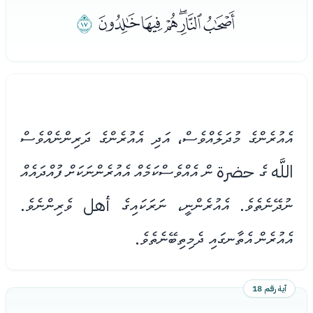
ﯝﯞﯟﯠﯡﯢ
ﯣ
އެއުރެންގެ މުދަލެއްވެސް، އަދި އެއުރެންގެ ދަރިންނެއްވެސް
اللَّه ގެ حضرة ން އެއްވެސްކަމެއް އެއުރެންނަކަށް ފުއްދައެއް
ނުދޭނެތެވެ. އެއުރެންނީ، ނަރަކައިގެ أهل ވެރިންނެވެ.
އެއުރެން އެތާނގައި ދެމިތިބޭނެތެވެ.
آية رقم 18