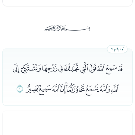
ﰡ
آية رقم 1
ﭑﭒﭓﭔﭕﭖﭗﭘﭙﭚ
ﭛﭜﭝﭞﭟﭠﭡﭢﭣ
ﭤ