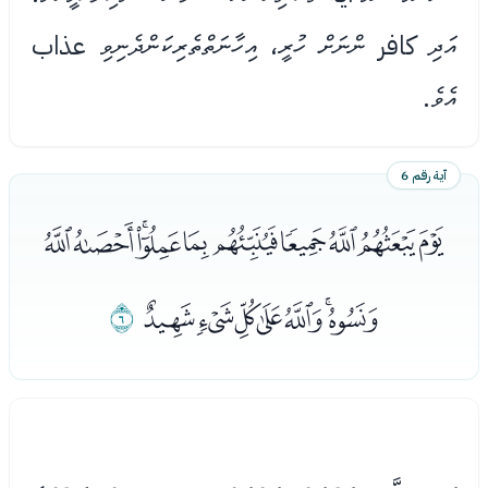
އަދި كافر ންނަށް ހުރީ، އިހާނަތްތެރިކަންދެނިވި عذاب
އެވެ.
آية رقم 6
ﯭﯮﯯﯰﯱﯲﯳﯴﯵﯶ
ﯷﯸﯹﯺﯻﯼﯽ
ﯾ