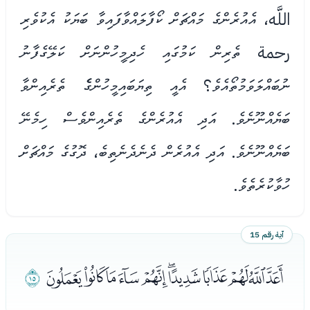
اللَّه، އެއުރެންގެ މައްޗަށް ކޯފާލައްވާފައިވާ ބަޔަކު އެކުވެރި
رحمة ތެރިން ކަމުގައި ހެދިމީހުންނަށް ކަލޭގެފާނު
ނުބައްލަވަމުތޯއެވެ؟ އެއީ ތިޔަބައިމީހުންގެެ ތެރެއިންވާ
ބަޔެއްނޫނެވެ. އަދި އެއުރެންގެ ތެރެއިންވެސް ހިމެނޭ
ބަޔެއްނޫނެވެ. އަދި އެއުރެން ދެނެދެނެތިބެ، ދޮގުގެ މައްޗަށް
ހުވާކުރެތެވެ.
آية رقم 15
ﮚﮛﮜﮝﮞﮟﮠﮡﮢﮣﮤ
ﮥ