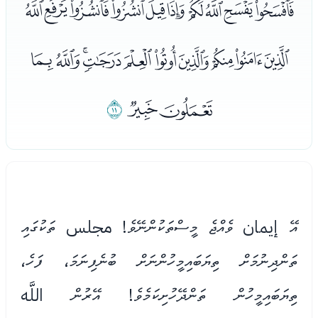
ﰀﰁﰂﰃﰄﰅﰆﰇﰈﰉﰊ
ﰋﰌﰍﰎﰏﰐﰑﰒﰓﰔ
ﰕﰖ
ﰗ
އޭ إيمان ވެއްޖެ މީސްތަކުންނޭވެ! مجلس ތަކުގައި
ތަންދިނުމަށް ތިޔަބައިމީހުންނަށް ބުނެފިނަމަ، ފަހެ،
ތިޔަބައިމީހުން ތަންދޭހުށިކަމެވެ! އޭރުން اللَّه