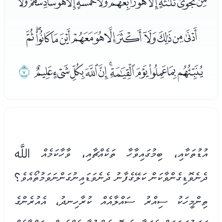
ﭟﭠﭡﭢﭣﭤﭥﭦﭧﭨﭩﭪ
ﭫﭬﭭﭮﭯﭰﭱﭲﭳﭴﭵﭶﭷ
ﭸﭹﭺﭻﭼﭽﭾﭿﮀﮁﮂ
ﮃ
އުޑުތަކާއި، ބިމުގައިވާހާ ތަކެއްޗާއި، ވާހާކަމެއް اللَّه
ދެނެވޮޑިގެންވާކަން ކަލޭގެފާނު ދެނެވަޑައިނުގަންނަވަމުތޯއެވެ؟
ތިންމީހަކު ސިއްރު ސައްލާއެއް ކުރާހިނދު، އެއުރެންގެ