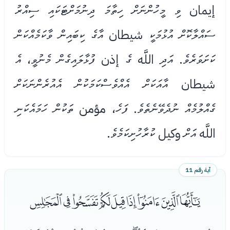
إيمان ވި މީހުންނަށް ހިތާމަ ދިނުމަށްޓަކައި ސިއްރު
ސައްލާކޮށް އުޅުމަކީ شيطان އާގެ ކިބައިން ވާކަމެއްކަން
ކަށަވަރެވެ. އަދި اللَّه ގެ إذن ފުޅާލައިގެން މެނުވީ، އެ
شيطان އާއަކަށް އެއްވެސްކަމަކުން އެއުރެންނަކަށް
ގެއްލުމެއް ނުދެވޭނެތެވެ. ފަހެ، مؤمن ތަކުން ހަމައެކަނި
اللَّه އަށް وكيل ކުރާހުށިކަމެވެ.
آية رقم 11
ﯷﯸﯹﯺﯻﯼﯽﯾﯿ