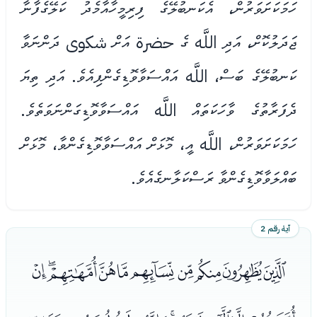
ހަމަކަށަވަރުން، އެކަނބުލޭގެ ފިރިމީހާއާމެދު ކަލޭގެފާނާ
ޖަދަލުކޮށް، އަދި اللَّه ގެ حضرة އަށް شكوى ދަންނަވާ
ކަނބުލޭގެ ބަސް، اللَّه އައްސަވާވޮޑިގެންފިއެވެ. އަދި ތިޔަ
ދެފަރާތުގެ ވާހަކަތައް اللَّه އައްސަވާވޮޑިގަންނަވަތެވެ.
ހަމަކަށަވަރުން، اللَّه އީ، މޮޅަށް އައްސަވާވޮޑިގެންވާ، މޮޅަށް
ބައްލަވާވޮޑިގެންވާ ރަސްކަލާނގެއެވެ.
آية رقم 2
ﭥﭦﭧﭨﭩﭪﭫﭬﭭﭮ