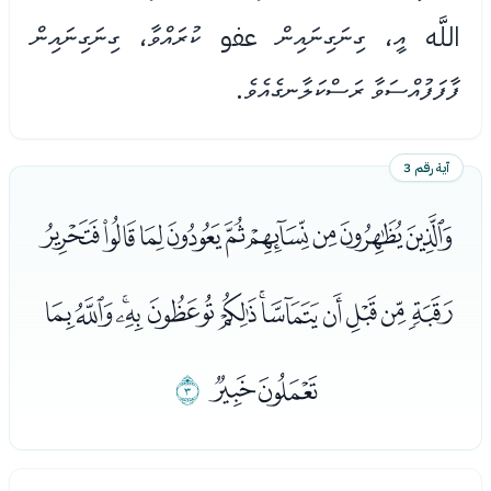
اللَّه އީ، ގިނަގިނައިން عفو ކުރައްވާ، ގިނަގިނައިން
ފާފަފުއްސަވާ ރަސްކަލާނގެއެވެ.
آية رقم 3
ﮀﮁﮂﮃﮄﮅﮆﮇﮈ
ﮉﮊﮋﮌﮍﮎﮏﮐﮑﮒﮓﮔ
ﮕﮖ
ﮗ