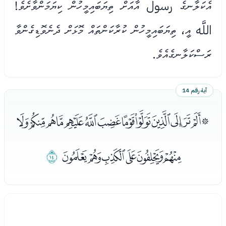
އެކަލާނގެ رسول އާއަށް ތިޔަބައިމީހުން ކިޔަމަންވާށެވެ!
اللَّه އީ، ތިޔަބައިމީހުން ކުރާކަންތައް މޮޅަށް ދެނެވޮޑިގެންވާ
ރަސްކަލާނގެއެވެ.
آية رقم 14
ﮅﮆﮇﮈﮉﮊﮋﮌﮍﮎﮏﮐﮑﮒ
ﮓﮔﮕﮖﮗﮘ
ﮙ