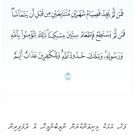
ﮘﮙﮚﮛﮜﮝﮞﮟﮠﮡﮢ
ﮣﮤﮥﮦﮧﮨﮩﮪﮫﮬ
ﮭﮮﮯﮰﮱﯓﯔﯕﯖ
ﯗ
ފަހެ، އަޅަކު މިނިވަންކުރަން ނުލިބުނުމީހާ، އެ ދެމަފިރިން