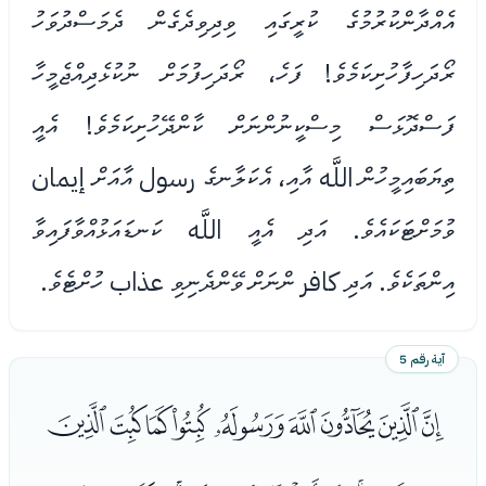
އެއްދާންކުރުމުގެ ކުރީގައި ވިދިވިދެގެން ދެމަސްދުވަހު
ރޯދަހިފާހުށިކަމެވެ! ފަހެ، ރޯދަހިފުމަށް ނުކުޅެދިއްޖެމީހާ
ފަސްދޮޅަސް މިސްކީނުންނަށް ކާންދޭހުށިކަމެވެ! އެއީ
ތިޔަބައިމީހުން اللَّه އާއި، އެކަލާނގެ رسول އާއަށް إيمان
ވުމަށްޓަކައެވެ. އަދި އެއީ اللَّه ކަނޑައަޅުއްވާފައިވާ
އިންތަކެވެ. އަދި كافر ންނަށް ވޭންދެނިވި عذاب ހުށްޓެވެ.
آية رقم 5
ﯘﯙﯚﯛﯜﯝﯞﯟﯠ