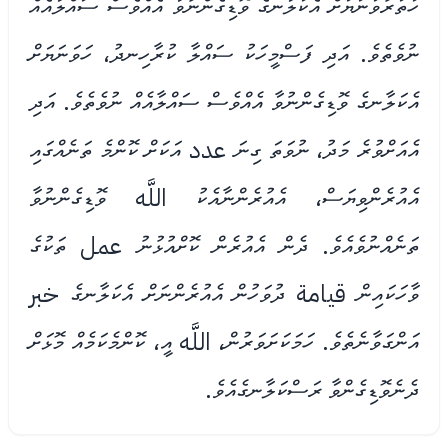
ހަތަރުވަނަޔަށް އެކަލާނގެ ވޮޑިގެންނުވާ އެއްވެސް ސައްލާއެއް
ނުވެތެވެ. އަދި ފަސްމީހަކު ސައްލާ ކުރާހިނދު، ހަވަނަޔަށް
އެކަލާނގެ ވޮޑިގެންނުވާ އެއްވެސް ސައްލާއެއް ނުވެތެވެ. އަދި
އެއަށްވުރެ މަދު، ނުވަތަ ގިނަ عدد އަކަށް ކޮންމެ ތަނެއްގައި
އެއުރެންވިޔަސް، އެއުރެންނާއެކު اللَّه ވޮޑިގެންނުވާ
ތަނެއްނުވެއެވެ. ދެން އެއުރެން ކޮށްއުޅުނު عمل ތަކުގެ
ވާހަކައިން قيامة ދުވަހުން އެއުރެންނަށް އެކަލާނގެ خبر
އަންގަވާނެތެވެ. ހަމަކަށަވަރުން، اللَّه އީ، ކޮންމެކަމެއް މޮޅަށް
ދެނެވޮޑިގެންވާ ރަސްކަލާނގެއެވެ.