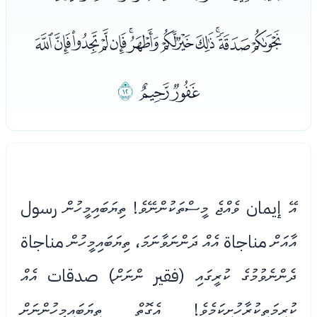
ﭚﭛﭜﭝﭞﭟﭠﭡﭢﭣﭤﭥﭦ
ﭧﭨ
ﭩ
އޭ إيمان ވެއްޖެ މީސްތަކުންނޭވެ! ތިޔަބައިމީހުން رسول
އާއަށް مناجاة އެއް ދަންނަވާނަމަ، ތިޔަބައިމީހުން مناجاة
ދެންނެވުމުގެ ކުރީގައި (فقير ންނަށް) صدقات އެއް
ކުރިމަތިކުރާހުށިކަމެވެ! އެގޮތް ތިޔަބައިމީހުންނަށް