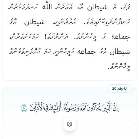
ފަހެ، އެ شيطان އާ، އެއުރެން اللَّه ހަނދުމަކުރުން
ހަނދާންނެތިކޮށްލިއެވެ. އެއުރެންނީ، شيطان އާގެ
جماعة ގެ މީހުންނެވެ. ދަންނާށެވެ! ހަމަކަށަވަރުން،
شيطان އާގެ جماعة ގެމީހުންނީ ހަމަ ގެއްލެނިވެގެންވާ
މީހުންނެވެ.
آية رقم 20
ﰊﰋﰌﰍﰎﰏﰐﰑ
ﰒ