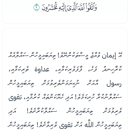
ﯞﯟﯠﯡﯢ
ﯣ
އޭ إيمان ވެއްޖެ މީސްތަކުންނޭވެ! ތިޔަބައިމީހުން ސައްލާއެއް
ކުރާހިނދު ފަހެ، ފާފަވެރިކަމާއި، عداوة ތެރިކަމާއި،
رسول އާއަށް ނުކިޔަމަންތެރިވުމަށް ތިޔަބައިމީހުން
ސައްލާނުކުރާ ހުށިކަމެވެ! އަދި ހެޔޮކަންތައް ކުރުމާއި، تقوى
ވެރިވުމަށް ތިޔަބައިމީހުން ސައްލާކުރާށެވެ! އަދި
ތިޔަބައިމީހުން اللَّه އަށް تقوى ވެރިވާށެވެ! ތިޔަބައިމީހުން