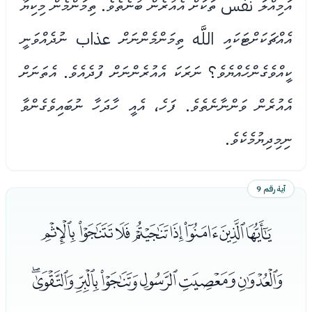
އަމިއްލަ نفس ތަކަށް އެއުރެން ބުނެތެވެ. ތިމަންމެން މިކިޔާ
އެއްޗަކަށްޓަކައި اللَّه ތިމަންމެންނަށް عذاب ނުދެއްވަނީ
ކީއްވެގެންހެއްޔެވެ؟ ނަރަކަ އެއުރެންނަށް ފުދެއެވެ. އެތަނަށް
އެއުރެން ވަންނާނެތެވެ. ފަހެ، އެއީ ހާދަހާ ނުބައިވެގެންވާ
ނިމިދިޔުމެކެވެ.
آية رقم 9
ﮮﮯﮰﮱﯓﯔﯕﯖ
ﯗﯘﯙﯚﯛﯜﯝ