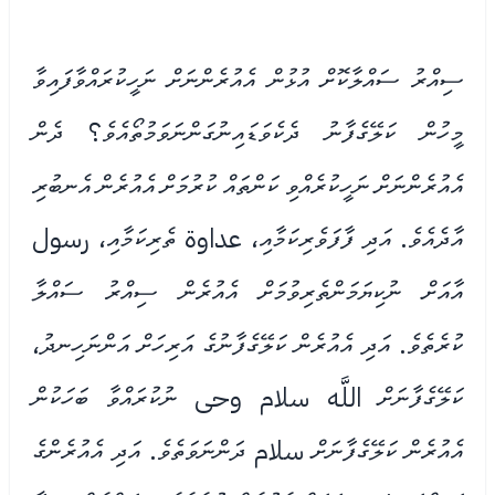
ސިއްރު ސައްލާކޮށް އުޅުން އެއުރެންނަށް ނަހީކުރައްވާފައިވާ
މީހުން ކަލޭގެފާނު ދެކެވަޑައިނުގަންނަވަމުތޯއެވެ؟ ދެން
އެއުރެންނަށް ނަހީކުރެއްވި ކަންތައް ކުރުމަށް އެއުރެން އެނބުރި
އާދެއެވެ. އަދި ފާފަވެރިކަމާއި، عداوة ތެރިކަމާއި، رسول
އާއަށް ނުކިޔަމަންތެރިވުމަށް އެއުރެން ސިއްރު ސައްލާ
ކުރެތެވެ. އަދި އެއުރެން ކަލޭގެފާނުގެ އަރިހަށް އަންނަހިނދު،
ކަލޭގެފާނަށް اللَّه سلام وحى ނުކުރައްވާ ބަހަކުން
އެއުރެން ކަލޭގެފާނަށް سلام ދަންނަވަތެވެ. އަދި އެއުރެންގެ