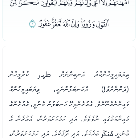
ﭯﭰﭱﭲﭳﭴﭵﭶﭷ
ﭸﭹﭺﭻﭼﭽﭾ
ﭿ
ތިޔަބައިމީހުންކުރެ އަނބިންނަށް ظهار ކުރާމީހުން
(ދަންނާށެވެ!) އެކަނބަލުންނަކީ، ތިޔަބައިމީހުންގެ
މައިންނެއްނޫނެވެ. އެއުރެންވިހޭ ކަނބަލުން މެނުވީ، އެއުރެންގެ
މައިންކަމުގައި ނުވެތެވެ. އަދި ހަމަކަށަވަރުން، އެއުރެން އެ
ބުނަނީ مُنكَر ބަހެކެވެ. އަދި ދޮގެކެވެ. އަދި ހަމަކަށަވަރުން،