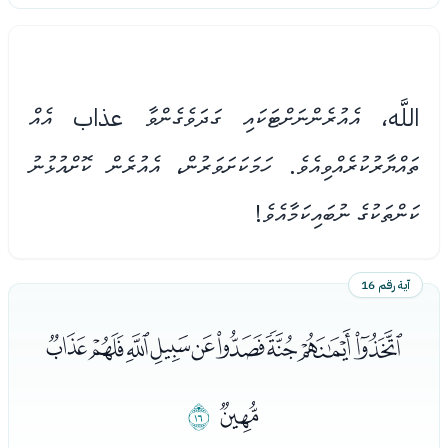
اللَّه، އެއުރެންނަށްޓަކައި ގަދަވެގެންވާ عذاب އެއް
ތައްޔާރުކުރެއްވިއެވެ. ހަމަކަށަވަރުން، އެއުރެން ކޮށްއުޅުނު
ކަންތަކުގެ ނުބައިކަމާއެވެ!
آية رقم 16
ﮦﮧﮨﮩﮪﮫﮬﮭﮮ
ﮯ
ﮰ