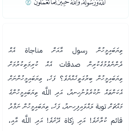
ﭽﭾﭿﮀﮁﮂﮃ
ﮄ
ތިޔަބައިމީހުން رسول އާއަށް مناجاة އެއް
ދެންނެވުމުގެކުރިން صدقات އެއް ކުރިމަތިކުރުމަށް
ތިޔަބައިމީހުން ބިރުގަތީހެއްޔެވެ؟ ފަހެ، ތިޔަބައިމީހުންނަށް
އެކަންތައް ނުކުރެވުނުހިނދު، އަދި اللَّه ތިޔަބައިމީހުންގެ
މައްޗަށް توبة ލައްވައިފިހިނދު، ފަހެ، ތިޔަބައިމީހުން ނަމާދު
قائم ކުރާށެވެ! އަދި زكاة ދޭށެވެ! އަދި اللَّه އާއި،