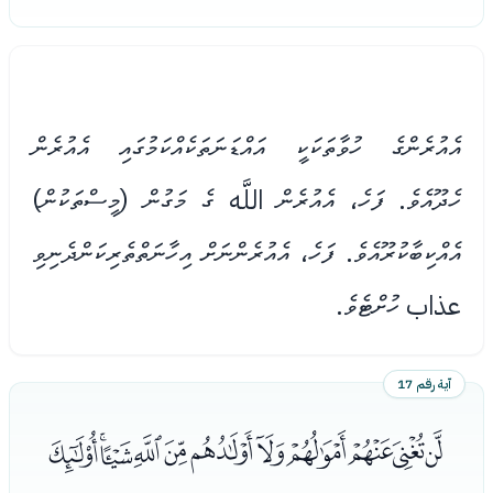
އެއުރެންގެ ހުވާތަކަކީ އައްޑަނަތަކެއްކަމުގައި އެއުރެން
ހެދޫއެވެ. ފަހެ، އެއުރެން اللَّه ގެ މަގުން (މީސްތަކުން)
އެއްކިބާކުރޫއެވެ. ފަހެ، އެއުރެންނަށް އިހާނަތްތެރިކަންދެނިވި
عذاب ހުށްޓެވެ.
آية رقم 17
ﮱﯓﯔﯕﯖﯗﯘﯙﯚﯛﯜ