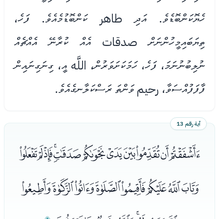
ހެޔޮކަންބޮޑެވެ. އަދި طاهر ކަންބޮޑުމެއެވެ. ފަހެ،
ތިޔަބައިމީހުންނަށް صدقات އެއް ކުރާނޭ އެއްޗެއް
ނުލިބުނުނަމަ، ފަހެ، ހަމަކަށަވަރުން، اللَّه އީ، ގިނަގިނައިން
ފާފަފުއްސަވާ، رحيم ވަންތަ ރަސްކަލާނގެއެވެ.
آية رقم 13
ﭪﭫﭬﭭﭮﭯﭰﭱﭲﭳﭴ
ﭵﭶﭷﭸﭹﭺﭻﭼ