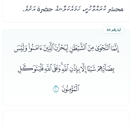
محشر ކުރައްވާހުށީ، ހަމައެކަލާނގެ حضرة އަށެވެ.
آية رقم 10
ﯤﯥﯦﯧﯨﯩﯪﯫ
ﯬﯭﯮﯯﯰﯱﯲﯳﯴ
ﯵ
ﯶ