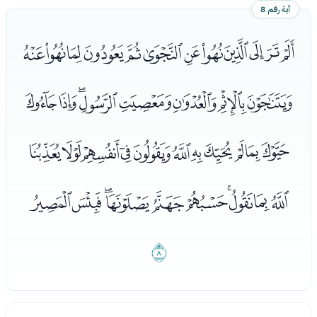
آية رقم 8
ﮄﮅﮆﮇﮈﮉﮊﮋﮌﮍﮎﮏ
ﮐﮑﮒﮓﮔﮕﮖﮗ
ﮘﮙﮚﮛﮜﮝﮞﮟﮠﮡﮢ
ﮣﮤﮥﮦﮧﮨﮩﮪﮫﮬ
ﮭ