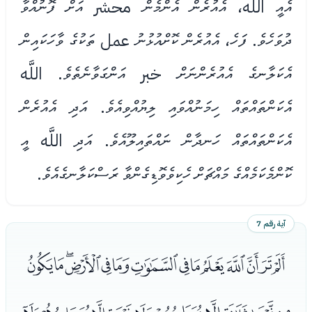
އެއީ اللَّه، އެއުރެން އެންމެން محشر އަށް ފޮނުއްވާ
ދުވަހެވެ. ފަހެ، އެއުރެން ކޮށްއުޅުނު عمل ތަކުގެ ވާހަކައިން
އެކަލާނގެ އެއުރެންނަށް خبر އަންގަވާނެތެވެ. اللَّه
އެކަންތައްތައް ހިމަނުއްވައި ލިޔުއްވިއެވެ. އަދި އެއުރެން
އެކަންތައްތައް ހަނދާން ނައްތައިލޫއެވެ. އަދި اللَّه އީ
ކޮންމެކަމެއްގެ މައްޗަށް ހެކިވެވޮޑިގެންވާ ރަސްކަލާނގެއެވެ.
آية رقم 7
ﭑﭒﭓﭔﭕﭖﭗﭘﭙﭚﭛﭜﭝﭞ