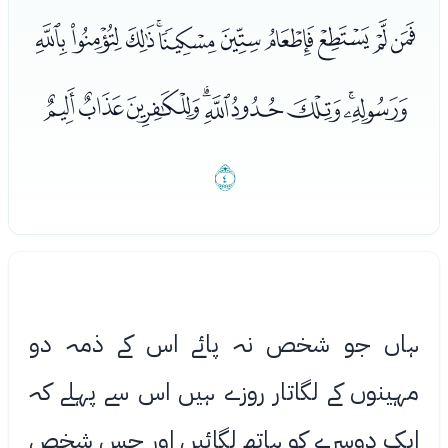
ﮣﮤﮥﮦﮧﮨﮩﮪﮫﮬ
ﮭﮮﮯﮰﮱﯓﯔﯕﯖ
ﯗ
ہاں جو شخص نہ پائے اس کے ذمہ دو
مہینوں کے لگاتار روزے ہیں اس سے پہلے کہ
ایک دوسرے کو ہاتھ لگائیں اور جس شخص