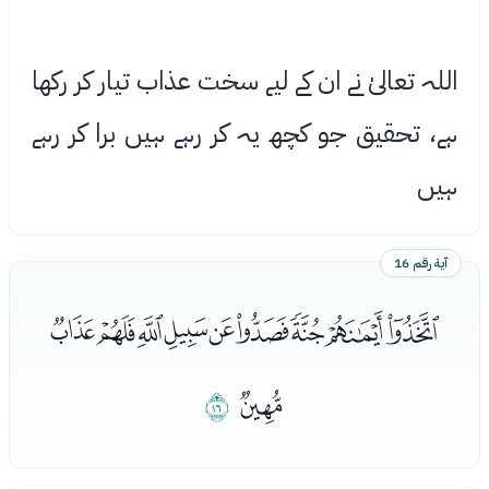
اللہ تعالیٰ نے ان کے لیے سخت عذاب تیار کر رکھا
ہے، تحقیق جو کچھ یہ کر رہے ہیں برا کر رہے
ہیں
آية رقم 16
ﮦﮧﮨﮩﮪﮫﮬﮭﮮ
ﮯ
ﮰ