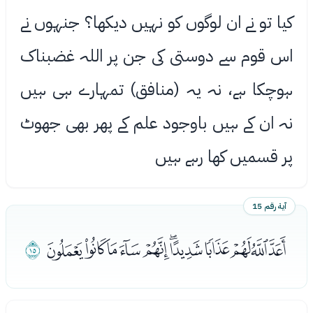
کیا تو نے ان لوگوں کو نہیں دیکھا؟ جنہوں نے
اس قوم سے دوستی کی جن پر اللہ غضبناک
ہوچکا ہے، نہ یہ (منافق) تمہارے ہی ہیں
نہ ان کے ہیں باوجود علم کے پھر بھی جھوٹ
پر قسمیں کھا رہے ہیں
آية رقم 15
ﮚﮛﮜﮝﮞﮟﮠﮡﮢﮣﮤ
ﮥ