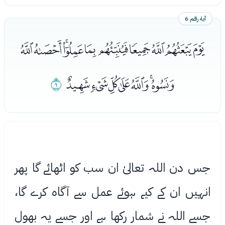
آية رقم 6
ﯭﯮﯯﯰﯱﯲﯳﯴﯵﯶ
ﯷﯸﯹﯺﯻﯼﯽ
ﯾ
جس دن اللہ تعالیٰ ان سب کو اٹھائے گا پھر
انہیں ان کے کیے ہوئے عمل سے آگاه کرے گا،
جسے اللہ نے شمار رکھا ہے اور جسے یہ بھول