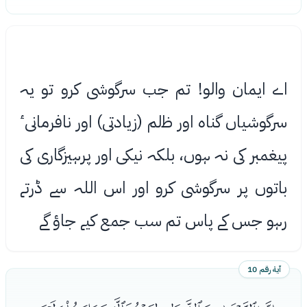
اے ایمان والو! تم جب سرگوشی کرو تو یہ
سرگوشیاں گناه اور ﻇلم (زیادتی) اور نافرمانیٴ
پیغمبر کی نہ ہوں، بلکہ نیکی اور پرہیزگاری کی
باتوں پر سرگوشی کرو اور اس اللہ سے ڈرتے
رہو جس کے پاس تم سب جمع کیے جاؤ گے
آية رقم 10