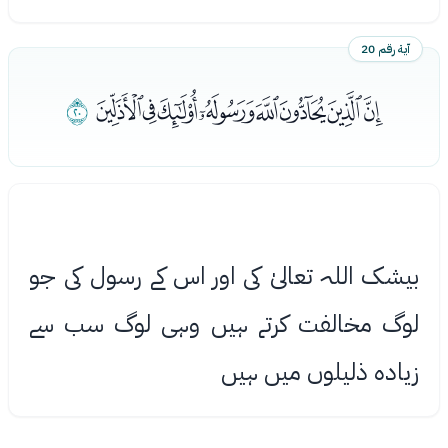
آية رقم 20
ﰊﰋﰌﰍﰎﰏﰐﰑ
ﰒ
بیشک اللہ تعالیٰ کی اور اس کے رسول کی جو
لوگ مخالفت کرتے ہیں وہی لوگ سب سے
زیاده ذلیلوں میں ہیں