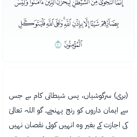
ﯤﯥﯦﯧﯨﯩﯪﯫ
ﯬﯭﯮﯯﯰﯱﯲﯳﯴ
ﯵ
ﯶ
(بری) سرگوشیاں، پس شیطانی کام ہے جس
سے ایمان داروں کو رنج پہنچے۔ گو اللہ تعالیٰ
کی اجازت کے بغیر وه انہیں کوئی نقصان نہیں