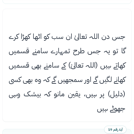
جس دن اللہ تعالیٰ ان سب کو اٹھا کھڑا کرے
گا تو یہ جس طرح تمہارے سامنے قسمیں
کھاتے ہیں (اللہ تعالیٰ) کے سامنے بھی قسمیں
کھانے لگیں گے اور سمجھیں گے کہ وه بھی کسی
(دلیل) پر ہیں، یقین مانو کہ بیشک وہی
جھوٹے ہیں
آية رقم 19