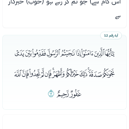
اس کام سے) جو تم کر رہے ہو (خوب) خبردار
ہے
آية رقم 12
ﭑﭒﭓﭔﭕﭖﭗﭘﭙ
ﭚﭛﭜﭝﭞﭟﭠﭡﭢﭣﭤﭥﭦ
ﭧﭨ
ﭩ