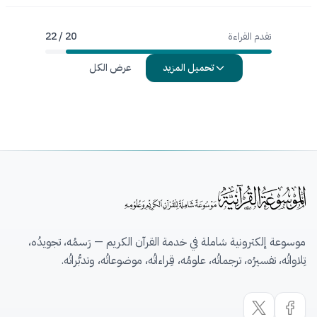
تقدم القراءة
20 / 22
تحميل المزيد
عرض الكل
موسوعة إلكترونية شاملة في خدمة القرآن الكريم — رَسمُه، تجويدُه،
تِلاواتُه، تفسيرُه، ترجماتُه، علومُه، قِراءاتُه، موضوعاتُه، وتدبُّراتُه.