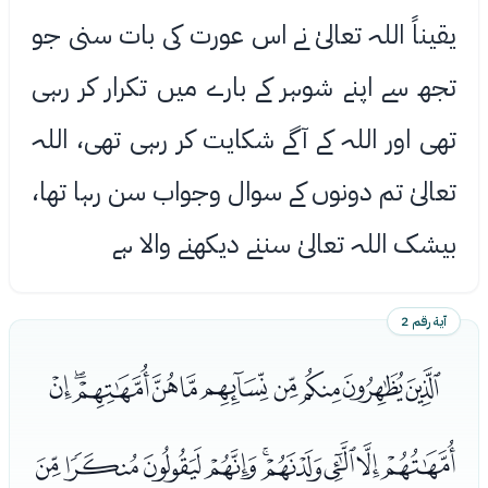
یقیناً اللہ تعالیٰ نے اس عورت کی بات سنی جو
تجھ سے اپنے شوہر کے بارے میں تکرار کر رہی
تھی اور اللہ کے آگے شکایت کر رہی تھی، اللہ
تعالیٰ تم دونوں کے سوال وجواب سن رہا تھا،
بیشک اللہ تعالیٰ سننے دیکھنے واﻻ ہے
آية رقم 2
ﭥﭦﭧﭨﭩﭪﭫﭬﭭﭮ
ﭯﭰﭱﭲﭳﭴﭵﭶﭷ