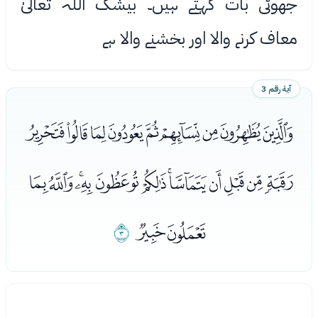
جھوٹی بات کہتے ہیں۔ بیشک اللہ تعالیٰ
معاف کرنے واﻻ اور بخشنے واﻻ ہے
آية رقم 3
ﮀﮁﮂﮃﮄﮅﮆﮇﮈ
ﮉﮊﮋﮌﮍﮎﮏﮐﮑﮒﮓﮔ
ﮕﮖ
ﮗ