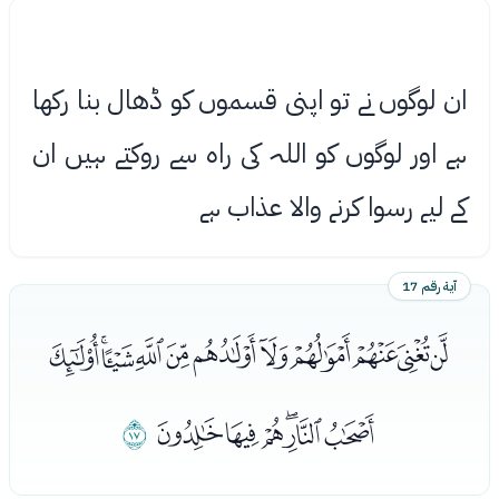
ان لوگوں نے تو اپنی قسموں کو ڈھال بنا رکھا
ہے اور لوگوں کو اللہ کی راه سے روکتے ہیں ان
کے لیے رسوا کرنے واﻻ عذاب ہے
آية رقم 17
ﮱﯓﯔﯕﯖﯗﯘﯙﯚﯛﯜ
ﯝﯞﯟﯠﯡﯢ
ﯣ