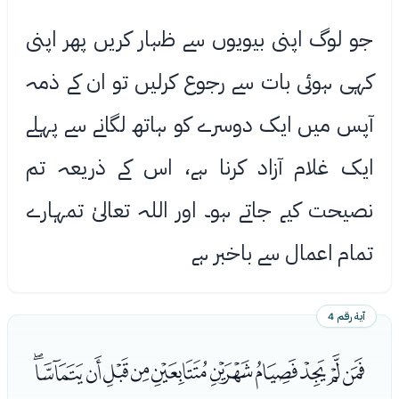
جو لوگ اپنی بیویوں سے ﻇہار کریں پھر اپنی
کہی ہوئی بات سے رجوع کرلیں تو ان کے ذمہ
آپس میں ایک دوسرے کو ہاتھ لگانے سے پہلے
ایک غلام آزاد کرنا ہے، اس کے ذریعہ تم
نصیحت کیے جاتے ہو۔ اور اللہ تعالیٰ تمہارے
تمام اعمال سے باخبر ہے
آية رقم 4
ﮘﮙﮚﮛﮜﮝﮞﮟﮠﮡﮢ