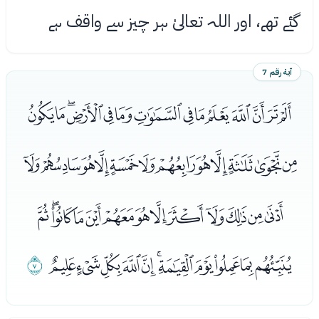
گئے تھے، اور اللہ تعالیٰ ہر چیز سے واقف ہے
آية رقم 7
ﭑﭒﭓﭔﭕﭖﭗﭘﭙﭚﭛﭜﭝﭞ
ﭟﭠﭡﭢﭣﭤﭥﭦﭧﭨﭩﭪ
ﭫﭬﭭﭮﭯﭰﭱﭲﭳﭴﭵﭶﭷ
ﭸﭹﭺﭻﭼﭽﭾﭿﮀﮁﮂ
ﮃ