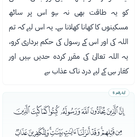
کو یہ طاقت بھی نہ ہو اس پر ساٹھ
مسکینوں کا کھانا کھلانا ہے۔ یہ اس لیے کہ تم
اللہ کی اور اس کے رسول کی حکم برداری کرو،
یہ اللہ تعالیٰ کی مقرر کرده حدیں ہیں اور
کفار ہی کے لیے درد ناک عذاب ہے
آية رقم 5
ﯘﯙﯚﯛﯜﯝﯞﯟﯠ
ﯡﯢﯣﯤﯥﯦﯧﯨﯩﯪ