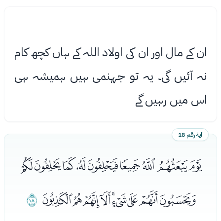
ان کے مال اور ان کی اوﻻد اللہ کے ہاں کچھ کام
نہ آئیں گی۔ یہ تو جہنمی ہیں ہمیشہ ہی
اس میں رہیں گے
آية رقم 18
ﯤﯥﯦﯧﯨﯩﯪﯫﯬﯭ
ﯮﯯﯰﯱﯲﯳﯴﯵﯶ
ﯷ