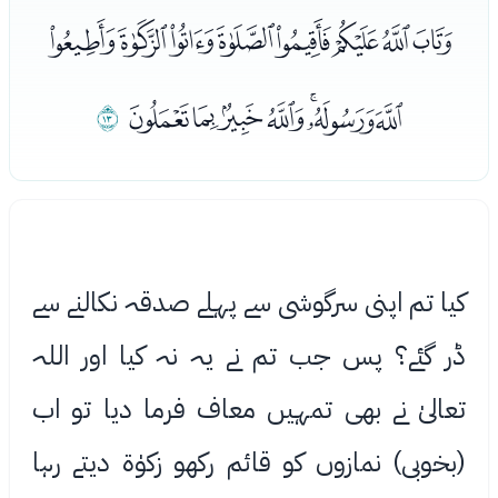
ﭵﭶﭷﭸﭹﭺﭻﭼ
ﭽﭾﭿﮀﮁﮂﮃ
ﮄ
کیا تم اپنی سرگوشی سے پہلے صدقہ نکالنے سے
ڈر گئے؟ پس جب تم نے یہ نہ کیا اور اللہ
تعالیٰ نے بھی تمہیں معاف فرما دیا تو اب
(بخوبی) نمازوں کو قائم رکھو زکوٰة دیتے رہا