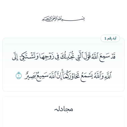
ﰡ
آية رقم 1
ﭑﭒﭓﭔﭕﭖﭗﭘﭙﭚ
ﭛﭜﭝﭞﭟﭠﭡﭢﭣ
ﭤ
مجادلہ