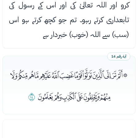
کرو اور اللہ تعالیٰ کی اور اس کے رسول کی
تابعداری کرتے رہو۔ تم جو کچھ کرتے ہو اس
(سب) سے اللہ (خوب) خبردار ہے
آية رقم 14
ﮅﮆﮇﮈﮉﮊﮋﮌﮍﮎﮏﮐﮑﮒ
ﮓﮔﮕﮖﮗﮘ
ﮙ