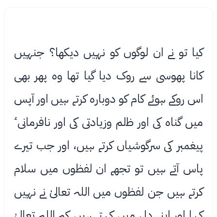
کیا تو نے ان لوگوں کو نہیں دیکھا؟ جنہیں
کانا پھوسی سے روک دیا گیا تھا وه پھر بھی
اس روکے ہوئے کام کو دوباره کرتے ہیں اور آپس
میں گناه کی اور ﻇلم وزیادتی کی اور نافرمانیٴ
پیغمبر کی سرگوشیاں کرتے ہیں، اور جب تیرے
پاس آتے ہیں تو تجھے ان لفظوں میں سلام
کرتے ہیں جن لفظوں میں اللہ تعالیٰ نے نہیں
کہا اور اپنے دل میں کہتے ہیں کہ اللہ تعالیٰ