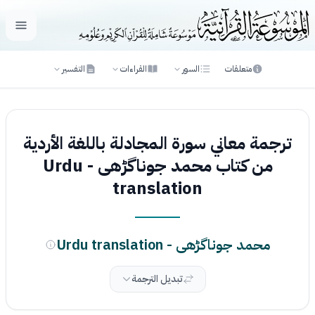
فتح ال
متعلقات
السور
القراءات
التفسير
ترجمة معاني سورة المجادلة باللغة الأردية
من كتاب محمد جوناگڑھی - Urdu
translation
محمد جوناگڑھی - Urdu translation
تبديل الترجمة