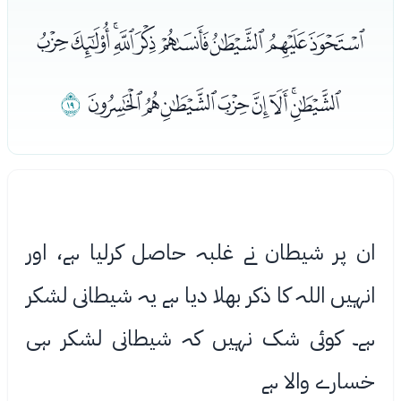
ﯸﯹﯺﯻﯼﯽﯾﯿﰀ
ﰁﰂﰃﰄﰅﰆﰇﰈ
ﰉ
ان پر شیطان نے غلبہ حاصل کرلیا ہے، اور
انہیں اللہ کا ذکر بھلا دیا ہے یہ شیطانی لشکر
ہے۔ کوئی شک نہیں کہ شیطانی لشکر ہی
خسارے واﻻ ہے