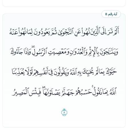
آية رقم 8
ﮄﮅﮆﮇﮈﮉﮊﮋﮌﮍﮎﮏ
ﮐﮑﮒﮓﮔﮕﮖﮗ
ﮘﮙﮚﮛﮜﮝﮞﮟﮠﮡﮢ
ﮣﮤﮥﮦﮧﮨﮩﮪﮫﮬ
ﮭ