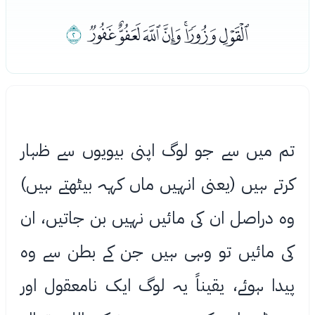
ﭸﭹﭺﭻﭼﭽﭾ
ﭿ
تم میں سے جو لوگ اپنی بیویوں سے ﻇہار
کرتے ہیں (یعنی انہیں ماں کہہ بیٹھتے ہیں)
وه دراصل ان کی مائیں نہیں بن جاتیں، ان
کی مائیں تو وہی ہیں جن کے بطن سے وه
پیدا ہوئے، یقیناً یہ لوگ ایک نامعقول اور