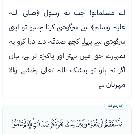
اے مسلمانو! جب تم رسول ﴿صلی اللہ
علیہ وسلم﴾ سے سرگوشی کرنا چاہو تو اپنی
سرگوشی سے پہلے کچھ صدقہ دے دیا کرو یہ
تمہارے حق میں بہتر اور پاکیزه تر ہے، ہاں
اگر نہ پاؤ تو بیشک اللہ تعالیٰ بخشنے واﻻ
مہربان ہے
آية رقم 13
ﭪﭫﭬﭭﭮﭯﭰﭱﭲﭳﭴ