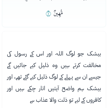
ﯫ
ﯬ
بیشک جو لوگ اللہ اور اس کے رسول کی
مخالفت کرتے ہیں وه ذلیل کیے جائیں گے
جیسے ان سے پہلے کے لوگ ذلیل کیے گئے تھے، اور
بیشک ہم واضح آیتیں اتار چکے ہیں اور
کافروں کے لیے تو ذلت واﻻ عذاب ہے