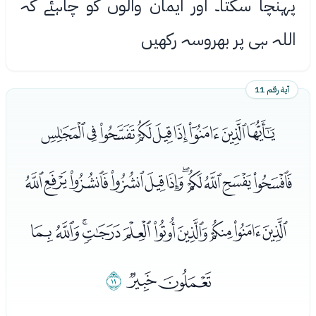
پہنچا سکتا۔ اور ایمان والوں کو چاہئے کہ
اللہ ہی پر بھروسہ رکھیں
آية رقم 11
ﯷﯸﯹﯺﯻﯼﯽﯾﯿ
ﰀﰁﰂﰃﰄﰅﰆﰇﰈﰉﰊ
ﰋﰌﰍﰎﰏﰐﰑﰒﰓﰔ
ﰕﰖ
ﰗ