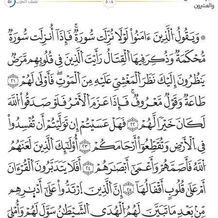
نصف الحزب
٥١
والعشرون