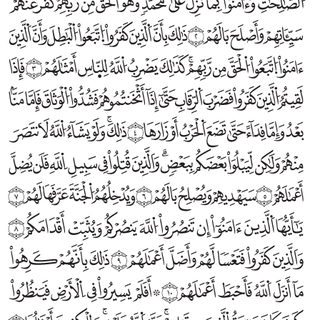
وَاَلَّذِينَ كَفَرُواْ فَتَعۡسٗا لَّهُمۡ وَأَضَلَّ أَعۡمَٰلَهُمۡ ﴿9﴾
ذَٰلِكَ بِأَنَّهُمۡ كَرِهُواْ مَآ أَنزَلَ اَ۬للَّهُ فَأَحۡبَطَ أَعۡمَٰلَهُمۡ ﴿10﴾
۞ أَفَلَمۡ يَسِيرُواْ فِي اِ۬لۡأَرۡضِ فَيَنظُرُواْ كَيۡفَ كَانَ عَٰقِبَةُ اُ۬لَّذِينَ مِن قَبۡلِهِمۡۚ دَمَّرَ اَ۬للَّهُ عَلَيۡه
ذَٰلِكَ بِأَنَّ اَ۬للَّهَ مَوۡلَى اَ۬لَّذِينَ ءَامَنُواْ وَأَنَّ اَ۬لۡكٰ۪فِرِينَ لَا مَوۡلَىٰ لَهُمۡ ﴿12﴾
إِنَّ اَ۬للَّهَ يُدۡخِلُ اُ۬لَّذِينَ ءَامَنُواْ وَعَمِلُواْ اُ۬لصَّٰلِحَٰتِ جَنَّٰتٖ تَجۡرِي مِن تَحۡتِهَا اَ۬لۡأَنۡهَٰرُۖ وَاَلَّذِين
وَكَأَيِّن مِّن قَرۡيَةٍ هِيَ أَشَدُّ قُوَّةٗ مِّن قَرۡيَتِكَ اَ۬لَّتِيٓ أَخۡرَجَتۡكَ أَهۡلَكۡنَٰهُمۡ فَلَا نَاصِرَ لَهُمۡ ﴿
أَفَمَن كَانَ عَلَىٰ بَيِّنَةٖ مِّن رَّبِّهِۦ كَمَن زُيِّنَ لَهُۥ سُوٓءُ عَمَلِهِۦ وَاَتَّبَعُوٓاْ أَهۡوَآءَهُم ﴿15﴾
مَّثَلُ اُ۬لۡجَنَّةِ اِ۬لَّتِي وُعِدَ اَ۬لۡمُتَّقُونَۖ فِيهَآ أَنۡهَٰرٞ مِّن مَّآءٍ غَيۡرِ ءَاسِنٖ وَأَنۡهَٰرٞ مِّن لَّبَنٖ لَّ
وَمِنۡهُم مَّن يَسۡتَمِعُ إِلَيۡكَ حَتَّىٰٓ إِذَا خَرَجُواْ مِنۡ عِندِكَ قَالُواْ لِلَّذِينَ أُوتُواْ اُ۬لۡعِلۡمَ مَاذَا قَالَ ء
وَاَلَّذِينَ اَ۪هۡتَدَوۡاْ زَادَهُمۡ هُدٗى وَءَاتَىٰهُمۡ تَقۡوۭىٰهُمۡ ﴿18﴾
فَهَلۡ يَنظُرُونَ إِلَّا اَ۬لسَّاعَةَ أَن تَأۡتِيَهُم بَغۡتَةٗۖ فَقَد جَّآ أَشۡرَاطُهَاۚ فَأَنّۭيٰ لَهُمۡ إِذَا جَآءَتۡهُمۡ ذِكۡر
فَاَعۡلَمۡ أَنَّهُۥ لَآ إِلَٰهَ إِلَّا اَ۬للَّهُ وَاَسۡتَغۡفِر لِّذَنۢبِكَ وَلِلۡمُؤۡمِنِينَ وَاَلۡمُؤۡمِنَٰتِۗ وَاَللَّهُ يَعۡلَمُ مُتَقَ
۞ وَيَقُولُ اُ۬لَّذِينَ ءَامَنُواْ لَوۡلَا نُزِّلَت سُّورَةٞۖ فَإِذَآ أُنزِلَت سُّورَةٞ مُّحۡكَمَةٞ وَذُكِرَ فِيهَا اَ۬لۡ
طَاعَةٞ وَقَوۡلٞ مَّعۡرُوفٞۚ فَإِذَا عَزَمَ اَ۬لۡأَمۡرُ فَلَوۡ صَدَقُواْ اُ۬للَّهَ لَكَانَ خَيۡرٗا لَّهُمۡ ﴿22﴾
فَهَلۡ عَسَيۡتُمۡ إِن تَوَلَّيۡتُمۡ أَن تُفۡسِدُواْ فِي اِ۬لۡأَرۡضِ وَتُقَطِّعُوٓاْ أَرۡحَامَكُمۡ ﴿23﴾
أُوْلَٰٓئِكَ اَ۬لَّذِينَ لَعَنَهُمُ اُ۬للَّهُ فَأَصَمَّهُمۡ وَأَعۡمَىٰٓ أَبۡصَٰرَهُمۡ ﴿24﴾
أَفَلَا يَتَدَبَّرُونَ اَ۬لۡقُرۡءَانَ أَمۡ عَلَىٰ قُلُوبٍ أَقۡفَالُهَآ ﴿25﴾
إِنَّ اَ۬لَّذِينَ اَ۪رۡتَدُّواْ عَلَىٰٓ أَدۡبٰ۪رِهِم مِّنۢ بَعۡدِ مَا تَبَيَّنَ لَهُمُ اُ۬لۡهُدَى اَ۬لشَّيۡطَٰنُ سَوَّلَ لَهُمۡ وَأُم
ذَٰلِكَ بِأَنَّهُمۡ قَالُواْ لِلَّذِينَ كَرِهُواْ مَا نَزَّلَ اَ۬للَّهُ سَنُطِيعُكُمۡ فِي بَعۡضِ اِ۬لۡأَمۡرِۖ وَاَللَّهُ يَعۡلَمُ أ