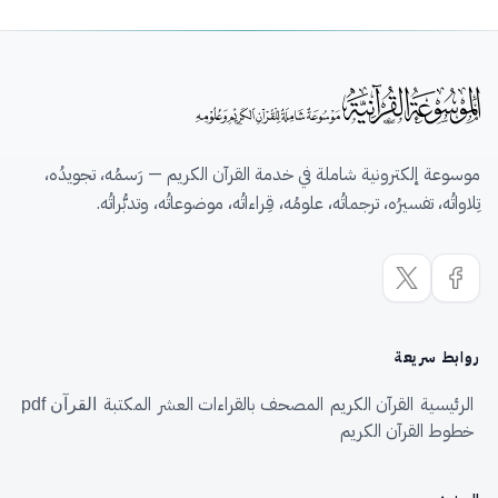
موسوعة إلكترونية شاملة في خدمة القرآن الكريم — رَسمُه، تجويدُه،
تِلاواتُه، تفسيرُه، ترجماتُه، علومُه، قِراءاتُه، موضوعاتُه، وتدبُّراتُه.
روابط سريعة
الرئيسية
القرآن الكريم
المصحف بالقراءات العشر
المكتبة
القرآن pdf
خطوط القرآن الكريم