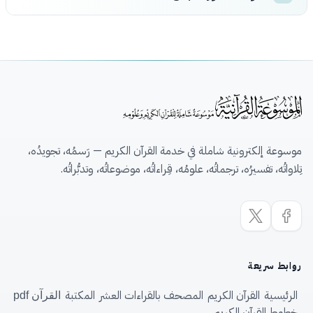
موسوعة إلكترونية شاملة في خدمة القرآن الكريم — رَسمُه، تجويدُه،
تِلاواتُه، تفسيرُه، ترجماتُه، علومُه، قِراءاتُه، موضوعاتُه، وتدبُّراتُه.
روابط سريعة
الرئيسية
القرآن الكريم
المصحف بالقراءات العشر
المكتبة
القرآن pdf
خطوط القرآن الكريم