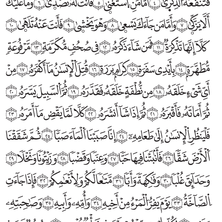
وَهۡوَ يَخۡشۭيٰ ﴿9﴾
فَأَنتَ عَنۡهُ تَلَهّۭيٰ ﴿10﴾
كَلَّآ إِنَّهَا تَذۡكِرَةٞ ﴿11﴾
فَمَن شَآءَ ذَكَرَهُۥ ﴿12﴾
فِي صُحُفٖ مُّكَرَّمَةٖ ﴿13﴾
مَّرۡفُوعَةٖ مُّطَهَّرَةِۢ ﴿14﴾
بِأَيۡدِي سَفَرَةٖ ﴿15﴾
كِرَامِۢ بَرَرَةٖ ﴿16﴾
قُتِلَ اَ۬لۡإِنسَٰنُ مَآ أَكۡفَرَهُۥ ﴿17﴾
مِنۡ أَيِّ شَيۡءٍ خَلَقَهُۥ ﴿18﴾
مِن نُّطۡفَةٍ خَلَقَهُۥ فَقَدَّرَهُۥ ﴿19﴾
ثُمَّ اَ۬لسَّبِيلَ يَسَّرَهُۥ ﴿20﴾
ثُمَّ أَمَاتَهُۥ فَأَقۡبَرَهُۥ ﴿21﴾
ثُمَّ إِذَا شَآ أَنشَرَهُۥ ﴿22﴾
كَلَّا لَمَّا يَقۡضِ مَآ أَمَرَهُۥ ﴿23﴾
فَلۡيَنظُرِ اِ۬لۡإِنسَٰنُ إِلَىٰ طَعَامِهِۦٓ ﴿24﴾
إِنَّا صَبَبۡنَا اَ۬لۡمَآءَ صَبّٗا ﴿25﴾
ثُمَّ شَقَقۡنَا اَ۬لۡأَرۡضَ شَقّٗا ﴿26﴾
فَأَنۢبَتۡنَا فِيهَا حَبّٗا ﴿27﴾