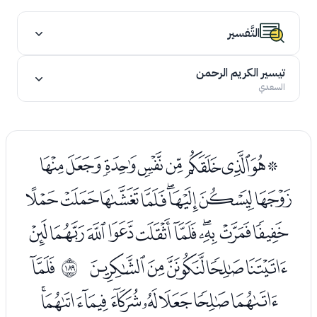
التَّفسير
تيسير الكريم الرحمن
السعدي
ﭰﭱﭲﭳﭴﭵﭶﭷﭸ
ﭹﭺﭻﭼﭽﭾﭿﮀ
ﮁﮂﮃﮄﮅﮆﮇﮈﮉﮊ
ﮋﮌﮍﮎﮏ
ﮑ
ﲼ
ﮒﮓﮔﮕﮖﮗﮘﮙ