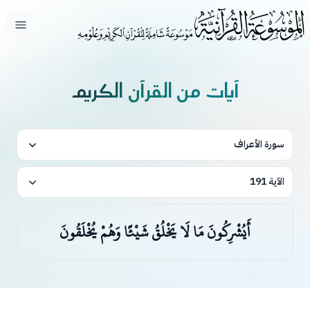
فتح ال
آيات من القرآن الكريم
سورة الأعراف
الآية 191
أَيُشْرِكُونَ مَا لَا يَخْلُقُ شَيْئًا وَهُمْ يُخْلَقُونَ