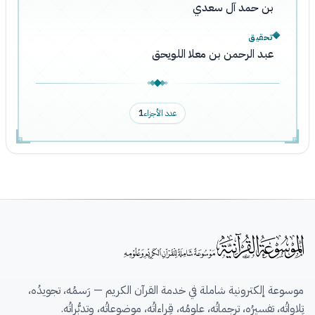
بن حمد آل سعدي
تحقيق
عبد الرحمن بن معلا اللويحق
عدد الأجزاء
1
موسوعة إلكترونية شاملة في خدمة القرآن الكريم — رَسمُه، تجويدُه،
تِلاواتُه، تفسيرُه، ترجماتُه، علومُه، قِراءاتُه، موضوعاتُه، وتدبُّراتُه.