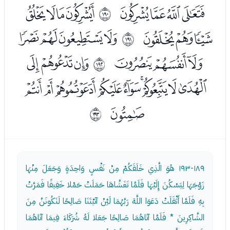
ﮚﮛﮜﮝ
ﮟﮠﮡﮢ
ﲽ
ﮣﮤﮥ
ﮧﮨﮩﮪ
ﲾ
ﮫﮬﮭ
ﮯﮰﮱ
ﲿ
ﯓﯔﯕﯖﯗﯘﯙﯚﯛ
ﯜ
ﳀ
١٨٩-١٩٣
هُوَ الَّذِي خَلَقَكُمْ مِنْ نَفْسٍ وَاحِدَةٍ وَجَعَلَ مِنْهَا
زَوْجَهَا لِيَسْكُنَ إِلَيْهَا فَلَمَّا تَغَشَّاهَا حَمَلَتْ حَمْلا خَفِيفًا فَمَرَّتْ
بِهِ فَلَمَّا أَثْقَلَتْ دَعَوَا اللَّهَ رَبَّهُمَا لَئِنْ آتَيْتَنَا صَالِحًا لَنَكُونَنَّ مِنَ
الشَّاكِرِينَ * فَلَمَّا آتَاهُمَا صَالِحًا جَعَلا لَهُ شُرَكَاءَ فِيمَا آتَاهُمَا