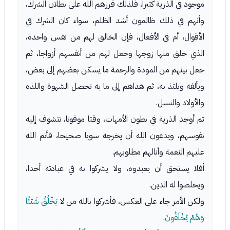
موجود في الذرية كثيرا، فلذلك قررهم الله على بطلان الشرك،
وأنهم في ذلك ظالمون أشد الظلم، سواء كان الشرك في
الأقوال، أم في الأفعال، فإن الخالق لهم من نفس واحدة،
الذي خلق منها زوجها وجعل لهم من أنفسهم أزواجا، ثم
جعل بينهم من المودة والرحمة ما يسكن بعضهم إلى بعض،
ويألفه ويلتذ به، ثم هداهم إلى ما به تحصل الشهوة واللذة
والأولاد والنسل.
ثم أوجد الذرية في بطون الأمهات، وقتا موقوتا، تتشوف إليه
نفوسهم، ويدعون الله أن يخرجه سويا صحيحا، فأتم الله
عليهم النعمة وأنالهم مطلوبهم.
أفلا يستحق أن يعبدوه، ولا يشركوا به في عبادته أحدا،
ويخلصوا له الدين.
ولكن الأمر جاء على العكس، فأشركوا بالله من لا
يَخْلُقُ شَيْئًا
وَهُمْ يُخْلَقُونَ
.