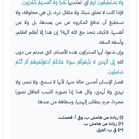
وَلا يَسْتَطِيعُونَ لَهُمْ
أي: لعابديها
نَصْرًا وَلا أَنْفُسَهُمْ يَنْصُرُونَ
.
فإذا كانت لا تخلق شيئا، ولا مثقال ذرة، بل هي مخلوقة، ولا
تستطيع أن تدفع المكروه عن من يعبدها، بل ولا عن
أنفسها، فكيف تتخذ مع الله آلهة؟ إن هذا إلا أظلم الظلم،
وأسفه السفه.
وإن تدعوا، أيها المشركون هذه الأصنام، التي عبدتم من دون
الله
إِلَى الْهُدَى لا يَتَّبِعُوكُمْ سَوَاءٌ عَلَيْكُمْ أَدَعَوْتُمُوهُمْ أَمْ أَنْتُمْ
صَامِتُونَ
.
فصار الإنسان أحسن حالة منها، لأنها لا تسمع، ولا تبصر، ولا
تهدِي ولا تُهدى، وكل هذا إذا تصوره اللبيب العاقل تصورا
مجردا، جزم ببطلان إلهيتها، وسفاهة من عبدها.
(١) زيادة من هامش ب، وفي أ: فحملت.
(٢) زيادة من هامش ب.
(٣) في ب: العزى.