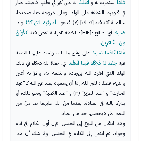
فَلَمَّا
استمرت به و
أَثْقَلَتْ
به حين كبر في بطنها، فحينئذ صار
في قلوبهما الشفقة على الولد، وعلى خروجه حيا، صحيحا،
سالما لا آفة فيه [كذلك] (٢) فدعوا
اللَّهَ رَبَّهُمَا لَئِنْ آتَيْتَنَا
ولدا
صَالِحًا
أي: صالح -[٣١٢]- الخلقة تامها، لا نقص فيه
لَنَكُونَنَّ
مِنَ الشَّاكِرِينَ
.
فَلَمَّا آتَاهُمَا صَالِحًا
على وفق ما طلبا، وتمت عليهما النعمة
فيه
جَعَلا لَهُ شُرَكَاءَ فِيمَا آتَاهُمَا
أي: جعلا لله شركاء في ذلك
الولد الذي انفرد الله بإيجاده والنعمة به، وأقرَّ به أعين
والديه، فَعَبَّدَاه لغير الله. إما أن يسمياه بعبد غير الله كـ "عبد
الحارث" و "عبد العزيز" (٣) و "عبد الكعبة" ونحو ذلك، أو
يشركا بالله في العبادة، بعدما منَّ الله عليهما بما منَّ من
النعم التي لا يحصيها أحد من العباد.
وهذا انتقال من النوع إلى الجنس، فإن أول الكلام في آدم
وحواء، ثم انتقل إلى الكلام في الجنس، ولا شك أن هذا