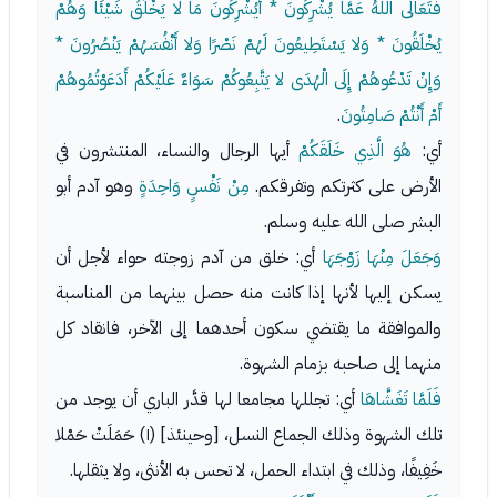
فَتَعَالَى اللَّهُ عَمَّا يُشْرِكُونَ * أَيُشْرِكُونَ مَا لا يَخْلُقُ شَيْئًا وَهُمْ
يُخْلَقُونَ * وَلا يَسْتَطِيعُونَ لَهُمْ نَصْرًا وَلا أَنْفُسَهُمْ يَنْصُرُونَ *
وَإِنْ تَدْعُوهُمْ إِلَى الْهُدَى لا يَتَّبِعُوكُمْ سَوَاءٌ عَلَيْكُمْ أَدَعَوْتُمُوهُمْ
أَمْ أَنْتُمْ صَامِتُونَ
.
أي:
هُوَ الَّذِي خَلَقَكُمْ
أيها الرجال والنساء، المنتشرون في
الأرض على كثرتكم وتفرقكم.
مِنْ نَفْسٍ وَاحِدَةٍ
وهو آدم أبو
البشر صلى الله عليه وسلم.
وَجَعَلَ مِنْهَا زَوْجَهَا
أي: خلق من آدم زوجته حواء لأجل أن
يسكن إليها لأنها إذا كانت منه حصل بينهما من المناسبة
والموافقة ما يقتضي سكون أحدهما إلى الآخر، فانقاد كل
منهما إلى صاحبه بزمام الشهوة.
فَلَمَّا تَغَشَّاهَا
أي: تجللها مجامعا لها قدَّر الباري أن يوجد من
تلك الشهوة وذلك الجماع النسل، [وحينئذ] (١) حَمَلَتْ حَمْلا
خَفِيفًا، وذلك في ابتداء الحمل، لا تحس به الأنثى، ولا يثقلها.