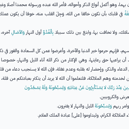
 بهما، وهو أكمل أنواع الذكر وأحواله، فأمر الله عبده ورسوله محمدا أصلا وغيره
َةً
في قلبك بأن تكون خائفا من الله، وَجِلَ القلب منه، خوفا أن يكون عم
اتك، ولا تخافت بها، وابتغ بين ذلك سبيلا.
بِالْغُدُوِّ
أول النهار
وَالآصَالِ
آخره، 
هم، فإنهم حرموا خير الدنيا والآخرة، وأعرضوا عمن كل السعادة والفوز في ذك
ن يراعيها حق رعايتها، وهي الإكثار من ذكر الله آناء الليل والنهار، خصوصا طَ
 الدعاء والذكر، وإحضار له بقلبه وعدم غفلة، فإن الله لا يستجيب دعاء من قل
ن لخدمته وهم الملائكة، فلتعلموا أن الله لا يريد أن يتكثر بعبادتكم من قلة، و
َذِينَ عِنْدَ رَبِّكَ لا يَسْتَكْبِرُونَ عَنْ عِبَادَتِهِ وَيُسَبِّحُونَهُ وَلَهُ يَسْجُدُونَ
عرش والكروبيين.
وامر ربهم
وَيُسَبِّحُونَهُ
الليل والنهار لا يفترون.
ء الملائكة الكرام، وليداوموا [على] عبادة الملك العلام.