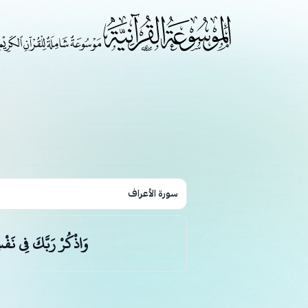
سورة الأعراف
وَاذْكُرْ رَبَّكَ فِي نَفْ