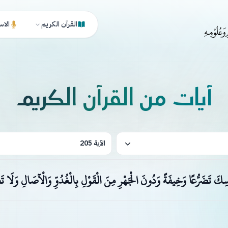
القرآن الكريم
الاس
آيات من القرآن الكريم
الآية 205
سِكَ تَضَرُّعًا وَخِيفَةً وَدُونَ الْجَهْرِ مِنَ الْقَوْلِ بِالْغُدُوِّ وَالْآصَالِ وَلَا 