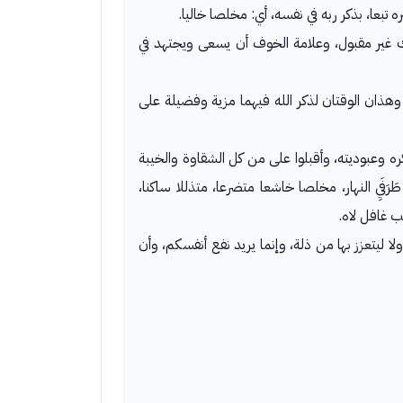
 تبعا، بذكر ربه في نفسه، أي: مخلصا خاليا.
لك غير مقبول، وعلامة الخوف أن يسعى ويجتهد في
وهذان الوقتان لذكر الله فيهما مزية وفضيلة على
ره وعبوديته، وأقبلوا على من كل الشقاوة والخيبة
رَفَيِ النهار، مخلصا خاشعا متضرعا، متذللا ساكنا،
ب غافل لاه.
لا ليتعزز بها من ذلة، وإنما يريد نفع أنفسكم، وأن