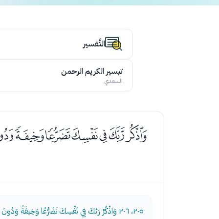
التَّفسير
تيسير الكريم الرحمن
السعدي
ﯢﯣﯤﯥﯦﯧﯨ
٢٠٥، ٢٠٦
وَاذْكُرْ رَبَّكَ فِي نَفْسِكَ تَضَرُّعًا وَخِيفَةً وَدُونَ ال