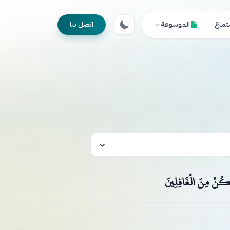
تماع
الموسوعة
اتصل بنا
تَكُنْ مِنَ الْغَافِلِينَ