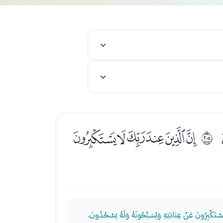
ﯳﯴﯵﯶﯷﯸ
ﳌ
يَسْتَكْبِرُونَ عَنْ عِبَادَتِهِ وَيُسَبِّحُونَهُ وَلَهُ يَسْجُدُونَ
.