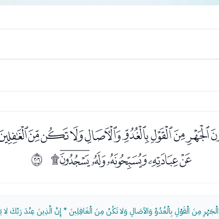
ﯩﯪﯫﯬﯭﯮﯯﯰﯱ
ﯹﯺﯻﯼﯽﯾ
ﳍ
ْجَهْرِ مِنَ الْقَوْلِ بِالْغُدُوِّ وَالآصَالِ وَلا تَكُنْ مِنَ الْغَافِلِينَ * إِنَّ الَّذِينَ عِنْدَ رَبِّكَ لا 