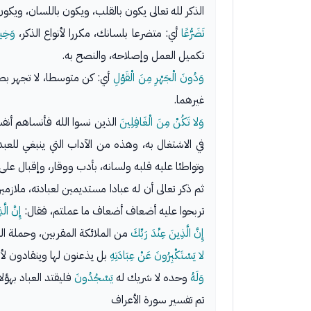
الذكر لله تعالى يكون بالقلب، ويكون باللسان، ويكون
تَضَرُّعًا
أي: متضرعا بلسانك، مكررا لأنواع الذكر،
وَخِيف
تكميل العمل وإصلاحه، والنصح به.
وَدُونَ الْجَهْرِ مِنَ الْقَوْلِ
أي: كن متوسطا، لا تجهر بصل
غيرهما.
وَلا تَكُنْ مِنَ الْغَافِلِينَ
الذين نسوا الله فأنساهم أنفس
في الاشتغال به، وهذه من الآداب التي ينبغي للعبد أ
وتواطئا عليه قلبه ولسانه، بأدب ووقار، وإقبال على
ثم ذكر تعالى أن له عبادا مستديمين لعبادته، ملازمي
تربحوا عليه أضعاف أضعاف ما عملتم، فقال:
إِنَّ الّ
إِنَّ الَّذِينَ عِنْدَ رَبِّكَ
من الملائكة المقربين، وحملة ال
لا يَسْتَكْبِرُونَ عَنْ عِبَادَتِهِ
بل يذعنون لها وينقادون لأ
وَلَهُ
وحده لا شريك له
يَسْجُدُونَ
فليقتد العباد بهؤلا
تم تفسير سورة الأعراف