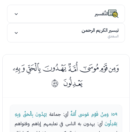
التَّفسير
تيسير الكريم الرحمن
السعدي
ﯤﯥﯦﯧﯨﯩﯪ
ﯫ
ﲞ
١٥٩
وَمِنْ قَوْمِ مُوسَى أُمَّةٌ
أي: جماعة
يَهْدُونَ بِالْحَقِّ وَبِهِ
يَعْدِلُونَ
أي: يهدون به الناس في تعليمهم إياهم وفتواهم