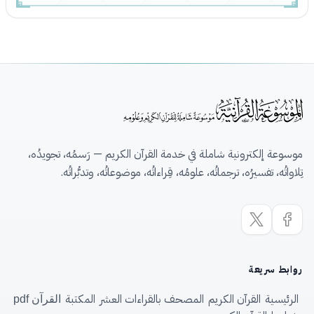
موسوعة إلكترونية شاملة في خدمة القرآن الكريم — رَسمُه، تجويدُه،
تِلاواتُه، تفسيرُه، ترجماتُه، علومُه، قِراءاتُه، موضوعاتُه، وتدبُّراتُه.
روابط سريعة
الرئيسية
القرآن الكريم
المصحف بالقراءات العشر
المكتبة
القرآن pdf