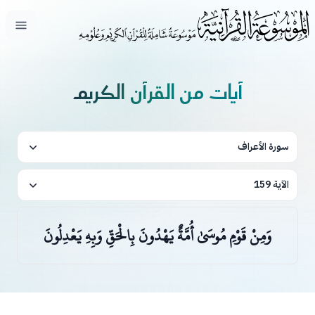
فتح ال
آيات من القرآن الكريم
سورة الأعراف
الآية 159
وَمِنْ قَوْمِ مُوسَىٰ أُمَّةٌ يَهْدُونَ بِالْحَقِّ وَبِهِ يَعْدِلُونَ