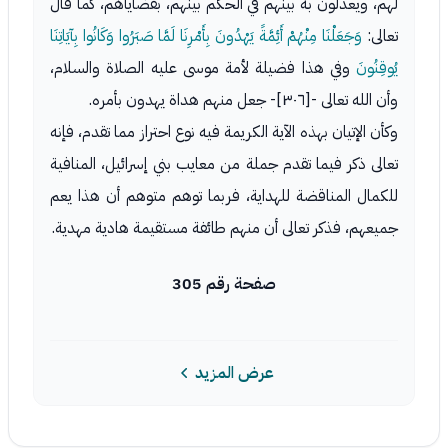
لهم، ويعدلون به بينهم في الحكم بينهم، بقضاياهم، كما قال
تعالى:
وَجَعَلْنَا مِنْهُمْ أَئِمَّةً يَهْدُونَ بِأَمْرِنَا لَمَّا صَبَرُوا وَكَانُوا بِآيَاتِنَا
يُوقِنُونَ
وفي هذا فضيلة لأمة موسى عليه الصلاة والسلام،
وأن الله تعالى -[٣٠٦]- جعل منهم هداة يهدون بأمره.
وكأن الإتيان بهذه الآية الكريمة فيه نوع احتراز مما تقدم، فإنه
تعالى ذكر فيما تقدم جملة من معايب بني إسرائيل، المنافية
للكمال المناقضة للهداية، فربما توهم متوهم أن هذا يعم
جميعهم، فذكر تعالى أن منهم طائفة مستقيمة هادية مهدية.
صفحة رقم 305
عرض المزيد