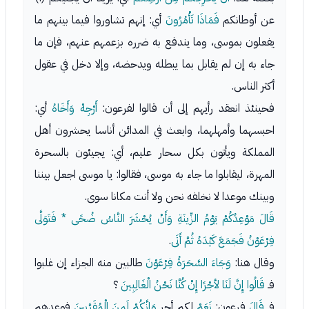
عن أوطانكم
فَمَاذَا تَأْمُرُونَ
أي: إنهم تشاوروا فيما بينهم ما
يفعلون بموسى، وما يندفع به ضرره بزعمهم عنهم، فإن ما
جاء به إن لم يقابل بما يبطله ويدحضه، وإلا دخل في عقول
أكثر الناس.
فحينئذ انعقد رأيهم إلى أن قالوا لفرعون:
أَرْجِهْ وَأَخَاهُ
أي:
احبسهما وأمهلهما، وابعث في المدائن أناسا يحشرون أهل
المملكة ويأتون بكل سحار عليم، أي: يجيئون بالسحرة
المهرة، ليقابلوا ما جاء به موسى، فقالوا: يا موسى اجعل بيننا
وبينك موعدا لا نخلفه نحن ولا أنت مكانا سوى.
قَالَ مَوْعِدُكُمْ يَوْمُ الزِّينَةِ وَأَنْ يُحْشَرَ النَّاسُ ضُحًى * فَتَوَلَّى
فِرْعَوْنُ فَجَمَعَ كَيْدَهُ ثُمَّ أَتَى
.
وقال هنا:
وَجَاءَ السَّحَرَةُ فِرْعَوْنَ
طالبين منه الجزاء إن غلبوا
فـ
قَالُوا إِنَّ لَنَا لأجْرًا إِنْ كُنَّا نَحْنُ الْغَالِبِينَ
؟
فـ
قَالَ
فرعون:
نَعَمْ
لكم أجر
وَإِنَّكُمْ لَمِنَ الْمُقَرَّبِينَ
فوعدهم