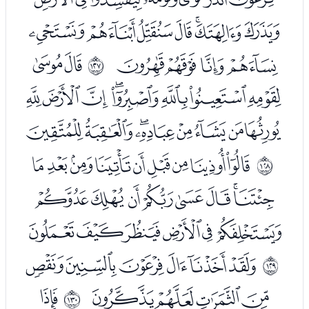
ﮜﮝﮞﮟﮠﮡﮢ
ﮣﮤﮥﮦ
ﮨﮩ
ﱾ
ﮪﮫﮬﮭﮮﮯﮰﮱ
ﯓﯔﯕﯖﯗﯘﯙﯚ
ﯜﯝﯞﯟﯠﯡﯢﯣﯤ
ﱿ
ﯥﯦﯧﯨﯩﯪﯫﯬ
ﯭﯮﯯﯰﯱﯲ
ﯴﯵﯶﯷﯸﯹ
ﲀ
ﯺﯻﯼﯽ
ﭑ
ﲁ