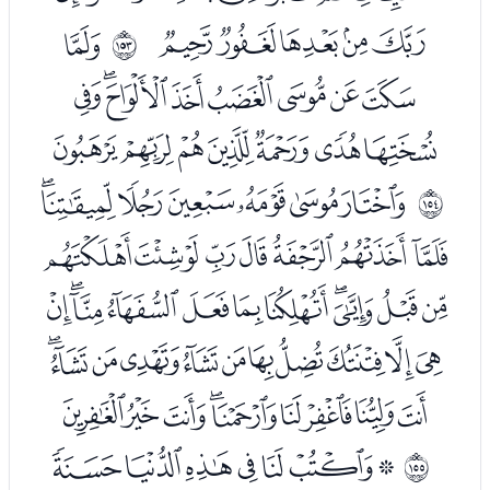
ﮣﮤﮥﮦﮧ
ﮩ
ﲘ
ﮪﮫﮬﮭﮮﮯﮰﮱ
ﯓﯔﯕﯖﯗﯘﯙ
ﯛﯜﯝﯞﯟﯠﯡ
ﲙ
ﯢﯣﯤﯥﯦﯧﯨﯩ
ﯪﯫﯬﯭﯮﯯﯰﯱﯲﯳﯴ
ﯵﯶﯷﯸﯹﯺﯻﯼﯽﯾﯿ
ﰀﰁﰂﰃﰄﰅﰆﰇﰈ
ﭑﭒﭓﭔﭕﭖﭗ
ﲚ