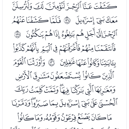
ﮓﮔﮕﮖﮗﮘ
ﮙﮚﮛ
ﮝﮞﮟ
ﲅ
ﮠﮡﮢﮣﮤﮥﮦﮧ
ﲆ
ﮩﮪﮫﮬﮭﮮﮯ
ﮰﮱﯓﯔ
ﯖﯗ
ﲇ
ﯘﯙﯚﯛﯜ
ﯝﯞﯟﯠﯡﯢﯣﯤ
ﯥﯦﯧﯨﯩﯪﯫﯬ
ﯭﯮﯯﯰﯱﯲﯳ