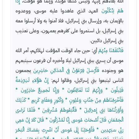
الله بقاءهم إليها، وليس كشفا مؤبدا، وإنما هو مؤقت،
إِذَا
هُمْ يَنْكُثُونَ
العهد الذي عاهدوا عليه موسى، ووعدوه
بالإيمان به، وإرسال بني إسرائيل، فلا آمنوا به ولا أرسلوا معه
بني إسرائيل، بل استمروا على كفرهم يعمهون، وعلى تعذيب
بني إسرائيل دائبين.
فَانْتَقَمْنَا مِنْهُمْ
أي: حين جاء الوقت المؤقت لهلاكهم، أمر الله
موسى أن يسري ببني إسرائيل ليلا وأخبره أن فرعون سيتبعهم
هو وجنوده
فَأَرْسَلَ فِرْعَوْنُ فِي الْمَدَائِنِ حَاشِرِينَ
يجمعون
الناس ليتبعوا بني إسرائيل، وقالوا لهم:
إِنَّ هَؤُلاءِ لَشِرْذِمَةٌ
قَلِيلُونَ * وَإِنَّهُمْ لَنَا لَغَائِظُونَ * وَإِنَّا لَجَمِيعٌ حَاذِرُونَ *
فَأَخْرَجْنَاهُمْ مِنْ جَنَّاتٍ وَعُيُونٍ * وَكُنُوزٍ وَمَقَامٍ كَرِيمٍ * كَذَلِكَ
وَأَوْرَثْنَاهَا بَنِي إِسْرَائِيلَ * فَأَتْبَعُوهُمْ مُشْرِقِينَ * فَلَمَّا تَرَاءى
الْجَمْعَانِ قَالَ أَصْحَابُ مُوسَى إِنَّا لَمُدْرَكُونَ * قَالَ كَلا إِنَّ مَعِي
رَبِّي سَيَهْدِين * فَأَوْحَيْنَا إِلَى مُوسَى أَنْ اضْرِبْ بِعَصَاكَ الْبَحْرَ