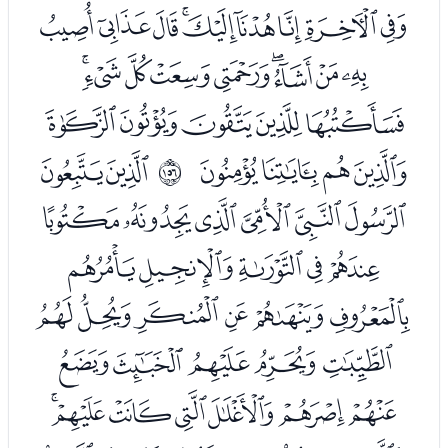
ﭘﭙﭚﭛﭜﭝﭞﭟﭠ
ﭡﭢﭣﭤﭥﭦﭧﭨﭩ
ﭪﭫﭬﭭﭮ
ﭯﭰﭱﭲ
ﭴﭵ
ﲛ
ﭶﭷﭸﭹﭺﭻ
ﭼﭽﭾﭿﮀ
ﮁﮂﮃﮄﮅﮆ
ﮇﮈﮉﮊﮋ
ﮌﮍﮎﮏﮐﮑﮒ