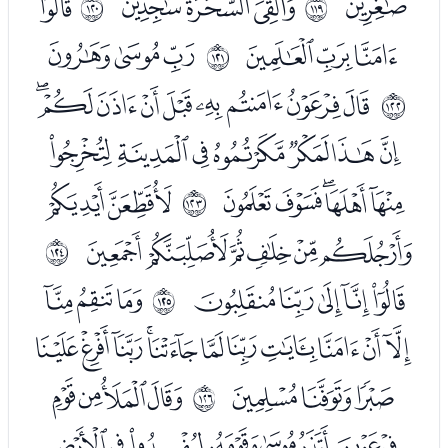
ﰂ
ﰄﰅﰆ
ﭑ
ﱶ
ﱷ
ﭒﭓﭔ
ﭖﭗﭘ
ﱸ
ﭚﭛﭜﭝﭞﭟﭠﭡﭢ
ﱹ
ﭣﭤﭥﭦﭧﭨﭩ
ﭪﭫﭬﭭﭮ
ﭰﭱ
ﱺ
ﭲﭳﭴﭵﭶﭷ
ﱻ
ﭹﭺﭻﭼﭽ
ﭿﮀﮁ
ﱼ
ﮂﮃﮄﮅﮆﮇﮈﮉﮊﮋﮌ
ﮍﮎﮏ
ﮑﮒﮓﮔ
ﱽ
ﮕﮖﮗﮘﮙﮚﮛ