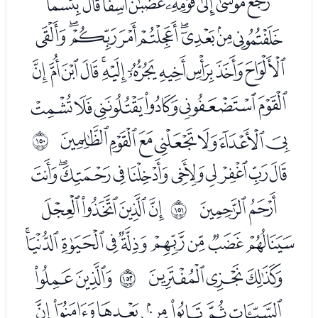
ﭒﭓﭔﭕﭖﭗﭘﭙ
ﭚﭛﭜﭝﭞﭟﭠﭡﭢ
ﭣﭤﭥﭦﭧﭨﭩﭪﭫﭬﭭ
ﭮﭯﭰﭱﭲﭳ
ﭴﭵﭶﭷﭸﭹﭺ
ﲕ
ﭼﭽﭾﭿﮀﮁﮂﮃﮄﮅ
ﮆﮇ
ﮉﮊﮋﮌ
ﲖ
ﮍﮎﮏﮐﮑﮒﮓﮔﮕ
ﮖﮗﮘ
ﮚﮛ
ﲗ
ﮜﮝﮞﮟﮠﮡﮢ