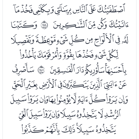
ﭔﭕﭖﭗﭘﭙﭚ
ﭛﭜﭝﭞ
ﭠ
ﲏ
ﭡﭢﭣﭤﭥﭦﭧﭨ
ﭩﭪﭫﭬﭭﭮﭯ
ﭰﭱﭲﭳﭴ
ﭶ
ﲐ
ﭷﭸﭹﭺﭻﭼﭽﭾ
ﭿﮀﮁﮂﮃﮄﮅﮆﮇﮈ
ﮉﮊﮋﮌﮍﮎﮏﮐ
ﮑﮒﮓﮔﮕﮖ