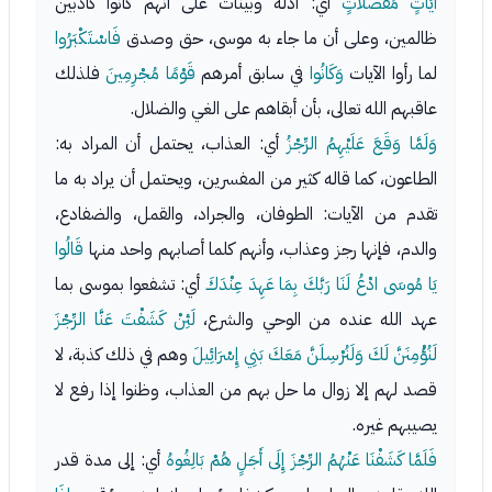
آيَاتٍ مُفَصَّلاتٍ
أي: أدلة وبينات على أنهم كانوا كاذبين
ظالمين، وعلى أن ما جاء به موسى، حق وصدق
فَاسْتَكْبَرُوا
لما رأوا الآيات
وَكَانُوا
في سابق أمرهم
قَوْمًا مُجْرِمِينَ
فلذلك
عاقبهم الله تعالى، بأن أبقاهم على الغي والضلال.
وَلَمَّا وَقَعَ عَلَيْهِمُ الرِّجْزُ
أي: العذاب، يحتمل أن المراد به:
الطاعون، كما قاله كثير من المفسرين، ويحتمل أن يراد به ما
تقدم من الآيات: الطوفان، والجراد، والقمل، والضفادع،
والدم، فإنها رجز وعذاب، وأنهم كلما أصابهم واحد منها
قَالُوا
يَا مُوسَى ادْعُ لَنَا رَبَّكَ بِمَا عَهِدَ عِنْدَكَ
أي: تشفعوا بموسى بما
عهد الله عنده من الوحي والشرع،
لَئِنْ كَشَفْتَ عَنَّا الرِّجْزَ
لَنُؤْمِنَنَّ لَكَ وَلَنُرْسِلَنَّ مَعَكَ بَنِي إِسْرَائِيلَ
وهم في ذلك كذبة، لا
قصد لهم إلا زوال ما حل بهم من العذاب، وظنوا إذا رفع لا
يصيبهم غيره.
فَلَمَّا كَشَفْنَا عَنْهُمُ الرِّجْزَ إِلَى أَجَلٍ هُمْ بَالِغُوهُ
أي: إلى مدة قدر