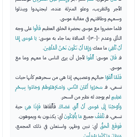
الأجر والتقريب، وعلو المنزلة عنده، ليجتهدوا ويبذلوا
وسعهم وطاقتهم في مغالبة موسى.
فلما حضروا مع موسى بحضرة الخلق العظيم
قَالُوا
على وجه
التألي وعدم -[٣٠٠]- المبالاة بما جاء به موسى:
يَا مُوسَى إِمَّا
أَنْ تُلْقِيَ
ما معك
وَإِمَّا أَنْ نَكُونَ نَحْنُ الْمُلْقِينَ
.
فـ
قَالَ
موسى:
أَلْقُوا
لأجل أن يرى الناس ما معهم وما مع
موسى.
فَلَمَّا أَلْقَوْا
حبالهم وعصيهم، إذا هي من سحرهم كأنها حيات
تسعى، فـ
سَحَرُوا أَعْيُنَ النَّاسِ وَاسْتَرْهَبُوهُمْ وَجَاءُوا بِسِحْرٍ
عَظِيمٍ
لم يوجد له نظير من السحر.
وَأَوْحَيْنَا إِلَى مُوسَى أَنْ أَلْقِ عَصَاكَ
فَأَلْقَاهَا
فَإِذَا هِيَ
حية
تسعى، فـ
تَلْقَفُ
جميع
مَا يَأْفِكُونَ
أي: يكذبون به ويموهون.
فَوَقَعَ الْحَقُّ
أي: تبين وظهر، واستعلن في ذلك المجمع،
وَبَطَلَ مَا كَانُوا يَعْمَلُونَ
.