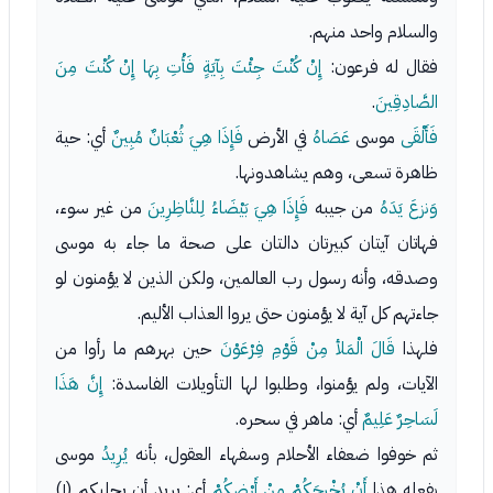
والسلام واحد منهم.
فقال له فرعون:
إِنْ كُنْتَ جِئْتَ بِآيَةٍ فَأْتِ بِهَا إِنْ كُنْتَ مِنَ
الصَّادِقِينَ
.
فَأَلْقَى
موسى
عَصَاهُ
في الأرض
فَإِذَا هِيَ ثُعْبَانٌ مُبِينٌ
أي: حية
ظاهرة تسعى، وهم يشاهدونها.
وَنزعَ يَدَهُ
من جيبه
فَإِذَا هِيَ بَيْضَاءُ لِلنَّاظِرِينَ
من غير سوء،
فهاتان آيتان كبيرتان دالتان على صحة ما جاء به موسى
وصدقه، وأنه رسول رب العالمين، ولكن الذين لا يؤمنون لو
جاءتهم كل آية لا يؤمنون حتى يروا العذاب الأليم.
فلهذا
قَالَ الْمَلأ مِنْ قَوْمِ فِرْعَوْنَ
حين بهرهم ما رأوا من
الآيات، ولم يؤمنوا، وطلبوا لها التأويلات الفاسدة:
إِنَّ هَذَا
لَسَاحِرٌ عَلِيمٌ
أي: ماهر في سحره.
ثم خوفوا ضعفاء الأحلام وسفهاء العقول، بأنه
يُرِيدُ
موسى
بفعله هذا
أَنْ يُخْرِجَكُمْ مِنْ أَرْضِكُمْ
أي: يريد أن يجليكم (١)