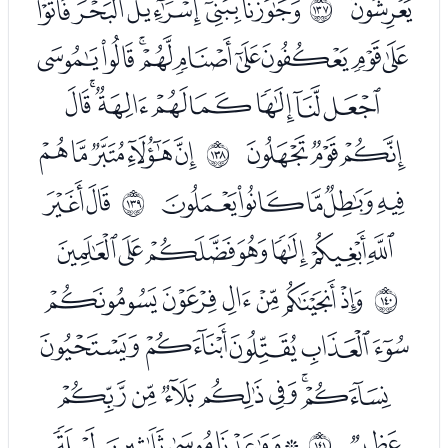
ﯴ
ﭑﭒﭓﭔﭕ
ﲈ
ﭖﭗﭘﭙﭚﭛﭜﭝﭞ
ﭟﭠﭡﭢﭣﭤﭥﭦ
ﭧﭨﭩ
ﭫﭬﭭﭮﭯ
ﲉ
ﭰﭱﭲﭳﭴ
ﭶﭷ
ﲊ
ﭸﭹﭺﭻﭼﭽﭾ
ﮀﮁﮂﮃﮄﮅ
ﲋ
ﮆﮇﮈﮉﮊ
ﮋﮌﮍﮎﮏﮐﮑ
ﮒ
ﮔﮕﮖﮗﮘ
ﲌ