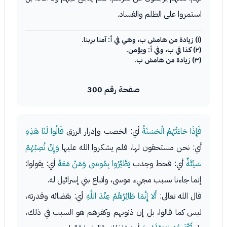
استمروا على الظلم والفساد.
(١) زيادة من هامش ب، وهي في أ: آمنا بربنا.
(٢) كذا في ب، وفي أ: ويؤمن.
(٣) زيادة من هامش ب.
صفحة رقم 300
فَإِذَا جَاءَتْهُمُ الْحَسَنَةُ
أي: الخصب وإدرار الرزق
قَالُوا لَنَا هَذِهِ
أي: نحن مستحقون لها، فلم يشكروا الله عليها
وَإِنْ تُصِبْهُمْ
سَيِّئَةٌ
أي: قحط وجدب
يَطَّيَّرُوا بِمُوسَى وَمَنْ مَعَهُ
أي: يقولوا:
إنما جاءنا بسبب مجيء موسى، واتباع بني إسرائيل له.
قال الله تعالى:
أَلا إِنَّمَا طَائِرُهُمْ عِنْدَ اللَّهِ
أي: بقضائه وقدرته،
ليس كما قالوا، بل إن ذنوبهم وكفرهم هو السبب في ذلك،