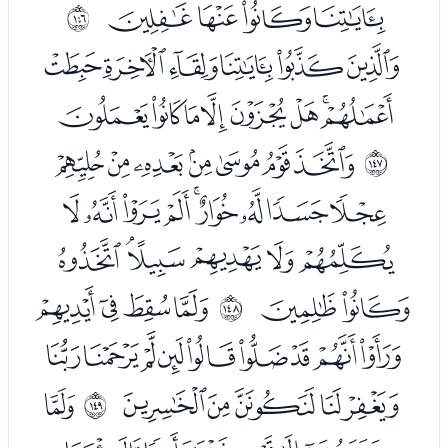
ﮗﮘﮙﮚ
ﲑ
ﮜﮝﮞﮟﮠﮡ
ﮢﮣﮤﮥﮦﮧﮨﮩ
ﮫﮬﮭﮮﮯﮰﮱ
ﲒ
ﯓﯔﯕﯖﯗﯘﯙﯚﯛ
ﯜﯝﯞﯟﯠﯡ
ﯢﯣ
ﯥﯦﯧﯨ
ﲓ
ﯩﯪﯫﯬﯭﯮﯯﯰﯱ
ﯲﯳﯴﯵﯶ
ﭑ
ﲔ