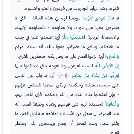
قدرة، وهذا نهاية الجبروت من فرعون والعتو والقسوة.
فـ
قَالَ مُوسَى لِقَوْمِهِ
موصيا لهم في هذه الحالة، - التي لا
يقدرون معها على شيء، ولا مقاومة - بالمقاومة الإلهية،
والاستعانة الربانية:
اسْتَعِينُوا بِاللَّهِ
أي: اعتمدوا عليه في جلب
ما ينفعكم، ودفع ما يضركم، وثقوا بالله، أنه سيتم أمركم
وَاصْبِرُوا
أي: الزموا الصبر على ما يحل بكم، منتظرين للفرج.
إِنَّ الأرْضَ لِلَّهِ
ليست لفرعون ولا لقومه حتى يتحكموا فيها
يُورِثُهَا مَنْ يَشَاءُ مِنْ عِبَادِهِ
-[٣٠١]- أي: يداولها بين الناس
على حسب مشيئته وحكمته، ولكن العاقبة للمتقين، فإنهم
- وإن امتحنوا مدة ابتلاء من الله وحكمة، فإن النصر لهم،
وَالْعَاقِبَةُ
الحميدة لهم على قومهم وهذه وظيفة العبد، أنه
عند القدرة، أن يفعل من الأسباب الدافعة عنه أذى الغير، ما
يقدر عليه، وعند العجز، أن يصبر ويستعين الله، وينتظر
الفرج.