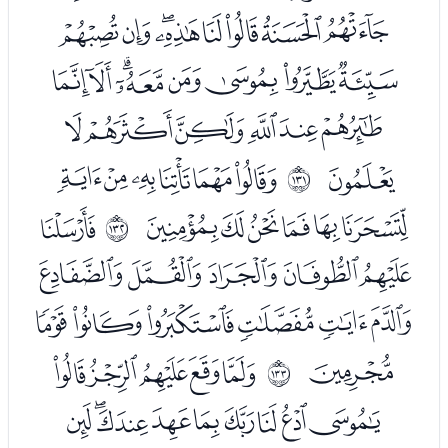
ﭒﭓﭔﭕﭖﭗﭘﭙ
ﭚﭛﭜﭝﭞﭟﭠﭡ
ﭢﭣﭤﭥﭦﭧ
ﭨ
ﭪﭫﭬﭭﭮﭯ
ﲂ
ﭰﭱﭲﭳﭴﭵ
ﭷ
ﲃ
ﭸﭹﭺﭻﭼ
ﭽﭾﭿﮀﮁﮂ
ﮃ
ﮅﮆﮇﮈﮉ
ﲄ
ﮊﮋﮌﮍﮎﮏﮐﮑﮒ