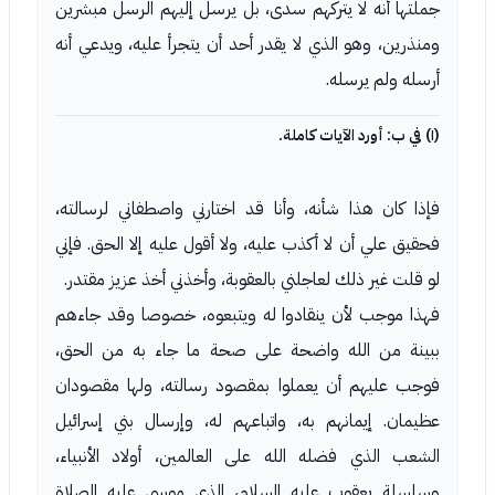
جملتها أنه لا يتركهم سدى، بل يرسل إليهم الرسل مبشرين
ومنذرين، وهو الذي لا يقدر أحد أن يتجرأ عليه، ويدعي أنه
أرسله ولم يرسله.
(١) في ب: أورد الآيات كاملة.
فإذا كان هذا شأنه، وأنا قد اختارني واصطفاني لرسالته،
فحقيق علي أن لا أكذب عليه، ولا أقول عليه إلا الحق. فإني
لو قلت غير ذلك لعاجلني بالعقوبة، وأخذني أخذ عزيز مقتدر.
فهذا موجب لأن ينقادوا له ويتبعوه، خصوصا وقد جاءهم
ببينة من الله واضحة على صحة ما جاء به من الحق،
فوجب عليهم أن يعملوا بمقصود رسالته، ولها مقصودان
عظيمان. إيمانهم به، واتباعهم له، وإرسال بني إسرائيل
الشعب الذي فضله الله على العالمين، أولاد الأنبياء،
وسلسلة يعقوب عليه السلام، الذي موسى عليه الصلاة