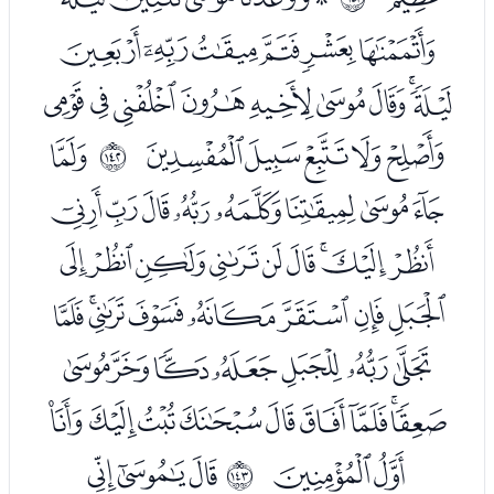
ﮙﮚﮛﮜﮝﮞ
ﮟﮠﮡﮢﮣﮤﮥﮦﮧ
ﮨﮩﮪﮫﮬ
ﮮ
ﲍ
ﮯﮰﮱﯓﯔﯕﯖﯗ
ﯘﯙﯚﯛﯜﯝﯞﯟﯠ
ﯡﯢﯣﯤﯥﯦﯧﯨ
ﯩﯪﯫﯬﯭﯮﯯ
ﯰﯱﯲﯳﯴﯵﯶﯷﯸ
ﯹﯺ
ﭑﭒﭓ
ﲎ