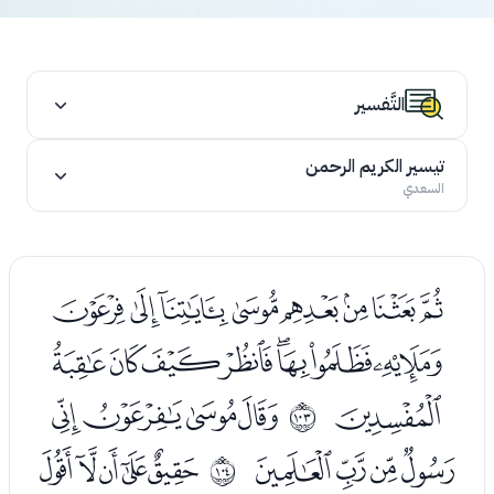
التَّفسير
تيسير الكريم الرحمن
السعدي
ﯟﯠﯡﯢﯣﯤﯥﯦ
ﯧﯨﯩﯪﯫﯬﯭﯮ
ﯯ
ﯱﯲﯳﯴ
ﱦ
ﯵﯶﯷﯸ
ﭑﭒﭓﭔﭕ
ﱧ