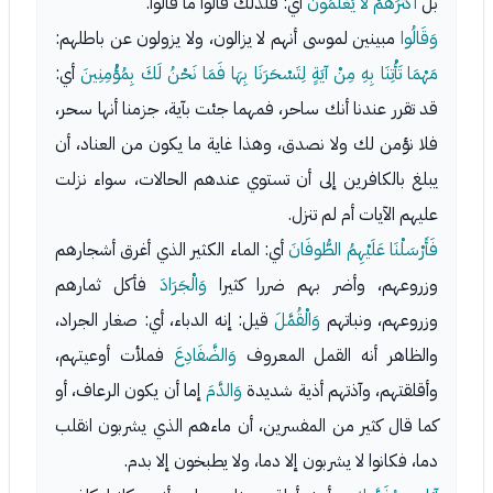
بل
أَكْثَرَهُمْ لا يَعْلَمُونَ
أي: فلذلك قالوا ما قالوا.
وَقَالُوا
مبينين لموسى أنهم لا يزالون، ولا يزولون عن باطلهم:
مَهْمَا تَأْتِنَا بِهِ مِنْ آيَةٍ لِتَسْحَرَنَا بِهَا فَمَا نَحْنُ لَكَ بِمُؤْمِنِينَ
أي:
قد تقرر عندنا أنك ساحر، فمهما جئت بآية، جزمنا أنها سحر،
فلا نؤمن لك ولا نصدق، وهذا غاية ما يكون من العناد، أن
يبلغ بالكافرين إلى أن تستوي عندهم الحالات، سواء نزلت
عليهم الآيات أم لم تنزل.
فَأَرْسَلْنَا عَلَيْهِمُ الطُّوفَانَ
أي: الماء الكثير الذي أغرق أشجارهم
وزروعهم، وأضر بهم ضررا كثيرا
وَالْجَرَادَ
فأكل ثمارهم
وزروعهم، ونباتهم
وَالْقُمَّلَ
قيل: إنه الدباء، أي: صغار الجراد،
والظاهر أنه القمل المعروف
وَالضَّفَادِعَ
فملأت أوعيتهم،
وأقلقتهم، وآذتهم أذية شديدة
وَالدَّمَ
إما أن يكون الرعاف، أو
كما قال كثير من المفسرين، أن ماءهم الذي يشربون انقلب
دما، فكانوا لا يشربون إلا دما، ولا يطبخون إلا بدم.