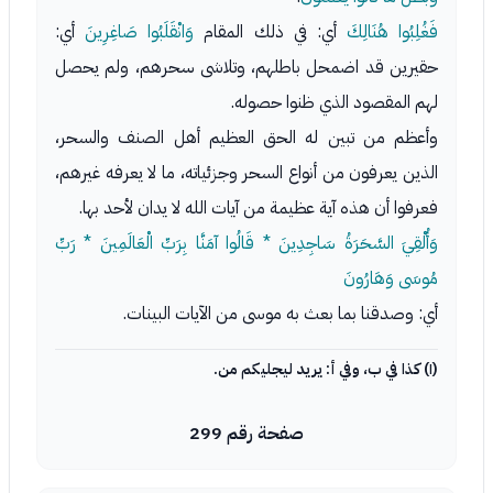
فَغُلِبُوا هُنَالِكَ
أي: في ذلك المقام
وَانْقَلَبُوا صَاغِرِينَ
أي:
حقيرين قد اضمحل باطلهم، وتلاشى سحرهم، ولم يحصل
لهم المقصود الذي ظنوا حصوله.
وأعظم من تبين له الحق العظيم أهل الصنف والسحر،
الذين يعرفون من أنواع السحر وجزئياته، ما لا يعرفه غيرهم،
فعرفوا أن هذه آية عظيمة من آيات الله لا يدان لأحد بها.
وَأُلْقِيَ السَّحَرَةُ سَاجِدِينَ * قَالُوا آمَنَّا بِرَبِّ الْعَالَمِينَ * رَبِّ
مُوسَى وَهَارُونَ
أي: وصدقنا بما بعث به موسى من الآيات البينات.
(١) كذا في ب، وفي أ: يريد ليجليكم من.
صفحة رقم 299