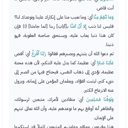
أنت قاض.
وَمَا تَنْقِمُ مِنَّا
أي: وما تعيب منا على إنكارك علينا وتوعدك لنا؟
فليس لنا ذنب
إِلا أَنْ آمَنَّا
بـ[آيَاتِ] ربنا [لما جاءتنا] (١) فإن
كان هذا ذنبا يعاب عليه، ويستحق صاحبه العقوبة، فهو
ذنبنا.
ثم دعوا الله أن يثبتهم ويصبرهم فقالوا:
رَبَّنَا أَفْرِغْ
أي: أفض
عَلَيْنَا صَبْرًا
أي: عظيما، كما يدل عليه التنكير، لأن هذه محنة
عظيمة، تؤدي إلى ذهاب النفس، فيحتاج فيها من الصبر إلى
شيء كثير، ليثبت الفؤاد، ويطمئن المؤمن على إيمانه، ويزول
عنه الانزعاج الكثير.
وَتَوَفَّنَا مُسْلِمِينَ
أي: منقادين لأمرك، متبعين لرسولك،
والظاهر أنه أوقع بهم ما توعدهم عليه، وأن الله تعالى ثبتهم
على الإيمان.
هذا وفرعون وملؤه وعامتهم المتبعون للملأ قد استكبروا