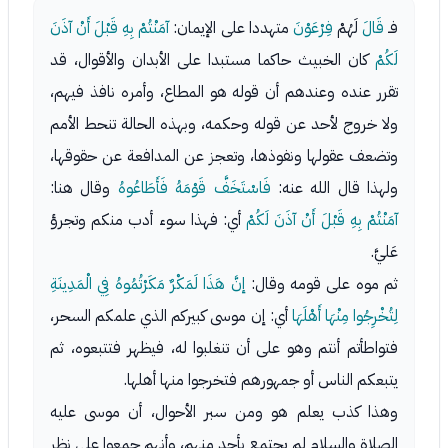
فـ
قَالَ
لَهُمْ
فِرْعَوْنَ
متهددا على الإيمان:
آمَنْتُمْ بِهِ قَبْلَ أَنْ آذَنَ
لَكُمْ
كان الخبيث حاكما مستبدا على الأبدان والأقوال، قد
تقرر عنده وعندهم أن قوله هو المطاع، وأمره نافذ فيهم،
ولا خروج لأحد عن قوله وحكمه، وبهذه الحالة تنحط الأمم
وتضعف عقولها ونفوذها، وتعجز عن المدافعة عن حقوقها،
ولهذا قال الله عنه:
فَاسْتَخَفَّ قَوْمَهُ فَأَطَاعُوهُ
وقال هنا:
آمَنْتُمْ بِهِ قَبْلَ أَنْ آذَنَ لَكُمْ
أي: فهذا سوء أدب منكم وتجرؤ
عَليَّ.
ثم موه على قومه وقال:
إنَّ هَذَا لَمَكْرٌ مَكَرْتُمُوهُ فِي الْمَدِينَةِ
لِتُخْرِجُوا مِنْهَا أَهْلَهَا
أي: إن موسى كبيركم الذي علمكم السحر،
فتواطأتم أنتم وهو على أن تنغلبوا له، فيظهر فتتبعوه، ثم
يتبعكم الناس أو جمهورهم فتخرجوا منها أهلها.
وهذا كذب يعلم هو ومن سبر الأحوال، أن موسى عليه
الصلاة والسلام لم يجتمع بأحد منهم، وأنهم جمعوا على نظر