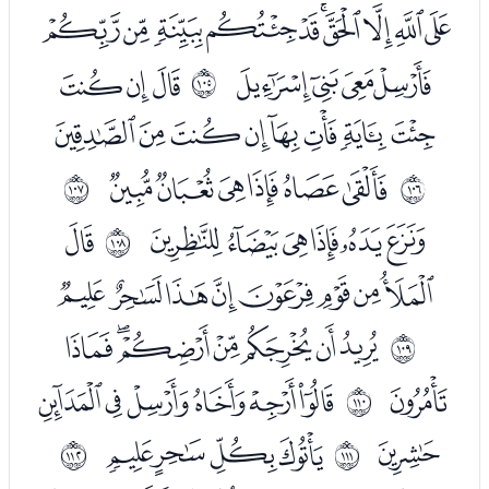
ﭖﭗﭘﭙﭚﭛﭜﭝﭞﭟ
ﭠﭡﭢﭣ
ﭥﭦﭧ
ﱨ
ﭨﭩﭪﭫﭬﭭﭮﭯ
ﭱﭲﭳﭴﭵﭶ
ﱩ
ﱪ
ﭸﭹﭺﭻﭼﭽ
ﭿ
ﱫ
ﮀﮁﮂﮃﮄﮅﮆﮇ
ﮉﮊﮋﮌﮍﮎﮏ
ﱬ
ﮐ
ﮒﮓﮔﮕﮖﮗ
ﱭ
ﮘ
ﮚﮛﮜﮝ
ﱮ
ﱯ