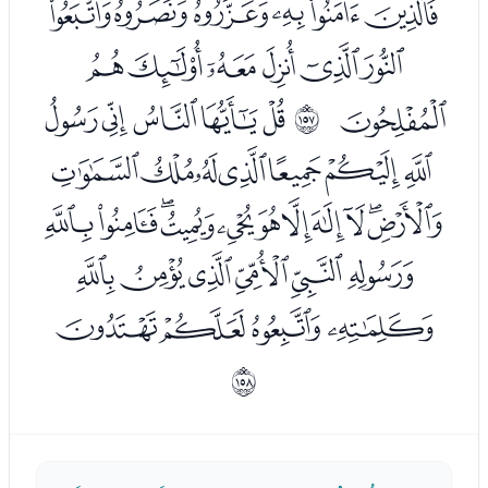
ﮓﮔﮕﮖﮗﮘ
ﮙﮚﮛﮜﮝﮞ
ﮟ
ﮡﮢﮣﮤﮥ
ﲜ
ﮦﮧﮨﮩﮪﮫﮬ
ﮭﮮﮯﮰﮱﯓﯔﯕﯖﯗﯘ
ﯙﯚﯛﯜﯝﯞ
ﯟﯠﯡﯢ
ﲝ