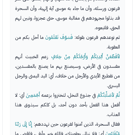
فرعون ورسله، وأن ما جاء به موسى آية إلهية، وأن السحرة
قد بذلوا مجهودهم في مغالبة موسى، حتى عجزوا، وتبين لهم
الحق، فاتبعوه.
ثم توعدهم فرعون بقوله:
فَسَوْفَ تَعْلَمُونَ
ما أحل بكم من
العقوبة.
لأقَطِّعَنَّ أَيْدِيَكُمْ وَأَرْجُلَكُمْ مِنْ خِلافٍ
زعم الخبيث أنهم
مفسدون في الأرض، وسيصنع بهم ما يصنع بالمفسدين،
من تقطيع الأيدي والأرجل من خلاف، أي: اليد اليمنى والرجل
اليسرى.
ثُمَّ لأصَلِّبَنَّكُمْ
في جذوع النخل، لتختزوا بزعمه
أَجْمَعِينَ
أي: لا
أفعل هذا الفعل بأحد دون أحد، بل كلكم سيذوق هذا
العذاب.
فقال السحرة، الذين آمنوا لفرعون حين تهددهم:
إِنَّا إِلَى رَبِّنَا
مُنْقَلِبُونَ
أي: فلا نبالي بعقوبتك، فالله خير وأبقى، فاقض ما