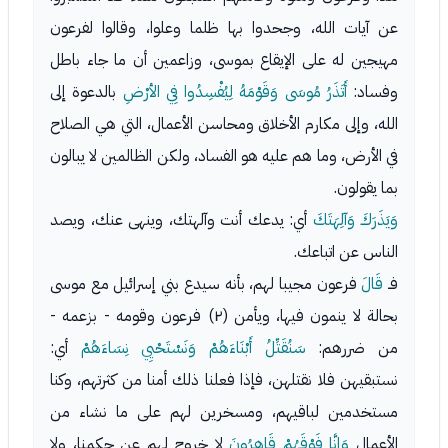
عن آيات الله، وجحدوا بها ظلما وعلوا، وقالوا لفرعون
مهيجين له على الإيقاع بموسى، وزاعمين أن ما جاء باطل
وفساد:
أَتَذَرُ مُوسَى وَقَوْمَهُ لِيُفْسِدُوا فِي الأرْضِ
بالدعوة إلى
الله، وإلى مكارم الأخلاق ومحاسن الأعمال، التي هي الصلاح
في الأرض، وما هم عليه هو الفساد، ولكن الظالمين لا يبالون
بما يقولون.
وَيَذَرَكَ وَآلِهَتَكَ
أي: يدعك أنت وآلهتك، وينهى عنك، ويصد
الناس عن اتباعك.
فـ
قَالَ
فرعون مجيبا لهم، بأنه سيدع بني إسرائيل مع موسى
بحالة لا ينمون فيها، ويأمن (٢) فرعون وقومه - بزعمه -
من ضررهم:
سَنُقَتِّلُ أَبْنَاءَهُمْ وَنَسْتَحْيِي نِسَاءَهُمْ
أي:
نستبقيهن فلا نقتلهن، فإذا فعلنا ذلك أمنا من كثرتهم، وكنا
مستخدمين لباقيهم، ومسخرين لهم على ما نشاء من
الأعمال
وَإِنَّا فَوْقَهُمْ قَاهِرُونَ
لا خروج لهم عن حكمنا، ولا