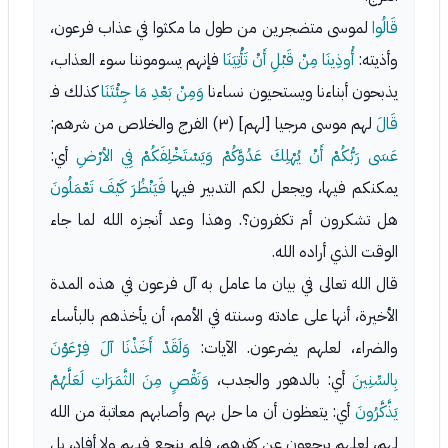
قَالُوا
لموسى متضجرين من طول ما مكثوا في عذاب فرعون،
وأذيته:
أُوذِينَا مِنْ قَبْلِ أَنْ تَأْتِيَنَا
فإنهم يسوموننا سوء العذاب،
يذبحون أبناءنا ويستحيون نساءنا
وَمِنْ بَعْدِ مَا جِئْتَنَا
كذلك فـ
قَالَ
لهم موسى مرجيا [لهم] (٣) الفرج والخلاص من شرهم:
عَسَى رَبُّكُمْ أَنْ يُهْلِكَ عَدُوَّكُمْ وَيَسْتَخْلِفَكُمْ فِي الأرْضِ
أي:
يمكنكم فيها، ويجعل لكم التدبير فيها
فَيَنْظُرَ كَيْفَ تَعْمَلُونَ
هل تشكرون أم تكفرون؟. وهذا وعد أنجزه الله لما جاء
الوقت الذي أراده الله.
قال الله تعالى في بيان ما عامل به آل فرعون في هذه المدة
الأخيرة، أنها على عادته وسنته في الأمم، أن يأخذهم بالبأساء
والضراء، لعلهم يضرعون. الآيات:
وَلَقَدْ أَخَذْنَا آلَ فِرْعَوْنَ
بِالسِّنِينَ
أي: بالدهور والجدب،
وَنَقْصٍ مِنَ الثَّمَرَاتِ لَعَلَّهُمْ
يَذَّكَّرُونَ
أي: يتعظون أن ما حل بهم وأصابهم معاتبة من الله
لهم، لعلهم يرجعون عن كفرهم، فلم ينجع فيهم ولا أفاد، بل