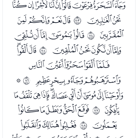
ﮟﮠﮡﮢﮣﮤﮥﮦﮧ
ﮨﮩ
ﮫﮬﮭﮮ
ﱰ
ﮯ
ﮱﯓﯔﯕﯖ
ﱱ
ﯗﯘﯙﯚﯛ
ﯝﯞﯟ
ﱲ
ﯠﯡﯢﯣﯤ
ﯥﯦﯧﯨ
ﯪ
ﱳ
ﯫﯬﯭﯮﯯﯰﯱﯲﯳﯴﯵ
ﯶ
ﯸﯹﯺﯻﯼ
ﱴ
ﯽ
ﯿﰀﰁ
ﱵ