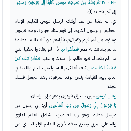
١٠٣ - ١٧١
ثُمَّ بَعَثْنَا مِنْ بَعْدِهِمْ مُوسَى بِآيَاتِنَا إِلَى فِرْعَوْنَ وَمَلَئِهِ
.
إلى آخر قصته (١).
أي: ثم بعثنا من بعد أولئك الرسل موسى الكليم، الإمام
العظيم، والرسول الكريم، إلى قوم عتاة جبابرة، وهم فرعون
وملؤه، من أشرافهم وكبرائهم، فأراهم من آيات الله العظيمة
ما لم يشاهد له نظير
فَظَلَمُوا بِهَا
بأن لم ينقادوا لحقها الذي
من لم ينقد له فهو ظالم، بل استكبروا عنها.
فَانْظُرْ كَيْفَ كَانَ
عَاقِبَةُ الْمُفْسِدِينَ
كيف أهلكهم الله، وأتبعهم الذم واللعنة في
الدنيا ويوم القيامة، بئس الرفد المرفود، وهذا مجمل فصله
بقوله:
وَقَالَ مُوسَى
حين جاء إلى فرعون يدعوه إلى الإيمان.
يَا فِرْعَوْنُ إِنِّي رَسُولٌ مِنْ رَبِّ الْعَالَمِينَ
أي: إني رسول من
مرسل عظيم، وهو رب العالمين، الشامل للعالم العلوي
والسفلي، مربي جميع خلقه بأنواع التدابير الإلهية، التي من