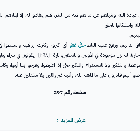
بادة الله، وينهاهم عن ما هم فيه من الشر، فلم ينقادوا له: إلا ابتلاهم ال
ه واستكانوا للحق.
انهم.
عافى أبدانهم، ورفع عنهم البلاء
حَتَّى عَفَوْا
أي: كثروا، وكثرت أرزاقهم وانبسطوا في
أي: هذه عادة جارية لم تزل موجودة في الأو
عظة والتذكير، ولا للاستدراج والنكير حتى إذا اغتبطوا، وفرحوا بما أوتوا، وكان
نوا أنهم قادرون على ما آتاهم الله، وأنهم غير زائلين ولا منتقلين عنه.
صفحة رقم 297
عرض المزيد