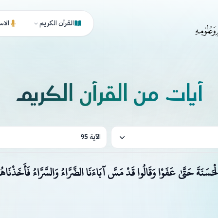
القرآن الكريم
الاس
آيات من القرآن الكريم
الآية 95
 الْحَسَنَةَ حَتَّىٰ عَفَوْا وَقَالُوا قَدْ مَسَّ آبَاءَنَا الضَّرَّاءُ وَالسَّرَّاءُ فَأَخَذْنَا