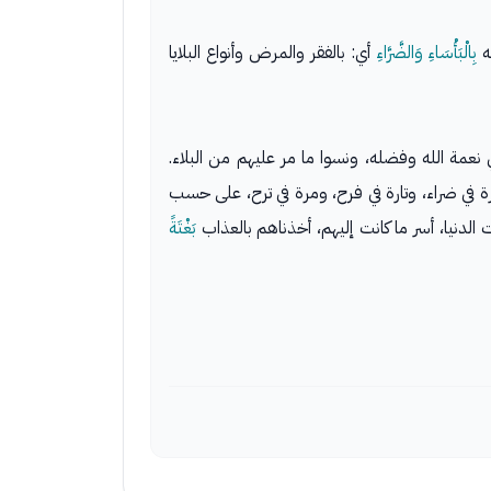
له
بِالْبَأْسَاءِ وَالضَّرَّاءِ
أي: بالفقر والمرض وأنواع البلايا
 نعمة الله وفضله، ونسوا ما مر عليهم من البلاء.
لين واللاحقين، تارة -[٢٩٨]- يكونون في سراء وتارة في ضراء، وتارة في فرح، ومرة في ترح، على حسب
ت الدنيا، أسر ما كانت إليهم، أخذناهم بالعذاب
بَغْتَةً