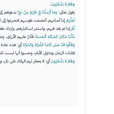
وَهُمْ لا يَشْعُرُونَ
.
يقول تعالى:
وَمَا أَرْسَلْنَا فِي قَرْيَةٍ مِنْ نَبِيٍّ
يدعوهم إلى ع
لَعَلَّهُمْ
إذا أصابتهم، أخضعت نفوسهم فتضرعوا إلى الل
ثُمَّ
إذا لم يفد فيهم، واستمر استكبارهم، وازداد طغي
بَدَّلْنَا مَكَانَ السَّيِّئَةِ الْحَسَنَةَ
فَأدَرَّ عليهم الأرزاق، و
وَقَالُوا قَدْ مَسَّ آبَاءَنَا الضَّرَّاءُ وَالسَّرَّاءُ
تقلبات الزمان وتداول الأيام، وحسبوا أنها ليست للمو
وَهُمْ لا يَشْعُرُونَ
أي: لا يخطر لهم الهلاك على بال، وظ