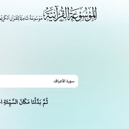
سورة الأعراف
ثُمَّ بَدَّلْنَا مَكَانَ السَّيِّئَةِ