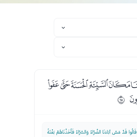
ﯽﯾﯿﰀﰁ
ﱞ
َقَالُوا قَدْ مَسَّ آبَاءَنَا الضَّرَّاءُ وَالسَّرَّاءُ فَأَخَذْنَاهُمْ بَغْتَةً