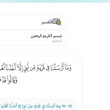
التَّفسير
تيسير الكريم الرحمن
السعدي
ﯭﯮﯯﯰﯱﯲ
ﰂﰃ
٩٤، ٩٥
وَمَا أَرْسَلْنَا فِي قَرْيَةٍ مِنْ نَبِيٍّ إِلا أَخَذْنَا أَهْلَهَا