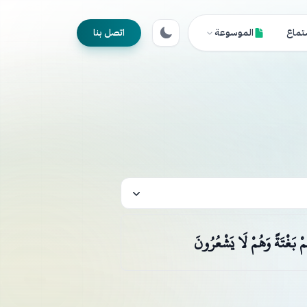
تماع
الموسوعة
اتصل بنا
هُمْ بَغْتَةً وَهُمْ لَا يَشْعُرُونَ