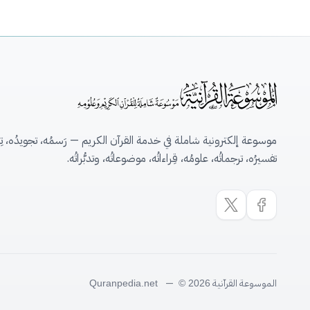
موسوعة إلكترونية شاملة في خدمة القرآن الكريم — رَسمُه، تجويدُه، تِلاو
تفسيرُه، ترجماتُه، علومُه، قِراءاتُه، موضوعاتُه، وتدبُّراتُه.
الموسوعة القرآنية
—
Quranpedia.net
© 2026