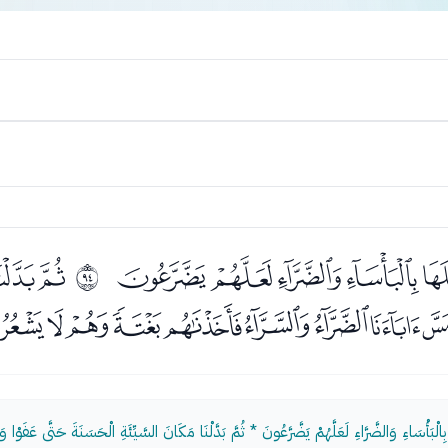
ﯳﯴﯵﯶﯷﯸﯹ
ﯻﯼ
ﱝ
ﰄﰅﰆﰇﰈﰉﰊﰋﰌ
 بِالْبَأْسَاءِ وَالضَّرَّاءِ لَعَلَّهُمْ يَضَّرَّعُونَ * ثُمَّ بَدَّلْنَا مَكَانَ السَّيِّئَةِ الْحَسَنَةَ حَتَّى عَفَوْا و