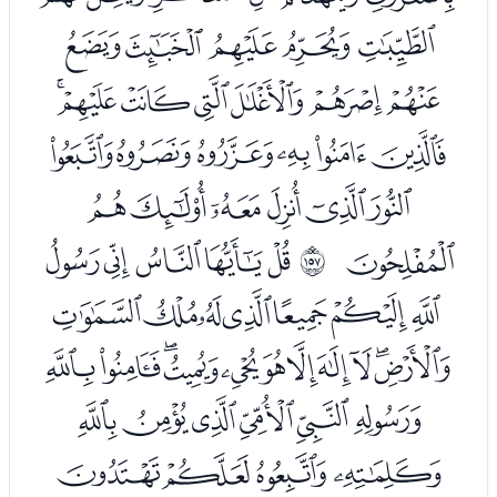
ﮇﮈﮉﮊﮋ
ﮌﮍﮎﮏﮐﮑﮒ
ﮓﮔﮕﮖﮗﮘ
ﮙﮚﮛﮜﮝﮞ
ﮟ
ﮡﮢﮣﮤﮥ
ﲜ
ﮦﮧﮨﮩﮪﮫﮬ
ﮭﮮﮯﮰﮱﯓﯔﯕﯖﯗﯘ
ﯙﯚﯛﯜﯝﯞ
ﯟﯠﯡﯢ