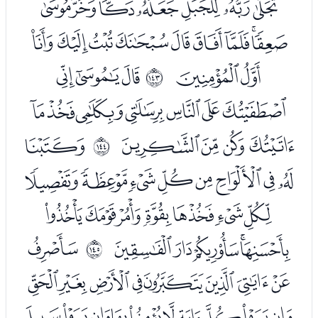
ﯩﯪﯫﯬﯭﯮﯯ
ﯰﯱﯲﯳﯴﯵﯶﯷﯸ
ﯹﯺ
ﭑﭒﭓ
ﲎ
ﭔﭕﭖﭗﭘﭙﭚ
ﭛﭜﭝﭞ
ﭠ
ﲏ
ﭡﭢﭣﭤﭥﭦﭧﭨ
ﭩﭪﭫﭬﭭﭮﭯ
ﭰﭱﭲﭳﭴ
ﭶ
ﲐ
ﭷﭸﭹﭺﭻﭼﭽﭾ
ﭿﮀﮁﮂﮃﮄﮅﮆﮇﮈ