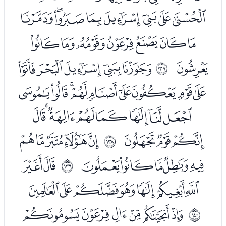
ﯥﯦﯧﯨﯩﯪﯫﯬ
ﯭﯮﯯﯰﯱﯲﯳ
ﯴ
ﭑﭒﭓﭔﭕ
ﲈ
ﭖﭗﭘﭙﭚﭛﭜﭝﭞ
ﭟﭠﭡﭢﭣﭤﭥﭦ
ﭧﭨﭩ
ﭫﭬﭭﭮﭯ
ﲉ
ﭰﭱﭲﭳﭴ
ﭶﭷ
ﲊ
ﭸﭹﭺﭻﭼﭽﭾ
ﮀﮁﮂﮃﮄﮅ
ﲋ