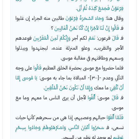
فِرْعَوْنُ فَجَمَعَ كَيْدَهُ ثُمَّ أَتَى
.
وقال هنا:
وَجَاءَ السَّحَرَةُ فِرْعَوْنَ
طالبين منه الجزاء إن غلبوا
فـ
قَالُوا إِنَّ لَنَا لأجْرًا إِنْ كُنَّا نَحْنُ الْغَالِبِينَ
؟
فـ
قَالَ
فرعون:
نَعَمْ
لكم أجر
وَإِنَّكُمْ لَمِنَ الْمُقَرَّبِينَ
فوعدهم
الأجر والتقريب، وعلو المنزلة عنده، ليجتهدوا ويبذلوا
وسعهم وطاقتهم في مغالبة موسى.
فلما حضروا مع موسى بحضرة الخلق العظيم
قَالُوا
على وجه
التألي وعدم -[٣٠٠]- المبالاة بما جاء به موسى:
يَا مُوسَى إِمَّا
أَنْ تُلْقِيَ
ما معك
وَإِمَّا أَنْ نَكُونَ نَحْنُ الْمُلْقِينَ
.
فـ
قَالَ
موسى:
أَلْقُوا
لأجل أن يرى الناس ما معهم وما مع
موسى.
فَلَمَّا أَلْقَوْا
حبالهم وعصيهم، إذا هي من سحرهم كأنها حيات
تسعى، فـ
سَحَرُوا أَعْيُنَ النَّاسِ وَاسْتَرْهَبُوهُمْ وَجَاءُوا بِسِحْرٍ
عَظِيمٍ
لم يوجد له نظير من السحر.