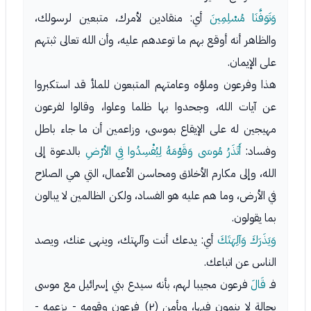
وَتَوَفَّنَا مُسْلِمِينَ
أي: منقادين لأمرك، متبعين لرسولك،
والظاهر أنه أوقع بهم ما توعدهم عليه، وأن الله تعالى ثبتهم
على الإيمان.
هذا وفرعون وملؤه وعامتهم المتبعون للملأ قد استكبروا
عن آيات الله، وجحدوا بها ظلما وعلوا، وقالوا لفرعون
مهيجين له على الإيقاع بموسى، وزاعمين أن ما جاء باطل
وفساد:
أَتَذَرُ مُوسَى وَقَوْمَهُ لِيُفْسِدُوا فِي الأرْضِ
بالدعوة إلى
الله، وإلى مكارم الأخلاق ومحاسن الأعمال، التي هي الصلاح
في الأرض، وما هم عليه هو الفساد، ولكن الظالمين لا يبالون
بما يقولون.
وَيَذَرَكَ وَآلِهَتَكَ
أي: يدعك أنت وآلهتك، وينهى عنك، ويصد
الناس عن اتباعك.
فـ
قَالَ
فرعون مجيبا لهم، بأنه سيدع بني إسرائيل مع موسى
بحالة لا ينمون فيها، ويأمن (٢) فرعون وقومه - بزعمه -