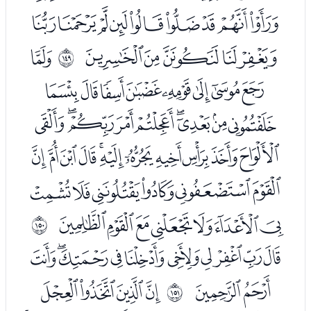
ﯩﯪﯫﯬﯭﯮﯯﯰﯱ
ﯲﯳﯴﯵﯶ
ﭑ
ﲔ
ﭒﭓﭔﭕﭖﭗﭘﭙ
ﭚﭛﭜﭝﭞﭟﭠﭡﭢ
ﭣﭤﭥﭦﭧﭨﭩﭪﭫﭬﭭ
ﭮﭯﭰﭱﭲﭳ
ﭴﭵﭶﭷﭸﭹﭺ
ﲕ
ﭼﭽﭾﭿﮀﮁﮂﮃﮄﮅ
ﮆﮇ
ﮉﮊﮋﮌ
ﲖ