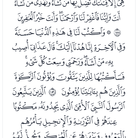
ﯵﯶﯷﯸﯹﯺﯻﯼﯽﯾﯿ
ﰀﰁﰂﰃﰄﰅﰆﰇﰈ
ﭑﭒﭓﭔﭕﭖﭗ
ﲚ
ﭘﭙﭚﭛﭜﭝﭞﭟﭠ
ﭡﭢﭣﭤﭥﭦﭧﭨﭩ
ﭪﭫﭬﭭﭮ
ﭯﭰﭱﭲ
ﭴﭵ
ﲛ
ﭶﭷﭸﭹﭺﭻ
ﭼﭽﭾﭿﮀ
ﮁﮂﮃﮄﮅﮆ