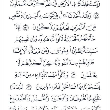
ﯭﯮﯯﯰﯱﯲ
ﯴﯵﯶﯷﯸﯹ
ﲀ
ﯺﯻﯼﯽ
ﭑ
ﲁ
ﭒﭓﭔﭕﭖﭗﭘﭙ
ﭚﭛﭜﭝﭞﭟﭠﭡ
ﭢﭣﭤﭥﭦﭧ
ﭨ
ﭪﭫﭬﭭﭮﭯ
ﲂ
ﭰﭱﭲﭳﭴﭵ
ﭷ
ﲃ
ﭸﭹﭺﭻﭼ