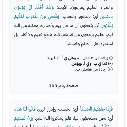
والضراء، لعلهم يضرعون. الآيات:
وَلَقَدْ أَخَذْنَا آلَ فِرْعَوْنَ
بِالسِّنِينَ
أي: بالدهور والجدب،
وَنَقْصٍ مِنَ الثَّمَرَاتِ لَعَلَّهُمْ
يَذَّكَّرُونَ
أي: يتعظون أن ما حل بهم وأصابهم معاتبة من الله
لهم، لعلهم يرجعون عن كفرهم، فلم ينجع فيهم ولا أفاد، بل
استمروا على الظلم والفساد.
(١) زيادة من هامش ب، وهي في أ: آمنا بربنا.
(٢) كذا في ب، وفي أ: ويؤمن.
(٣) زيادة من هامش ب.
صفحة رقم 300
فَإِذَا جَاءَتْهُمُ الْحَسَنَةُ
أي: الخصب وإدرار الرزق
قَالُوا لَنَا هَذِهِ
أي: نحن مستحقون لها، فلم يشكروا الله عليها
وَإِنْ تُصِبْهُمْ