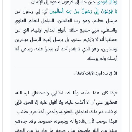
وَقَالَ مُوسَى
حين جاء إلى فرعون يدعوه إلى الإيمان.
يَا فِرْعَوْنُ إِنِّي رَسُولٌ مِنْ رَبِّ الْعَالَمِينَ
أي: إني رسول من
مرسل عظيم، وهو رب العالمين، الشامل للعالم العلوي
والسفلي، مربي جميع خلقه بأنواع التدابير الإلهية، التي من
جملتها أنه لا يتركهم سدى، بل يرسل إليهم الرسل مبشرين
ومنذرين، وهو الذي لا يقدر أحد أن يتجرأ عليه، ويدعي أنه
أرسله ولم يرسله.
(١) في ب: أورد الآيات كاملة.
فإذا كان هذا شأنه، وأنا قد اختارني واصطفاني لرسالته،
فحقيق علي أن لا أكذب عليه، ولا أقول عليه إلا الحق. فإني
لو قلت غير ذلك لعاجلني بالعقوبة، وأخذني أخذ عزيز مقتدر.
فهذا موجب لأن ينقادوا له ويتبعوه، خصوصا وقد جاءهم
ببينة من الله واضحة على صحة ما جاء به من الحق،