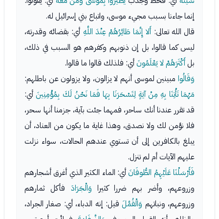
سَيِّئَةٌ
أي: قحط وجدب
يَطَّيَّرُوا بِمُوسَى وَمَنْ مَعَهُ
أي: يقولوا:
إنما جاءنا بسبب مجيء موسى، واتباع بني إسرائيل له.
قال الله تعالى:
أَلا إِنَّمَا طَائِرُهُمْ عِنْدَ اللَّهِ
أي: بقضائه وقدرته،
ليس كما قالوا، بل إن ذنوبهم وكفرهم هو السبب في ذلك،
بل
أَكْثَرَهُمْ لا يَعْلَمُونَ
أي: فلذلك قالوا ما قالوا.
وَقَالُوا
مبينين لموسى أنهم لا يزالون، ولا يزولون عن باطلهم:
مَهْمَا تَأْتِنَا بِهِ مِنْ آيَةٍ لِتَسْحَرَنَا بِهَا فَمَا نَحْنُ لَكَ بِمُؤْمِنِينَ
أي:
قد تقرر عندنا أنك ساحر، فمهما جئت بآية، جزمنا أنها سحر،
فلا نؤمن لك ولا نصدق، وهذا غاية ما يكون من العناد، أن
يبلغ بالكافرين إلى أن تستوي عندهم الحالات، سواء نزلت
عليهم الآيات أم لم تنزل.
فَأَرْسَلْنَا عَلَيْهِمُ الطُّوفَانَ
أي: الماء الكثير الذي أغرق أشجارهم
وزروعهم، وأضر بهم ضررا كثيرا
وَالْجَرَادَ
فأكل ثمارهم
وزروعهم، ونباتهم
وَالْقُمَّلَ
قيل: إنه الدباء، أي: صغار الجراد،