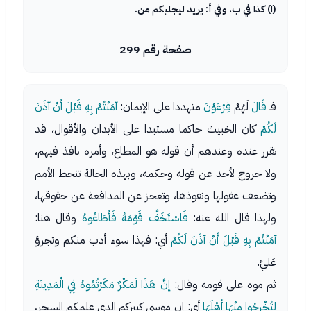
(١) كذا في ب، وفي أ: يريد ليجليكم من.
صفحة رقم 299
فـ
قَالَ
لَهُمْ
فِرْعَوْنَ
متهددا على الإيمان:
آمَنْتُمْ بِهِ قَبْلَ أَنْ آذَنَ
لَكُمْ
كان الخبيث حاكما مستبدا على الأبدان والأقوال، قد
تقرر عنده وعندهم أن قوله هو المطاع، وأمره نافذ فيهم،
ولا خروج لأحد عن قوله وحكمه، وبهذه الحالة تنحط الأمم
وتضعف عقولها ونفوذها، وتعجز عن المدافعة عن حقوقها،
ولهذا قال الله عنه:
فَاسْتَخَفَّ قَوْمَهُ فَأَطَاعُوهُ
وقال هنا:
آمَنْتُمْ بِهِ قَبْلَ أَنْ آذَنَ لَكُمْ
أي: فهذا سوء أدب منكم وتجرؤ
عَليَّ.
ثم موه على قومه وقال:
إنَّ هَذَا لَمَكْرٌ مَكَرْتُمُوهُ فِي الْمَدِينَةِ
لِتُخْرِجُوا مِنْهَا أَهْلَهَا
أي: إن موسى كبيركم الذي علمكم السحر،