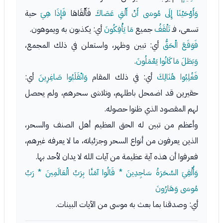
وَأَوْحَيْنَا إِلَى مُوسَى أَنْ أَلْقِ عَصَاكَ
فَأَلْقَاهَا
فَإِذَا هِيَ
حية
تسعى، فـ
تَلْقَفُ
جميع
مَا يَأْفِكُونَ
أي: يكذبون به ويموهون.
فَوَقَعَ الْحَقُّ
أي: تبين وظهر، واستعلن في ذلك المجمع،
وَبَطَلَ مَا كَانُوا يَعْمَلُونَ
.
فَغُلِبُوا هُنَالِكَ
أي: في ذلك المقام
وَانْقَلَبُوا صَاغِرِينَ
أي:
حقيرين قد اضمحل باطلهم، وتلاشى سحرهم، ولم يحصل
لهم المقصود الذي ظنوا حصوله.
وأعظم من تبين له الحق العظيم أهل الصنف والسحر،
الذين يعرفون من أنواع السحر وجزئياته، ما لا يعرفه غيرهم،
فعرفوا أن هذه آية عظيمة من آيات الله لا يدان لأحد بها.
وَأُلْقِيَ السَّحَرَةُ سَاجِدِينَ * قَالُوا آمَنَّا بِرَبِّ الْعَالَمِينَ * رَبِّ
مُوسَى وَهَارُونَ
أي: وصدقنا بما بعث به موسى من الآيات البينات.