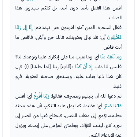
أفعل هذا الفعل بأحد دون أحد، بل كلكم سيذوق هذا
العذاب.
فقال السحرة، الذين آمنوا لفرعون حين تهددهم:
إِنَّا إِلَى رَبِّنَا
مُنْقَلِبُونَ
أي: فلا نبالي بعقوبتك، فالله خير وأبقى، فاقض ما
أنت قاض.
وَمَا تَنْقِمُ مِنَّا
أي: وما تعيب منا على إنكارك علينا وتوعدك لنا؟
فليس لنا ذنب
إِلا أَنْ آمَنَّا
بـ[آيَاتِ] ربنا [لما جاءتنا] (١) فإن
كان هذا ذنبا يعاب عليه، ويستحق صاحبه العقوبة، فهو
ذنبنا.
ثم دعوا الله أن يثبتهم ويصبرهم فقالوا:
رَبَّنَا أَفْرِغْ
أي: أفض
عَلَيْنَا صَبْرًا
أي: عظيما، كما يدل عليه التنكير، لأن هذه محنة
عظيمة، تؤدي إلى ذهاب النفس، فيحتاج فيها من الصبر إلى
شيء كثير، ليثبت الفؤاد، ويطمئن المؤمن على إيمانه، ويزول
عنه الانزعاج الكثير.