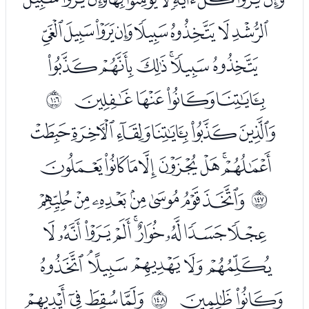
ﮉﮊﮋﮌﮍﮎﮏﮐ
ﮑﮒﮓﮔﮕﮖ
ﮗﮘﮙﮚ
ﲑ
ﮜﮝﮞﮟﮠﮡ
ﮢﮣﮤﮥﮦﮧﮨﮩ
ﮫﮬﮭﮮﮯﮰﮱ
ﲒ
ﯓﯔﯕﯖﯗﯘﯙﯚﯛ
ﯜﯝﯞﯟﯠﯡ
ﯢﯣ
ﯥﯦﯧﯨ
ﲓ