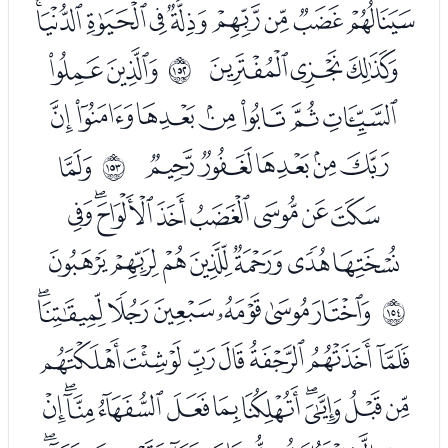
ﮍﮎﮏﮐﮑﮒﮓﮔﮕ
ﮖﮗﮘ
ﮚﮛ
ﲗ
ﮜﮝﮞﮟﮠﮡﮢ
ﮣﮤﮥﮦﮧ
ﮩ
ﲘ
ﮪﮫﮬﮭﮮﮯﮰﮱ
ﯓﯔﯕﯖﯗﯘﯙ
ﯛﯜﯝﯞﯟﯠﯡ
ﲙ
ﯢﯣﯤﯥﯦﯧﯨﯩ
ﯪﯫﯬﯭﯮﯯﯰﯱﯲﯳﯴ