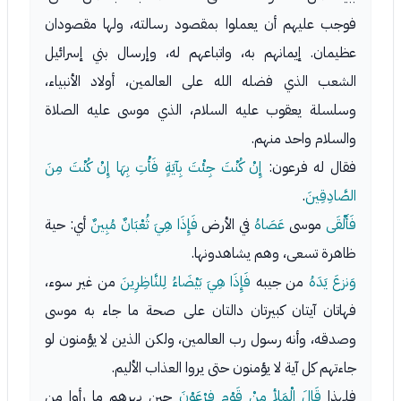
فوجب عليهم أن يعملوا بمقصود رسالته، ولها مقصودان
عظيمان. إيمانهم به، واتباعهم له، وإرسال بني إسرائيل
الشعب الذي فضله الله على العالمين، أولاد الأنبياء،
وسلسلة يعقوب عليه السلام، الذي موسى عليه الصلاة
والسلام واحد منهم.
فقال له فرعون:
إِنْ كُنْتَ جِئْتَ بِآيَةٍ فَأْتِ بِهَا إِنْ كُنْتَ مِنَ
الصَّادِقِينَ
.
فَأَلْقَى
موسى
عَصَاهُ
في الأرض
فَإِذَا هِيَ ثُعْبَانٌ مُبِينٌ
أي: حية
ظاهرة تسعى، وهم يشاهدونها.
وَنزعَ يَدَهُ
من جيبه
فَإِذَا هِيَ بَيْضَاءُ لِلنَّاظِرِينَ
من غير سوء،
فهاتان آيتان كبيرتان دالتان على صحة ما جاء به موسى
وصدقه، وأنه رسول رب العالمين، ولكن الذين لا يؤمنون لو
جاءتهم كل آية لا يؤمنون حتى يروا العذاب الأليم.
فلهذا
قَالَ الْمَلأ مِنْ قَوْمِ فِرْعَوْنَ
حين بهرهم ما رأوا من