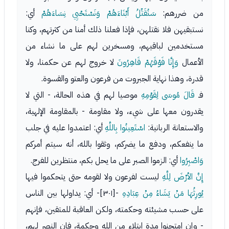
من ضررهم:
سَنُقَتِّلُ أَبْنَاءَهُمْ وَنَسْتَحْيِي نِسَاءَهُمْ
أي:
نستبقيهن فلا نقتلهن، فإذا فعلنا ذلك أمنا من كثرتهم، وكنا
مستخدمين لباقيهم، ومسخرين لهم على ما نشاء من
الأعمال
وَإِنَّا فَوْقَهُمْ قَاهِرُونَ
لا خروج لهم عن حكمنا، ولا
قدرة، وهذا نهاية الجبروت من فرعون والعتو والقسوة.
فـ
قَالَ مُوسَى لِقَوْمِهِ
موصيا لهم في هذه الحالة، - التي لا
يقدرون معها على شيء، ولا مقاومة - بالمقاومة الإلهية،
والاستعانة الربانية:
اسْتَعِينُوا بِاللَّهِ
أي: اعتمدوا عليه في جلب
ما ينفعكم، ودفع ما يضركم، وثقوا بالله، أنه سيتم أمركم
وَاصْبِرُوا
أي: الزموا الصبر على ما يحل بكم، منتظرين للفرج.
إِنَّ الأرْضَ لِلَّهِ
ليست لفرعون ولا لقومه حتى يتحكموا فيها
يُورِثُهَا مَنْ يَشَاءُ مِنْ عِبَادِهِ
-[٣٠١]- أي: يداولها بين الناس
على حسب مشيئته وحكمته، ولكن العاقبة للمتقين، فإنهم
- وإن امتحنوا مدة ابتلاء من الله وحكمة، فإن النصر لهم،