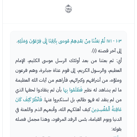
ﲝ
١٠٣ - ١٧١
ثُمَّ بَعَثْنَا مِنْ بَعْدِهِمْ مُوسَى بِآيَاتِنَا إِلَى فِرْعَوْنَ وَمَلَئِهِ
.
إلى آخر قصته (١).
أي: ثم بعثنا من بعد أولئك الرسل موسى الكليم، الإمام
العظيم، والرسول الكريم، إلى قوم عتاة جبابرة، وهم فرعون
وملؤه، من أشرافهم وكبرائهم، فأراهم من آيات الله العظيمة
ما لم يشاهد له نظير
فَظَلَمُوا بِهَا
بأن لم ينقادوا لحقها الذي
من لم ينقد له فهو ظالم، بل استكبروا عنها.
فَانْظُرْ كَيْفَ كَانَ
عَاقِبَةُ الْمُفْسِدِينَ
كيف أهلكهم الله، وأتبعهم الذم واللعنة في
الدنيا ويوم القيامة، بئس الرفد المرفود، وهذا مجمل فصله
بقوله: