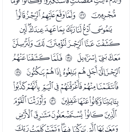
ﭽﭾﭿﮀﮁﮂ
ﮃ
ﮅﮆﮇﮈﮉ
ﲄ
ﮊﮋﮌﮍﮎﮏﮐﮑﮒ
ﮓﮔﮕﮖﮗﮘ
ﮙﮚﮛ
ﮝﮞﮟ
ﲅ
ﮠﮡﮢﮣﮤﮥﮦﮧ
ﲆ
ﮩﮪﮫﮬﮭﮮﮯ
ﮰﮱﯓﯔ
ﯖﯗ
ﲇ
ﯘﯙﯚﯛﯜ
ﯝﯞﯟﯠﯡﯢﯣﯤ