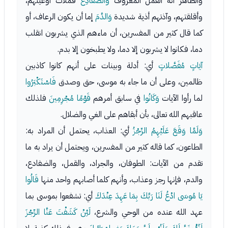
والظاهر أنه القمل المعروف
وَالضَّفَادِعَ
فملأت أوعيتهم،
وأقلقتهم، وآذتهم أذية شديدة
وَالدَّمَ
إما أن يكون الرعاف، أو
كما قال كثير من المفسرين، أن ماءهم الذي يشربون انقلب
دما، فكانوا لا يشربون إلا دما، ولا يطبخون إلا بدم.
آيَاتٍ مُفَصَّلاتٍ
أي: أدلة وبينات على أنهم كانوا كاذبين
ظالمين، وعلى أن ما جاء به موسى، حق وصدق
فَاسْتَكْبَرُوا
لما رأوا الآيات
وَكَانُوا
في سابق أمرهم
قَوْمًا مُجْرِمِينَ
فلذلك
عاقبهم الله تعالى، بأن أبقاهم على الغي والضلال.
وَلَمَّا وَقَعَ عَلَيْهِمُ الرِّجْزُ
أي: العذاب، يحتمل أن المراد به:
الطاعون، كما قاله كثير من المفسرين، ويحتمل أن يراد به ما
تقدم من الآيات: الطوفان، والجراد، والقمل، والضفادع،
والدم، فإنها رجز وعذاب، وأنهم كلما أصابهم واحد منها
قَالُوا
يَا مُوسَى ادْعُ لَنَا رَبَّكَ بِمَا عَهِدَ عِنْدَكَ
أي: تشفعوا بموسى بما
عهد الله عنده من الوحي والشرع،
لَئِنْ كَشَفْتَ عَنَّا الرِّجْزَ