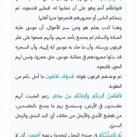
فتواطأتم أنتم وهو على أن تنغلبوا له، فيظهر فتتبعوه، ثم
يتبعكم الناس أو جمهورهم فتخرجوا منها أهلها.
وهذا كذب يعلم هو ومن سبر الأحوال، أن موسى عليه
الصلاة والسلام لم يجتمع بأحد منهم، وأنهم جمعوا على نظر
فرعون ورسله، وأن ما جاء به موسى آية إلهية، وأن السحرة
قد بذلوا مجهودهم في مغالبة موسى، حتى عجزوا، وتبين لهم
الحق، فاتبعوه.
ثم توعدهم فرعون بقوله:
فَسَوْفَ تَعْلَمُونَ
ما أحل بكم من
العقوبة.
لأقَطِّعَنَّ أَيْدِيَكُمْ وَأَرْجُلَكُمْ مِنْ خِلافٍ
زعم الخبيث أنهم
مفسدون في الأرض، وسيصنع بهم ما يصنع بالمفسدين،
من تقطيع الأيدي والأرجل من خلاف، أي: اليد اليمنى والرجل
اليسرى.
ثُمَّ لأصَلِّبَنَّكُمْ
في جذوع النخل، لتختزوا بزعمه
أَجْمَعِينَ
أي: لا