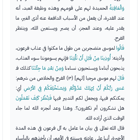
وَالْعَاقِبَةُ
الحميدة لهم على قومهم وهذه وظيفة العبد، أنه
عند القدرة، أن يفعل من الأسباب الدافعة عنه أذى الغير، ما
يقدر عليه، وعند العجز، أن يصبر ويستعين الله، وينتظر
الفرج.
قَالُوا
لموسى متضجرين من طول ما مكثوا في عذاب فرعون،
وأذيته:
أُوذِينَا مِنْ قَبْلِ أَنْ تَأْتِيَنَا
فإنهم يسوموننا سوء العذاب،
يذبحون أبناءنا ويستحيون نساءنا
وَمِنْ بَعْدِ مَا جِئْتَنَا
كذلك فـ
قَالَ
لهم موسى مرجيا [لهم] (٣) الفرج والخلاص من شرهم:
عَسَى رَبُّكُمْ أَنْ يُهْلِكَ عَدُوَّكُمْ وَيَسْتَخْلِفَكُمْ فِي الأرْضِ
أي:
يمكنكم فيها، ويجعل لكم التدبير فيها
فَيَنْظُرَ كَيْفَ تَعْمَلُونَ
هل تشكرون أم تكفرون؟. وهذا وعد أنجزه الله لما جاء
الوقت الذي أراده الله.
قال الله تعالى في بيان ما عامل به آل فرعون في هذه المدة
الأخيرة، أنها على عادته وسنته في الأمم، أن يأخذهم بالبأساء