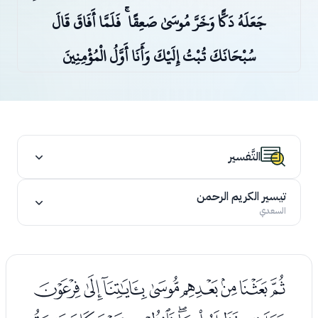
جَعَلَهُ دَكًّا وَخَرَّ مُوسَىٰ صَعِقًا ۚ فَلَمَّا أَفَاقَ قَالَ
سُبْحَانَكَ تُبْتُ إِلَيْكَ وَأَنَا أَوَّلُ الْمُؤْمِنِينَ
التَّفسير
تيسير الكريم الرحمن
السعدي
ﯟﯠﯡﯢﯣﯤﯥﯦ