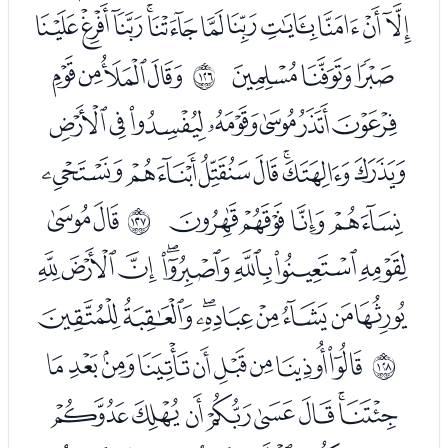
ﮂﮃﮄﮅﮆﮇﮈﮉﮊﮋﮌ
ﮍﮎﮏ
ﮑﮒﮓﮔ
ﱽ
ﮕﮖﮗﮘﮙﮚﮛ
ﮜﮝﮞﮟﮠﮡﮢ
ﮣﮤﮥﮦ
ﮨﮩ
ﱾ
ﮪﮫﮬﮭﮮﮯﮰﮱ
ﯓﯔﯕﯖﯗﯘﯙﯚ
ﯜﯝﯞﯟﯠﯡﯢﯣﯤ
ﱿ
ﯥﯦﯧﯨﯩﯪﯫﯬ