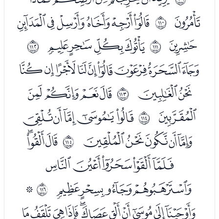
ﮐ
ﮒﮓﮔﮕﮖﮗ
ﱭ
ﮘ
ﮚﮛﮜﮝ
ﱮ
ﱯ
ﮟﮠﮡﮢﮣﮤﮥﮦﮧ
ﮨﮩ
ﮫﮬﮭﮮ
ﱰ
ﮯ
ﮱﯓﯔﯕﯖ
ﱱ
ﯗﯘﯙﯚﯛ
ﯝﯞﯟ
ﱲ
ﯠﯡﯢﯣﯤ
ﯥﯦﯧﯨ
ﯪ
ﱳ
ﯫﯬﯭﯮﯯﯰﯱﯲﯳﯴﯵ