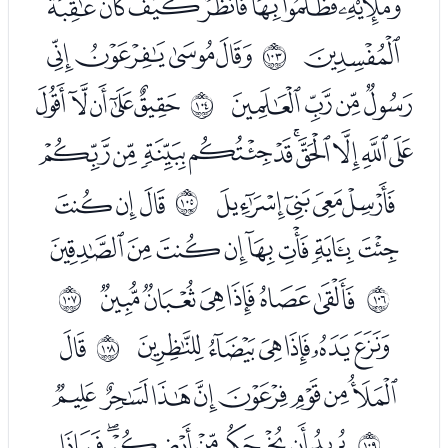
ﯧﯨﯩﯪﯫﯬﯭﯮ
ﯯ
ﯱﯲﯳﯴ
ﱦ
ﯵﯶﯷﯸ
ﭑﭒﭓﭔﭕ
ﱧ
ﭖﭗﭘﭙﭚﭛﭜﭝﭞﭟ
ﭠﭡﭢﭣ
ﭥﭦﭧ
ﱨ
ﭨﭩﭪﭫﭬﭭﭮﭯ
ﭱﭲﭳﭴﭵﭶ
ﱩ
ﱪ
ﭸﭹﭺﭻﭼﭽ
ﭿ
ﱫ
ﮀﮁﮂﮃﮄﮅﮆﮇ
ﮉﮊﮋﮌﮍﮎﮏ
ﱬ