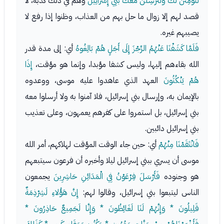
لَنُؤْمِنَنَّ لَكَ وَلَنُرْسِلَنَّ مَعَكَ بَنِي إِسْرَائِيلَ
وهم في ذلك كذبة، لا
قصد لهم إلا زوال ما حل بهم من العذاب، وظنوا إذا رفع لا
يصيبهم غيره.
فَلَمَّا كَشَفْنَا عَنْهُمُ الرِّجْزَ إِلَى أَجَلٍ هُمْ بَالِغُوهُ
أي: إلى مدة قدر
الله بقاءهم إليها، وليس كشفا مؤبدا، وإنما هو مؤقت،
إِذَا
هُمْ يَنْكُثُونَ
العهد الذي عاهدوا عليه موسى، ووعدوه
بالإيمان به، وإرسال بني إسرائيل، فلا آمنوا به ولا أرسلوا معه
بني إسرائيل، بل استمروا على كفرهم يعمهون، وعلى تعذيب
بني إسرائيل دائبين.
فَانْتَقَمْنَا مِنْهُمْ
أي: حين جاء الوقت المؤقت لهلاكهم، أمر الله
موسى أن يسري ببني إسرائيل ليلا وأخبره أن فرعون سيتبعهم
هو وجنوده
فَأَرْسَلَ فِرْعَوْنُ فِي الْمَدَائِنِ حَاشِرِينَ
يجمعون
الناس ليتبعوا بني إسرائيل، وقالوا لهم:
إِنَّ هَؤُلاءِ لَشِرْذِمَةٌ
قَلِيلُونَ * وَإِنَّهُمْ لَنَا لَغَائِظُونَ * وَإِنَّا لَجَمِيعٌ حَاذِرُونَ *