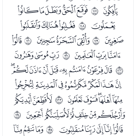
ﯶ
ﯸﯹﯺﯻﯼ
ﱴ
ﯽ
ﯿﰀﰁ
ﱵ
ﰂ
ﰄﰅﰆ
ﭑ
ﱶ
ﱷ
ﭒﭓﭔ
ﭖﭗﭘ
ﱸ
ﭚﭛﭜﭝﭞﭟﭠﭡﭢ
ﱹ
ﭣﭤﭥﭦﭧﭨﭩ
ﭪﭫﭬﭭﭮ
ﭰﭱ
ﱺ
ﭲﭳﭴﭵﭶﭷ
ﱻ
ﭹﭺﭻﭼﭽ
ﭿﮀﮁ
ﱼ