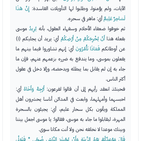
الآيات، ولم يؤمنوا، وطلبوا لها التأويلات الفاسدة:
إِنَّ هَذَا
لَسَاحِرٌ عَلِيمٌ
أي: ماهر في سحره.
ثم خوفوا ضعفاء الأحلام وسفهاء العقول، بأنه
يُرِيدُ
موسى
بفعله هذا
أَنْ يُخْرِجَكُمْ مِنْ أَرْضِكُمْ
أي: يريد أن يجليكم (١)
عن أوطانكم
فَمَاذَا تَأْمُرُونَ
أي: إنهم تشاوروا فيما بينهم ما
يفعلون بموسى، وما يندفع به ضرره بزعمهم عنهم، فإن ما
جاء به إن لم يقابل بما يبطله ويدحضه، وإلا دخل في عقول
أكثر الناس.
فحينئذ انعقد رأيهم إلى أن قالوا لفرعون:
أَرْجِهْ وَأَخَاهُ
أي:
احبسهما وأمهلهما، وابعث في المدائن أناسا يحشرون أهل
المملكة ويأتون بكل سحار عليم، أي: يجيئون بالسحرة
المهرة، ليقابلوا ما جاء به موسى، فقالوا: يا موسى اجعل بيننا
وبينك موعدا لا نخلفه نحن ولا أنت مكانا سوى.
قَالَ مَوْعِدُكُمْ يَوْمُ الزِّينَةِ وَأَنْ يُحْشَرَ النَّاسُ ضُحًى * فَتَوَلَّى