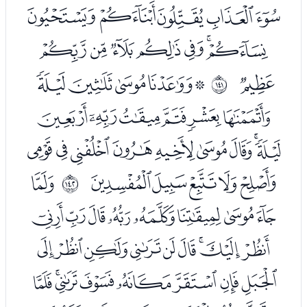
ﮆﮇﮈﮉﮊ
ﮋﮌﮍﮎﮏﮐﮑ
ﮒ
ﮔﮕﮖﮗﮘ
ﲌ
ﮙﮚﮛﮜﮝﮞ
ﮟﮠﮡﮢﮣﮤﮥﮦﮧ
ﮨﮩﮪﮫﮬ
ﮮ
ﲍ
ﮯﮰﮱﯓﯔﯕﯖﯗ
ﯘﯙﯚﯛﯜﯝﯞﯟﯠ
ﯡﯢﯣﯤﯥﯦﯧﯨ