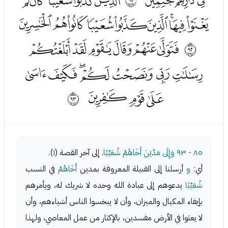
ﮱﯓﯔﯕﯖﯗﯘﯙﯚ
ﯜﯝﯞﯟﯠﯡ
ﱛ
ﯢﯣﯤﯥﯦﯧﯨ
ﯩﯪﯫ
ﱜ
٨٥ - ٩٣
وَإِلَى مَدْيَنَ أَخَاهُمْ شُعَيْبًا
. إلى آخر القصة (١).
أي:
و
أرسلنا إلى القبيلة المعروفة بمدين
أَخَاهُمْ
في النسب
شُعَيْبًا
يدعوهم إلى عبادة الله وحده لا شريك له، ويأمرهم
بإيفاء المكيال والميزان، وأن لا يبخسوا الناس أشياءهم، وأن
لا يعثوا في الأرض مفسدين، بالإكثار من عمل المعاصي، ولهذا