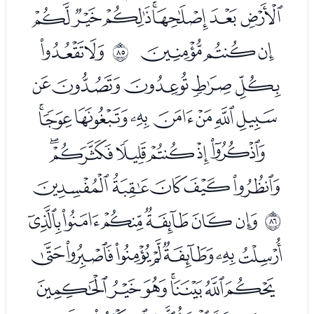
ﮑﮒﮓﮔﮕﮖﮗ
ﮘﮙﮚ
ﮜﮝ
ﱔ
ﮞﮟﮠﮡﮢ
ﮣﮤﮥﮦﮧﮨﮩﮪ
ﮫﮬﮭﮮﮯﮰ
ﮱﯓﯔﯕﯖ
ﯘﯙﯚﯛﯜﯝ
ﱕ
ﯞﯟﯠﯡﯢﯣﯤ
ﯥﯦﯧﯨﯩﯪﯫ