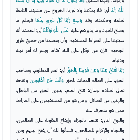
يتركونه، ولهذا استثنى
وَمَا يَكُونُ لَنَا أَنْ نَعُودَ فِيهَا إِلا أَنْ يَشَاءَ
اللَّهُ رَبُّنَا
أي: فلا يمكننا ولا غيرنا، الخروج عن مشيئته التابعة
لعلمه وحكمته، وقد
وَسِعَ رَبُّنَا كُلَّ شَيْءٍ عِلْمًا
فيعلم ما
يصلح للعباد وما يدبرهم عليه.
عَلَى اللَّهِ تَوَكَّلْنَا
أي: اعتمدنا أنه
سيثبتنا على الصراط المستقيم، وأن يعصمنا من جميع طرق
الجحيم، فإن من توكل على الله، كفاه، ويسر له أمر دينه
ودنياه.
رَبَّنَا افْتَحْ بَيْنَنَا وَبَيْنَ قَوْمِنَا بِالْحَقِّ
أي: انصر المظلوم، وصاحب
الحق، على الظالم المعاند للحق
وَأَنْتَ خَيْرُ الْفَاتِحِينَ
وفتحه
تعالى لعباده نوعان: فتح العلم، بتبيين الحق من الباطل،
والهدى من الضلال، ومن هو من المستقيمين على الصراط،
ممن هو منحرف عنه.
والنوع الثاني: فتحه بالجزاء وإيقاع العقوبة على الظالمين،
والنجاة والإكرام للصالحين، فسألوا الله أن يفتح بينهم وبين