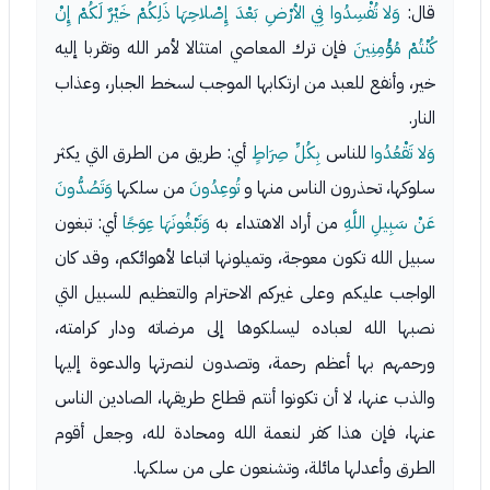
قال:
وَلا تُفْسِدُوا فِي الأرْضِ بَعْدَ إِصْلاحِهَا ذَلِكُمْ خَيْرٌ لَكُمْ إِنْ
كُنْتُمْ مُؤْمِنِينَ
فإن ترك المعاصي امتثالا لأمر الله وتقربا إليه
خير، وأنفع للعبد من ارتكابها الموجب لسخط الجبار، وعذاب
النار.
وَلا تَقْعُدُوا
للناس
بِكُلِّ صِرَاطٍ
أي: طريق من الطرق التي يكثر
سلوكها، تحذرون الناس منها و
تُوعِدُونَ
من سلكها
وَتَصُدُّونَ
عَنْ سَبِيلِ اللَّهِ
من أراد الاهتداء به
وَتَبْغُونَهَا عِوَجًا
أي: تبغون
سبيل الله تكون معوجة، وتميلونها اتباعا لأهوائكم، وقد كان
الواجب عليكم وعلى غيركم الاحترام والتعظيم للسبيل التي
نصبها الله لعباده ليسلكوها إلى مرضاته ودار كرامته،
ورحمهم بها أعظم رحمة، وتصدون لنصرتها والدعوة إليها
والذب عنها، لا أن تكونوا أنتم قطاع طريقها، الصادين الناس
عنها، فإن هذا كفر لنعمة الله ومحادة لله، وجعل أقوم
الطرق وأعدلها مائلة، وتشنعون على من سلكها.