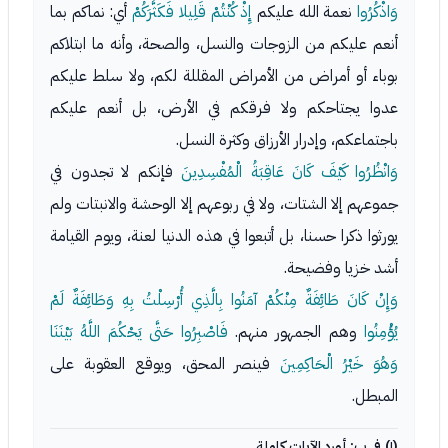
وَاذْكُرُوا
نعمة الله عليكم
إِذْ كُنْتُمْ قَلِيلا فَكَثَّرَكُمْ
أي: نماكم بما
أنعم عليكم من الزوجات والنسل، والصحة، وأنه ما ابتلاكم
بوباء أو أمراض من الأمراض المقللة لكم، ولا سلط عليكم
عدوا يجتاحكم ولا فرقكم في الأرض، بل أنعم عليكم
باجتماعكم، وإدرار الأرزاق وكثرة النسل.
وَانْظُرُوا كَيْفَ كَانَ عَاقِبَةُ الْمُفْسِدِينَ
فإنكم لا تجدون في
جموعهم إلا الشتات، ولا في ربوعهم إلا الوحشة والانبتات ولم
يورثوا ذكرا حسنا، بل أتبعوا في هذه الدنيا لعنة، ويوم القيامة
أشد خزيا وفضيحة.
وَإِنْ كَانَ طَائِفَةٌ مِنْكُمْ آمَنُوا بِالَّذِي أُرْسِلْتُ بِهِ وَطَائِفَةٌ لَمْ
يُؤْمِنُوا
وهم الجمهور منهم.
فَاصْبِرُوا حَتَّى يَحْكُمَ اللَّهُ بَيْنَنَا
وَهُوَ خَيْرُ الْحَاكِمِينَ
فينصر المحق، ويوقع العقوبة على
المبطل.
(١) في ب: أورد الآيات كاملة.