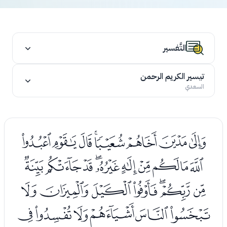
التَّفسير
تيسير الكريم الرحمن
السعدي
ﭲﭳﭴﭵﭶﭷﭸﭹ
ﭺﭻﭼﭽﭾﭿﮀﮁﮂﮃ
ﮄﮅﮆﮇﮈﮉﮊ
ﮋﮌﮍﮎﮏﮐ