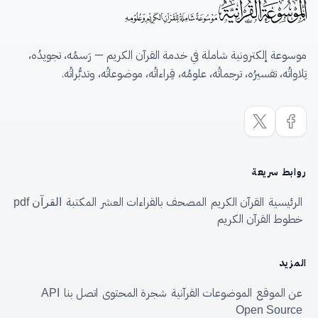
موسوعة إلكترونية شاملة في خدمة القرآن الكريم — رَسمُه، تجويدُه،
تِلاواتُه، تفسيرُه، ترجماتُه، علومُه، قِراءاتُه، موضوعاتُه، وتدبُّراتُه.
روابط سريعة
الرئيسية
القرآن الكريم
المصحف بالقراءات العشر
المكتبة
القرآن pdf
خطوط القرآن الكريم
المزيد
عن الموقع
الموضوعات القرآنية
شجرة المحتوى
اتصل بنا
API
Open Source