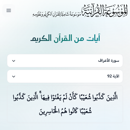
فتح ال
آيات من القرآن الكريم
سورة الأعراف
الآية 92
الَّذِينَ كَذَّبُوا شُعَيْبًا كَأَنْ لَمْ يَغْنَوْا فِيهَا ۚ الَّذِينَ كَذَّبُوا
شُعَيْبًا كَانُوا هُمُ الْخَاسِرِينَ