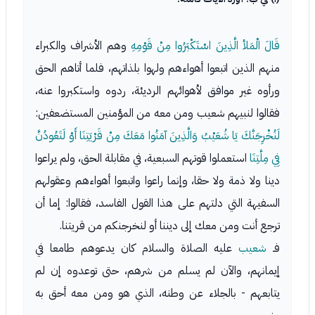
قَالَ الْمَلأ الَّذِينَ اسْتَكْبَرُوا مِنْ قَوْمِهِ
وهم الأشراف والكبراء
منهم الذين اتبعوا أهواءهم ولهوا بلذاتهم، فلما أتاهم الحق
ورأوه غير موافق لأهوائهم الرديئة، ردوه واستكبروا عنه،
فقالوا لنبيهم شعيب ومن معه من المؤمنين المستضعفين:
لَنُخْرِجَنَّكَ يَا شُعَيْبُ وَالَّذِينَ آمَنُوا مَعَكَ مِنْ قَرْيَتِنَا أَوْ لَتَعُودُنَّ
فِي مِلَّتِنَا
استعملوا قوتهم السبعية، في مقابلة الحق، ولم يراعوا
دينا ولا ذمة ولا حقا، وإنما راعوا واتبعوا أهواءهم وعقولهم
السفيهة التي دلتهم على هذا القول الفاسد، فقالوا: إما أن
ترجع أنت ومن معك إلى ديننا أو لنخرجنكم من قريتنا.
فـ
شعيب
عليه الصلاة والسلام كان يدعوهم طامعا في
إيمانهم، والآن لم يسلم من شرهم، حتى توعدوه إن لم
يتابعهم - بالجلاء عن وطنه، الذي هو ومن معه أحق به