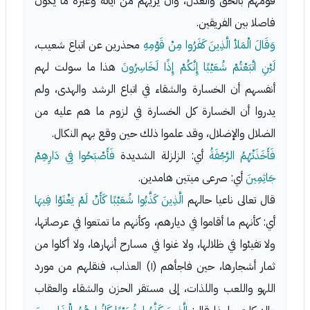
قومهم بالحق والعدل، وأن يريهم من آياته وعبره ما يكون
فاصلا بين الفريقين.
وَقَالَ الْمَلأ الَّذِينَ كَفَرُوا مِنْ قَوْمِهِ
محذرين عن اتباع شعيب،
لَئِنِ اتَّبَعْتُمْ شُعَيْبًا إِنَّكُمْ إِذًا لَخَاسِرُونَ
هذا ما سولت لهم
أنفسهم أن الخسارة والشقاء في اتباع الرشد والهدى، ولم
يدروا أن الخسارة كل الخسارة في لزوم ما هم عليه من
الضلال والإضلال، وقد علموا ذلك حين وقع بهم النكال.
فَأَخَذَتْهُمُ الرَّجْفَةُ
أي: الزلزلة الشديدة
فَأَصْبَحُوا فِي دَارِهِمْ
جَاثِمِينَ
أي: صرعى ميتين هامدين.
قال تعالى ناعيا حالهم
الَّذِينَ كَذَّبُوا شُعَيْبًا كَأَنْ لَمْ يَغْنَوْا فِيهَا
أي: كأنهم ما أقاموا في ديارهم، وكأنهم ما تمتعوا في عرصاتها،
ولا تفيئوا في ظلالها، ولا غنوا في مسارح أنهارها، ولا أكلوا من
ثمار أشجارها، حين فاجأهم (١) العذاب، فنقلهم من مورد
اللهو واللعب واللذات، إلى مستقر الحزن والشقاء والعقاب