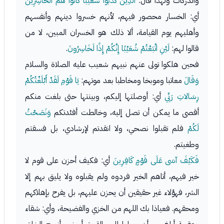
والدركات ولهذا قال:
الَّذِينَ كَذَّبُوا شُعَيْبًا كَانُوا هُمُ الْخَاسِرِينَ
أي: الخسار محصور فيهم، لأنهم خسروا دينهم وأنفسهم
وأهليهم يوم القيامة، ألا ذلك هو الخسران المبين، لا من
قالوا لهم:
لَئِنِ اتَّبَعْتُمْ شُعَيْبًا إِنَّكُمْ إِذًا لَخَاسِرُونَ
.
فحين هلكوا تولى عنهم نبيهم شعيب عليه الصلاة والسلام
وَقَالَ
معاتبا وموبخا ومخاطبا بعد موتهم:
يَا قَوْمِ لَقَدْ أَبْلَغْتُكُمْ
رِسَالاتِ رَبِّي
أي: أوصلتها إليكم، وبينتها حتى بلغت منكم
أقصى ما يمكن أن تصل إليه، وخالطت أفئدتكم
وَنَصَحْتُ
لَكُمْ
فلم تقبلوا نصحي، ولا انقدتم لإرشادي، بل فسقتم
وطغيتم.
فَكَيْفَ آسَى عَلَى قَوْمٍ كَافِرِينَ
أي: فكيف أحزن على قوم لا
خير فيهم، أتاهم الخير فردوه ولم يقبلوه ولا يليق بهم إلا
الشر، فهؤلاء غير حقيقين أن يحزن عليهم، بل يفرح بإهلاكهم
ومحقهم. فعياذا بك اللهم من الخزي والفضيحة، وأي: شقاء