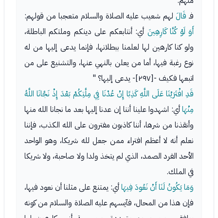
منهم.
فـ
قَالَ
لهم شعيب عليه الصلاة والسلام متعجبا من قولهم:
أَوَ لَوْ كُنَّا كَارِهِينَ
أي: أنتابعكم على دينكم وملتكم الباطلة،
ولو كنا كارهين لها لعلمنا ببطلانها، فإنما يدعى إليها من له
نوع رغبة فيها، أما من يعلن بالنهي عنها، والتشنيع على من
اتبعها فكيف -[٢٩٧]- يدعى إليها؟ "
قَدِ افْتَرَيْنَا عَلَى اللَّهِ كَذِبًا إِنْ عُدْنَا فِي مِلَّتِكُمْ بَعْدَ إِذْ نَجَّانَا اللَّهُ
مِنْهَا
أي: اشهدوا علينا أننا إن عدنا إليها بعد ما نجانا الله منها
وأنقذنا من شرها، أننا كاذبون مفترون على الله الكذب، فإننا
نعلم أنه لا أعظم افتراء ممن جعل لله شريكا، وهو الواحد
الأحد الفرد الصمد، الذي لم يتخذ ولدا ولا صاحبة، ولا شريكا
في الملك.
وَمَا يَكُونُ لَنَا أَنْ نَعُودَ فِيهَا
أي: يمتنع على مثلنا أن نعود فيها،
فإن هذا من المحال، فآيسهم عليه الصلاة والسلام من كونه