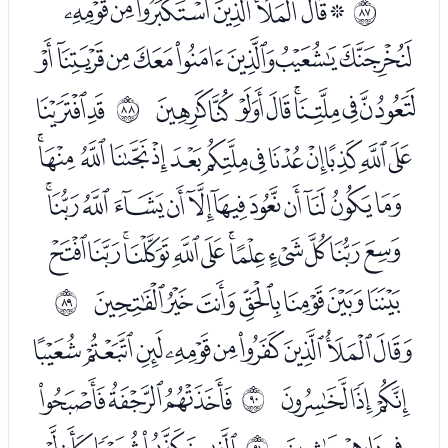
ﭑﭒﭓﭔﭕﭖﭗ
ﱖ
ﭘﭙﭚﭛﭜﭝﭞﭟ
ﭠﭡﭢﭣﭤﭥﭦﭧ
ﭩﭪ
ﱗ
ﭫﭬﭭﭮﭯﭰﭱﭲﭳﭴﭵﭶﭷ
ﭸﭹﭺﭻﭼﭽﭾﭿﮀﮁﮂﮃ
ﮄﮅﮆﮇﮈﮉﮊﮋﮌﮍﮎﮏ
ﮐﮑﮒﮓﮔﮕﮖ
ﱘ
ﮘﮙﮚﮛﮜﮝﮞﮟﮠ
ﮡﮢﮣ
ﮥﮦﮧ
ﱙ
ﮨﮩﮪ
ﮬﮭﮮﮯﮰ
ﱚ