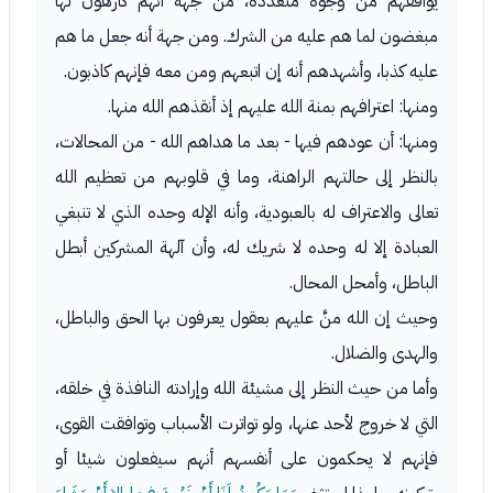
يوافقهم من وجوه متعددة، من جهة أنهم كارهون لها
مبغضون لما هم عليه من الشرك. ومن جهة أنه جعل ما هم
عليه كذبا، وأشهدهم أنه إن اتبعهم ومن معه فإنهم كاذبون.
ومنها: اعترافهم بمنة الله عليهم إذ أنقذهم الله منها.
ومنها: أن عودهم فيها - بعد ما هداهم الله - من المحالات،
بالنظر إلى حالتهم الراهنة، وما في قلوبهم من تعظيم الله
تعالى والاعتراف له بالعبودية، وأنه الإله وحده الذي لا تنبغي
العبادة إلا له وحده لا شريك له، وأن آلهة المشركين أبطل
الباطل، وأمحل المحال.
وحيث إن الله منَّ عليهم بعقول يعرفون بها الحق والباطل،
والهدى والضلال.
وأما من حيث النظر إلى مشيئة الله وإرادته النافذة في خلقه،
التي لا خروج لأحد عنها، ولو تواترت الأسباب وتوافقت القوى،
فإنهم لا يحكمون على أنفسهم أنهم سيفعلون شيئا أو