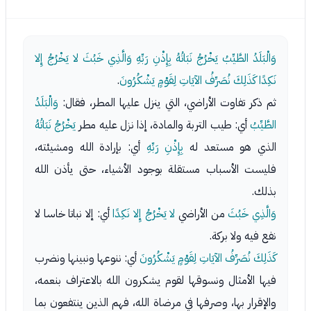
وَالْبَلَدُ الطَّيِّبُ يَخْرُجُ نَبَاتُهُ بِإِذْنِ رَبِّهِ وَالَّذِي خَبُثَ لا يَخْرُجُ إِلا
نَكِدًا كَذَلِكَ نُصَرِّفُ الآيَاتِ لِقَوْمٍ يَشْكُرُونَ
.
ثم ذكر تفاوت الأراضي، التي ينزل عليها المطر، فقال:
وَالْبَلَدُ
الطَّيِّبُ
أي: طيب التربة والمادة، إذا نزل عليه مطر
يَخْرُجُ نَبَاتُهُ
الذي هو مستعد له
بِإِذْنِ رَبِّهِ
أي: بإرادة الله ومشيئته،
فليست الأسباب مستقلة بوجود الأشياء، حتى يأذن الله
بذلك.
وَالَّذِي خَبُثَ
من الأراضي
لا يَخْرُجُ إِلا نَكِدًا
أي: إلا نباتا خاسا لا
نفع فيه ولا بركة.
كَذَلِكَ نُصَرِّفُ الآيَاتِ لِقَوْمٍ يَشْكُرُونَ
أي: ننوعها ونبينها ونضرب
فيها الأمثال ونسوقها لقوم يشكرون الله بالاعتراف بنعمه،
والإقرار بها، وصرفها في مرضاة الله، فهم الذين ينتفعون بما