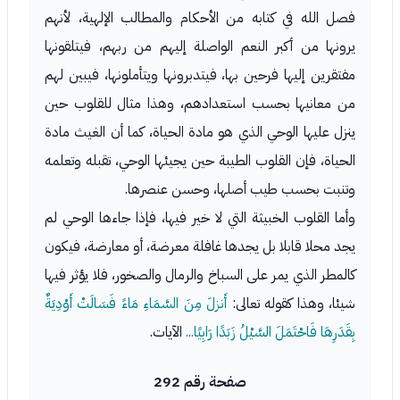
فصل الله في كتابه من الأحكام والمطالب الإلهية، لأنهم
يرونها من أكبر النعم الواصلة إليهم من ربهم، فيتلقونها
مفتقرين إليها فرحين بها، فيتدبرونها ويتأملونها، فيبين لهم
من معانيها بحسب استعدادهم، وهذا مثال للقلوب حين
ينزل عليها الوحي الذي هو مادة الحياة، كما أن الغيث مادة
الحياة، فإن القلوب الطيبة حين يجيئها الوحي، تقبله وتعلمه
وتنبت بحسب طيب أصلها، وحسن عنصرها.
وأما القلوب الخبيثة التي لا خير فيها، فإذا جاءها الوحي لم
يجد محلا قابلا بل يجدها غافلة معرضة، أو معارضة، فيكون
كالمطر الذي يمر على السباخ والرمال والصخور، فلا يؤثر فيها
شيئا، وهذا كقوله تعالى:
أَنزلَ مِنَ السَّمَاءِ مَاءً فَسَالَتْ أَوْدِيَةٌ
بِقَدَرِهَا فَاحْتَمَلَ السَّيْلُ زَبَدًا رَابِيًا...
الآيات.
صفحة رقم 292