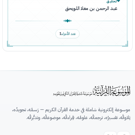
تحقيق
عبد الرحمن بن معلا اللويحق
عدد الأجزاء
1
موسوعة إلكترونية شاملة في خدمة القرآن الكريم — رَسمُه، تجويدُه،
تِلاواتُه، تفسيرُه، ترجماتُه، علومُه، قِراءاتُه، موضوعاتُه، وتدبُّراتُه.