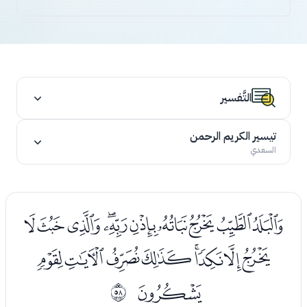
التَّفسير
تيسير الكريم الرحمن
السعدي
ﭑﭒﭓﭔﭕﭖﭗﭘﭙﭚ
ﭛﭜﭝﭞﭟﭠﭡﭢ
ﭣ
ﰹ