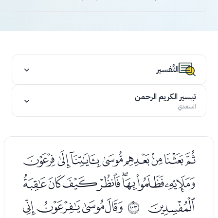
التَّفسير
تيسير الكريم الرحمن
السعدي
ﯟﯠﯡﯢﯣﯤﯥﯦ
ﯧﯨﯩﯪﯫﯬﯭﯮ
ﯯ
ﯱﯲﯳﯴ
ﱦ