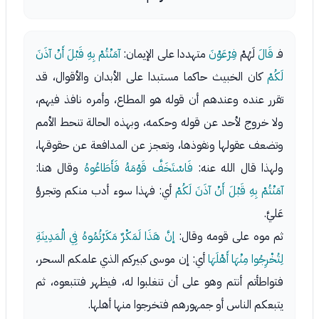
فـ
قَالَ
لَهُمْ
فِرْعَوْنَ
متهددا على الإيمان:
آمَنْتُمْ بِهِ قَبْلَ أَنْ آذَنَ
لَكُمْ
كان الخبيث حاكما مستبدا على الأبدان والأقوال، قد
تقرر عنده وعندهم أن قوله هو المطاع، وأمره نافذ فيهم،
ولا خروج لأحد عن قوله وحكمه، وبهذه الحالة تنحط الأمم
وتضعف عقولها ونفوذها، وتعجز عن المدافعة عن حقوقها،
ولهذا قال الله عنه:
فَاسْتَخَفَّ قَوْمَهُ فَأَطَاعُوهُ
وقال هنا:
آمَنْتُمْ بِهِ قَبْلَ أَنْ آذَنَ لَكُمْ
أي: فهذا سوء أدب منكم وتجرؤ
عَليَّ.
ثم موه على قومه وقال:
إنَّ هَذَا لَمَكْرٌ مَكَرْتُمُوهُ فِي الْمَدِينَةِ
لِتُخْرِجُوا مِنْهَا أَهْلَهَا
أي: إن موسى كبيركم الذي علمكم السحر،
فتواطأتم أنتم وهو على أن تنغلبوا له، فيظهر فتتبعوه، ثم
يتبعكم الناس أو جمهورهم فتخرجوا منها أهلها.