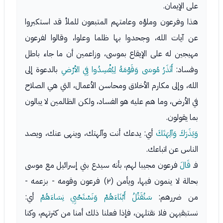
على الإيمان.
هذا وفرعون وملؤه وعامتهم المتبعون للملأ قد استكبروا
عن آيات الله، وجحدوا بها ظلما وعلوا، وقالوا لفرعون
مهيجين له على الإيقاع بموسى، وزاعمين أن ما جاء باطل
وفساد:
أَتَذَرُ مُوسَى وَقَوْمَهُ لِيُفْسِدُوا فِي الأرْضِ
بالدعوة إلى
الله، وإلى مكارم الأخلاق ومحاسن الأعمال، التي هي الصلاح
في الأرض، وما هم عليه هو الفساد، ولكن الظالمين لا يبالون
بما يقولون.
وَيَذَرَكَ وَآلِهَتَكَ
أي: يدعك أنت وآلهتك، وينهى عنك، ويصد
الناس عن اتباعك.
فـ
قَالَ
فرعون مجيبا لهم، بأنه سيدع بني إسرائيل مع موسى
بحالة لا ينمون فيها، ويأمن (٢) فرعون وقومه - بزعمه -
من ضررهم:
سَنُقَتِّلُ أَبْنَاءَهُمْ وَنَسْتَحْيِي نِسَاءَهُمْ
أي:
نستبقيهن فلا نقتلهن، فإذا فعلنا ذلك أمنا من كثرتهم، وكنا