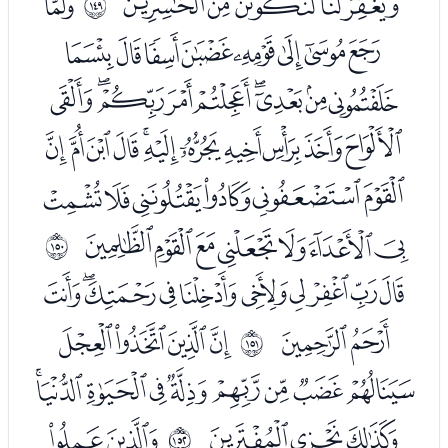
ﯲﯳﯴﯵﯶ
ﭑ
ﲔ
ﭒﭓﭔﭕﭖﭗﭘﭙ
ﭚﭛﭜﭝﭞﭟﭠﭡﭢ
ﭣﭤﭥﭦﭧﭨﭩﭪﭫﭬﭭ
ﭮﭯﭰﭱﭲﭳ
ﭴﭵﭶﭷﭸﭹﭺ
ﲕ
ﭼﭽﭾﭿﮀﮁﮂﮃﮄﮅ
ﮆﮇ
ﮉﮊﮋﮌ
ﲖ
ﮍﮎﮏﮐﮑﮒﮓﮔﮕ
ﮖﮗﮘ
ﮚﮛ
ﲗ