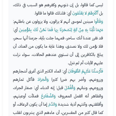
ليس كما قالوا، بل إن ذنوبهم وكفرهم هو السبب في ذلك،
بل
أَكْثَرَهُمْ لا يَعْلَمُونَ
أي: فلذلك قالوا ما قالوا.
وَقَالُوا
مبينين لموسى أنهم لا يزالون، ولا يزولون عن باطلهم:
مَهْمَا تَأْتِنَا بِهِ مِنْ آيَةٍ لِتَسْحَرَنَا بِهَا فَمَا نَحْنُ لَكَ بِمُؤْمِنِينَ
أي:
قد تقرر عندنا أنك ساحر، فمهما جئت بآية، جزمنا أنها سحر،
فلا نؤمن لك ولا نصدق، وهذا غاية ما يكون من العناد، أن
يبلغ بالكافرين إلى أن تستوي عندهم الحالات، سواء نزلت
عليهم الآيات أم لم تنزل.
فَأَرْسَلْنَا عَلَيْهِمُ الطُّوفَانَ
أي: الماء الكثير الذي أغرق أشجارهم
وزروعهم، وأضر بهم ضررا كثيرا
وَالْجَرَادَ
فأكل ثمارهم
وزروعهم، ونباتهم
وَالْقُمَّلَ
قيل: إنه الدباء، أي: صغار الجراد،
والظاهر أنه القمل المعروف
وَالضَّفَادِعَ
فملأت أوعيتهم،
وأقلقتهم، وآذتهم أذية شديدة
وَالدَّمَ
إما أن يكون الرعاف، أو
كما قال كثير من المفسرين، أن ماءهم الذي يشربون انقلب