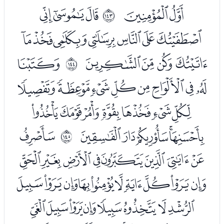
ﯹﯺ
ﭑﭒﭓ
ﲎ
ﭔﭕﭖﭗﭘﭙﭚ
ﭛﭜﭝﭞ
ﭠ
ﲏ
ﭡﭢﭣﭤﭥﭦﭧﭨ
ﭩﭪﭫﭬﭭﭮﭯ
ﭰﭱﭲﭳﭴ
ﭶ
ﲐ
ﭷﭸﭹﭺﭻﭼﭽﭾ
ﭿﮀﮁﮂﮃﮄﮅﮆﮇﮈ
ﮉﮊﮋﮌﮍﮎﮏﮐ