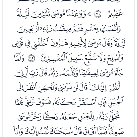
ﮒ
ﮔﮕﮖﮗﮘ
ﲌ
ﮙﮚﮛﮜﮝﮞ
ﮟﮠﮡﮢﮣﮤﮥﮦﮧ
ﮨﮩﮪﮫﮬ
ﮮ
ﲍ
ﮯﮰﮱﯓﯔﯕﯖﯗ
ﯘﯙﯚﯛﯜﯝﯞﯟﯠ
ﯡﯢﯣﯤﯥﯦﯧﯨ
ﯩﯪﯫﯬﯭﯮﯯ
ﯰﯱﯲﯳﯴﯵﯶﯷﯸ