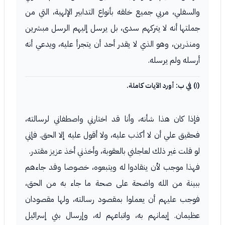
والسفلي، مربي جميع خلقه بأنواع التدابير الإلهية، التي من
جملتها أنه لا يتركهم سدى، بل يرسل إليهم الرسل مبشرين
ومنذرين، وهو الذي لا يقدر أحد أن يتجرأ عليه، ويدعي أنه
أرسله ولم يرسله.
(١) في ب: أورد الآيات كاملة.
فإذا كان هذا شأنه، وأنا قد اختارني واصطفاني لرسالته،
فحقيق علي أن لا أكذب عليه، ولا أقول عليه إلا الحق. فإني
لو قلت غير ذلك لعاجلني بالعقوبة، وأخذني أخذ عزيز مقتدر.
فهذا موجب لأن ينقادوا له ويتبعوه، خصوصا وقد جاءهم
ببينة من الله واضحة على صحة ما جاء به من الحق،
فوجب عليهم أن يعملوا بمقصود رسالته، ولها مقصودان
عظيمان. إيمانهم به، واتباعهم له، وإرسال بني إسرائيل