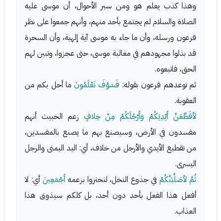
وهذا كذب يعلم هو ومن سبر الأحوال، أن موسى عليه
الصلاة والسلام لم يجتمع بأحد منهم، وأنهم جمعوا على نظر
فرعون ورسله، وأن ما جاء به موسى آية إلهية، وأن السحرة
قد بذلوا مجهودهم في مغالبة موسى، حتى عجزوا، وتبين لهم
الحق، فاتبعوه.
ثم توعدهم فرعون بقوله:
فَسَوْفَ تَعْلَمُونَ
ما أحل بكم من
العقوبة.
لأقَطِّعَنَّ أَيْدِيَكُمْ وَأَرْجُلَكُمْ مِنْ خِلافٍ
زعم الخبيث أنهم
مفسدون في الأرض، وسيصنع بهم ما يصنع بالمفسدين،
من تقطيع الأيدي والأرجل من خلاف، أي: اليد اليمنى والرجل
اليسرى.
ثُمَّ لأصَلِّبَنَّكُمْ
في جذوع النخل، لتختزوا بزعمه
أَجْمَعِينَ
أي: لا
أفعل هذا الفعل بأحد دون أحد، بل كلكم سيذوق هذا
العذاب.