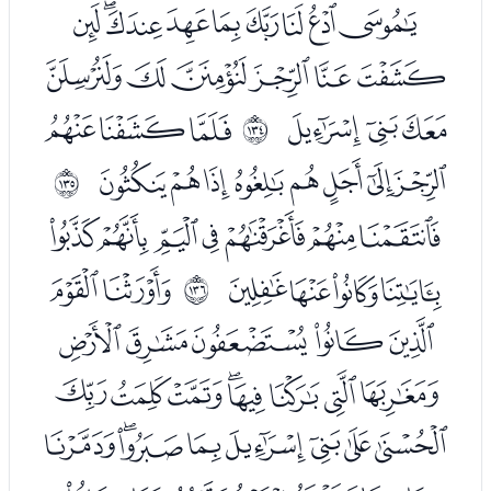
ﮊﮋﮌﮍﮎﮏﮐﮑﮒ
ﮓﮔﮕﮖﮗﮘ
ﮙﮚﮛ
ﮝﮞﮟ
ﲅ
ﮠﮡﮢﮣﮤﮥﮦﮧ
ﲆ
ﮩﮪﮫﮬﮭﮮﮯ
ﮰﮱﯓﯔ
ﯖﯗ
ﲇ
ﯘﯙﯚﯛﯜ
ﯝﯞﯟﯠﯡﯢﯣﯤ
ﯥﯦﯧﯨﯩﯪﯫﯬ