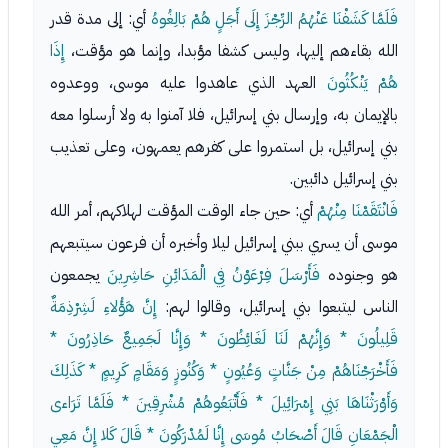
فَلَمَّا كَشَفْنَا عَنْهُمُ الرِّجْزَ إِلَى أَجَلٍ هُمْ بَالِغُوهُ
أي: إلى مدة قدر
الله بقاءهم إليها، وليس كشفا مؤبدا، وإنما هو مؤقت،
إِذَا
هُمْ يَنْكُثُونَ
العهد الذي عاهدوا عليه موسى، ووعدوه
بالإيمان به، وإرسال بني إسرائيل، فلا آمنوا به ولا أرسلوا معه
بني إسرائيل، بل استمروا على كفرهم يعمهون، وعلى تعذيب
بني إسرائيل دائبين.
فَانْتَقَمْنَا مِنْهُمْ
أي: حين جاء الوقت المؤقت لهلاكهم، أمر الله
موسى أن يسري ببني إسرائيل ليلا وأخبره أن فرعون سيتبعهم
هو وجنوده
فَأَرْسَلَ فِرْعَوْنُ فِي الْمَدَائِنِ حَاشِرِينَ
يجمعون
الناس ليتبعوا بني إسرائيل، وقالوا لهم:
إِنَّ هَؤُلاءِ لَشِرْذِمَةٌ
قَلِيلُونَ * وَإِنَّهُمْ لَنَا لَغَائِظُونَ * وَإِنَّا لَجَمِيعٌ حَاذِرُونَ *
فَأَخْرَجْنَاهُمْ مِنْ جَنَّاتٍ وَعُيُونٍ * وَكُنُوزٍ وَمَقَامٍ كَرِيمٍ * كَذَلِكَ
وَأَوْرَثْنَاهَا بَنِي إِسْرَائِيلَ * فَأَتْبَعُوهُمْ مُشْرِقِينَ * فَلَمَّا تَرَاءى
الْجَمْعَانِ قَالَ أَصْحَابُ مُوسَى إِنَّا لَمُدْرَكُونَ * قَالَ كَلا إِنَّ مَعِي