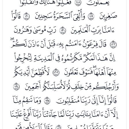
ﯽ
ﯿﰀﰁ
ﱵ
ﰂ
ﰄﰅﰆ
ﭑ
ﱶ
ﱷ
ﭒﭓﭔ
ﭖﭗﭘ
ﱸ
ﭚﭛﭜﭝﭞﭟﭠﭡﭢ
ﱹ
ﭣﭤﭥﭦﭧﭨﭩ
ﭪﭫﭬﭭﭮ
ﭰﭱ
ﱺ
ﭲﭳﭴﭵﭶﭷ
ﱻ
ﭹﭺﭻﭼﭽ
ﭿﮀﮁ
ﱼ
ﮂﮃﮄﮅﮆﮇﮈﮉﮊﮋﮌ
ﮍﮎﮏ
ﮑﮒﮓﮔ
ﱽ