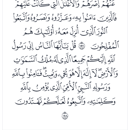
ﮌﮍﮎﮏﮐﮑﮒ
ﮓﮔﮕﮖﮗﮘ
ﮙﮚﮛﮜﮝﮞ
ﮟ
ﮡﮢﮣﮤﮥ
ﲜ
ﮦﮧﮨﮩﮪﮫﮬ
ﮭﮮﮯﮰﮱﯓﯔﯕﯖﯗﯘ
ﯙﯚﯛﯜﯝﯞ
ﯟﯠﯡﯢ
ﲝ