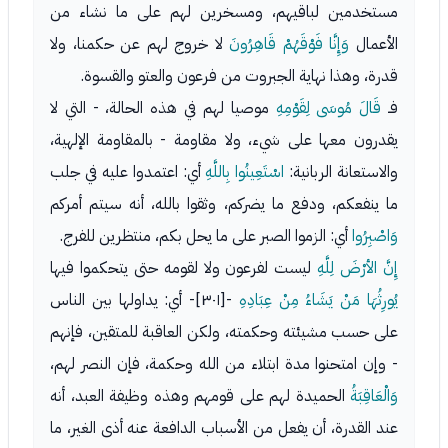
مستخدمين لباقيهم، ومسخرين لهم على ما نشاء من
الأعمال
وَإِنَّا فَوْقَهُمْ قَاهِرُونَ
لا خروج لهم عن حكمنا، ولا
قدرة، وهذا نهاية الجبروت من فرعون والعتو والقسوة.
فـ
قَالَ مُوسَى لِقَوْمِهِ
موصيا لهم في هذه الحالة، - التي لا
يقدرون معها على شيء، ولا مقاومة - بالمقاومة الإلهية،
والاستعانة الربانية:
اسْتَعِينُوا بِاللَّهِ
أي: اعتمدوا عليه في جلب
ما ينفعكم، ودفع ما يضركم، وثقوا بالله، أنه سيتم أمركم
وَاصْبِرُوا
أي: الزموا الصبر على ما يحل بكم، منتظرين للفرج.
إِنَّ الأرْضَ لِلَّهِ
ليست لفرعون ولا لقومه حتى يتحكموا فيها
يُورِثُهَا مَنْ يَشَاءُ مِنْ عِبَادِهِ
-[٣٠١]- أي: يداولها بين الناس
على حسب مشيئته وحكمته، ولكن العاقبة للمتقين، فإنهم
- وإن امتحنوا مدة ابتلاء من الله وحكمة، فإن النصر لهم،
وَالْعَاقِبَةُ
الحميدة لهم على قومهم وهذه وظيفة العبد، أنه
عند القدرة، أن يفعل من الأسباب الدافعة عنه أذى الغير، ما