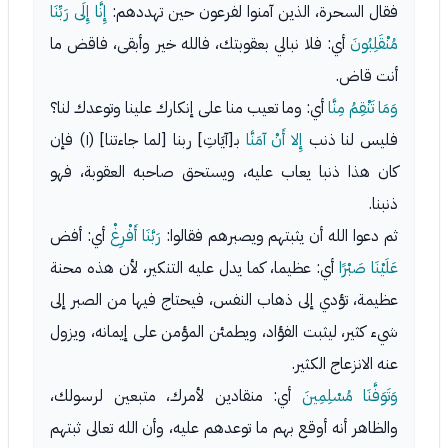
فقال السحرة، الذين آمنوا لفرعون حين تهددهم:
إِنَّا إِلَى رَبِّنَا
مُنْقَلِبُونَ
أي: فلا نبالي بعقوبتك، فالله خير وأبقى، فاقض ما
أنت قاض.
وَمَا تَنْقِمُ مِنَّا
أي: وما تعيب منا على إنكارك علينا وتوعدك لنا؟
فليس لنا ذنب
إِلا أَنْ آمَنَّا
بـ[آيَاتِ] ربنا [لما جاءتنا] (١) فإن
كان هذا ذنبا يعاب عليه، ويستحق صاحبه العقوبة، فهو
ذنبنا.
ثم دعوا الله أن يثبتهم ويصبرهم فقالوا:
رَبَّنَا أَفْرِغْ
أي: أفض
عَلَيْنَا صَبْرًا
أي: عظيما، كما يدل عليه التنكير، لأن هذه محنة
عظيمة، تؤدي إلى ذهاب النفس، فيحتاج فيها من الصبر إلى
شيء كثير، ليثبت الفؤاد، ويطمئن المؤمن على إيمانه، ويزول
عنه الانزعاج الكثير.
وَتَوَفَّنَا مُسْلِمِينَ
أي: منقادين لأمرك، متبعين لرسولك،
والظاهر أنه أوقع بهم ما توعدهم عليه، وأن الله تعالى ثبتهم