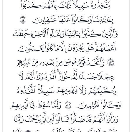
ﮑﮒﮓﮔﮕﮖ
ﮗﮘﮙﮚ
ﲑ
ﮜﮝﮞﮟﮠﮡ
ﮢﮣﮤﮥﮦﮧﮨﮩ
ﮫﮬﮭﮮﮯﮰﮱ
ﲒ
ﯓﯔﯕﯖﯗﯘﯙﯚﯛ
ﯜﯝﯞﯟﯠﯡ
ﯢﯣ
ﯥﯦﯧﯨ
ﲓ
ﯩﯪﯫﯬﯭﯮﯯﯰﯱ