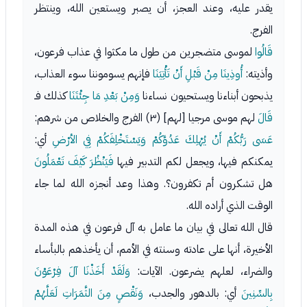
يقدر عليه، وعند العجز، أن يصبر ويستعين الله، وينتظر
الفرج.
قَالُوا
لموسى متضجرين من طول ما مكثوا في عذاب فرعون،
وأذيته:
أُوذِينَا مِنْ قَبْلِ أَنْ تَأْتِيَنَا
فإنهم يسوموننا سوء العذاب،
يذبحون أبناءنا ويستحيون نساءنا
وَمِنْ بَعْدِ مَا جِئْتَنَا
كذلك فـ
قَالَ
لهم موسى مرجيا [لهم] (٣) الفرج والخلاص من شرهم:
عَسَى رَبُّكُمْ أَنْ يُهْلِكَ عَدُوَّكُمْ وَيَسْتَخْلِفَكُمْ فِي الأرْضِ
أي:
يمكنكم فيها، ويجعل لكم التدبير فيها
فَيَنْظُرَ كَيْفَ تَعْمَلُونَ
هل تشكرون أم تكفرون؟. وهذا وعد أنجزه الله لما جاء
الوقت الذي أراده الله.
قال الله تعالى في بيان ما عامل به آل فرعون في هذه المدة
الأخيرة، أنها على عادته وسنته في الأمم، أن يأخذهم بالبأساء
والضراء، لعلهم يضرعون. الآيات:
وَلَقَدْ أَخَذْنَا آلَ فِرْعَوْنَ
بِالسِّنِينَ
أي: بالدهور والجدب،
وَنَقْصٍ مِنَ الثَّمَرَاتِ لَعَلَّهُمْ