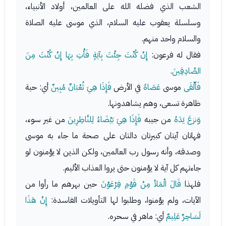
الشعب الذي فضله الله على العالمين، أولاد الأنبياء،
وسلسلة يعقوب عليه السلام، الذي موسى عليه الصلاة
والسلام واحد منهم.
فقال له فرعون:
إِنْ كُنْتَ جِئْتَ بِآيَةٍ فَأْتِ بِهَا إِنْ كُنْتَ مِنَ
الصَّادِقِينَ
.
فَأَلْقَى
موسى
عَصَاهُ
في الأرض
فَإِذَا هِيَ ثُعْبَانٌ مُبِينٌ
أي: حية
ظاهرة تسعى، وهم يشاهدونها.
وَنزعَ يَدَهُ
من جيبه
فَإِذَا هِيَ بَيْضَاءُ لِلنَّاظِرِينَ
من غير سوء،
فهاتان آيتان كبيرتان دالتان على صحة ما جاء به موسى
وصدقه، وأنه رسول رب العالمين، ولكن الذين لا يؤمنون لو
جاءتهم كل آية لا يؤمنون حتى يروا العذاب الأليم.
فلهذا
قَالَ الْمَلأ مِنْ قَوْمِ فِرْعَوْنَ
حين بهرهم ما رأوا من
الآيات، ولم يؤمنوا، وطلبوا لها التأويلات الفاسدة:
إِنَّ هَذَا
لَسَاحِرٌ عَلِيمٌ
أي: ماهر في سحره.