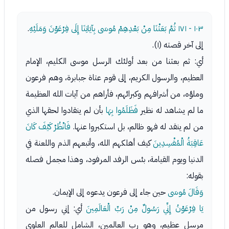
١٠٣ - ١٧١
ثُمَّ بَعَثْنَا مِنْ بَعْدِهِمْ مُوسَى بِآيَاتِنَا إِلَى فِرْعَوْنَ وَمَلَئِهِ
.
إلى آخر قصته (١).
أي: ثم بعثنا من بعد أولئك الرسل موسى الكليم، الإمام
العظيم، والرسول الكريم، إلى قوم عتاة جبابرة، وهم فرعون
وملؤه، من أشرافهم وكبرائهم، فأراهم من آيات الله العظيمة
ما لم يشاهد له نظير
فَظَلَمُوا بِهَا
بأن لم ينقادوا لحقها الذي
من لم ينقد له فهو ظالم، بل استكبروا عنها.
فَانْظُرْ كَيْفَ كَانَ
عَاقِبَةُ الْمُفْسِدِينَ
كيف أهلكهم الله، وأتبعهم الذم واللعنة في
الدنيا ويوم القيامة، بئس الرفد المرفود، وهذا مجمل فصله
بقوله:
وَقَالَ مُوسَى
حين جاء إلى فرعون يدعوه إلى الإيمان.
يَا فِرْعَوْنُ إِنِّي رَسُولٌ مِنْ رَبِّ الْعَالَمِينَ
أي: إني رسول من
مرسل عظيم، وهو رب العالمين، الشامل للعالم العلوي