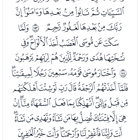
ﮜﮝﮞﮟﮠﮡﮢ
ﮣﮤﮥﮦﮧ
ﮩ
ﲘ
ﮪﮫﮬﮭﮮﮯﮰﮱ
ﯓﯔﯕﯖﯗﯘﯙ
ﯛﯜﯝﯞﯟﯠﯡ
ﲙ
ﯢﯣﯤﯥﯦﯧﯨﯩ
ﯪﯫﯬﯭﯮﯯﯰﯱﯲﯳﯴ
ﯵﯶﯷﯸﯹﯺﯻﯼﯽﯾﯿ
ﰀﰁﰂﰃﰄﰅﰆﰇﰈ