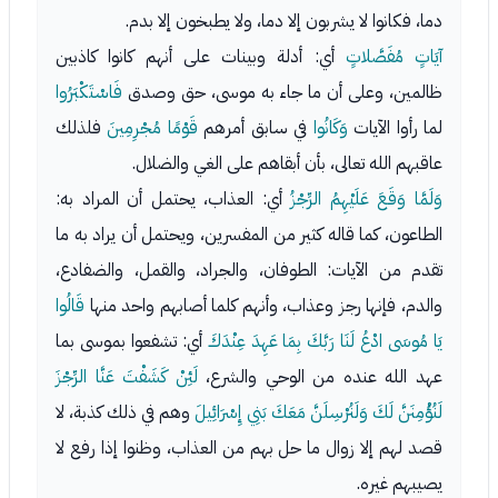
دما، فكانوا لا يشربون إلا دما، ولا يطبخون إلا بدم.
آيَاتٍ مُفَصَّلاتٍ
أي: أدلة وبينات على أنهم كانوا كاذبين
ظالمين، وعلى أن ما جاء به موسى، حق وصدق
فَاسْتَكْبَرُوا
لما رأوا الآيات
وَكَانُوا
في سابق أمرهم
قَوْمًا مُجْرِمِينَ
فلذلك
عاقبهم الله تعالى، بأن أبقاهم على الغي والضلال.
وَلَمَّا وَقَعَ عَلَيْهِمُ الرِّجْزُ
أي: العذاب، يحتمل أن المراد به:
الطاعون، كما قاله كثير من المفسرين، ويحتمل أن يراد به ما
تقدم من الآيات: الطوفان، والجراد، والقمل، والضفادع،
والدم، فإنها رجز وعذاب، وأنهم كلما أصابهم واحد منها
قَالُوا
يَا مُوسَى ادْعُ لَنَا رَبَّكَ بِمَا عَهِدَ عِنْدَكَ
أي: تشفعوا بموسى بما
عهد الله عنده من الوحي والشرع،
لَئِنْ كَشَفْتَ عَنَّا الرِّجْزَ
لَنُؤْمِنَنَّ لَكَ وَلَنُرْسِلَنَّ مَعَكَ بَنِي إِسْرَائِيلَ
وهم في ذلك كذبة، لا
قصد لهم إلا زوال ما حل بهم من العذاب، وظنوا إذا رفع لا
يصيبهم غيره.