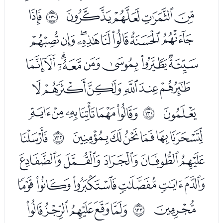
ﯺﯻﯼﯽ
ﭑ
ﲁ
ﭒﭓﭔﭕﭖﭗﭘﭙ
ﭚﭛﭜﭝﭞﭟﭠﭡ
ﭢﭣﭤﭥﭦﭧ
ﭨ
ﭪﭫﭬﭭﭮﭯ
ﲂ
ﭰﭱﭲﭳﭴﭵ
ﭷ
ﲃ
ﭸﭹﭺﭻﭼ
ﭽﭾﭿﮀﮁﮂ
ﮃ
ﮅﮆﮇﮈﮉ
ﲄ