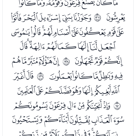
ﯭﯮﯯﯰﯱﯲﯳ
ﯴ
ﭑﭒﭓﭔﭕ
ﲈ
ﭖﭗﭘﭙﭚﭛﭜﭝﭞ
ﭟﭠﭡﭢﭣﭤﭥﭦ
ﭧﭨﭩ
ﭫﭬﭭﭮﭯ
ﲉ
ﭰﭱﭲﭳﭴ
ﭶﭷ
ﲊ
ﭸﭹﭺﭻﭼﭽﭾ
ﮀﮁﮂﮃﮄﮅ
ﲋ
ﮆﮇﮈﮉﮊ
ﮋﮌﮍﮎﮏﮐﮑ