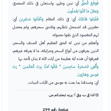
فَوَقَعَ الْحَقُّ
أي: تبين وظهر، واستعلن في ذلك المجمع،
وَبَطَلَ مَا كَانُوا يَعْمَلُونَ
.
فَغُلِبُوا هُنَالِكَ
أي: في ذلك المقام
وَانْقَلَبُوا صَاغِرِينَ
أي:
حقيرين قد اضمحل باطلهم، وتلاشى سحرهم، ولم يحصل
لهم المقصود الذي ظنوا حصوله.
وأعظم من تبين له الحق العظيم أهل الصنف والسحر،
الذين يعرفون من أنواع السحر وجزئياته، ما لا يعرفه غيرهم،
فعرفوا أن هذه آية عظيمة من آيات الله لا يدان لأحد بها.
وَأُلْقِيَ السَّحَرَةُ سَاجِدِينَ * قَالُوا آمَنَّا بِرَبِّ الْعَالَمِينَ * رَبِّ
مُوسَى وَهَارُونَ
أي: وصدقنا بما بعث به موسى من الآيات البينات.
(١) كذا في ب، وفي أ: يريد ليجليكم من.
صفحة رقم 299