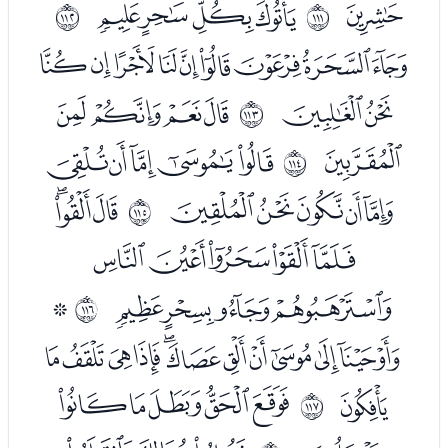
ﮘ
ﮚﮛﮜﮝ
ﱮ
ﱯ
ﮟﮠﮡﮢﮣﮤﮥﮦﮧ
ﮨﮩ
ﮫﮬﮭﮮ
ﱰ
ﮯ
ﮱﯓﯔﯕﯖ
ﱱ
ﯗﯘﯙﯚﯛ
ﯝﯞﯟ
ﱲ
ﯠﯡﯢﯣﯤ
ﯥﯦﯧﯨ
ﯪ
ﱳ
ﯫﯬﯭﯮﯯﯰﯱﯲﯳﯴﯵ
ﯶ
ﯸﯹﯺﯻﯼ
ﱴ