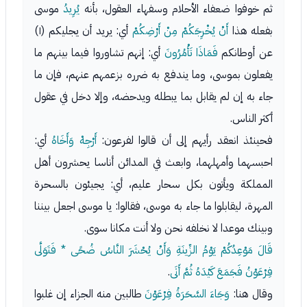
ثم خوفوا ضعفاء الأحلام وسفهاء العقول، بأنه
يُرِيدُ
موسى
بفعله هذا
أَنْ يُخْرِجَكُمْ مِنْ أَرْضِكُمْ
أي: يريد أن يجليكم (١)
عن أوطانكم
فَمَاذَا تَأْمُرُونَ
أي: إنهم تشاوروا فيما بينهم ما
يفعلون بموسى، وما يندفع به ضرره بزعمهم عنهم، فإن ما
جاء به إن لم يقابل بما يبطله ويدحضه، وإلا دخل في عقول
أكثر الناس.
فحينئذ انعقد رأيهم إلى أن قالوا لفرعون:
أَرْجِهْ وَأَخَاهُ
أي:
احبسهما وأمهلهما، وابعث في المدائن أناسا يحشرون أهل
المملكة ويأتون بكل سحار عليم، أي: يجيئون بالسحرة
المهرة، ليقابلوا ما جاء به موسى، فقالوا: يا موسى اجعل بيننا
وبينك موعدا لا نخلفه نحن ولا أنت مكانا سوى.
قَالَ مَوْعِدُكُمْ يَوْمُ الزِّينَةِ وَأَنْ يُحْشَرَ النَّاسُ ضُحًى * فَتَوَلَّى
فِرْعَوْنُ فَجَمَعَ كَيْدَهُ ثُمَّ أَتَى
.
وقال هنا:
وَجَاءَ السَّحَرَةُ فِرْعَوْنَ
طالبين منه الجزاء إن غلبوا