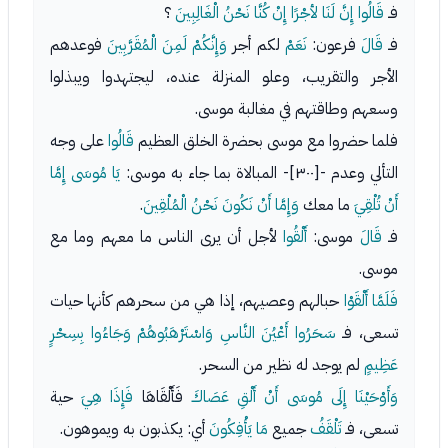
فـ
قَالُوا إِنَّ لَنَا لأجْرًا إِنْ كُنَّا نَحْنُ الْغَالِبِينَ
؟
فـ
قَالَ
فرعون:
نَعَمْ
لكم أجر
وَإِنَّكُمْ لَمِنَ الْمُقَرَّبِينَ
فوعدهم
الأجر والتقريب، وعلو المنزلة عنده، ليجتهدوا ويبذلوا
وسعهم وطاقتهم في مغالبة موسى.
فلما حضروا مع موسى بحضرة الخلق العظيم
قَالُوا
على وجه
التألي وعدم -[٣٠٠]- المبالاة بما جاء به موسى:
يَا مُوسَى إِمَّا
أَنْ تُلْقِيَ
ما معك
وَإِمَّا أَنْ نَكُونَ نَحْنُ الْمُلْقِينَ
.
فـ
قَالَ
موسى:
أَلْقُوا
لأجل أن يرى الناس ما معهم وما مع
موسى.
فَلَمَّا أَلْقَوْا
حبالهم وعصيهم، إذا هي من سحرهم كأنها حيات
تسعى، فـ
سَحَرُوا أَعْيُنَ النَّاسِ وَاسْتَرْهَبُوهُمْ وَجَاءُوا بِسِحْرٍ
عَظِيمٍ
لم يوجد له نظير من السحر.
وَأَوْحَيْنَا إِلَى مُوسَى أَنْ أَلْقِ عَصَاكَ
فَأَلْقَاهَا
فَإِذَا هِيَ
حية
تسعى، فـ
تَلْقَفُ
جميع
مَا يَأْفِكُونَ
أي: يكذبون به ويموهون.