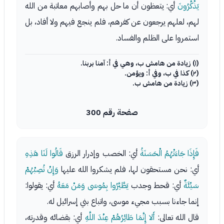
يَذَّكَّرُونَ
أي: يتعظون أن ما حل بهم وأصابهم معاتبة من الله
لهم، لعلهم يرجعون عن كفرهم، فلم ينجع فيهم ولا أفاد، بل
استمروا على الظلم والفساد.
(١) زيادة من هامش ب، وهي في أ: آمنا بربنا.
(٢) كذا في ب، وفي أ: ويؤمن.
(٣) زيادة من هامش ب.
صفحة رقم 300
فَإِذَا جَاءَتْهُمُ الْحَسَنَةُ
أي: الخصب وإدرار الرزق
قَالُوا لَنَا هَذِهِ
أي: نحن مستحقون لها، فلم يشكروا الله عليها
وَإِنْ تُصِبْهُمْ
سَيِّئَةٌ
أي: قحط وجدب
يَطَّيَّرُوا بِمُوسَى وَمَنْ مَعَهُ
أي: يقولوا:
إنما جاءنا بسبب مجيء موسى، واتباع بني إسرائيل له.
قال الله تعالى:
أَلا إِنَّمَا طَائِرُهُمْ عِنْدَ اللَّهِ
أي: بقضائه وقدرته،