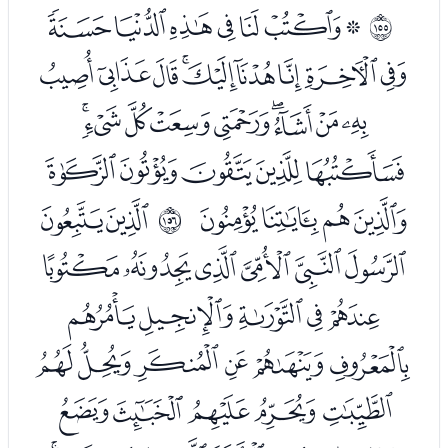
ﭑﭒﭓﭔﭕﭖﭗ
ﲚ
ﭘﭙﭚﭛﭜﭝﭞﭟﭠ
ﭡﭢﭣﭤﭥﭦﭧﭨﭩ
ﭪﭫﭬﭭﭮ
ﭯﭰﭱﭲ
ﭴﭵ
ﲛ
ﭶﭷﭸﭹﭺﭻ
ﭼﭽﭾﭿﮀ
ﮁﮂﮃﮄﮅﮆ
ﮇﮈﮉﮊﮋ