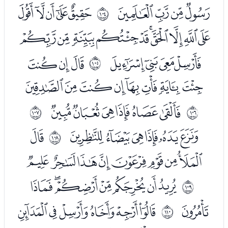
ﯵﯶﯷﯸ
ﭑﭒﭓﭔﭕ
ﱧ
ﭖﭗﭘﭙﭚﭛﭜﭝﭞﭟ
ﭠﭡﭢﭣ
ﭥﭦﭧ
ﱨ
ﭨﭩﭪﭫﭬﭭﭮﭯ
ﭱﭲﭳﭴﭵﭶ
ﱩ
ﱪ
ﭸﭹﭺﭻﭼﭽ
ﭿ
ﱫ
ﮀﮁﮂﮃﮄﮅﮆﮇ
ﮉﮊﮋﮌﮍﮎﮏ
ﱬ
ﮐ
ﮒﮓﮔﮕﮖﮗ
ﱭ