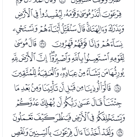
ﮕﮖﮗﮘﮙﮚﮛ
ﮜﮝﮞﮟﮠﮡﮢ
ﮣﮤﮥﮦ
ﮨﮩ
ﱾ
ﮪﮫﮬﮭﮮﮯﮰﮱ
ﯓﯔﯕﯖﯗﯘﯙﯚ
ﯜﯝﯞﯟﯠﯡﯢﯣﯤ
ﱿ
ﯥﯦﯧﯨﯩﯪﯫﯬ
ﯭﯮﯯﯰﯱﯲ
ﯴﯵﯶﯷﯸﯹ
ﲀ