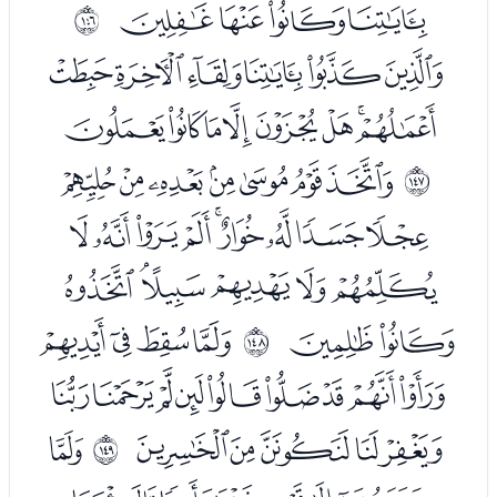
ﮗﮘﮙﮚ
ﲑ
ﮜﮝﮞﮟﮠﮡ
ﮢﮣﮤﮥﮦﮧﮨﮩ
ﮫﮬﮭﮮﮯﮰﮱ
ﲒ
ﯓﯔﯕﯖﯗﯘﯙﯚﯛ
ﯜﯝﯞﯟﯠﯡ
ﯢﯣ
ﯥﯦﯧﯨ
ﲓ
ﯩﯪﯫﯬﯭﯮﯯﯰﯱ
ﯲﯳﯴﯵﯶ
ﭑ
ﲔ