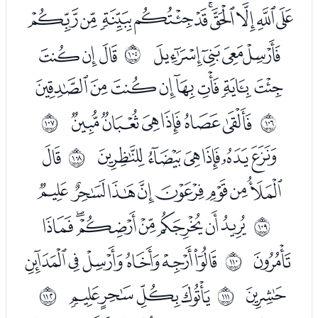
ﭖﭗﭘﭙﭚﭛﭜﭝﭞﭟ
ﭠﭡﭢﭣ
ﭥﭦﭧ
ﱨ
ﭨﭩﭪﭫﭬﭭﭮﭯ
ﭱﭲﭳﭴﭵﭶ
ﱩ
ﱪ
ﭸﭹﭺﭻﭼﭽ
ﭿ
ﱫ
ﮀﮁﮂﮃﮄﮅﮆﮇ
ﮉﮊﮋﮌﮍﮎﮏ
ﱬ
ﮐ
ﮒﮓﮔﮕﮖﮗ
ﱭ
ﮘ
ﮚﮛﮜﮝ
ﱮ
ﱯ