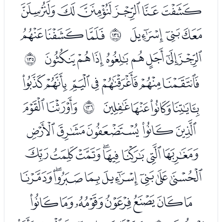
ﮓﮔﮕﮖﮗﮘ
ﮙﮚﮛ
ﮝﮞﮟ
ﲅ
ﮠﮡﮢﮣﮤﮥﮦﮧ
ﲆ
ﮩﮪﮫﮬﮭﮮﮯ
ﮰﮱﯓﯔ
ﯖﯗ
ﲇ
ﯘﯙﯚﯛﯜ
ﯝﯞﯟﯠﯡﯢﯣﯤ
ﯥﯦﯧﯨﯩﯪﯫﯬ
ﯭﯮﯯﯰﯱﯲﯳ