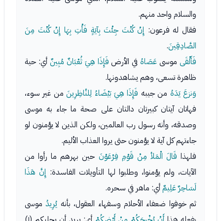
والسلام واحد منهم.
فقال له فرعون:
إِنْ كُنْتَ جِئْتَ بِآيَةٍ فَأْتِ بِهَا إِنْ كُنْتَ مِنَ
الصَّادِقِينَ
.
فَأَلْقَى
موسى
عَصَاهُ
في الأرض
فَإِذَا هِيَ ثُعْبَانٌ مُبِينٌ
أي: حية
ظاهرة تسعى، وهم يشاهدونها.
وَنزعَ يَدَهُ
من جيبه
فَإِذَا هِيَ بَيْضَاءُ لِلنَّاظِرِينَ
من غير سوء،
فهاتان آيتان كبيرتان دالتان على صحة ما جاء به موسى
وصدقه، وأنه رسول رب العالمين، ولكن الذين لا يؤمنون لو
جاءتهم كل آية لا يؤمنون حتى يروا العذاب الأليم.
فلهذا
قَالَ الْمَلأ مِنْ قَوْمِ فِرْعَوْنَ
حين بهرهم ما رأوا من
الآيات، ولم يؤمنوا، وطلبوا لها التأويلات الفاسدة:
إِنَّ هَذَا
لَسَاحِرٌ عَلِيمٌ
أي: ماهر في سحره.
ثم خوفوا ضعفاء الأحلام وسفهاء العقول، بأنه
يُرِيدُ
موسى
بفعله هذا
أَنْ يُخْرِجَكُمْ مِنْ أَرْضِكُمْ
أي: يريد أن يجليكم (١)