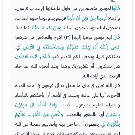
قَالُوا
لموسى متضجرين من طول ما مكثوا في عذاب فرعون،
وأذيته:
أُوذِينَا مِنْ قَبْلِ أَنْ تَأْتِيَنَا
فإنهم يسوموننا سوء العذاب،
يذبحون أبناءنا ويستحيون نساءنا
وَمِنْ بَعْدِ مَا جِئْتَنَا
كذلك فـ
قَالَ
لهم موسى مرجيا [لهم] (٣) الفرج والخلاص من شرهم:
عَسَى رَبُّكُمْ أَنْ يُهْلِكَ عَدُوَّكُمْ وَيَسْتَخْلِفَكُمْ فِي الأرْضِ
أي:
يمكنكم فيها، ويجعل لكم التدبير فيها
فَيَنْظُرَ كَيْفَ تَعْمَلُونَ
هل تشكرون أم تكفرون؟. وهذا وعد أنجزه الله لما جاء
الوقت الذي أراده الله.
قال الله تعالى في بيان ما عامل به آل فرعون في هذه المدة
الأخيرة، أنها على عادته وسنته في الأمم، أن يأخذهم بالبأساء
والضراء، لعلهم يضرعون. الآيات:
وَلَقَدْ أَخَذْنَا آلَ فِرْعَوْنَ
بِالسِّنِينَ
أي: بالدهور والجدب،
وَنَقْصٍ مِنَ الثَّمَرَاتِ لَعَلَّهُمْ
يَذَّكَّرُونَ
أي: يتعظون أن ما حل بهم وأصابهم معاتبة من الله
لهم، لعلهم يرجعون عن كفرهم، فلم ينجع فيهم ولا أفاد، بل