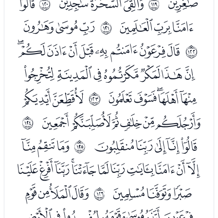
ﰂ
ﰄﰅﰆ
ﭑ
ﱶ
ﱷ
ﭒﭓﭔ
ﭖﭗﭘ
ﱸ
ﭚﭛﭜﭝﭞﭟﭠﭡﭢ
ﱹ
ﭣﭤﭥﭦﭧﭨﭩ
ﭪﭫﭬﭭﭮ
ﭰﭱ
ﱺ
ﭲﭳﭴﭵﭶﭷ
ﱻ
ﭹﭺﭻﭼﭽ
ﭿﮀﮁ
ﱼ
ﮂﮃﮄﮅﮆﮇﮈﮉﮊﮋﮌ
ﮍﮎﮏ
ﮑﮒﮓﮔ
ﱽ
ﮕﮖﮗﮘﮙﮚﮛ