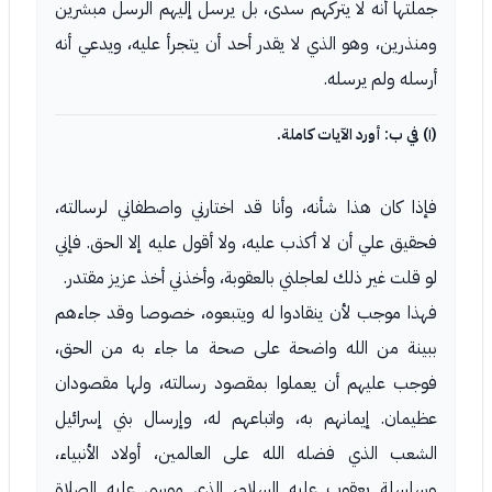
جملتها أنه لا يتركهم سدى، بل يرسل إليهم الرسل مبشرين
ومنذرين، وهو الذي لا يقدر أحد أن يتجرأ عليه، ويدعي أنه
أرسله ولم يرسله.
(١) في ب: أورد الآيات كاملة.
فإذا كان هذا شأنه، وأنا قد اختارني واصطفاني لرسالته،
فحقيق علي أن لا أكذب عليه، ولا أقول عليه إلا الحق. فإني
لو قلت غير ذلك لعاجلني بالعقوبة، وأخذني أخذ عزيز مقتدر.
فهذا موجب لأن ينقادوا له ويتبعوه، خصوصا وقد جاءهم
ببينة من الله واضحة على صحة ما جاء به من الحق،
فوجب عليهم أن يعملوا بمقصود رسالته، ولها مقصودان
عظيمان. إيمانهم به، واتباعهم له، وإرسال بني إسرائيل
الشعب الذي فضله الله على العالمين، أولاد الأنبياء،
وسلسلة يعقوب عليه السلام، الذي موسى عليه الصلاة