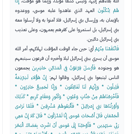
الله بقاءهم إليها، وليس كشفا مؤبدا، وإنما هو مؤقت،
إِذَا
هُمْ يَنْكُثُونَ
العهد الذي عاهدوا عليه موسى، ووعدوه
بالإيمان به، وإرسال بني إسرائيل، فلا آمنوا به ولا أرسلوا معه
بني إسرائيل، بل استمروا على كفرهم يعمهون، وعلى تعذيب
بني إسرائيل دائبين.
فَانْتَقَمْنَا مِنْهُمْ
أي: حين جاء الوقت المؤقت لهلاكهم، أمر الله
موسى أن يسري ببني إسرائيل ليلا وأخبره أن فرعون سيتبعهم
هو وجنوده
فَأَرْسَلَ فِرْعَوْنُ فِي الْمَدَائِنِ حَاشِرِينَ
يجمعون
الناس ليتبعوا بني إسرائيل، وقالوا لهم:
إِنَّ هَؤُلاءِ لَشِرْذِمَةٌ
قَلِيلُونَ * وَإِنَّهُمْ لَنَا لَغَائِظُونَ * وَإِنَّا لَجَمِيعٌ حَاذِرُونَ *
فَأَخْرَجْنَاهُمْ مِنْ جَنَّاتٍ وَعُيُونٍ * وَكُنُوزٍ وَمَقَامٍ كَرِيمٍ * كَذَلِكَ
وَأَوْرَثْنَاهَا بَنِي إِسْرَائِيلَ * فَأَتْبَعُوهُمْ مُشْرِقِينَ * فَلَمَّا تَرَاءى
الْجَمْعَانِ قَالَ أَصْحَابُ مُوسَى إِنَّا لَمُدْرَكُونَ * قَالَ كَلا إِنَّ مَعِي
رَبِّي سَيَهْدِين * فَأَوْحَيْنَا إِلَى مُوسَى أَنْ اضْرِبْ بِعَصَاكَ الْبَحْرَ