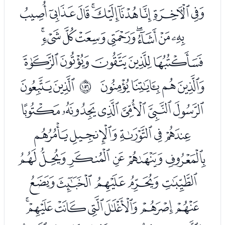
ﭘﭙﭚﭛﭜﭝﭞﭟﭠ
ﭡﭢﭣﭤﭥﭦﭧﭨﭩ
ﭪﭫﭬﭭﭮ
ﭯﭰﭱﭲ
ﭴﭵ
ﲛ
ﭶﭷﭸﭹﭺﭻ
ﭼﭽﭾﭿﮀ
ﮁﮂﮃﮄﮅﮆ
ﮇﮈﮉﮊﮋ
ﮌﮍﮎﮏﮐﮑﮒ