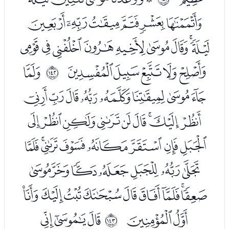
ﮙﮚﮛﮜﮝﮞ
ﮟﮠﮡﮢﮣﮤﮥﮦﮧ
ﮨﮩﮪﮫﮬ
ﮮ
ﲍ
ﮯﮰﮱﯓﯔﯕﯖﯗ
ﯘﯙﯚﯛﯜﯝﯞﯟﯠ
ﯡﯢﯣﯤﯥﯦﯧﯨ
ﯩﯪﯫﯬﯭﯮﯯ
ﯰﯱﯲﯳﯴﯵﯶﯷﯸ
ﯹﯺ
ﭑﭒﭓ
ﲎ