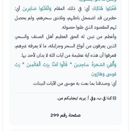
فَغُلِبُوا هُنَالِكَ
أي: في ذلك المقام
وَانْقَلَبُوا صَاغِرِينَ
أي:
حقيرين قد اضمحل باطلهم، وتلاشى سحرهم، ولم يحصل
لهم المقصود الذي ظنوا حصوله.
وأعظم من تبين له الحق العظيم أهل الصنف والسحر،
الذين يعرفون من أنواع السحر وجزئياته، ما لا يعرفه غيرهم،
فعرفوا أن هذه آية عظيمة من آيات الله لا يدان لأحد بها.
وَأُلْقِيَ السَّحَرَةُ سَاجِدِينَ * قَالُوا آمَنَّا بِرَبِّ الْعَالَمِينَ * رَبِّ
مُوسَى وَهَارُونَ
أي: وصدقنا بما بعث به موسى من الآيات البينات.
(١) كذا في ب، وفي أ: يريد ليجليكم من.
صفحة رقم 299