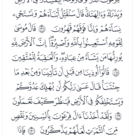
ﮜﮝﮞﮟﮠﮡﮢ
ﮣﮤﮥﮦ
ﮨﮩ
ﱾ
ﮪﮫﮬﮭﮮﮯﮰﮱ
ﯓﯔﯕﯖﯗﯘﯙﯚ
ﯜﯝﯞﯟﯠﯡﯢﯣﯤ
ﱿ
ﯥﯦﯧﯨﯩﯪﯫﯬ
ﯭﯮﯯﯰﯱﯲ
ﯴﯵﯶﯷﯸﯹ
ﲀ
ﯺﯻﯼﯽ
ﭑ
ﲁ