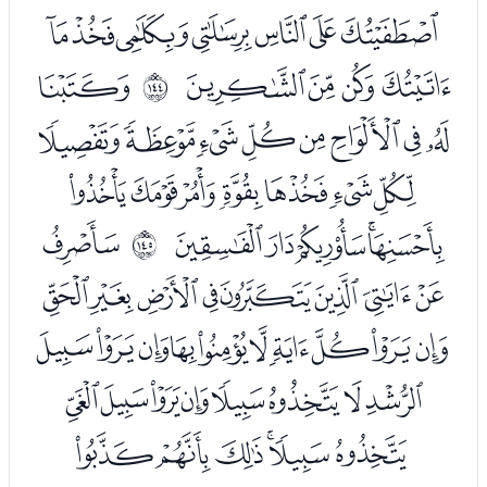
ﭔﭕﭖﭗﭘﭙﭚ
ﭛﭜﭝﭞ
ﭠ
ﲏ
ﭡﭢﭣﭤﭥﭦﭧﭨ
ﭩﭪﭫﭬﭭﭮﭯ
ﭰﭱﭲﭳﭴ
ﭶ
ﲐ
ﭷﭸﭹﭺﭻﭼﭽﭾ
ﭿﮀﮁﮂﮃﮄﮅﮆﮇﮈ
ﮉﮊﮋﮌﮍﮎﮏﮐ
ﮑﮒﮓﮔﮕﮖ