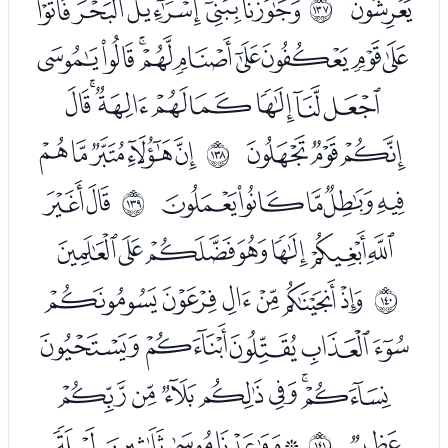
ﯴ
ﭑﭒﭓﭔﭕ
ﲈ
ﭖﭗﭘﭙﭚﭛﭜﭝﭞ
ﭟﭠﭡﭢﭣﭤﭥﭦ
ﭧﭨﭩ
ﭫﭬﭭﭮﭯ
ﲉ
ﭰﭱﭲﭳﭴ
ﭶﭷ
ﲊ
ﭸﭹﭺﭻﭼﭽﭾ
ﮀﮁﮂﮃﮄﮅ
ﲋ
ﮆﮇﮈﮉﮊ
ﮋﮌﮍﮎﮏﮐﮑ
ﮒ
ﮔﮕﮖﮗﮘ
ﲌ