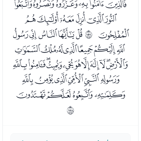
ﮓﮔﮕﮖﮗﮘ
ﮙﮚﮛﮜﮝﮞ
ﮟ
ﮡﮢﮣﮤﮥ
ﲜ
ﮦﮧﮨﮩﮪﮫﮬ
ﮭﮮﮯﮰﮱﯓﯔﯕﯖﯗﯘ
ﯙﯚﯛﯜﯝﯞ
ﯟﯠﯡﯢ
ﲝ