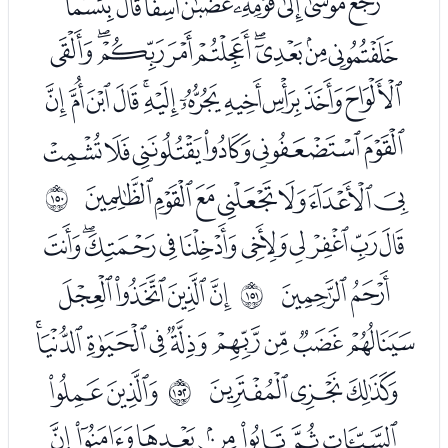
ﭒﭓﭔﭕﭖﭗﭘﭙ
ﭚﭛﭜﭝﭞﭟﭠﭡﭢ
ﭣﭤﭥﭦﭧﭨﭩﭪﭫﭬﭭ
ﭮﭯﭰﭱﭲﭳ
ﭴﭵﭶﭷﭸﭹﭺ
ﲕ
ﭼﭽﭾﭿﮀﮁﮂﮃﮄﮅ
ﮆﮇ
ﮉﮊﮋﮌ
ﲖ
ﮍﮎﮏﮐﮑﮒﮓﮔﮕ
ﮖﮗﮘ
ﮚﮛ
ﲗ
ﮜﮝﮞﮟﮠﮡﮢ