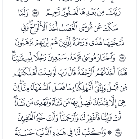
ﮣﮤﮥﮦﮧ
ﮩ
ﲘ
ﮪﮫﮬﮭﮮﮯﮰﮱ
ﯓﯔﯕﯖﯗﯘﯙ
ﯛﯜﯝﯞﯟﯠﯡ
ﲙ
ﯢﯣﯤﯥﯦﯧﯨﯩ
ﯪﯫﯬﯭﯮﯯﯰﯱﯲﯳﯴ
ﯵﯶﯷﯸﯹﯺﯻﯼﯽﯾﯿ
ﰀﰁﰂﰃﰄﰅﰆﰇﰈ
ﭑﭒﭓﭔﭕﭖﭗ
ﲚ