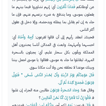
عن أوطانكم
فَمَاذَا تَأْمُرُونَ
أي: إنهم تشاوروا فيما بينهم ما
يفعلون بموسى، وما يندفع به ضرره بزعمهم عنهم، فإن ما
جاء به إن لم يقابل بما يبطله ويدحضه، وإلا دخل في عقول
أكثر الناس.
فحينئذ انعقد رأيهم إلى أن قالوا لفرعون:
أَرْجِهْ وَأَخَاهُ
أي:
احبسهما وأمهلهما، وابعث في المدائن أناسا يحشرون أهل
المملكة ويأتون بكل سحار عليم، أي: يجيئون بالسحرة
المهرة، ليقابلوا ما جاء به موسى، فقالوا: يا موسى اجعل بيننا
وبينك موعدا لا نخلفه نحن ولا أنت مكانا سوى.
قَالَ مَوْعِدُكُمْ يَوْمُ الزِّينَةِ وَأَنْ يُحْشَرَ النَّاسُ ضُحًى * فَتَوَلَّى
فِرْعَوْنُ فَجَمَعَ كَيْدَهُ ثُمَّ أَتَى
.
وقال هنا:
وَجَاءَ السَّحَرَةُ فِرْعَوْنَ
طالبين منه الجزاء إن غلبوا
فـ
قَالُوا إِنَّ لَنَا لأجْرًا إِنْ كُنَّا نَحْنُ الْغَالِبِينَ
؟
فـ
قَالَ
فرعون:
نَعَمْ
لكم أجر
وَإِنَّكُمْ لَمِنَ الْمُقَرَّبِينَ
فوعدهم