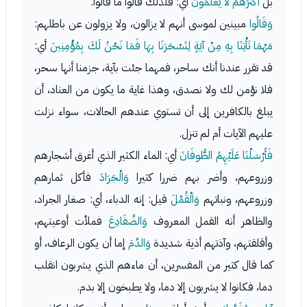
بل
أَكْثَرَهُمْ لا يَعْلَمُونَ
أي: فلذلك قالوا ما قالوا.
وَقَالُوا
مبينين لموسى أنهم لا يزالون، ولا يزولون عن باطلهم:
مَهْمَا تَأْتِنَا بِهِ مِنْ آيَةٍ لِتَسْحَرَنَا بِهَا فَمَا نَحْنُ لَكَ بِمُؤْمِنِينَ
أي:
قد تقرر عندنا أنك ساحر، فمهما جئت بآية، جزمنا أنها سحر،
فلا نؤمن لك ولا نصدق، وهذا غاية ما يكون من العناد، أن
يبلغ بالكافرين إلى أن تستوي عندهم الحالات، سواء نزلت
عليهم الآيات أم لم تنزل.
فَأَرْسَلْنَا عَلَيْهِمُ الطُّوفَانَ
أي: الماء الكثير الذي أغرق أشجارهم
وزروعهم، وأضر بهم ضررا كثيرا
وَالْجَرَادَ
فأكل ثمارهم
وزروعهم، ونباتهم
وَالْقُمَّلَ
قيل: إنه الدباء، أي: صغار الجراد،
والظاهر أنه القمل المعروف
وَالضَّفَادِعَ
فملأت أوعيتهم،
وأقلقتهم، وآذتهم أذية شديدة
وَالدَّمَ
إما أن يكون الرعاف، أو
كما قال كثير من المفسرين، أن ماءهم الذي يشربون انقلب
دما، فكانوا لا يشربون إلا دما، ولا يطبخون إلا بدم.