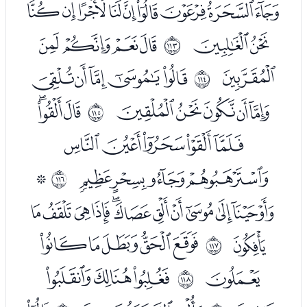
ﮟﮠﮡﮢﮣﮤﮥﮦﮧ
ﮨﮩ
ﮫﮬﮭﮮ
ﱰ
ﮯ
ﮱﯓﯔﯕﯖ
ﱱ
ﯗﯘﯙﯚﯛ
ﯝﯞﯟ
ﱲ
ﯠﯡﯢﯣﯤ
ﯥﯦﯧﯨ
ﯪ
ﱳ
ﯫﯬﯭﯮﯯﯰﯱﯲﯳﯴﯵ
ﯶ
ﯸﯹﯺﯻﯼ
ﱴ
ﯽ
ﯿﰀﰁ
ﱵ