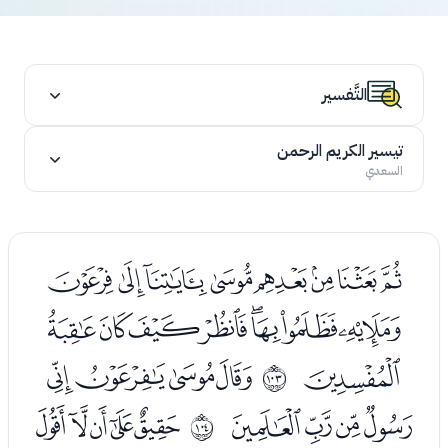
التَّفسير
تيسير الكريم الرحمن
السعدي
ﯟﯠﯡﯢﯣﯤﯥﯦ
ﯧﯨﯩﯪﯫﯬﯭﯮ
ﯯ
ﯱﯲﯳﯴ
ﱦ
ﯵﯶﯷﯸ
ﭑﭒﭓﭔﭕ
ﱧ