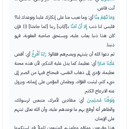
أنت قاض.
وَمَا تَنْقِمُ مِنَّا
أي: وما تعيب منا على إنكارك علينا وتوعدك لنا؟
فليس لنا ذنب
إِلا أَنْ آمَنَّا
بـ[آيَاتِ] ربنا [لما جاءتنا] (١) فإن
كان هذا ذنبا يعاب عليه، ويستحق صاحبه العقوبة، فهو
ذنبنا.
ثم دعوا الله أن يثبتهم ويصبرهم فقالوا:
رَبَّنَا أَفْرِغْ
أي: أفض
عَلَيْنَا صَبْرًا
أي: عظيما، كما يدل عليه التنكير، لأن هذه محنة
عظيمة، تؤدي إلى ذهاب النفس، فيحتاج فيها من الصبر إلى
شيء كثير، ليثبت الفؤاد، ويطمئن المؤمن على إيمانه، ويزول
عنه الانزعاج الكثير.
وَتَوَفَّنَا مُسْلِمِينَ
أي: منقادين لأمرك، متبعين لرسولك،
والظاهر أنه أوقع بهم ما توعدهم عليه، وأن الله تعالى ثبتهم
على الإيمان.
هذا وفرعون وملؤه وعامتهم المتبعون للملأ قد استكبروا