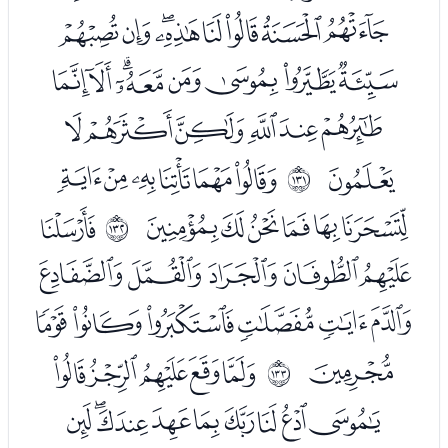
ﭒﭓﭔﭕﭖﭗﭘﭙ
ﭚﭛﭜﭝﭞﭟﭠﭡ
ﭢﭣﭤﭥﭦﭧ
ﭨ
ﭪﭫﭬﭭﭮﭯ
ﲂ
ﭰﭱﭲﭳﭴﭵ
ﭷ
ﲃ
ﭸﭹﭺﭻﭼ
ﭽﭾﭿﮀﮁﮂ
ﮃ
ﮅﮆﮇﮈﮉ
ﲄ
ﮊﮋﮌﮍﮎﮏﮐﮑﮒ