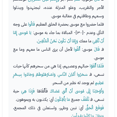
الأجر والتقريب، وعلو المنزلة عنده، ليجتهدوا ويبذلوا
وسعهم وطاقتهم في مغالبة موسى.
فلما حضروا مع موسى بحضرة الخلق العظيم
قَالُوا
على وجه
التألي وعدم -[٣٠٠]- المبالاة بما جاء به موسى:
يَا مُوسَى إِمَّا
أَنْ تُلْقِيَ
ما معك
وَإِمَّا أَنْ نَكُونَ نَحْنُ الْمُلْقِينَ
.
فـ
قَالَ
موسى:
أَلْقُوا
لأجل أن يرى الناس ما معهم وما مع
موسى.
فَلَمَّا أَلْقَوْا
حبالهم وعصيهم، إذا هي من سحرهم كأنها حيات
تسعى، فـ
سَحَرُوا أَعْيُنَ النَّاسِ وَاسْتَرْهَبُوهُمْ وَجَاءُوا بِسِحْرٍ
عَظِيمٍ
لم يوجد له نظير من السحر.
وَأَوْحَيْنَا إِلَى مُوسَى أَنْ أَلْقِ عَصَاكَ
فَأَلْقَاهَا
فَإِذَا هِيَ
حية
تسعى، فـ
تَلْقَفُ
جميع
مَا يَأْفِكُونَ
أي: يكذبون به ويموهون.
فَوَقَعَ الْحَقُّ
أي: تبين وظهر، واستعلن في ذلك المجمع،
وَبَطَلَ مَا كَانُوا يَعْمَلُونَ
.