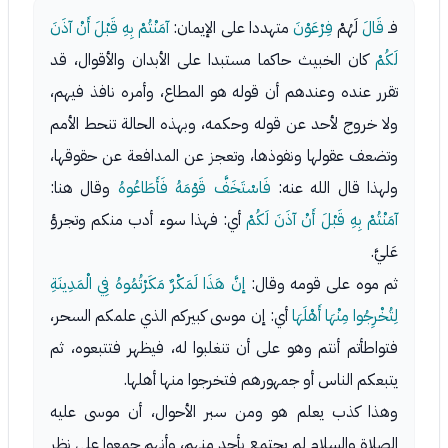
فـ
قَالَ
لَهُمْ
فِرْعَوْنَ
متهددا على الإيمان:
آمَنْتُمْ بِهِ قَبْلَ أَنْ آذَنَ
لَكُمْ
كان الخبيث حاكما مستبدا على الأبدان والأقوال، قد
تقرر عنده وعندهم أن قوله هو المطاع، وأمره نافذ فيهم،
ولا خروج لأحد عن قوله وحكمه، وبهذه الحالة تنحط الأمم
وتضعف عقولها ونفوذها، وتعجز عن المدافعة عن حقوقها،
ولهذا قال الله عنه:
فَاسْتَخَفَّ قَوْمَهُ فَأَطَاعُوهُ
وقال هنا:
آمَنْتُمْ بِهِ قَبْلَ أَنْ آذَنَ لَكُمْ
أي: فهذا سوء أدب منكم وتجرؤ
عَليَّ.
ثم موه على قومه وقال:
إنَّ هَذَا لَمَكْرٌ مَكَرْتُمُوهُ فِي الْمَدِينَةِ
لِتُخْرِجُوا مِنْهَا أَهْلَهَا
أي: إن موسى كبيركم الذي علمكم السحر،
فتواطأتم أنتم وهو على أن تنغلبوا له، فيظهر فتتبعوه، ثم
يتبعكم الناس أو جمهورهم فتخرجوا منها أهلها.
وهذا كذب يعلم هو ومن سبر الأحوال، أن موسى عليه
الصلاة والسلام لم يجتمع بأحد منهم، وأنهم جمعوا على نظر