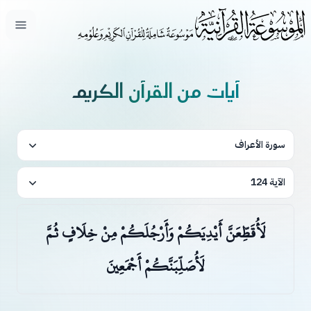
فتح ال
آيات من القرآن الكريم
سورة الأعراف
الآية 124
لَأُقَطِّعَنَّ أَيْدِيَكُمْ وَأَرْجُلَكُمْ مِنْ خِلَافٍ ثُمَّ
لَأُصَلِّبَنَّكُمْ أَجْمَعِينَ