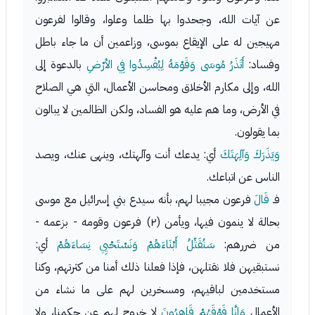
عن آيات الله، وجحدوا بها ظلما وعلوا، وقالوا لفرعون
مهيجين له على الإيقاع بموسى، وزاعمين أن ما جاء باطل
وفساد:
أَتَذَرُ مُوسَى وَقَوْمَهُ لِيُفْسِدُوا فِي الأرْضِ
بالدعوة إلى
الله، وإلى مكارم الأخلاق ومحاسن الأعمال، التي هي الصلاح
في الأرض، وما هم عليه هو الفساد، ولكن الظالمين لا يبالون
بما يقولون.
وَيَذَرَكَ وَآلِهَتَكَ
أي: يدعك أنت وآلهتك، وينهى عنك، ويصد
الناس عن اتباعك.
فـ
قَالَ
فرعون مجيبا لهم، بأنه سيدع بني إسرائيل مع موسى
بحالة لا ينمون فيها، ويأمن (٢) فرعون وقومه - بزعمه -
من ضررهم:
سَنُقَتِّلُ أَبْنَاءَهُمْ وَنَسْتَحْيِي نِسَاءَهُمْ
أي:
نستبقيهن فلا نقتلهن، فإذا فعلنا ذلك أمنا من كثرتهم، وكنا
مستخدمين لباقيهم، ومسخرين لهم على ما نشاء من
الأعمال
وَإِنَّا فَوْقَهُمْ قَاهِرُونَ
لا خروج لهم عن حكمنا، ولا