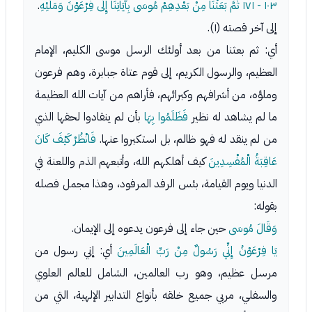
١٠٣ - ١٧١
ثُمَّ بَعَثْنَا مِنْ بَعْدِهِمْ مُوسَى بِآيَاتِنَا إِلَى فِرْعَوْنَ وَمَلَئِهِ
.
إلى آخر قصته (١).
أي: ثم بعثنا من بعد أولئك الرسل موسى الكليم، الإمام
العظيم، والرسول الكريم، إلى قوم عتاة جبابرة، وهم فرعون
وملؤه، من أشرافهم وكبرائهم، فأراهم من آيات الله العظيمة
ما لم يشاهد له نظير
فَظَلَمُوا بِهَا
بأن لم ينقادوا لحقها الذي
من لم ينقد له فهو ظالم، بل استكبروا عنها.
فَانْظُرْ كَيْفَ كَانَ
عَاقِبَةُ الْمُفْسِدِينَ
كيف أهلكهم الله، وأتبعهم الذم واللعنة في
الدنيا ويوم القيامة، بئس الرفد المرفود، وهذا مجمل فصله
بقوله:
وَقَالَ مُوسَى
حين جاء إلى فرعون يدعوه إلى الإيمان.
يَا فِرْعَوْنُ إِنِّي رَسُولٌ مِنْ رَبِّ الْعَالَمِينَ
أي: إني رسول من
مرسل عظيم، وهو رب العالمين، الشامل للعالم العلوي
والسفلي، مربي جميع خلقه بأنواع التدابير الإلهية، التي من