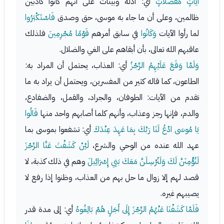
آيَاتٍ مُفَصَّلاتٍ
أي: أدلة وبينات على أنهم كانوا كاذبين
ظالمين، وعلى أن ما جاء به موسى، حق وصدق
فَاسْتَكْبَرُوا
لما رأوا الآيات
وَكَانُوا
في سابق أمرهم
قَوْمًا مُجْرِمِينَ
فلذلك
عاقبهم الله تعالى، بأن أبقاهم على الغي والضلال.
وَلَمَّا وَقَعَ عَلَيْهِمُ الرِّجْزُ
أي: العذاب، يحتمل أن المراد به:
الطاعون، كما قاله كثير من المفسرين، ويحتمل أن يراد به ما
تقدم من الآيات: الطوفان، والجراد، والقمل، والضفادع،
والدم، فإنها رجز وعذاب، وأنهم كلما أصابهم واحد منها
قَالُوا
يَا مُوسَى ادْعُ لَنَا رَبَّكَ بِمَا عَهِدَ عِنْدَكَ
أي: تشفعوا بموسى بما
عهد الله عنده من الوحي والشرع،
لَئِنْ كَشَفْتَ عَنَّا الرِّجْزَ
لَنُؤْمِنَنَّ لَكَ وَلَنُرْسِلَنَّ مَعَكَ بَنِي إِسْرَائِيلَ
وهم في ذلك كذبة، لا
قصد لهم إلا زوال ما حل بهم من العذاب، وظنوا إذا رفع لا
يصيبهم غيره.
فَلَمَّا كَشَفْنَا عَنْهُمُ الرِّجْزَ إِلَى أَجَلٍ هُمْ بَالِغُوهُ
أي: إلى مدة قدر