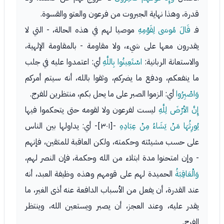
قدرة، وهذا نهاية الجبروت من فرعون والعتو والقسوة.
فـ
قَالَ مُوسَى لِقَوْمِهِ
موصيا لهم في هذه الحالة، - التي لا
يقدرون معها على شيء، ولا مقاومة - بالمقاومة الإلهية،
والاستعانة الربانية:
اسْتَعِينُوا بِاللَّهِ
أي: اعتمدوا عليه في جلب
ما ينفعكم، ودفع ما يضركم، وثقوا بالله، أنه سيتم أمركم
وَاصْبِرُوا
أي: الزموا الصبر على ما يحل بكم، منتظرين للفرج.
إِنَّ الأرْضَ لِلَّهِ
ليست لفرعون ولا لقومه حتى يتحكموا فيها
يُورِثُهَا مَنْ يَشَاءُ مِنْ عِبَادِهِ
-[٣٠١]- أي: يداولها بين الناس
على حسب مشيئته وحكمته، ولكن العاقبة للمتقين، فإنهم
- وإن امتحنوا مدة ابتلاء من الله وحكمة، فإن النصر لهم،
وَالْعَاقِبَةُ
الحميدة لهم على قومهم وهذه وظيفة العبد، أنه
عند القدرة، أن يفعل من الأسباب الدافعة عنه أذى الغير، ما
يقدر عليه، وعند العجز، أن يصبر ويستعين الله، وينتظر
الفرج.