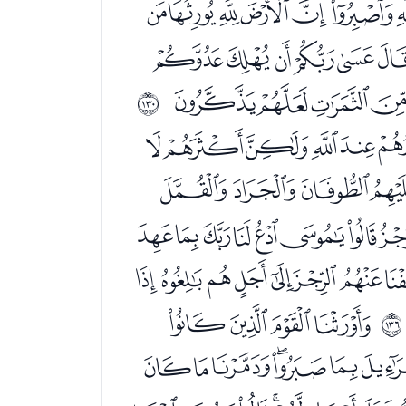
ﮮﮯﮰﮱﯓﯔ
ﯦﯧﯨﯩﯪﯫﯬ
ﯺﯻﯼﯽ
ﲁ
ﭢﭣﭤﭥﭦﭧ
ﭹﭺﭻ
ﮉﮊﮋﮌﮍﮎﮏ
ﮠﮡﮢﮣﮤﮥ
ﯖﯗﯘﯙ
ﲇ
ﯪﯫﯬﯭﯮ