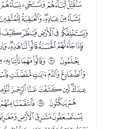
ﮠﮡﮢﮣﮤ
ﯕﯖﯗﯘﯙﯚ
ﯭﯮﯯﯰﯱ
ﭑﭒﭓﭔﭕﭖﭗ
ﭨ
ﭪﭫﭬﭭ
ﲂ
ﭼﭽﭾﭿﮀ
ﮐﮑﮒﮓﮔﮕ
ﮦﮧ
ﮩﮪﮫ
ﲆ
ﯚﯛﯜﯝﯞﯟ