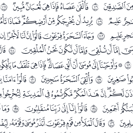
ﭮﭯ
ﭱﭲﭳﭴﭵﭶ
ﱩ
ﱪ
ﮆﮇ
ﮉﮊﮋﮌﮍﮎﮏﮐ
ﱬ
ﮝ
ﮟﮠﮡﮢﮣﮤﮥﮦ
ﱯ
ﯔﯕﯖﯗﯘﯙﯚﯛ
ﯝ
ﱲ
ﯪﯫﯬﯭﯮﯯﯰﯱﯲﯳﯴﯵﯶ
ﱳ
ﰂ
ﰄﰅﰆ
ﭑﭒ
ﱶ
ﱷ
ﭠﭡﭢﭣﭤﭥﭦﭧﭨﭩﭪ
ﭷ
ﭹﭺﭻﭼﭽ
ﭿ
ﱻ
ﱼ
ﮏ
ﮑﮒﮓﮔﮕﮖﮗﮘﮙ
ﱽ