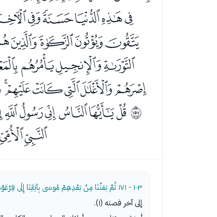
ﭔﭕﭖﭗﭘﭙﭚ
ﭬﭭﭮﭯﭰ
ﭾﭿﮀﮁﮂ
ﮍﮎﮏﮐﮑﮒ
ﮡﮢﮣﮤﮥﮦﮧ
ﲜ
ﯚﯛ
١٠٣ - ١٧١
ثُمَّ بَعَثْنَا مِنْ بَعْدِهِمْ مُوسَى بِآيَاتِنَا إِلَى فِرْعَوْن
إلى آخر قصته (١).