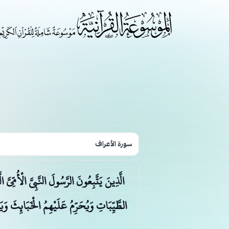
سورة الأعراف
الَّذِينَ يَتَّبِعُونَ الرَّسُولَ النَّبِيَّ الْأُمِّي
الطَّيِّبَاتِ وَيُحَرِّمُ عَلَيْهِمُ الْخَبَائِثَ وَيَ