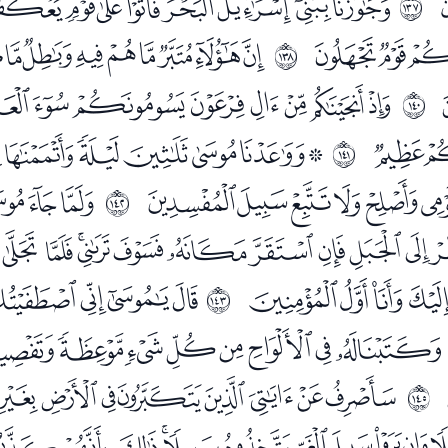
ﭑﭒﭓﭔﭕﭖﭗﭘﭙ
ﲈ
ﭧﭨﭩ
ﭫﭬﭭﭮﭯﭰﭱ
ﲉ
ﮀﮁﮂﮃﮄﮅﮆ
ﲋ
ﮒ
ﮔﮕﮖﮗﮘﮙﮚ
ﲌ
ﮧﮨﮩﮪﮫﮬ
ﮮﮯﮰ
ﲍ
ﯟﯠﯡﯢﯣﯤﯥﯦﯧﯨﯩ
ﯷﯸﯹﯺ
ﭑﭒﭓﭔﭕ
ﲎ
ﭠﭡﭢﭣﭤﭥﭦﭧﭨﭩ
ﭶﭷﭸﭹﭺﭻﭼﭽﭾﭿ
ﲐ
ﮍﮎﮏﮐﮑﮒﮓﮔ