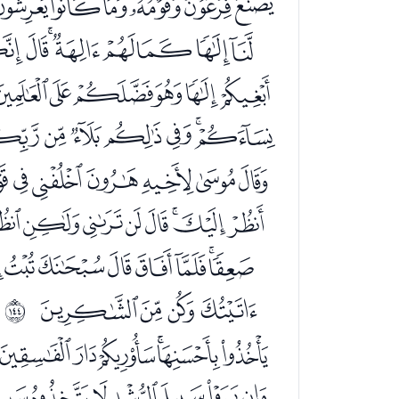
ﯯﯰﯱﯲﯳﯴ
ﭠﭡﭢﭣﭤﭥﭦ
ﭹﭺﭻﭼﭽﭾ
ﮋﮌﮍﮎﮏﮐﮑ
ﮡﮢﮣﮤﮥﮦ
ﯘﯙﯚﯛﯜﯝﯞ
ﯰﯱﯲﯳﯴﯵﯶ
ﭛﭜﭝﭞ
ﲏ
ﭯﭰﭱﭲﭳﭴ
ﮆﮇﮈﮉﮊﮋﮌ