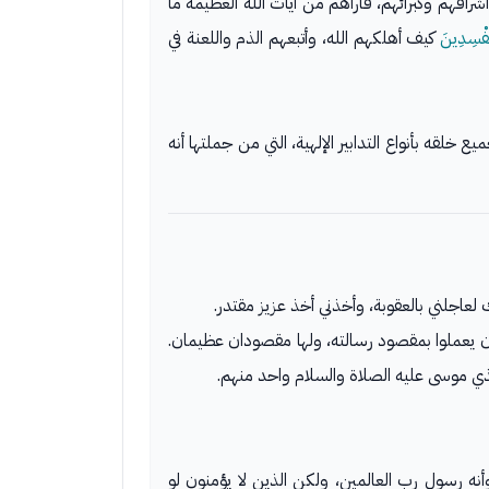
رافهم وكبرائهم، فأراهم من آيات الله العظيمة ما
ُفْسِدِينَ
كيف أهلكهم الله، وأتبعهم الذم واللعنة في
لقه بأنواع التدابير الإلهية، التي من جملتها أنه
 لعاجلني بالعقوبة، وأخذني أخذ عزيز مقتدر.
 يعملوا بمقصود رسالته، ولها مقصودان عظيمان.
الذي موسى عليه الصلاة والسلام واحد منهم.
نه رسول رب العالمين، ولكن الذين لا يؤمنون لو