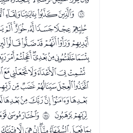
ﮜﮝﮞﮟﮠﮡ
ﲑ
ﮱﯓﯔﯕﯖﯗ
ﯨﯩﯪﯫﯬﯭﯮ
ﭙﭚﭛﭜﭝﭞﭟﭠ
ﭳﭴﭵﭶﭷﭸ
ﮋﮌﮍﮎﮏﮐﮑ
ﮠﮡﮢﮣﮤﮥ
ﯘﯙ
ﯛﯜﯝﯞ
ﲙ
ﯯﯰﯱﯲﯳﯴﯵﯶﯷ