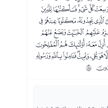
ﭦﭧﭨﭩﭪﭫ
ﭹﭺﭻﭼﭽ
ﮉﮊﮋﮌ
ﮛﮜﮝﮞﮟ
ﯓﯔﯕﯖﯗﯘﯙ
ﲝ