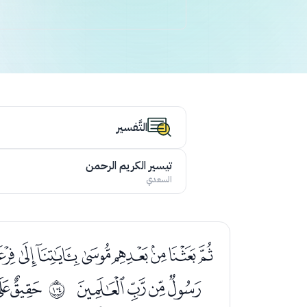
التَّفسير
تيسير الكريم الرحمن
السعدي
ﯟﯠﯡﯢﯣﯤﯥ
ﯵﯶﯷﯸ
ﭑﭒ
ﱧ