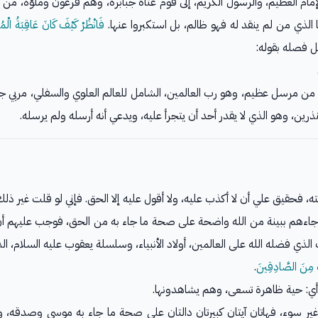
إمام العظيم، والرسول الكريم، إلى قوم عتاة جبابرة، وهم فرعون وملؤه، من أش
 الذي من لم ينقد له فهو ظالم، بل استكبروا عنها.
فَانْظُرْ كَيْفَ كَانَ عَاقِبَةُ الْم
مل فصله بقوله:
ن مرسل عظيم، وهو رب العالمين، الشامل للعالم العلوي والسفلي، مربي جميع خ
ين، وهو الذي لا يقدر أحد أن يتجرأ عليه، ويدعي أنه أرسله ولم يرسله.
ته، فحقيق علي أن لا أكذب عليه، ولا أقول عليه إلا الحق. فإني لو قلت غير ذلك
جاءهم ببينة من الله واضحة على صحة ما جاء به من الحق، فوجب عليهم أن
ب الذي فضله الله على العالمين، أولاد الأنبياء، وسلسلة يعقوب عليه السلام، 
تَ مِنَ الصَّادِقِينَ
.
ي: حية ظاهرة تسعى، وهم يشاهدونها.
ر سوء، فهاتان آيتان كبيرتان دالتان على صحة ما جاء به موسى وصدقه، وأ