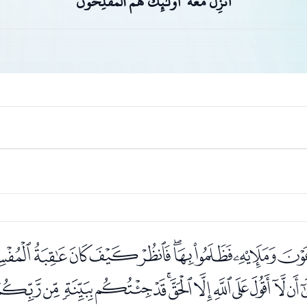
أُنْزِلَ مَعَهُ ۙ أُولَٰئِكَ هُمُ الْمُفْلِحُونَ
ﯦﯧﯨﯩﯪﯫﯬﯭﯮ
ﭓﭔﭕﭖﭗﭘﭙﭚﭛﭜﭝﭞ