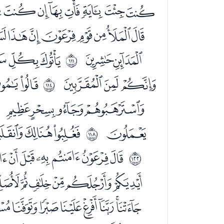
ﭧﭨﭩﭪﭫﭬﭭ
ﭿﮀﮁﮂﮃﮄﮅ
ﮗﮘ
ﮚﮛﮜ
ﱮ
ﮭﮮﮯ
ﮱﯓ
ﱱ
ﯥﯦﯧﯨ
ﯽ
ﯿﰀﰁ
ﱵ
ﭚﭛﭜﭝﭞﭟ
ﱹ
ﭱﭲﭳﭴﭵﭶ
ﮈﮉﮊﮋﮌﮍﮎ