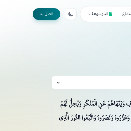
تماع
الموسوعة
اتصل بنا
رُوفِ وَيَنْهَاهُمْ عَنِ الْمُنْكَرِ وَيُحِلُّ لَهُمُ
َعَزَّرُوهُ وَنَصَرُوهُ وَاتَّبَعُوا النُّورَ الَّذِي