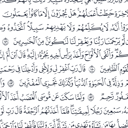
ﮢﮣﮤﮥﮦﮧﮨﮩ
ﯘﯙﯚﯛﯜﯝﯞﯟﯠﯡ
ﯯﯰﯱﯲﯳﯴﯵﯶ
ﲔ
ﭡﭢﭣﭤﭥﭦﭧﭨﭩﭪﭫ
ﭹﭺ
ﭼﭽﭾﭿﮀﮁﮂﮃ
ﲕ
ﮒﮓﮔﮕﮖﮗﮘ
ﮚ
ﲗ
ﮦﮧ
ﮩﮪﮫﮬﮭﮮﮯﮰ
ﲘ
ﯟﯠﯡﯢﯣﯤﯥﯦﯧﯨ
ﯸﯹﯺﯻﯼﯽﯾﯿﰀﰁﰂﰃﰄ