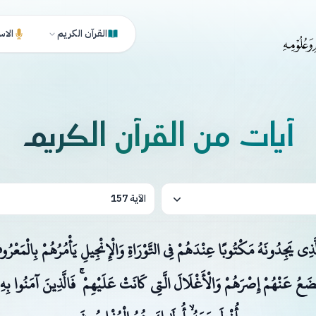
القرآن الكريم
الاس
آيات من القرآن الكريم
الآية 157
َّ الَّذِي يَجِدُونَهُ مَكْتُوبًا عِنْدَهُمْ فِي التَّوْرَاةِ وَالْإِنْجِيلِ يَأْمُرُهُمْ بِالْمَعْ
ضَعُ عَنْهُمْ إِصْرَهُمْ وَالْأَغْلَالَ الَّتِي كَانَتْ عَلَيْهِمْ ۚ فَالَّذِينَ آمَنُوا بِهِ و