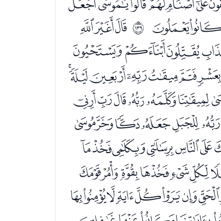
ﭚﭛﭜﭝﭞﭟ
ﭲﭳﭴ
ﭶﭷﭸ
ﲊ
ﮇﮈﮉﮊ
ﮛﮜﮝﮞﮟﮠ
ﮱﯓﯔﯕﯖﯗ
ﯪﯫﯬﯭﯮﯯ
ﭖﭗﭘﭙﭚ
ﭪﭫﭬﭭﭮ
ﮀﮁﮂﮃﮄﮅ
ﮕﮖﮗﮘﮙﮚ