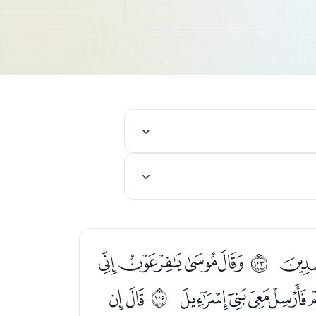
ﯯ
ﯱﯲﯳﯴ
ﱦ
ﭟﭠﭡﭢﭣ
ﭥﭦ
ﱨ