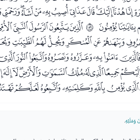
ﭛﭜﭝﭞﭟﭠﭡﭢﭣﭤﭥ
ﭱﭲ
ﭴﭵﭶﭷﭸ
ﲛ
ﮃﮄﮅﮆﮇﮈ
ﮓﮔﮕﮖﮗﮘﮙﮚ
ﮨﮩﮪﮫﮬﮭﮮﮯﮰﮱ
ﯜﯝﯞﯟﯠﯡﯢ
َ وَمَلَئِهِ
.