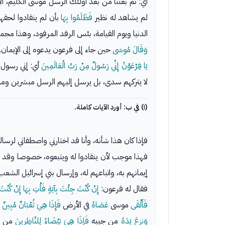
أي: ثم بعثنا من بعد أولئك الرسل موسى الكليم، ال
لم يشاهد له نظير
فَظَلَمُوا بِهَا
بأن لم ينقادوا لحقها
الدنيا ويوم القيامة، بئس الرفد المرفود، وهذا مج
وَقَالَ مُوسَى
حين جاء إلى فرعون يدعوه إلى الإيمان.
يَا فِرْعَوْنُ إِنِّي رَسُولٌ مِنْ رَبِّ الْعَالَمِينَ
أي: إني رسول م
لا يتركهم سدى، بل يرسل إليهم الرسل مبشرين ومنذر
(١) في ب: أورد الآيات كاملة.
فإذا كان هذا شأنه، وأنا قد اختارني واصطفاني لرسال
فهذا موجب لأن ينقادوا له ويتبعوه، خصوصا وقد 
إيمانهم به، واتباعهم له، وإرسال بني إسرائيل الشع
فقال له فرعون:
إِنْ كُنْتَ جِئْتَ بِآيَةٍ فَأْتِ بِهَا إِنْ كُنْ
فَأَلْقَى
موسى
عَصَاهُ
في الأرض
فَإِذَا هِيَ ثُعْبَانٌ مُبِينٌ
أ
وَنزعَ يَدَهُ
من جيبه
فَإِذَا هِيَ بَيْضَاءُ لِلنَّاظِرِينَ
من غي