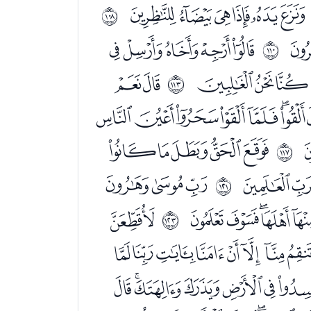
ﭸﭹﭺﭻﭼﭽ
ﱫ
ﮒﮓﮔﮕﮖ
ﱭ
ﮧﮨﮩ
ﮫﮬ
ﱰ
ﯞﯟﯠﯡﯢﯣﯤ
ﯸﯹﯺﯻﯼ
ﱴ
ﭓﭔ
ﭖﭗﭘ
ﱸ
ﭫﭬﭭﭮ
ﭰ
ﱺ
ﮀﮁﮂﮃﮄﮅﮆﮇ
ﮚﮛﮜﮝﮞﮟ