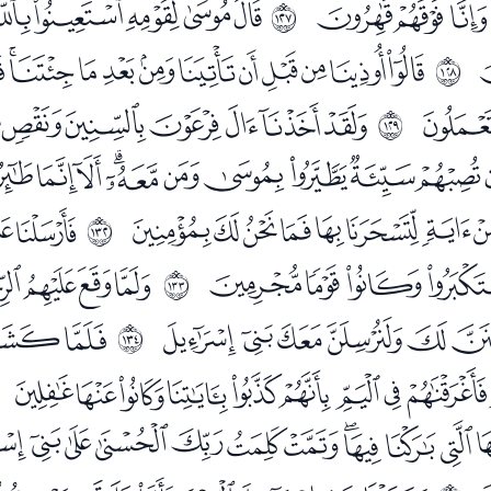
ﮥﮦ
ﮨﮩﮪﮫﮬﮭ
ﱾ
ﯜﯝﯞﯟﯠﯡﯢﯣﯤﯥ
ﱿ
ﯲ
ﯴﯵﯶﯷﯸﯹ
ﲀ
ﭘﭙﭚﭛﭜﭝﭞﭟﭠﭡ
ﭮﭯﭰﭱﭲﭳﭴﭵ
ﭷﭸ
ﲃ
ﮁﮂﮃ
ﮅﮆﮇﮈ
ﲄ
ﮖﮗﮘﮙﮚﮛ
ﮝﮞﮟ
ﲅ
ﮬﮭﮮﮯﮰﮱﯓﯔ
ﯠﯡﯢﯣﯤﯥﯦﯧﯨﯩ