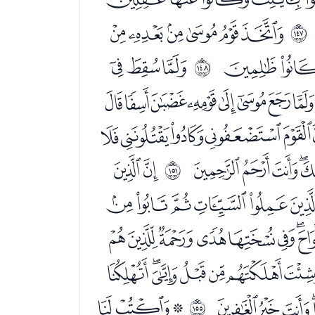
ﮫﮬﮭﮮﮯﮰ
ﲒ
ﯢﯣ
ﯥﯦﯧ
ﲓ
ﭑﭒﭓﭔﭕﭖﭗﭘ
ﭬﭭﭮﭯﭰﭱﭲ
ﮄﮅﮆﮇ
ﮉﮊ
ﲖ
ﮛﮜﮝﮞﮟ
ﮱﯓﯔﯕﯖﯗ
ﯩﯪﯫﯬﯭﯮ
ﰅﰆﰇﰈ
ﭑﭒﭓ
ﲚ